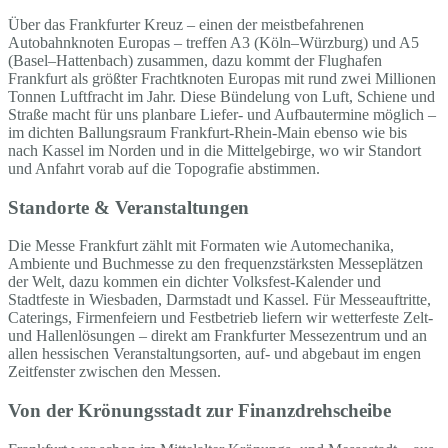
Über das Frankfurter Kreuz – einen der meistbefahrenen
Autobahnknoten Europas – treffen A3 (Köln–Würzburg) und A5
(Basel–Hattenbach) zusammen, dazu kommt der Flughafen
Frankfurt als größter Frachtknoten Europas mit rund zwei Millionen
Tonnen Luftfracht im Jahr. Diese Bündelung von Luft, Schiene und
Straße macht für uns planbare Liefer- und Aufbautermine möglich –
im dichten Ballungsraum Frankfurt-Rhein-Main ebenso wie bis
nach Kassel im Norden und in die Mittelgebirge, wo wir Standort
und Anfahrt vorab auf die Topografie abstimmen.
Standorte & Veranstaltungen
Die Messe Frankfurt zählt mit Formaten wie Automechanika,
Ambiente und Buchmesse zu den frequenzstärksten Messeplätzen
der Welt, dazu kommen ein dichter Volksfest-Kalender und
Stadtfeste in Wiesbaden, Darmstadt und Kassel. Für Messeauftritte,
Caterings, Firmenfeiern und Festbetrieb liefern wir wetterfeste Zelt-
und Hallenlösungen – direkt am Frankfurter Messezentrum und an
allen hessischen Veranstaltungsorten, auf- und abgebaut im engen
Zeitfenster zwischen den Messen.
Von der Krönungsstadt zur Finanzdrehscheibe