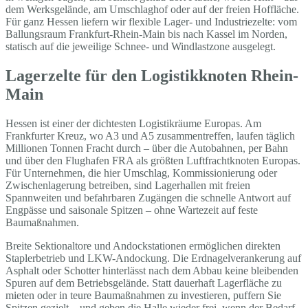
dem Werksgelände, am Umschlaghof oder auf der freien Hoffläche.
Für ganz Hessen liefern wir flexible Lager- und Industriezelte: vom
Ballungsraum Frankfurt-Rhein-Main bis nach Kassel im Norden,
statisch auf die jeweilige Schnee- und Windlastzone ausgelegt.
Lagerzelte für den Logistikknoten Rhein-
Main
Hessen ist einer der dichtesten Logistikräume Europas. Am
Frankfurter Kreuz, wo A3 und A5 zusammentreffen, laufen täglich
Millionen Tonnen Fracht durch – über die Autobahnen, per Bahn
und über den Flughafen FRA als größten Luftfrachtknoten Europas.
Für Unternehmen, die hier Umschlag, Kommissionierung oder
Zwischenlagerung betreiben, sind Lagerhallen mit freien
Spannweiten und befahrbaren Zugängen die schnelle Antwort auf
Engpässe und saisonale Spitzen – ohne Wartezeit auf feste
Baumaßnahmen.
Breite Sektionaltore und Andockstationen ermöglichen direkten
Staplerbetrieb und LKW-Andockung. Die Erdnagelverankerung auf
Asphalt oder Schotter hinterlässt nach dem Abbau keine bleibenden
Spuren auf dem Betriebsgelände. Statt dauerhaft Lagerfläche zu
mieten oder in teure Baumaßnahmen zu investieren, puffern Sie
Spitzen gezielt – und geben die Halle wieder frei, wenn der Bedarf