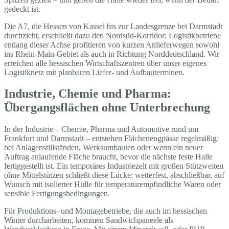
gedeckt ist.
Die A7, die Hessen von Kassel bis zur Landesgrenze bei Darmstadt
durchzieht, erschließt dazu den Nordsüd-Korridor: Logistikbetriebe
entlang dieser Achse profitieren von kurzen Anlieferwegen sowohl
ins Rhein-Main-Gebiet als auch in Richtung Norddeutschland. Wir
erreichen alle hessischen Wirtschaftszentren über unser eigenes
Logistiknetz mit planbaren Liefer- und Aufbauterminen.
Industrie, Chemie und Pharma:
Übergangsflächen ohne Unterbrechung
In der Industrie – Chemie, Pharma und Automotive rund um
Frankfurt und Darmstadt – entstehen Flächenengpässe regelmäßig:
bei Anlagenstillständen, Werksumbauten oder wenn ein neuer
Auftrag anlaufende Fläche braucht, bevor die nächste feste Halle
fertiggestellt ist. Ein temporäres Industriezelt mit großen Stützweiten
ohne Mittelstützen schließt diese Lücke: wetterfest, abschließbar, auf
Wunsch mit isolierter Hülle für temperaturempfindliche Waren oder
sensible Fertigungsbedingungen.
Für Produktions- und Montagebetriebe, die auch im hessischen
Winter durcharbeiten, kommen Sandwichpaneele als