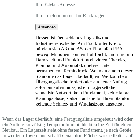
Ihre E-Mail-Adresse
Ihre Telefonnummer für Rückfragen
Absenden
Hessen ist Deutschlands Logistik- und
Industriedrehscheibe: Am Frankfurter Kreuz
bündeln sich A3 und A5, der Flughafen FRA
bewegt Millionen Tonnen Luftfracht, und rund um
Darmstadt und Frankfurt produzieren Chemie-,
Pharma- und Automobilzulieferer unter
permanentem Termindruck. Wenn an einem dieser
Standorte das Lager überläuft, ein Werksumbau
Übergangsfläche fordert oder ein neuer Auftrag
sofort anlaufen muss, ist ein Lagerzelt die
schnellste Antwort: kein Fundament, keine lange
Planungsphase, statisch auf die für Ihren Standort
geltende Schnee- und Windlastzone ausgelegt.
Wenn das Lager überläuft, eine Fertigungslinie umgebaut wird oder
ein Auftrag kurzfristig Tempo aufnimmt, bleibt keine Zeit für einen
Neubau. Ein Lagerzelt steht ohne festes Fundament, je nach Größe
in wenigen Tagen, und schafft genau dort Fläche, wo sie fehlt – auf