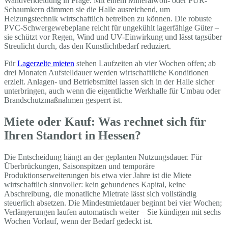
Wandverkleidung in Frage. Mit einem Mineralwoll- oder PUR-
Schaumkern dämmen sie die Halle ausreichend, um
Heizungstechnik wirtschaftlich betreiben zu können. Die robuste
PVC-Schwergewebeplane reicht für ungekühlt lagerfähige Güter –
sie schützt vor Regen, Wind und UV-Einwirkung und lässt tagsüber
Streulicht durch, das den Kunstlichtbedarf reduziert.
Für
Lagerzelte mieten
stehen Laufzeiten ab vier Wochen offen; ab
drei Monaten Aufstelldauer werden wirtschaftliche Konditionen
erzielt. Anlagen- und Betriebsmittel lassen sich in der Halle sicher
unterbringen, auch wenn die eigentliche Werkhalle für Umbau oder
Brandschutzmaßnahmen gesperrt ist.
Miete oder Kauf: Was rechnet sich für
Ihren Standort in Hessen?
Die Entscheidung hängt an der geplanten Nutzungsdauer. Für
Überbrückungen, Saisonspitzen und temporäre
Produktionserweiterungen bis etwa vier Jahre ist die Miete
wirtschaftlich sinnvoller: kein gebundenes Kapital, keine
Abschreibung, die monatliche Mietrate lässt sich vollständig
steuerlich absetzen. Die Mindestmietdauer beginnt bei vier Wochen;
Verlängerungen laufen automatisch weiter – Sie kündigen mit sechs
Wochen Vorlauf, wenn der Bedarf gedeckt ist.