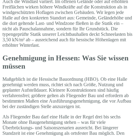
Auch die Windlast variiert. Im offenen Gelände oder auf erhöhten
Freiflächen wirken höhere Windkräfte auf die Konstruktion als in
windgeschützten Hoflagen zwischen Gebäuden. Wir legen jede
Halle auf den konkreten Standort aus: Gemeinde, Geländehöhe und
die dort geltende Last- und Windzone fließen in die Statik ein –
nicht als Pauschalannahme, sondern für Ihr Grundstück. Die
typengeprüfte Statik unserer Leichtbauhallen deckt Schneelasten bis
3,50 kN/m² ab – ausreichend auch für hessische Höhenlagen mit
erhöhter Winterlast.
Genehmigung in Hessen: Was Sie wissen
müssen
Maßgeblich ist die Hessische Bauordnung (HBO). Ob eine Halle
genehmigt werden muss, richtet sich nach Größe, Nutzung und
geplanter Aufstelldauer. Kleinere Konstruktionen sind häufig
verfahrensfrei; größere gelten als Fliegender Bau und erfordern ab
bestimmten Maßen eine Ausführungsgenehmigung, die vor Aufbau
bei der zuständigen Stelle anzuzeigen ist.
Als Fliegender Bau darf eine Halle in der Regel drei bis sechs
Monate ohne Baugenehmigung stehen – was für viele
Überbrückungs- und Saisonszenarien ausreicht. Bei längerer
Standzeit ist eine Genehmigung als ortsfester Bau möglich. Den