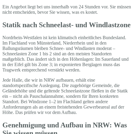
Ein Angebot liegt bei uns innerhalb von 24 Stunden vor. Sie müssen
nicht entscheiden, bevor Sie wissen, was es kostet.
Statik nach Schneelast- und Windlastzone
Nordrhein-Westfalen ist kein klimatisch einheitliches Bundesland.
Im Flachland von Münsterland, Niederrhein und in den
Ballungsräumen bleiben Schnee- und Windlasten moderat –
Schneelasten Zone 1 bis 2 sind an den meisten Standorten
maßgeblich. Das ändert sich in den Höhenlagen: Im Sauerland und
in der Eifel gilt bis Zone 3; in exponierten Berglagen muss das
Tragwerk entsprechend verstärkt werden.
Jede Halle, die wir in NRW aufbauen, erhält eine
standortspezifische Auslegung. Die zugehörige Gemeinde, die
Geländehöhe und die geltende Schneelastzone fließen in die Statik
ein – nicht als Pauschalannahme, sondern für Ihren konkreten
Standort. Bei Windzone 1–2 im Flachland gelten andere
Anforderungen als an einem freistehenden Gewerbeareal auf der
Höhe. Das prüfen wir vor dem Aufbau.
Genehmigung und Aufbau in NRW: Was
Sie wissen müssen