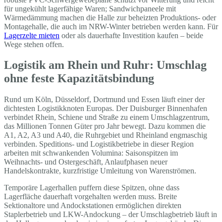
für ungekühlt lagerfähige Waren; Sandwichpaneele mit
Wärmedämmung machen die Halle zur beheizten Produktions- oder
Montagehalle, die auch im NRW-Winter betrieben werden kann. Für
Lagerzelte mieten
oder als dauerhafte Investition kaufen – beide
Wege stehen offen.
Logistik am Rhein und Ruhr: Umschlag
ohne feste Kapazitätsbindung
Rund um Köln, Düsseldorf, Dortmund und Essen läuft einer der
dichtesten Logistikknoten Europas. Der Duisburger Binnenhafen
verbindet Rhein, Schiene und Straße zu einem Umschlagzentrum,
das Millionen Tonnen Güter pro Jahr bewegt. Dazu kommen die
A1, A2, A3 und A40, die Ruhrgebiet und Rheinland engmaschig
verbinden. Speditions- und Logistikbetriebe in dieser Region
arbeiten mit schwankenden Volumina: Saisonspitzen im
Weihnachts- und Ostergeschäft, Anlaufphasen neuer
Handelskontrakte, kurzfristige Umleitung von Warenströmen.
Temporäre Lagerhallen puffern diese Spitzen, ohne dass
Lagerfläche dauerhaft vorgehalten werden muss. Breite
Sektionaltore und Andockstationen ermöglichen direkten
Staplerbetrieb und LKW-Andockung – der Umschlagbetrieb läuft in