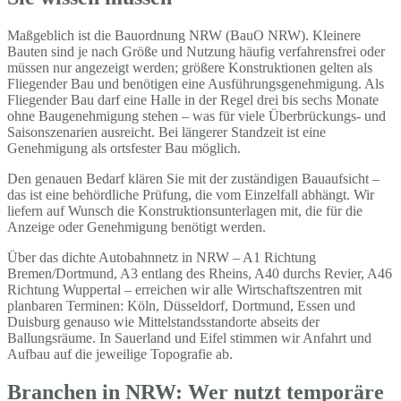
Maßgeblich ist die Bauordnung NRW (BauO NRW). Kleinere
Bauten sind je nach Größe und Nutzung häufig verfahrensfrei oder
müssen nur angezeigt werden; größere Konstruktionen gelten als
Fliegender Bau und benötigen eine Ausführungsgenehmigung. Als
Fliegender Bau darf eine Halle in der Regel drei bis sechs Monate
ohne Baugenehmigung stehen – was für viele Überbrückungs- und
Saisonszenarien ausreicht. Bei längerer Standzeit ist eine
Genehmigung als ortsfester Bau möglich.
Den genauen Bedarf klären Sie mit der zuständigen Bauaufsicht –
das ist eine behördliche Prüfung, die vom Einzelfall abhängt. Wir
liefern auf Wunsch die Konstruktionsunterlagen mit, die für die
Anzeige oder Genehmigung benötigt werden.
Über das dichte Autobahnnetz in NRW – A1 Richtung
Bremen/Dortmund, A3 entlang des Rheins, A40 durchs Revier, A46
Richtung Wuppertal – erreichen wir alle Wirtschaftszentren mit
planbaren Terminen: Köln, Düsseldorf, Dortmund, Essen und
Duisburg genauso wie Mittelstandsstandorte abseits der
Ballungsräume. In Sauerland und Eifel stimmen wir Anfahrt und
Aufbau auf die jeweilige Topografie ab.
Branchen in NRW: Wer nutzt temporäre