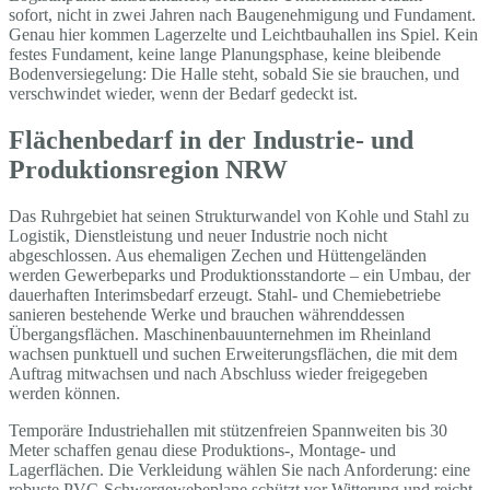
sofort, nicht in zwei Jahren nach Baugenehmigung und Fundament.
Genau hier kommen Lagerzelte und Leichtbauhallen ins Spiel. Kein
festes Fundament, keine lange Planungsphase, keine bleibende
Bodenversiegelung: Die Halle steht, sobald Sie sie brauchen, und
verschwindet wieder, wenn der Bedarf gedeckt ist.
Flächenbedarf in der Industrie- und
Produktionsregion NRW
Das Ruhrgebiet hat seinen Strukturwandel von Kohle und Stahl zu
Logistik, Dienstleistung und neuer Industrie noch nicht
abgeschlossen. Aus ehemaligen Zechen und Hüttengeländen
werden Gewerbeparks und Produktionsstandorte – ein Umbau, der
dauerhaften Interimsbedarf erzeugt. Stahl- und Chemiebetriebe
sanieren bestehende Werke und brauchen währenddessen
Übergangsflächen. Maschinenbauunternehmen im Rheinland
wachsen punktuell und suchen Erweiterungsflächen, die mit dem
Auftrag mitwachsen und nach Abschluss wieder freigegeben
werden können.
Temporäre Industriehallen mit stützenfreien Spannweiten bis 30
Meter schaffen genau diese Produktions-, Montage- und
Lagerflächen. Die Verkleidung wählen Sie nach Anforderung: eine
robuste PVC-Schwergewebeplane schützt vor Witterung und reicht