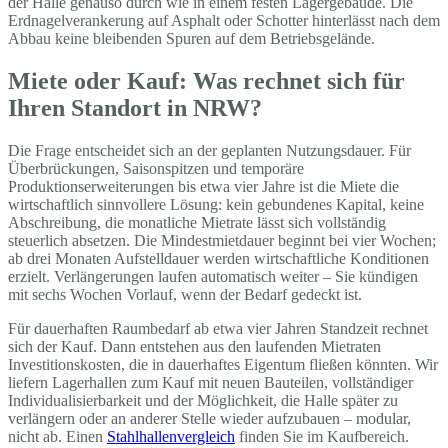
der Halle genauso durch wie in einem festen Lagergebäude. Die
Erdnagelverankerung auf Asphalt oder Schotter hinterlässt nach dem
Abbau keine bleibenden Spuren auf dem Betriebsgelände.
Miete oder Kauf: Was rechnet sich für
Ihren Standort in NRW?
Die Frage entscheidet sich an der geplanten Nutzungsdauer. Für
Überbrückungen, Saisonspitzen und temporäre
Produktionserweiterungen bis etwa vier Jahre ist die Miete die
wirtschaftlich sinnvollere Lösung: kein gebundenes Kapital, keine
Abschreibung, die monatliche Mietrate lässt sich vollständig
steuerlich absetzen. Die Mindestmietdauer beginnt bei vier Wochen;
ab drei Monaten Aufstelldauer werden wirtschaftliche Konditionen
erzielt. Verlängerungen laufen automatisch weiter – Sie kündigen
mit sechs Wochen Vorlauf, wenn der Bedarf gedeckt ist.
Für dauerhaften Raumbedarf ab etwa vier Jahren Standzeit rechnet
sich der Kauf. Dann entstehen aus den laufenden Mietraten
Investitionskosten, die in dauerhaftes Eigentum fließen könnten. Wir
liefern Lagerhallen zum Kauf mit neuen Bauteilen, vollständiger
Individualisierbarkeit und der Möglichkeit, die Halle später zu
verlängern oder an anderer Stelle wieder aufzubauen – modular,
nicht ab. Einen
Stahlhallenvergleich
finden Sie im Kaufbereich.