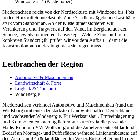
Windzone 2–4 (Küste höher)
Niedersachsen reicht von der Nordseeküste mit Windzone bis 4 bis
in den Harz mit Schneelast bis Zone 3 – die maßgebende Last hängt
stark vom Standort ab. An der Küste dimensionieren wir
Verankerung und Tragwerk auf den Wind, im Bergland auf den
Schnee, jeweils normgerecht ausgelegt. Welche Zone an Ihrem
konkreten Standort gilt, prüfen wir vor dem Aufbau – damit die
Konstruktion genau das trägt, was sie tragen muss.
Leitbranchen der Region
Automotive & Maschinenbau
Landwirtschaft & Forst
Logistik & Transport
Windenergie
Niedersachsen verbindet Automotive und Maschinenbau (rund um
Wolfsburg) mit einer der stärksten Landwirtschaften Deutschlands
und wachsender Windenergie. Für Werksausbau, Ernteeinlagerung
und Komponentenlagerung liefern wir kurzfristig die passende
Halle. Rund um VW Wolfsburg und die Zulieferer entsteht laufend
Bedarf an Montage- und Pufferfläche während Linienumbauten; auf
den Acker- und Grünlandflächen im Weser-Ems-Gebiet und in der