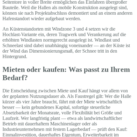
Seitentore in voller Breite ermöglichen das Einfahren übergroßer
Bauteile. Weil die Hallen als mobile Konstruktion ausgelegt sind,
können sie nach Projektabschluss demontiert und an einem anderen
Hafenstandort wieder aufgebaut werden.
An Küstenstandorten mit Windzone 3 und 4 setzen wir die
Hochlast-Variante ein, deren Tragwerk und Verankerung auf die
erhöhten Windlasten normgerecht ausgelegt ist. Windlast und
Schneelast sind dabei unabhängig voneinander — an der Küste ist
der Wind das Dimensionierungsmaß, der Schnee tritt in den
Hintergrund.
Mieten oder kaufen: Was passt zu Ihrem
Bedarf?
Die Entscheidung zwischen Miete und Kauf hängt vor allem von
der geplanten Nutzungsdauer ab. Als Faustregel gilt: Wer die Halle
kürzer als vier Jahre braucht, fährt mit der Miete wirtschaftlich
besser — kein gebundenes Kapital, sofortige steuerliche
Absetzbarkeit der Monatsrate, volle Flexibilität bei Größe und
Laufzeit. Wer langfristig plant — etwa als landwirtschaftlicher
Betrieb mit dauerhaftem Maschinenlager oder als
Industrieunternehmen mit festem Lagerbedarf — prüft den Kauf:
Einmalinvestition, dauerhaftes Eigentum, Erweiterbarkeit im