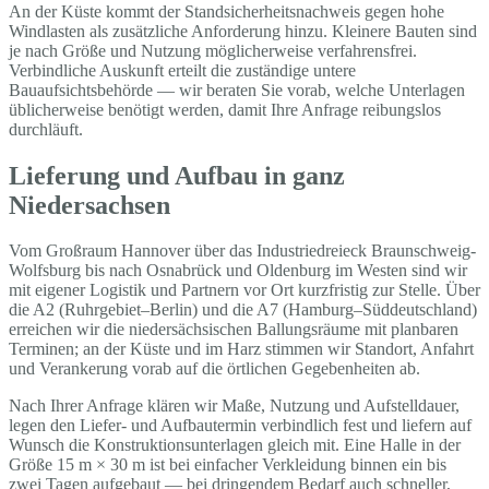
An der Küste kommt der Standsicherheitsnachweis gegen hohe
Windlasten als zusätzliche Anforderung hinzu. Kleinere Bauten sind
je nach Größe und Nutzung möglicherweise verfahrensfrei.
Verbindliche Auskunft erteilt die zuständige untere
Bauaufsichtsbehörde — wir beraten Sie vorab, welche Unterlagen
üblicherweise benötigt werden, damit Ihre Anfrage reibungslos
durchläuft.
Lieferung und Aufbau in ganz
Niedersachsen
Vom Großraum Hannover über das Industriedreieck Braunschweig-
Wolfsburg bis nach Osnabrück und Oldenburg im Westen sind wir
mit eigener Logistik und Partnern vor Ort kurzfristig zur Stelle. Über
die A2 (Ruhrgebiet–Berlin) und die A7 (Hamburg–Süddeutschland)
erreichen wir die niedersächsischen Ballungsräume mit planbaren
Terminen; an der Küste und im Harz stimmen wir Standort, Anfahrt
und Verankerung vorab auf die örtlichen Gegebenheiten ab.
Nach Ihrer Anfrage klären wir Maße, Nutzung und Aufstelldauer,
legen den Liefer- und Aufbautermin verbindlich fest und liefern auf
Wunsch die Konstruktionsunterlagen gleich mit. Eine Halle in der
Größe 15 m × 30 m ist bei einfacher Verkleidung binnen ein bis
zwei Tagen aufgebaut — bei dringendem Bedarf auch schneller,