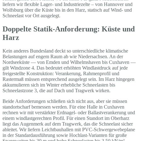
liefern wir flexible Lager- und Industriezelte – von Hannover und
Wolfsburg über die Küste bis in den Harz, statisch auf Wind- und
Schneelast vor Ort ausgelegt.
Doppelte Statik-Anforderung: Küste und
Harz
Kein anderes Bundesland deckt so unterschiedliche klimatische
Belastungen auf engem Raum ab wie Niedersachsen. An der
Nordseeküste — von Emden und Wilhelmshaven bis Cuxhaven —
gilt Windzone 4. Das bedeutet erhöhten Windlastdruck auf jede
freigestellte Konstruktion: Verankerung, Rahmenprofil und
Rastermaß müssen entsprechend ausgelegt sein. Im Harz hingegen
akkumulieren sich im Winter erhebliche Schneelasten bis
Schneelastzone 3, die auf Dach und Tragwerk wirken.
Beide Anforderungen schließen sich nicht aus, aber sie müssen
standortscharf bemessen werden. Für eine Halle in Cuxhaven
rechnen wir mit verstärkter Erdnagel- oder Ballastverankerung und
einem windlastgerechten Profil. Für einen Standort im Oberharz
liegt das Augenmerk auf dem Tragwerk, das die Schneelast sicher
ableitet. Wir liefern Leichtbauhallen mit PVC-Schwergewebeplane
in der Standardausführung sowie Hochlast-Varianten für große
Spannweiten bis 30 m und hohe Schneelasten bis 3,50 kN/m² —