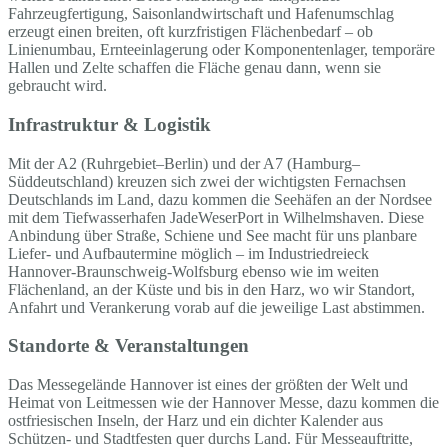
Fahrzeugfertigung, Saisonlandwirtschaft und Hafenumschlag
erzeugt einen breiten, oft kurzfristigen Flächenbedarf – ob
Linienumbau, Ernteeinlagerung oder Komponentenlager, temporäre
Hallen und Zelte schaffen die Fläche genau dann, wenn sie
gebraucht wird.
Infrastruktur & Logistik
Mit der A2 (Ruhrgebiet–Berlin) und der A7 (Hamburg–
Süddeutschland) kreuzen sich zwei der wichtigsten Fernachsen
Deutschlands im Land, dazu kommen die Seehäfen an der Nordsee
mit dem Tiefwasserhafen JadeWeserPort in Wilhelmshaven. Diese
Anbindung über Straße, Schiene und See macht für uns planbare
Liefer- und Aufbautermine möglich – im Industriedreieck
Hannover-Braunschweig-Wolfsburg ebenso wie im weiten
Flächenland, an der Küste und bis in den Harz, wo wir Standort,
Anfahrt und Verankerung vorab auf die jeweilige Last abstimmen.
Standorte & Veranstaltungen
Das Messegelände Hannover ist eines der größten der Welt und
Heimat von Leitmessen wie der Hannover Messe, dazu kommen die
ostfriesischen Inseln, der Harz und ein dichter Kalender aus
Schützen- und Stadtfesten quer durchs Land. Für Messeauftritte,