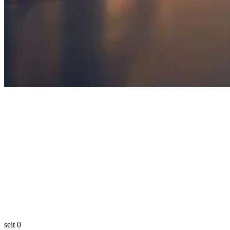
seit
0