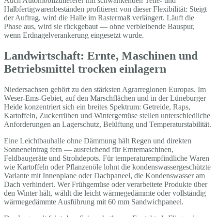
Auch Automobilzulieferer mit schwankenden Teile- und
Halbfertigwarenbeständen profitieren von dieser Flexibilität: Steigt
der Auftrag, wird die Halle im Rastermaß verlängert. Läuft die
Phase aus, wird sie rückgebaut — ohne verbleibende Bauspur,
wenn Erdnagelverankerung eingesetzt wurde.
Landwirtschaft: Ernte, Maschinen und
Betriebsmittel trocken einlagern
Niedersachsen gehört zu den stärksten Agrarregionen Europas. Im
Weser-Ems-Gebiet, auf den Marschflächen und in der Lüneburger
Heide konzentriert sich ein breites Spektrum: Getreide, Raps,
Kartoffeln, Zuckerrüben und Wintergemüse stellen unterschiedliche
Anforderungen an Lagerschutz, Belüftung und Temperaturstabilität.
Eine Leichtbauhalle ohne Dämmung hält Regen und direkten
Sonneneintrag fern — ausreichend für Erntemaschinen,
Feldbaugeräte und Strohdepots. Für temperaturempfindliche Waren
wie Kartoffeln oder Pflanzenöle lohnt die kondenswassergeschützte
Variante mit Innenplane oder Dachpaneel, die Kondenswasser am
Dach verhindert. Wer Frühgemüse oder verarbeitete Produkte über
den Winter hält, wählt die leicht wärmegedämmte oder vollständig
wärmegedämmte Ausführung mit 60 mm Sandwichpaneel.