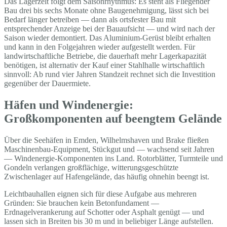
Das Lagerzelt folgt dem Saisonrhythmus: Es steht als Fliegender
Bau drei bis sechs Monate ohne Baugenehmigung, lässt sich bei
Bedarf länger betreiben — dann als ortsfester Bau mit
entsprechender Anzeige bei der Bauaufsicht — und wird nach der
Saison wieder demontiert. Das Aluminium-Gerüst bleibt erhalten
und kann in den Folgejahren wieder aufgestellt werden. Für
landwirtschaftliche Betriebe, die dauerhaft mehr Lagerkapazität
benötigen, ist alternativ der Kauf einer Stahlhalle wirtschaftlich
sinnvoll: Ab rund vier Jahren Standzeit rechnet sich die Investition
gegenüber der Dauermiete.
Häfen und Windenergie:
Großkomponenten auf beengtem Gelände
Über die Seehäfen in Emden, Wilhelmshaven und Brake fließen
Maschinenbau-Equipment, Stückgut und — wachsend seit Jahren
— Windenergie-Komponenten ins Land. Rotorblätter, Turmteile und
Gondeln verlangen großflächige, witterungsgeschützte
Zwischenlager auf Hafengelände, das häufig ohnehin beengt ist.
Leichtbauhallen eignen sich für diese Aufgabe aus mehreren
Gründen: Sie brauchen kein Betonfundament —
Erdnagelverankerung auf Schotter oder Asphalt genügt — und
lassen sich in Breiten bis 30 m und in beliebiger Länge aufstellen.