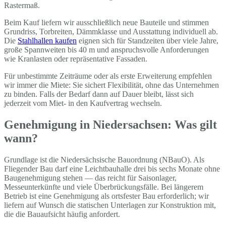
Rastermaß.
Beim Kauf liefern wir ausschließlich neue Bauteile und stimmen
Grundriss, Torbreiten, Dämmklasse und Ausstattung individuell ab.
Die
Stahlhallen kaufen
eignen sich für Standzeiten über viele Jahre,
große Spannweiten bis 40 m und anspruchsvolle Anforderungen
wie Kranlasten oder repräsentative Fassaden.
Für unbestimmte Zeiträume oder als erste Erweiterung empfehlen
wir immer die Miete: Sie sichert Flexibilität, ohne das Unternehmen
zu binden. Falls der Bedarf dann auf Dauer bleibt, lässt sich
jederzeit vom Miet- in den Kaufvertrag wechseln.
Genehmigung in Niedersachsen: Was gilt
wann?
Grundlage ist die Niedersächsische Bauordnung (NBauO). Als
Fliegender Bau darf eine Leichtbauhalle drei bis sechs Monate ohne
Baugenehmigung stehen — das reicht für Saisonlager,
Messeunterkünfte und viele Überbrückungsfälle. Bei längerem
Betrieb ist eine Genehmigung als ortsfester Bau erforderlich; wir
liefern auf Wunsch die statischen Unterlagen zur Konstruktion mit,
die die Bauaufsicht häufig anfordert.