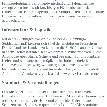
Fahrzeugfertigung, Saisonlandwirtschaft und Hafenumschlag
erzeugt einen breiten, oft kurzfristigen Flächenbedarf – ob
Linienumbau, Ernteeinlagerung oder Komponentenlager, temporäre
Hallen und Zelte schaffen die Fläche genau dann, wenn sie
gebraucht wird.
Infrastruktur & Logistik
Mit der A2 (Ruhrgebiet–Berlin) und der A7 (Hamburg–
Süddeutschland) kreuzen sich zwei der wichtigsten Fernachsen
Deutschlands im Land, dazu kommen die Seehäfen an der Nordsee
mit dem Tiefwasserhafen JadeWeserPort in Wilhelmshaven. Diese
Anbindung über Straße, Schiene und See macht für uns planbare
Liefer- und Aufbautermine möglich – im Industriedreieck
Hannover-Braunschweig-Wolfsburg ebenso wie im weiten
Flächenland, an der Küste und bis in den Harz, wo wir Standort,
Anfahrt und Verankerung vorab auf die jeweilige Last abstimmen.
Standorte & Veranstaltungen
Das Messegelände Hannover ist eines der größten der Welt und
Heimat von Leitmessen wie der Hannover Messe, dazu kommen die
ostfriesischen Inseln, der Harz und ein dichter Kalender aus
Schützen- und Stadtfesten quer durchs Land. Für Messeauftritte,