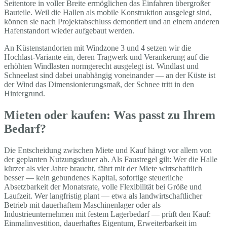
Seitentore in voller Breite ermöglichen das Einfahren übergroßer
Bauteile. Weil die Hallen als mobile Konstruktion ausgelegt sind,
können sie nach Projektabschluss demontiert und an einem anderen
Hafenstandort wieder aufgebaut werden.
An Küstenstandorten mit Windzone 3 und 4 setzen wir die
Hochlast-Variante ein, deren Tragwerk und Verankerung auf die
erhöhten Windlasten normgerecht ausgelegt ist. Windlast und
Schneelast sind dabei unabhängig voneinander — an der Küste ist
der Wind das Dimensionierungsmaß, der Schnee tritt in den
Hintergrund.
Mieten oder kaufen: Was passt zu Ihrem
Bedarf?
Die Entscheidung zwischen Miete und Kauf hängt vor allem von
der geplanten Nutzungsdauer ab. Als Faustregel gilt: Wer die Halle
kürzer als vier Jahre braucht, fährt mit der Miete wirtschaftlich
besser — kein gebundenes Kapital, sofortige steuerliche
Absetzbarkeit der Monatsrate, volle Flexibilität bei Größe und
Laufzeit. Wer langfristig plant — etwa als landwirtschaftlicher
Betrieb mit dauerhaftem Maschinenlager oder als
Industrieunternehmen mit festem Lagerbedarf — prüft den Kauf:
Einmalinvestition, dauerhaftes Eigentum, Erweiterbarkeit im