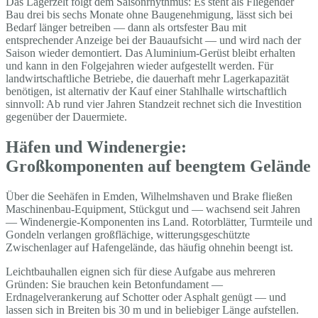
Das Lagerzelt folgt dem Saisonrhythmus: Es steht als Fliegender
Bau drei bis sechs Monate ohne Baugenehmigung, lässt sich bei
Bedarf länger betreiben — dann als ortsfester Bau mit
entsprechender Anzeige bei der Bauaufsicht — und wird nach der
Saison wieder demontiert. Das Aluminium-Gerüst bleibt erhalten
und kann in den Folgejahren wieder aufgestellt werden. Für
landwirtschaftliche Betriebe, die dauerhaft mehr Lagerkapazität
benötigen, ist alternativ der Kauf einer Stahlhalle wirtschaftlich
sinnvoll: Ab rund vier Jahren Standzeit rechnet sich die Investition
gegenüber der Dauermiete.
Häfen und Windenergie:
Großkomponenten auf beengtem Gelände
Über die Seehäfen in Emden, Wilhelmshaven und Brake fließen
Maschinenbau-Equipment, Stückgut und — wachsend seit Jahren
— Windenergie-Komponenten ins Land. Rotorblätter, Turmteile und
Gondeln verlangen großflächige, witterungsgeschützte
Zwischenlager auf Hafengelände, das häufig ohnehin beengt ist.
Leichtbauhallen eignen sich für diese Aufgabe aus mehreren
Gründen: Sie brauchen kein Betonfundament —
Erdnagelverankerung auf Schotter oder Asphalt genügt — und
lassen sich in Breiten bis 30 m und in beliebiger Länge aufstellen.