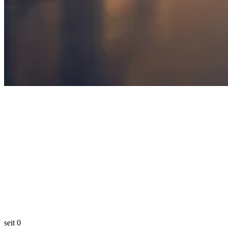
seit
0