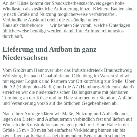
An der Küste kommt der Standsicherheitsnachweis gegen hohe
Windlasten als zusätzliche Anforderung hinzu. Kleinere Bauten sind
je nach Größe und Nutzung möglicherweise verfahrensfrei.
Verbindliche Auskunft erteilt die zuständige untere
Bauaufsichtsbehörde — wir beraten Sie vorab, welche Unterlagen
üblicherweise benötigt werden, damit Ihre Anfrage reibungslos
durchläuft.
Lieferung und Aufbau in ganz
Niedersachsen
Vom Großraum Hannover über das Industriedreieck Braunschweig-
Wolfsburg bis nach Osnabrück und Oldenburg im Westen sind wir
mit eigener Logistik und Partnern vor Ort kurzfristig zur Stelle. Über
die A2 (Ruhrgebiet–Berlin) und die A7 (Hamburg–Süddeutschland)
erreichen wir die niedersächsischen Ballungsräume mit planbaren
Terminen; an der Küste und im Harz stimmen wir Standort, Anfahrt
und Verankerung vorab auf die örtlichen Gegebenheiten ab.
Nach Ihrer Anfrage klären wir Maße, Nutzung und Aufstelldauer,
legen den Liefer- und Aufbautermin verbindlich fest und liefern auf
Wunsch die Konstruktionsunterlagen gleich mit. Eine Halle in der
Größe 15 m × 30 m ist bei einfacher Verkleidung binnen ein bis
zwei Tagen aufgebaut — bei dringendem Bedarf auch schneller,