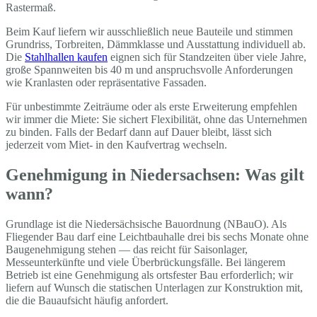
Rastermaß.
Beim Kauf liefern wir ausschließlich neue Bauteile und stimmen
Grundriss, Torbreiten, Dämmklasse und Ausstattung individuell ab.
Die
Stahlhallen kaufen
eignen sich für Standzeiten über viele Jahre,
große Spannweiten bis 40 m und anspruchsvolle Anforderungen
wie Kranlasten oder repräsentative Fassaden.
Für unbestimmte Zeiträume oder als erste Erweiterung empfehlen
wir immer die Miete: Sie sichert Flexibilität, ohne das Unternehmen
zu binden. Falls der Bedarf dann auf Dauer bleibt, lässt sich
jederzeit vom Miet- in den Kaufvertrag wechseln.
Genehmigung in Niedersachsen: Was gilt
wann?
Grundlage ist die Niedersächsische Bauordnung (NBauO). Als
Fliegender Bau darf eine Leichtbauhalle drei bis sechs Monate ohne
Baugenehmigung stehen — das reicht für Saisonlager,
Messeunterkünfte und viele Überbrückungsfälle. Bei längerem
Betrieb ist eine Genehmigung als ortsfester Bau erforderlich; wir
liefern auf Wunsch die statischen Unterlagen zur Konstruktion mit,
die die Bauaufsicht häufig anfordert.