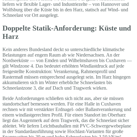
liefern wir flexible Lager- und Industriezelte – von Hannover und
Wolfsburg über die Küste bis in den Harz, statisch auf Wind- und
Schneelast vor Ort ausgelegt.
Doppelte Statik-Anforderung: Küste und
Harz
Kein anderes Bundesland deckt so unterschiedliche klimatische
Belastungen auf engem Raum ab wie Niedersachsen. An der
Nordseeküste — von Emden und Wilhelmshaven bis Cuxhaven —
gilt Windzone 4. Das bedeutet erhöhten Windlastdruck auf jede
freigestellte Konstruktion: Verankerung, Rahmenprofil und
Rastermaß müssen entsprechend ausgelegt sein. Im Harz hingegen
akkumulieren sich im Winter erhebliche Schneelasten bis
Schneelastzone 3, die auf Dach und Tragwerk wirken.
Beide Anforderungen schließen sich nicht aus, aber sie müssen
standortscharf bemessen werden. Für eine Halle in Cuxhaven
rechnen wir mit verstärkter Erdnagel- oder Ballastverankerung und
einem windlastgerechten Profil. Für einen Standort im Oberharz
liegt das Augenmerk auf dem Tragwerk, das die Schneelast sicher
ableitet. Wir liefern Leichtbauhallen mit PVC-Schwergewebeplane
in der Standardausführung sowie Hochlast-Varianten für große
Spannweiten bis 30 m und hohe Schneelasten bis 3,50 kN/m² —