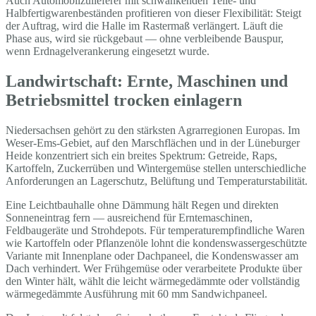
Auch Automobilzulieferer mit schwankenden Teile- und
Halbfertigwarenbeständen profitieren von dieser Flexibilität: Steigt
der Auftrag, wird die Halle im Rastermaß verlängert. Läuft die
Phase aus, wird sie rückgebaut — ohne verbleibende Bauspur,
wenn Erdnagelverankerung eingesetzt wurde.
Landwirtschaft: Ernte, Maschinen und
Betriebsmittel trocken einlagern
Niedersachsen gehört zu den stärksten Agrarregionen Europas. Im
Weser-Ems-Gebiet, auf den Marschflächen und in der Lüneburger
Heide konzentriert sich ein breites Spektrum: Getreide, Raps,
Kartoffeln, Zuckerrüben und Wintergemüse stellen unterschiedliche
Anforderungen an Lagerschutz, Belüftung und Temperaturstabilität.
Eine Leichtbauhalle ohne Dämmung hält Regen und direkten
Sonneneintrag fern — ausreichend für Erntemaschinen,
Feldbaugeräte und Strohdepots. Für temperaturempfindliche Waren
wie Kartoffeln oder Pflanzenöle lohnt die kondenswassergeschützte
Variante mit Innenplane oder Dachpaneel, die Kondenswasser am
Dach verhindert. Wer Frühgemüse oder verarbeitete Produkte über
den Winter hält, wählt die leicht wärmegedämmte oder vollständig
wärmegedämmte Ausführung mit 60 mm Sandwichpaneel.