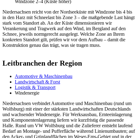
Windzone 2–4 (Küste höher)
Niedersachsen reicht von der Nordseeküste mit Windzone bis 4 bis
in den Harz mit Schneelast bis Zone 3 – die maßgebende Last hängt
stark vom Standort ab. An der Küste dimensionieren wir
Verankerung und Tragwerk auf den Wind, im Bergland auf den
Schnee, jeweils normgerecht ausgelegt. Welche Zone an Ihrem
konkreten Standort gilt, prüfen wir vor dem Aufbau – damit die
Konstruktion genau das trägt, was sie tragen muss.
Leitbranchen der Region
Automotive & Maschinenbau
Landwirtschaft & Forst
Logistik & Transport
Windenergie
Niedersachsen verbindet Automotive und Maschinenbau (rund um
Wolfsburg) mit einer der stärksten Landwirtschaften Deutschlands
und wachsender Windenergie. Für Werksausbau, Ernteeinlagerung
und Komponentenlagerung liefern wir kurzfristig die passende
Halle. Rund um VW Wolfsburg und die Zulieferer entsteht laufend
Bedarf an Montage- und Pufferfläche während Linienumbauten; auf
den Acker- und Grünlandflächen im Weser-Ems-Gebiet und in der