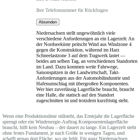
Ihre Telefonnummer für Rückfragen
Absenden
Niedersachsen stellt ungewöhnlich viele
verschiedene Anforderungen an ein Lagerzelt: An
der Nordseeküste peitscht Wind aus Windzone 4
gegen die Konstruktion, während im Harz
Schneelastzone 3 auf dem Tragwerk lastet —
beides am selben Tag, an verschiedenen Standorten
im Land. Dazu kommen weite Fahrwege,
Saisonspitzen in der Landwirtschaft, Takt-
Anforderungen aus der Automobilindustrie und
Hafenumschlag mit übergroßen Komponenten.
Wer hier zuverlässig Lagerfläche braucht, braucht
eine Halle, die statisch auf den Standort
zugeschnitten ist und trotzdem kurzfristig steht.
Wenn eine Produktionslinie stillsteht, das Erntejahr die Lagerfläche
sprengt oder ein Windenergie-Auftrag Komponentenlagerfläche
braucht, hilft kein Neubau – der dauert zu lange. Ein Lagerzelt steht
ohne festes Fundament, je nach Größe in wenigen Tagen, und
schafft genau dort Fläche, wo sie fehlt. Für ganz Niedersachsen