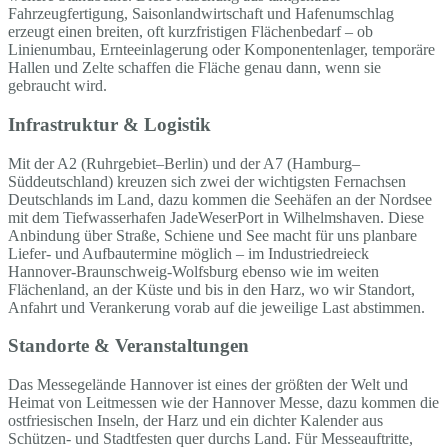
Fahrzeugfertigung, Saisonlandwirtschaft und Hafenumschlag
erzeugt einen breiten, oft kurzfristigen Flächenbedarf – ob
Linienumbau, Ernteeinlagerung oder Komponentenlager, temporäre
Hallen und Zelte schaffen die Fläche genau dann, wenn sie
gebraucht wird.
Infrastruktur & Logistik
Mit der A2 (Ruhrgebiet–Berlin) und der A7 (Hamburg–
Süddeutschland) kreuzen sich zwei der wichtigsten Fernachsen
Deutschlands im Land, dazu kommen die Seehäfen an der Nordsee
mit dem Tiefwasserhafen JadeWeserPort in Wilhelmshaven. Diese
Anbindung über Straße, Schiene und See macht für uns planbare
Liefer- und Aufbautermine möglich – im Industriedreieck
Hannover-Braunschweig-Wolfsburg ebenso wie im weiten
Flächenland, an der Küste und bis in den Harz, wo wir Standort,
Anfahrt und Verankerung vorab auf die jeweilige Last abstimmen.
Standorte & Veranstaltungen
Das Messegelände Hannover ist eines der größten der Welt und
Heimat von Leitmessen wie der Hannover Messe, dazu kommen die
ostfriesischen Inseln, der Harz und ein dichter Kalender aus
Schützen- und Stadtfesten quer durchs Land. Für Messeauftritte,