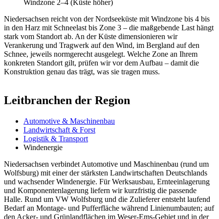
Windzone 2–4 (Küste höher)
Niedersachsen reicht von der Nordseeküste mit Windzone bis 4 bis
in den Harz mit Schneelast bis Zone 3 – die maßgebende Last hängt
stark vom Standort ab. An der Küste dimensionieren wir
Verankerung und Tragwerk auf den Wind, im Bergland auf den
Schnee, jeweils normgerecht ausgelegt. Welche Zone an Ihrem
konkreten Standort gilt, prüfen wir vor dem Aufbau – damit die
Konstruktion genau das trägt, was sie tragen muss.
Leitbranchen der Region
Automotive & Maschinenbau
Landwirtschaft & Forst
Logistik & Transport
Windenergie
Niedersachsen verbindet Automotive und Maschinenbau (rund um
Wolfsburg) mit einer der stärksten Landwirtschaften Deutschlands
und wachsender Windenergie. Für Werksausbau, Ernteeinlagerung
und Komponentenlagerung liefern wir kurzfristig die passende
Halle. Rund um VW Wolfsburg und die Zulieferer entsteht laufend
Bedarf an Montage- und Pufferfläche während Linienumbauten; auf
den Acker- und Grünlandflächen im Weser-Ems-Gebiet und in der