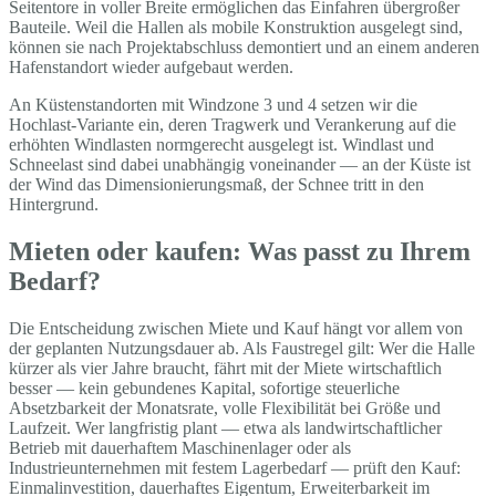
Seitentore in voller Breite ermöglichen das Einfahren übergroßer
Bauteile. Weil die Hallen als mobile Konstruktion ausgelegt sind,
können sie nach Projektabschluss demontiert und an einem anderen
Hafenstandort wieder aufgebaut werden.
An Küstenstandorten mit Windzone 3 und 4 setzen wir die
Hochlast-Variante ein, deren Tragwerk und Verankerung auf die
erhöhten Windlasten normgerecht ausgelegt ist. Windlast und
Schneelast sind dabei unabhängig voneinander — an der Küste ist
der Wind das Dimensionierungsmaß, der Schnee tritt in den
Hintergrund.
Mieten oder kaufen: Was passt zu Ihrem
Bedarf?
Die Entscheidung zwischen Miete und Kauf hängt vor allem von
der geplanten Nutzungsdauer ab. Als Faustregel gilt: Wer die Halle
kürzer als vier Jahre braucht, fährt mit der Miete wirtschaftlich
besser — kein gebundenes Kapital, sofortige steuerliche
Absetzbarkeit der Monatsrate, volle Flexibilität bei Größe und
Laufzeit. Wer langfristig plant — etwa als landwirtschaftlicher
Betrieb mit dauerhaftem Maschinenlager oder als
Industrieunternehmen mit festem Lagerbedarf — prüft den Kauf:
Einmalinvestition, dauerhaftes Eigentum, Erweiterbarkeit im