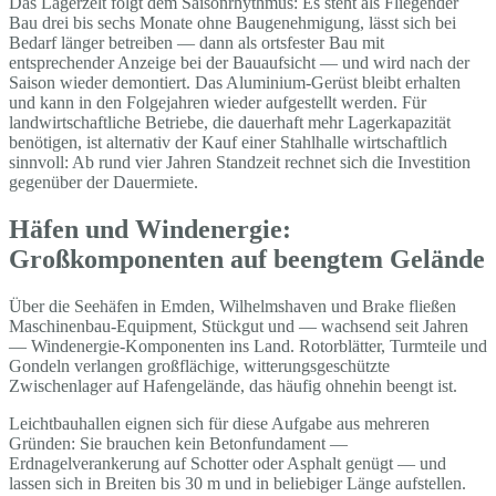
Das Lagerzelt folgt dem Saisonrhythmus: Es steht als Fliegender
Bau drei bis sechs Monate ohne Baugenehmigung, lässt sich bei
Bedarf länger betreiben — dann als ortsfester Bau mit
entsprechender Anzeige bei der Bauaufsicht — und wird nach der
Saison wieder demontiert. Das Aluminium-Gerüst bleibt erhalten
und kann in den Folgejahren wieder aufgestellt werden. Für
landwirtschaftliche Betriebe, die dauerhaft mehr Lagerkapazität
benötigen, ist alternativ der Kauf einer Stahlhalle wirtschaftlich
sinnvoll: Ab rund vier Jahren Standzeit rechnet sich die Investition
gegenüber der Dauermiete.
Häfen und Windenergie:
Großkomponenten auf beengtem Gelände
Über die Seehäfen in Emden, Wilhelmshaven und Brake fließen
Maschinenbau-Equipment, Stückgut und — wachsend seit Jahren
— Windenergie-Komponenten ins Land. Rotorblätter, Turmteile und
Gondeln verlangen großflächige, witterungsgeschützte
Zwischenlager auf Hafengelände, das häufig ohnehin beengt ist.
Leichtbauhallen eignen sich für diese Aufgabe aus mehreren
Gründen: Sie brauchen kein Betonfundament —
Erdnagelverankerung auf Schotter oder Asphalt genügt — und
lassen sich in Breiten bis 30 m und in beliebiger Länge aufstellen.