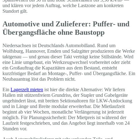
und klären vor jedem Auftrag, welche Lastzone am konkreten
Standort gilt.
Automotive und Zulieferer: Puffer- und
Übergangsfläche ohne Baustopp
Niedersachsen ist Deutschlands Automobilland. Rund um
Wolfsburg, Hannover, Emden und Salzgitter produzieren die Werke
taktgenau — und genau dieser Takt verträgt keine Stillstände. Wird
eine Linie umgebaut, ein Werkzeugwechsel vorbereitet oder zieht
ein Großauftrag die Kapazitäten aus dem Bestand, entsteht
kurzfristiger Bedarf an Montage-, Puffer- und Übergangsfläche. Ein
Neubauantrag löst das Problem nicht.
Ein
Lagerzelt mieten
ist hier die direkte Alternative: Wir liefern
Hallen mit stützenfreiem Grundriss, der Stapler und Gabelgeräte
ungehindert lässt, mit breiten Sektionaltoren für LKW-Andockung
und in Länge und Breite modular erweiterbar. Die Mietlaufzeit
beginnt ab vier Wochen, monatliche Verlängerung ist jederzeit
möglich. Für Planungssicherheit: Der Mietpreis ist während der
Laufzeit festgeschrieben, und das Angebot liegt innerhalb von 24
Stunden vor.