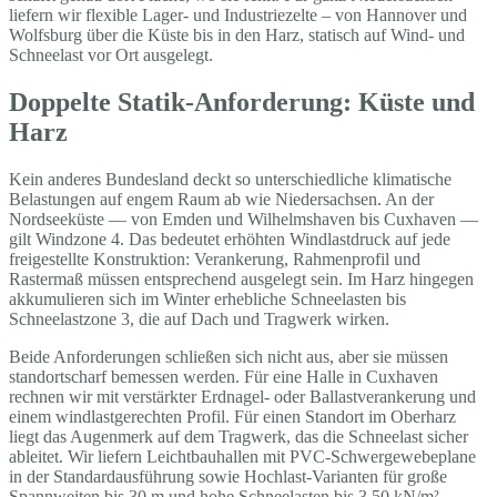
liefern wir flexible Lager- und Industriezelte – von Hannover und
Wolfsburg über die Küste bis in den Harz, statisch auf Wind- und
Schneelast vor Ort ausgelegt.
Doppelte Statik-Anforderung: Küste und
Harz
Kein anderes Bundesland deckt so unterschiedliche klimatische
Belastungen auf engem Raum ab wie Niedersachsen. An der
Nordseeküste — von Emden und Wilhelmshaven bis Cuxhaven —
gilt Windzone 4. Das bedeutet erhöhten Windlastdruck auf jede
freigestellte Konstruktion: Verankerung, Rahmenprofil und
Rastermaß müssen entsprechend ausgelegt sein. Im Harz hingegen
akkumulieren sich im Winter erhebliche Schneelasten bis
Schneelastzone 3, die auf Dach und Tragwerk wirken.
Beide Anforderungen schließen sich nicht aus, aber sie müssen
standortscharf bemessen werden. Für eine Halle in Cuxhaven
rechnen wir mit verstärkter Erdnagel- oder Ballastverankerung und
einem windlastgerechten Profil. Für einen Standort im Oberharz
liegt das Augenmerk auf dem Tragwerk, das die Schneelast sicher
ableitet. Wir liefern Leichtbauhallen mit PVC-Schwergewebeplane
in der Standardausführung sowie Hochlast-Varianten für große
Spannweiten bis 30 m und hohe Schneelasten bis 3,50 kN/m² —