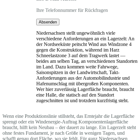
Ihre Telefonnummer für Rückfragen
Absenden
Niedersachsen stellt ungewöhnlich viele
verschiedene Anforderungen an ein Lagerzelt: An
der Nordseeküste peitscht Wind aus Windzone 4
gegen die Konstruktion, während im Harz
Schneelastzone 3 auf dem Tragwerk lastet —
beides am selben Tag, an verschiedenen Standorten
im Land. Dazu kommen weite Fahrwege,
Saisonspitzen in der Landwirtschaft, Takt-
Anforderungen aus der Automobilindustrie und
Hafenumschlag mit übergroßen Komponenten.
Wer hier zuverlässig Lagerfläche braucht, braucht
eine Halle, die statisch auf den Standort
zugeschnitten ist und trotzdem kurzfristig steht.
Wenn eine Produktionslinie stillsteht, das Erntejahr die Lagerfläche
sprengt oder ein Windenergie-Auftrag Komponentenlagerfläche
braucht, hilft kein Neubau – der dauert zu lange. Ein Lagerzelt steht
ohne festes Fundament, je nach Größe in wenigen Tagen, und
schafft genau dort Fläche, wo sie fehlt. Für ganz Niedersachsen