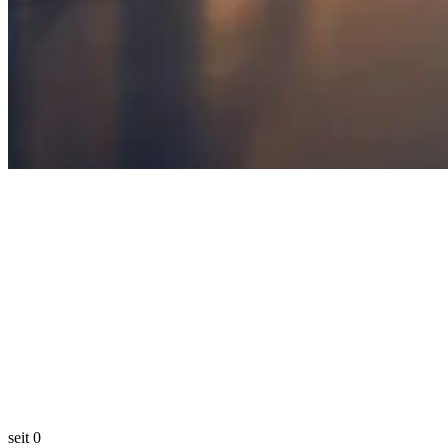
seit
0