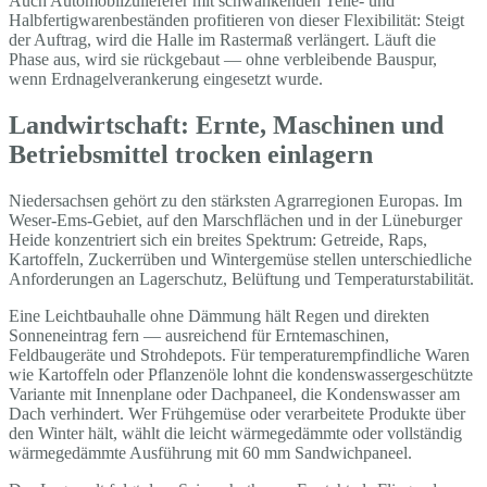
Auch Automobilzulieferer mit schwankenden Teile- und
Halbfertigwarenbeständen profitieren von dieser Flexibilität: Steigt
der Auftrag, wird die Halle im Rastermaß verlängert. Läuft die
Phase aus, wird sie rückgebaut — ohne verbleibende Bauspur,
wenn Erdnagelverankerung eingesetzt wurde.
Landwirtschaft: Ernte, Maschinen und
Betriebsmittel trocken einlagern
Niedersachsen gehört zu den stärksten Agrarregionen Europas. Im
Weser-Ems-Gebiet, auf den Marschflächen und in der Lüneburger
Heide konzentriert sich ein breites Spektrum: Getreide, Raps,
Kartoffeln, Zuckerrüben und Wintergemüse stellen unterschiedliche
Anforderungen an Lagerschutz, Belüftung und Temperaturstabilität.
Eine Leichtbauhalle ohne Dämmung hält Regen und direkten
Sonneneintrag fern — ausreichend für Erntemaschinen,
Feldbaugeräte und Strohdepots. Für temperaturempfindliche Waren
wie Kartoffeln oder Pflanzenöle lohnt die kondenswassergeschützte
Variante mit Innenplane oder Dachpaneel, die Kondenswasser am
Dach verhindert. Wer Frühgemüse oder verarbeitete Produkte über
den Winter hält, wählt die leicht wärmegedämmte oder vollständig
wärmegedämmte Ausführung mit 60 mm Sandwichpaneel.