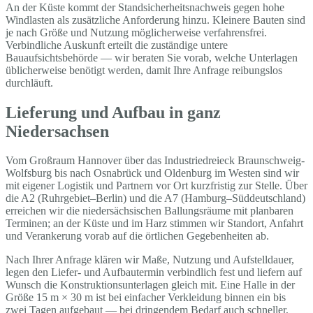
An der Küste kommt der Standsicherheitsnachweis gegen hohe
Windlasten als zusätzliche Anforderung hinzu. Kleinere Bauten sind
je nach Größe und Nutzung möglicherweise verfahrensfrei.
Verbindliche Auskunft erteilt die zuständige untere
Bauaufsichtsbehörde — wir beraten Sie vorab, welche Unterlagen
üblicherweise benötigt werden, damit Ihre Anfrage reibungslos
durchläuft.
Lieferung und Aufbau in ganz
Niedersachsen
Vom Großraum Hannover über das Industriedreieck Braunschweig-
Wolfsburg bis nach Osnabrück und Oldenburg im Westen sind wir
mit eigener Logistik und Partnern vor Ort kurzfristig zur Stelle. Über
die A2 (Ruhrgebiet–Berlin) und die A7 (Hamburg–Süddeutschland)
erreichen wir die niedersächsischen Ballungsräume mit planbaren
Terminen; an der Küste und im Harz stimmen wir Standort, Anfahrt
und Verankerung vorab auf die örtlichen Gegebenheiten ab.
Nach Ihrer Anfrage klären wir Maße, Nutzung und Aufstelldauer,
legen den Liefer- und Aufbautermin verbindlich fest und liefern auf
Wunsch die Konstruktionsunterlagen gleich mit. Eine Halle in der
Größe 15 m × 30 m ist bei einfacher Verkleidung binnen ein bis
zwei Tagen aufgebaut — bei dringendem Bedarf auch schneller,