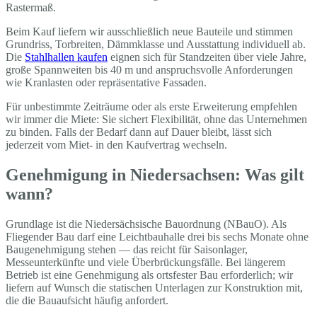
Rastermaß.
Beim Kauf liefern wir ausschließlich neue Bauteile und stimmen
Grundriss, Torbreiten, Dämmklasse und Ausstattung individuell ab.
Die
Stahlhallen kaufen
eignen sich für Standzeiten über viele Jahre,
große Spannweiten bis 40 m und anspruchsvolle Anforderungen
wie Kranlasten oder repräsentative Fassaden.
Für unbestimmte Zeiträume oder als erste Erweiterung empfehlen
wir immer die Miete: Sie sichert Flexibilität, ohne das Unternehmen
zu binden. Falls der Bedarf dann auf Dauer bleibt, lässt sich
jederzeit vom Miet- in den Kaufvertrag wechseln.
Genehmigung in Niedersachsen: Was gilt
wann?
Grundlage ist die Niedersächsische Bauordnung (NBauO). Als
Fliegender Bau darf eine Leichtbauhalle drei bis sechs Monate ohne
Baugenehmigung stehen — das reicht für Saisonlager,
Messeunterkünfte und viele Überbrückungsfälle. Bei längerem
Betrieb ist eine Genehmigung als ortsfester Bau erforderlich; wir
liefern auf Wunsch die statischen Unterlagen zur Konstruktion mit,
die die Bauaufsicht häufig anfordert.