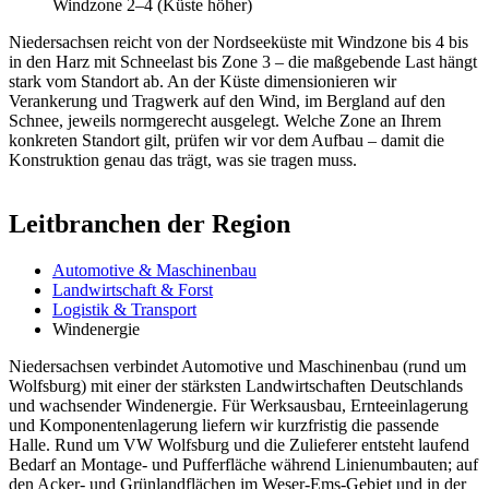
Windzone 2–4 (Küste höher)
Niedersachsen reicht von der Nordseeküste mit Windzone bis 4 bis
in den Harz mit Schneelast bis Zone 3 – die maßgebende Last hängt
stark vom Standort ab. An der Küste dimensionieren wir
Verankerung und Tragwerk auf den Wind, im Bergland auf den
Schnee, jeweils normgerecht ausgelegt. Welche Zone an Ihrem
konkreten Standort gilt, prüfen wir vor dem Aufbau – damit die
Konstruktion genau das trägt, was sie tragen muss.
Leitbranchen der Region
Automotive & Maschinenbau
Landwirtschaft & Forst
Logistik & Transport
Windenergie
Niedersachsen verbindet Automotive und Maschinenbau (rund um
Wolfsburg) mit einer der stärksten Landwirtschaften Deutschlands
und wachsender Windenergie. Für Werksausbau, Ernteeinlagerung
und Komponentenlagerung liefern wir kurzfristig die passende
Halle. Rund um VW Wolfsburg und die Zulieferer entsteht laufend
Bedarf an Montage- und Pufferfläche während Linienumbauten; auf
den Acker- und Grünlandflächen im Weser-Ems-Gebiet und in der