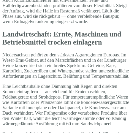
Auch Automobilzulieferer mit schwankenden Teile- und
Halbfertigwarenbeständen profitieren von dieser Flexibilität: Steigt
der Auftrag, wird die Halle im Rastermaß verlängert. Läuft die
Phase aus, wird sie rückgebaut — ohne verbleibende Bauspur,
wenn Erdnagelverankerung eingesetzt wurde.
Landwirtschaft: Ernte, Maschinen und
Betriebsmittel trocken einlagern
Niedersachsen gehört zu den stärksten Agrarregionen Europas. Im
Weser-Ems-Gebiet, auf den Marschflächen und in der Lüneburger
Heide konzentriert sich ein breites Spektrum: Getreide, Raps,
Kartoffeln, Zuckerrüben und Wintergemüse stellen unterschiedliche
Anforderungen an Lagerschutz, Belüftung und Temperaturstabilität.
Eine Leichtbauhalle ohne Dämmung hält Regen und direkten
Sonneneintrag fern — ausreichend für Erntemaschinen,
Feldbaugeräte und Strohdepots. Für temperaturempfindliche Waren
wie Kartoffeln oder Pflanzenöle lohnt die kondenswassergeschützte
Variante mit Innenplane oder Dachpaneel, die Kondenswasser am
Dach verhindert. Wer Frühgemüse oder verarbeitete Produkte über
den Winter hält, wählt die leicht wärmegedämmte oder vollständig
wärmegedämmte Ausführung mit 60 mm Sandwichpaneel.