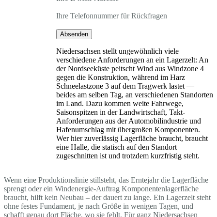
Ihre Telefonnummer für Rückfragen
Absenden
Niedersachsen stellt ungewöhnlich viele
verschiedene Anforderungen an ein Lagerzelt: An
der Nordseeküste peitscht Wind aus Windzone 4
gegen die Konstruktion, während im Harz
Schneelastzone 3 auf dem Tragwerk lastet —
beides am selben Tag, an verschiedenen Standorten
im Land. Dazu kommen weite Fahrwege,
Saisonspitzen in der Landwirtschaft, Takt-
Anforderungen aus der Automobilindustrie und
Hafenumschlag mit übergroßen Komponenten.
Wer hier zuverlässig Lagerfläche braucht, braucht
eine Halle, die statisch auf den Standort
zugeschnitten ist und trotzdem kurzfristig steht.
Wenn eine Produktionslinie stillsteht, das Erntejahr die Lagerfläche
sprengt oder ein Windenergie-Auftrag Komponentenlagerfläche
braucht, hilft kein Neubau – der dauert zu lange. Ein Lagerzelt steht
ohne festes Fundament, je nach Größe in wenigen Tagen, und
schafft genau dort Fläche, wo sie fehlt. Für ganz Niedersachsen