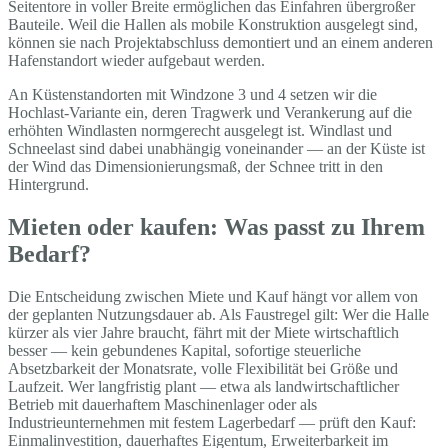
Seitentore in voller Breite ermöglichen das Einfahren übergroßer
Bauteile. Weil die Hallen als mobile Konstruktion ausgelegt sind,
können sie nach Projektabschluss demontiert und an einem anderen
Hafenstandort wieder aufgebaut werden.
An Küstenstandorten mit Windzone 3 und 4 setzen wir die
Hochlast-Variante ein, deren Tragwerk und Verankerung auf die
erhöhten Windlasten normgerecht ausgelegt ist. Windlast und
Schneelast sind dabei unabhängig voneinander — an der Küste ist
der Wind das Dimensionierungsmaß, der Schnee tritt in den
Hintergrund.
Mieten oder kaufen: Was passt zu Ihrem
Bedarf?
Die Entscheidung zwischen Miete und Kauf hängt vor allem von
der geplanten Nutzungsdauer ab. Als Faustregel gilt: Wer die Halle
kürzer als vier Jahre braucht, fährt mit der Miete wirtschaftlich
besser — kein gebundenes Kapital, sofortige steuerliche
Absetzbarkeit der Monatsrate, volle Flexibilität bei Größe und
Laufzeit. Wer langfristig plant — etwa als landwirtschaftlicher
Betrieb mit dauerhaftem Maschinenlager oder als
Industrieunternehmen mit festem Lagerbedarf — prüft den Kauf:
Einmalinvestition, dauerhaftes Eigentum, Erweiterbarkeit im