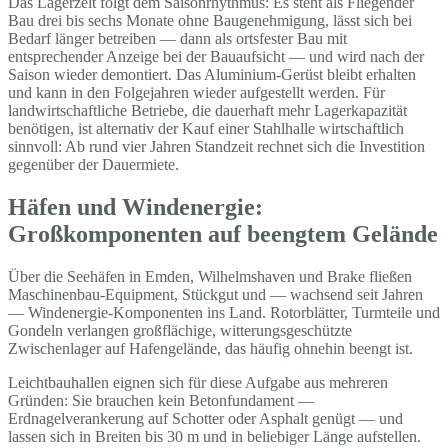
Das Lagerzelt folgt dem Saisonrhythmus: Es steht als Fliegender
Bau drei bis sechs Monate ohne Baugenehmigung, lässt sich bei
Bedarf länger betreiben — dann als ortsfester Bau mit
entsprechender Anzeige bei der Bauaufsicht — und wird nach der
Saison wieder demontiert. Das Aluminium-Gerüst bleibt erhalten
und kann in den Folgejahren wieder aufgestellt werden. Für
landwirtschaftliche Betriebe, die dauerhaft mehr Lagerkapazität
benötigen, ist alternativ der Kauf einer Stahlhalle wirtschaftlich
sinnvoll: Ab rund vier Jahren Standzeit rechnet sich die Investition
gegenüber der Dauermiete.
Häfen und Windenergie:
Großkomponenten auf beengtem Gelände
Über die Seehäfen in Emden, Wilhelmshaven und Brake fließen
Maschinenbau-Equipment, Stückgut und — wachsend seit Jahren
— Windenergie-Komponenten ins Land. Rotorblätter, Turmteile und
Gondeln verlangen großflächige, witterungsgeschützte
Zwischenlager auf Hafengelände, das häufig ohnehin beengt ist.
Leichtbauhallen eignen sich für diese Aufgabe aus mehreren
Gründen: Sie brauchen kein Betonfundament —
Erdnagelverankerung auf Schotter oder Asphalt genügt — und
lassen sich in Breiten bis 30 m und in beliebiger Länge aufstellen.