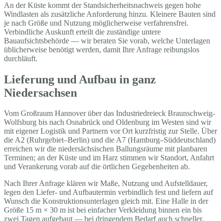
An der Küste kommt der Standsicherheitsnachweis gegen hohe
Windlasten als zusätzliche Anforderung hinzu. Kleinere Bauten sind
je nach Größe und Nutzung möglicherweise verfahrensfrei.
Verbindliche Auskunft erteilt die zuständige untere
Bauaufsichtsbehörde — wir beraten Sie vorab, welche Unterlagen
üblicherweise benötigt werden, damit Ihre Anfrage reibungslos
durchläuft.
Lieferung und Aufbau in ganz
Niedersachsen
Vom Großraum Hannover über das Industriedreieck Braunschweig-
Wolfsburg bis nach Osnabrück und Oldenburg im Westen sind wir
mit eigener Logistik und Partnern vor Ort kurzfristig zur Stelle. Über
die A2 (Ruhrgebiet–Berlin) und die A7 (Hamburg–Süddeutschland)
erreichen wir die niedersächsischen Ballungsräume mit planbaren
Terminen; an der Küste und im Harz stimmen wir Standort, Anfahrt
und Verankerung vorab auf die örtlichen Gegebenheiten ab.
Nach Ihrer Anfrage klären wir Maße, Nutzung und Aufstelldauer,
legen den Liefer- und Aufbautermin verbindlich fest und liefern auf
Wunsch die Konstruktionsunterlagen gleich mit. Eine Halle in der
Größe 15 m × 30 m ist bei einfacher Verkleidung binnen ein bis
zwei Tagen aufgebaut — bei dringendem Bedarf auch schneller,