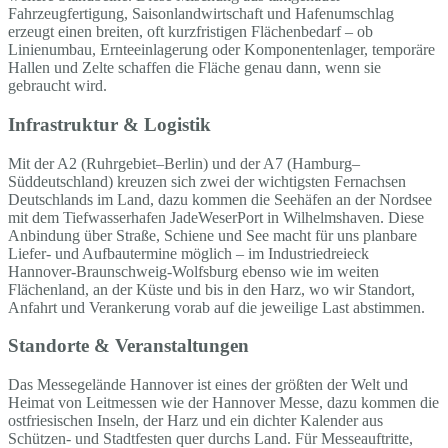
Fahrzeugfertigung, Saisonlandwirtschaft und Hafenumschlag
erzeugt einen breiten, oft kurzfristigen Flächenbedarf – ob
Linienumbau, Ernteeinlagerung oder Komponentenlager, temporäre
Hallen und Zelte schaffen die Fläche genau dann, wenn sie
gebraucht wird.
Infrastruktur & Logistik
Mit der A2 (Ruhrgebiet–Berlin) und der A7 (Hamburg–
Süddeutschland) kreuzen sich zwei der wichtigsten Fernachsen
Deutschlands im Land, dazu kommen die Seehäfen an der Nordsee
mit dem Tiefwasserhafen JadeWeserPort in Wilhelmshaven. Diese
Anbindung über Straße, Schiene und See macht für uns planbare
Liefer- und Aufbautermine möglich – im Industriedreieck
Hannover-Braunschweig-Wolfsburg ebenso wie im weiten
Flächenland, an der Küste und bis in den Harz, wo wir Standort,
Anfahrt und Verankerung vorab auf die jeweilige Last abstimmen.
Standorte & Veranstaltungen
Das Messegelände Hannover ist eines der größten der Welt und
Heimat von Leitmessen wie der Hannover Messe, dazu kommen die
ostfriesischen Inseln, der Harz und ein dichter Kalender aus
Schützen- und Stadtfesten quer durchs Land. Für Messeauftritte,