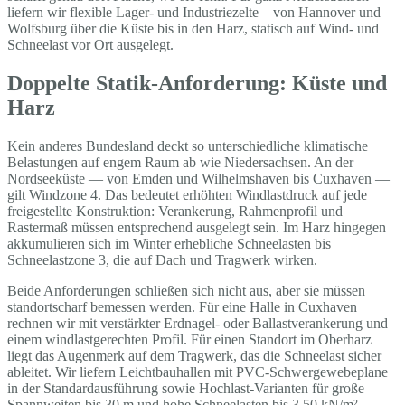
liefern wir flexible Lager- und Industriezelte – von Hannover und
Wolfsburg über die Küste bis in den Harz, statisch auf Wind- und
Schneelast vor Ort ausgelegt.
Doppelte Statik-Anforderung: Küste und
Harz
Kein anderes Bundesland deckt so unterschiedliche klimatische
Belastungen auf engem Raum ab wie Niedersachsen. An der
Nordseeküste — von Emden und Wilhelmshaven bis Cuxhaven —
gilt Windzone 4. Das bedeutet erhöhten Windlastdruck auf jede
freigestellte Konstruktion: Verankerung, Rahmenprofil und
Rastermaß müssen entsprechend ausgelegt sein. Im Harz hingegen
akkumulieren sich im Winter erhebliche Schneelasten bis
Schneelastzone 3, die auf Dach und Tragwerk wirken.
Beide Anforderungen schließen sich nicht aus, aber sie müssen
standortscharf bemessen werden. Für eine Halle in Cuxhaven
rechnen wir mit verstärkter Erdnagel- oder Ballastverankerung und
einem windlastgerechten Profil. Für einen Standort im Oberharz
liegt das Augenmerk auf dem Tragwerk, das die Schneelast sicher
ableitet. Wir liefern Leichtbauhallen mit PVC-Schwergewebeplane
in der Standardausführung sowie Hochlast-Varianten für große
Spannweiten bis 30 m und hohe Schneelasten bis 3,50 kN/m² —