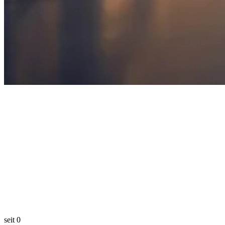
seit
0