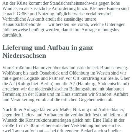
An der Küste kommt der Standsicherheitsnachweis gegen hohe
Windlasten als zusätzliche Anforderung hinzu. Kleinere Bauten sind
je nach Größe und Nutzung möglicherweise verfahrensfrei.
Verbindliche Auskunft erteilt die zuständige untere
Bauaufsichtsbehörde — wir beraten Sie vorab, welche Unterlagen
üblicherweise benötigt werden, damit Ihre Anfrage reibungslos
durchläuft.
Lieferung und Aufbau in ganz
Niedersachsen
Vom Großraum Hannover über das Industriedreieck Braunschweig-
Wolfsburg bis nach Osnabrück und Oldenburg im Westen sind wir
mit eigener Logistik und Partnern vor Ort kurzfristig zur Stelle. Über
die A2 (Ruhrgebiet–Berlin) und die A7 (Hamburg–Süddeutschland)
erreichen wir die niedersächsischen Ballungsräume mit planbaren
Terminen; an der Küste und im Harz stimmen wir Standort, Anfahrt
und Verankerung vorab auf die örtlichen Gegebenheiten ab.
Nach Ihrer Anfrage klären wir Maße, Nutzung und Aufstelldauer,
legen den Liefer- und Aufbautermin verbindlich fest und liefern auf
Wunsch die Konstruktionsunterlagen gleich mit. Eine Halle in der
Größe 15 m × 30 m ist bei einfacher Verkleidung binnen ein bis
zwei Tagen aufgebaut — bei dringendem Bedarf auch schneller,