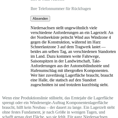
Ihre Telefonnummer für Rückfragen
Absenden
Niedersachsen stellt ungewöhnlich viele
verschiedene Anforderungen an ein Lagerzelt: An
der Nordseeküste peitscht Wind aus Windzone 4
gegen die Konstruktion, während im Harz
Schneelastzone 3 auf dem Tragwerk lastet —
beides am selben Tag, an verschiedenen Standorten
im Land. Dazu kommen weite Fahrwege,
Saisonspitzen in der Landwirtschaft, Takt-
Anforderungen aus der Automobilindustrie und
Hafenumschlag mit übergroßen Komponenten.
Wer hier zuverlässig Lagerfläche braucht, braucht
eine Halle, die statisch auf den Standort
zugeschnitten ist und trotzdem kurzfristig steht.
Wenn eine Produktionslinie stillsteht, das Erntejahr die Lagerfläche
sprengt oder ein Windenergie-Auftrag Komponentenlagerfläche
braucht, hilft kein Neubau – der dauert zu lange. Ein Lagerzelt steht
ohne festes Fundament, je nach Größe in wenigen Tagen, und
schafft genau dort Fläche, wo sie fehlt. Für ganz Niedersachsen