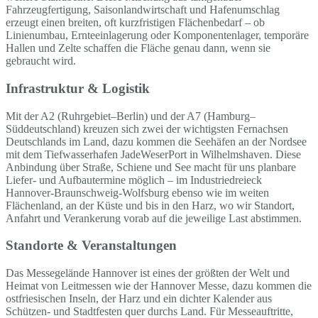
Fahrzeugfertigung, Saisonlandwirtschaft und Hafenumschlag
erzeugt einen breiten, oft kurzfristigen Flächenbedarf – ob
Linienumbau, Ernteeinlagerung oder Komponentenlager, temporäre
Hallen und Zelte schaffen die Fläche genau dann, wenn sie
gebraucht wird.
Infrastruktur & Logistik
Mit der A2 (Ruhrgebiet–Berlin) und der A7 (Hamburg–
Süddeutschland) kreuzen sich zwei der wichtigsten Fernachsen
Deutschlands im Land, dazu kommen die Seehäfen an der Nordsee
mit dem Tiefwasserhafen JadeWeserPort in Wilhelmshaven. Diese
Anbindung über Straße, Schiene und See macht für uns planbare
Liefer- und Aufbautermine möglich – im Industriedreieck
Hannover-Braunschweig-Wolfsburg ebenso wie im weiten
Flächenland, an der Küste und bis in den Harz, wo wir Standort,
Anfahrt und Verankerung vorab auf die jeweilige Last abstimmen.
Standorte & Veranstaltungen
Das Messegelände Hannover ist eines der größten der Welt und
Heimat von Leitmessen wie der Hannover Messe, dazu kommen die
ostfriesischen Inseln, der Harz und ein dichter Kalender aus
Schützen- und Stadtfesten quer durchs Land. Für Messeauftritte,