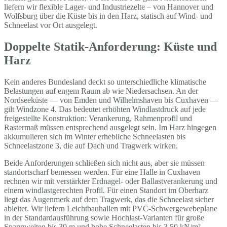
liefern wir flexible Lager- und Industriezelte – von Hannover und
Wolfsburg über die Küste bis in den Harz, statisch auf Wind- und
Schneelast vor Ort ausgelegt.
Doppelte Statik-Anforderung: Küste und
Harz
Kein anderes Bundesland deckt so unterschiedliche klimatische
Belastungen auf engem Raum ab wie Niedersachsen. An der
Nordseeküste — von Emden und Wilhelmshaven bis Cuxhaven —
gilt Windzone 4. Das bedeutet erhöhten Windlastdruck auf jede
freigestellte Konstruktion: Verankerung, Rahmenprofil und
Rastermaß müssen entsprechend ausgelegt sein. Im Harz hingegen
akkumulieren sich im Winter erhebliche Schneelasten bis
Schneelastzone 3, die auf Dach und Tragwerk wirken.
Beide Anforderungen schließen sich nicht aus, aber sie müssen
standortscharf bemessen werden. Für eine Halle in Cuxhaven
rechnen wir mit verstärkter Erdnagel- oder Ballastverankerung und
einem windlastgerechten Profil. Für einen Standort im Oberharz
liegt das Augenmerk auf dem Tragwerk, das die Schneelast sicher
ableitet. Wir liefern Leichtbauhallen mit PVC-Schwergewebeplane
in der Standardausführung sowie Hochlast-Varianten für große
Spannweiten bis 30 m und hohe Schneelasten bis 3,50 kN/m² —