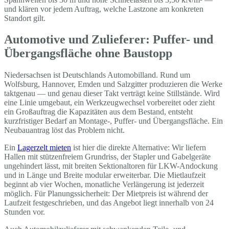
und klären vor jedem Auftrag, welche Lastzone am konkreten
Standort gilt.
Automotive und Zulieferer: Puffer- und
Übergangsfläche ohne Baustopp
Niedersachsen ist Deutschlands Automobilland. Rund um
Wolfsburg, Hannover, Emden und Salzgitter produzieren die Werke
taktgenau — und genau dieser Takt verträgt keine Stillstände. Wird
eine Linie umgebaut, ein Werkzeugwechsel vorbereitet oder zieht
ein Großauftrag die Kapazitäten aus dem Bestand, entsteht
kurzfristiger Bedarf an Montage-, Puffer- und Übergangsfläche. Ein
Neubauantrag löst das Problem nicht.
Ein
Lagerzelt mieten
ist hier die direkte Alternative: Wir liefern
Hallen mit stützenfreiem Grundriss, der Stapler und Gabelgeräte
ungehindert lässt, mit breiten Sektionaltoren für LKW-Andockung
und in Länge und Breite modular erweiterbar. Die Mietlaufzeit
beginnt ab vier Wochen, monatliche Verlängerung ist jederzeit
möglich. Für Planungssicherheit: Der Mietpreis ist während der
Laufzeit festgeschrieben, und das Angebot liegt innerhalb von 24
Stunden vor.