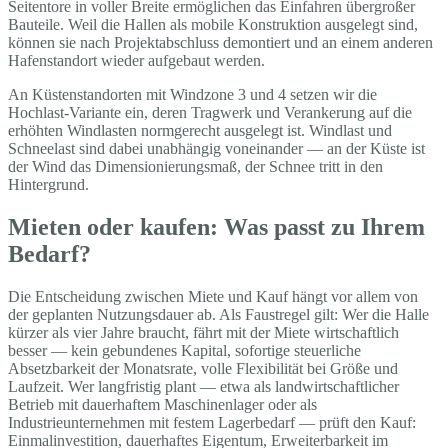
Seitentore in voller Breite ermöglichen das Einfahren übergroßer
Bauteile. Weil die Hallen als mobile Konstruktion ausgelegt sind,
können sie nach Projektabschluss demontiert und an einem anderen
Hafenstandort wieder aufgebaut werden.
An Küstenstandorten mit Windzone 3 und 4 setzen wir die
Hochlast-Variante ein, deren Tragwerk und Verankerung auf die
erhöhten Windlasten normgerecht ausgelegt ist. Windlast und
Schneelast sind dabei unabhängig voneinander — an der Küste ist
der Wind das Dimensionierungsmaß, der Schnee tritt in den
Hintergrund.
Mieten oder kaufen: Was passt zu Ihrem
Bedarf?
Die Entscheidung zwischen Miete und Kauf hängt vor allem von
der geplanten Nutzungsdauer ab. Als Faustregel gilt: Wer die Halle
kürzer als vier Jahre braucht, fährt mit der Miete wirtschaftlich
besser — kein gebundenes Kapital, sofortige steuerliche
Absetzbarkeit der Monatsrate, volle Flexibilität bei Größe und
Laufzeit. Wer langfristig plant — etwa als landwirtschaftlicher
Betrieb mit dauerhaftem Maschinenlager oder als
Industrieunternehmen mit festem Lagerbedarf — prüft den Kauf:
Einmalinvestition, dauerhaftes Eigentum, Erweiterbarkeit im