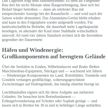
Das Lagerzelt folgt dem Saisonrhythmus: Es steht als Fliegender
Bau drei bis sechs Monate ohne Baugenehmigung, lässt sich bei
Bedarf länger betreiben — dann als ortsfester Bau mit
entsprechender Anzeige bei der Bauaufsicht — und wird nach der
Saison wieder demontiert. Das Aluminium-Gerüst bleibt erhalten
und kann in den Folgejahren wieder aufgestellt werden. Für
landwirtschaftliche Betriebe, die dauerhaft mehr Lagerkapazität
benötigen, ist alternativ der Kauf einer Stahlhalle wirtschaftlich
sinnvoll: Ab rund vier Jahren Standzeit rechnet sich die Investition
gegenüber der Dauermiete.
Häfen und Windenergie:
Großkomponenten auf beengtem Gelände
Über die Seehäfen in Emden, Wilhelmshaven und Brake fließen
Maschinenbau-Equipment, Stückgut und — wachsend seit Jahren
— Windenergie-Komponenten ins Land. Rotorblätter, Turmteile und
Gondeln verlangen großflächige, witterungsgeschützte
Zwischenlager auf Hafengelände, das häufig ohnehin beengt ist.
Leichtbauhallen eignen sich für diese Aufgabe aus mehreren
Gründen: Sie brauchen kein Betonfundament —
Erdnagelverankerung auf Schotter oder Asphalt genügt — und
lassen sich in Breiten bis 30 m und in beliebiger Länge aufstellen.