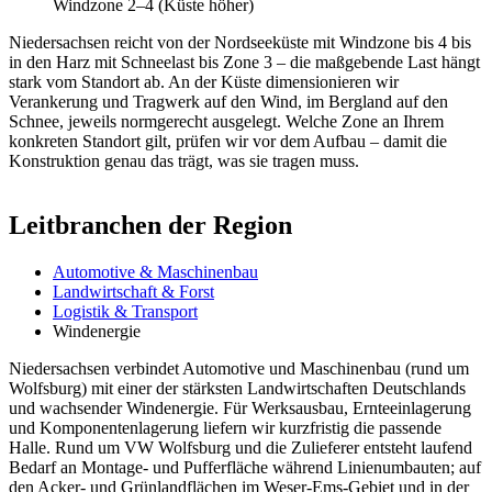
Windzone 2–4 (Küste höher)
Niedersachsen reicht von der Nordseeküste mit Windzone bis 4 bis
in den Harz mit Schneelast bis Zone 3 – die maßgebende Last hängt
stark vom Standort ab. An der Küste dimensionieren wir
Verankerung und Tragwerk auf den Wind, im Bergland auf den
Schnee, jeweils normgerecht ausgelegt. Welche Zone an Ihrem
konkreten Standort gilt, prüfen wir vor dem Aufbau – damit die
Konstruktion genau das trägt, was sie tragen muss.
Leitbranchen der Region
Automotive & Maschinenbau
Landwirtschaft & Forst
Logistik & Transport
Windenergie
Niedersachsen verbindet Automotive und Maschinenbau (rund um
Wolfsburg) mit einer der stärksten Landwirtschaften Deutschlands
und wachsender Windenergie. Für Werksausbau, Ernteeinlagerung
und Komponentenlagerung liefern wir kurzfristig die passende
Halle. Rund um VW Wolfsburg und die Zulieferer entsteht laufend
Bedarf an Montage- und Pufferfläche während Linienumbauten; auf
den Acker- und Grünlandflächen im Weser-Ems-Gebiet und in der