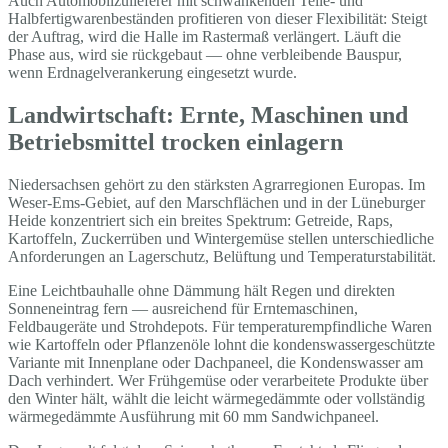
Auch Automobilzulieferer mit schwankenden Teile- und
Halbfertigwarenbeständen profitieren von dieser Flexibilität: Steigt
der Auftrag, wird die Halle im Rastermaß verlängert. Läuft die
Phase aus, wird sie rückgebaut — ohne verbleibende Bauspur,
wenn Erdnagelverankerung eingesetzt wurde.
Landwirtschaft: Ernte, Maschinen und
Betriebsmittel trocken einlagern
Niedersachsen gehört zu den stärksten Agrarregionen Europas. Im
Weser-Ems-Gebiet, auf den Marschflächen und in der Lüneburger
Heide konzentriert sich ein breites Spektrum: Getreide, Raps,
Kartoffeln, Zuckerrüben und Wintergemüse stellen unterschiedliche
Anforderungen an Lagerschutz, Belüftung und Temperaturstabilität.
Eine Leichtbauhalle ohne Dämmung hält Regen und direkten
Sonneneintrag fern — ausreichend für Erntemaschinen,
Feldbaugeräte und Strohdepots. Für temperaturempfindliche Waren
wie Kartoffeln oder Pflanzenöle lohnt die kondenswassergeschützte
Variante mit Innenplane oder Dachpaneel, die Kondenswasser am
Dach verhindert. Wer Frühgemüse oder verarbeitete Produkte über
den Winter hält, wählt die leicht wärmegedämmte oder vollständig
wärmegedämmte Ausführung mit 60 mm Sandwichpaneel.