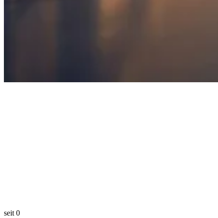
seit
0