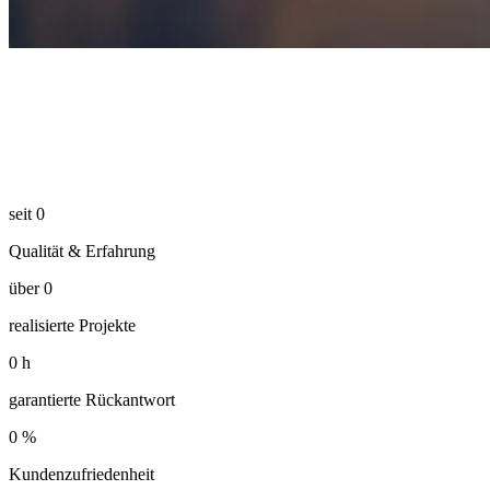
seit
0
Qualität & Erfahrung
über
0
realisierte Projekte
0
h
garantierte Rückantwort
0
%
Kundenzufriedenheit