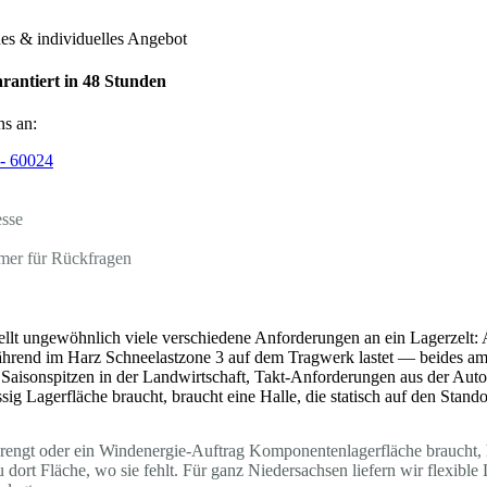
hes & individuelles Angebot
rantiert in 48 Stunden
ns an:
- 60024
esse
mer für Rückfragen
ellt ungewöhnlich viele verschiedene Anforderungen an ein Lagerzelt:
ährend im Harz Schneelastzone 3 auf dem Tragwerk lastet — beides a
 Saisonspitzen in der Landwirtschaft, Takt-Anforderungen aus der Au
sig Lagerfläche braucht, braucht eine Halle, die statisch auf den Standor
sprengt oder ein Windenergie-Auftrag Komponentenlagerfläche braucht, h
dort Fläche, wo sie fehlt. Für ganz Niedersachsen liefern wir flexibl