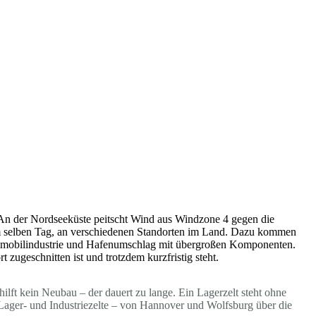
 An der Nordseeküste peitscht Wind aus Windzone 4 gegen die
m selben Tag, an verschiedenen Standorten im Land. Dazu kommen
tomobilindustrie und Hafenumschlag mit übergroßen Komponenten.
t zugeschnitten ist und trotzdem kurzfristig steht.
ilft kein Neubau – der dauert zu lange. Ein Lagerzelt steht ohne
e Lager- und Industriezelte – von Hannover und Wolfsburg über die