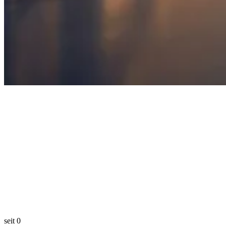
seit
0