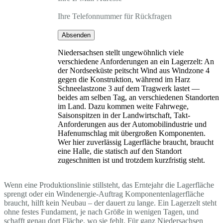
Ihre Telefonnummer für Rückfragen
Absenden
Niedersachsen stellt ungewöhnlich viele
verschiedene Anforderungen an ein Lagerzelt: An
der Nordseeküste peitscht Wind aus Windzone 4
gegen die Konstruktion, während im Harz
Schneelastzone 3 auf dem Tragwerk lastet —
beides am selben Tag, an verschiedenen Standorten
im Land. Dazu kommen weite Fahrwege,
Saisonspitzen in der Landwirtschaft, Takt-
Anforderungen aus der Automobilindustrie und
Hafenumschlag mit übergroßen Komponenten.
Wer hier zuverlässig Lagerfläche braucht, braucht
eine Halle, die statisch auf den Standort
zugeschnitten ist und trotzdem kurzfristig steht.
Wenn eine Produktionslinie stillsteht, das Erntejahr die Lagerfläche
sprengt oder ein Windenergie-Auftrag Komponentenlagerfläche
braucht, hilft kein Neubau – der dauert zu lange. Ein Lagerzelt steht
ohne festes Fundament, je nach Größe in wenigen Tagen, und
schafft genau dort Fläche, wo sie fehlt. Für ganz Niedersachsen