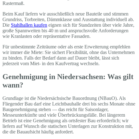
Rastermaß.
Beim Kauf liefern wir ausschließlich neue Bauteile und stimmen
Grundriss, Torbreiten, Dämmklasse und Ausstattung individuell ab.
Die
Stahlhallen kaufen
eignen sich für Standzeiten über viele Jahre,
große Spannweiten bis 40 m und anspruchsvolle Anforderungen
wie Kranlasten oder repräsentative Fassaden.
Für unbestimmte Zeiträume oder als erste Erweiterung empfehlen
wir immer die Miete: Sie sichert Flexibilität, ohne das Unternehmen
zu binden. Falls der Bedarf dann auf Dauer bleibt, lässt sich
jederzeit vom Miet- in den Kaufvertrag wechseln.
Genehmigung in Niedersachsen: Was gilt
wann?
Grundlage ist die Niedersächsische Bauordnung (NBauO). Als
Fliegender Bau darf eine Leichtbauhalle drei bis sechs Monate ohne
Baugenehmigung stehen — das reicht für Saisonlager,
Messeunterkünfte und viele Überbrückungsfälle. Bei längerem
Betrieb ist eine Genehmigung als ortsfester Bau erforderlich; wir
liefern auf Wunsch die statischen Unterlagen zur Konstruktion mit,
die die Bauaufsicht häufig anfordert.