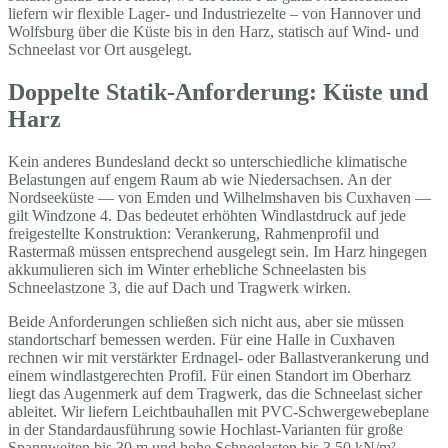
liefern wir flexible Lager- und Industriezelte – von Hannover und
Wolfsburg über die Küste bis in den Harz, statisch auf Wind- und
Schneelast vor Ort ausgelegt.
Doppelte Statik-Anforderung: Küste und
Harz
Kein anderes Bundesland deckt so unterschiedliche klimatische
Belastungen auf engem Raum ab wie Niedersachsen. An der
Nordseeküste — von Emden und Wilhelmshaven bis Cuxhaven —
gilt Windzone 4. Das bedeutet erhöhten Windlastdruck auf jede
freigestellte Konstruktion: Verankerung, Rahmenprofil und
Rastermaß müssen entsprechend ausgelegt sein. Im Harz hingegen
akkumulieren sich im Winter erhebliche Schneelasten bis
Schneelastzone 3, die auf Dach und Tragwerk wirken.
Beide Anforderungen schließen sich nicht aus, aber sie müssen
standortscharf bemessen werden. Für eine Halle in Cuxhaven
rechnen wir mit verstärkter Erdnagel- oder Ballastverankerung und
einem windlastgerechten Profil. Für einen Standort im Oberharz
liegt das Augenmerk auf dem Tragwerk, das die Schneelast sicher
ableitet. Wir liefern Leichtbauhallen mit PVC-Schwergewebeplane
in der Standardausführung sowie Hochlast-Varianten für große
Spannweiten bis 30 m und hohe Schneelasten bis 3,50 kN/m² —