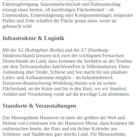
Fahrzeugfertigung, Saisonlandwirtschaft und Hafenumschlag
erzeugt einen breiten, oft kurzfristigen Flächenbedarf – ob
Linienumbau, Ernteeinlagerung oder Komponentenlager, temporäre
Hallen und Zelte schaffen die Fläche genau dann, wenn sie
gebraucht wird.
Infrastruktur & Logistik
Mit der A2 (Ruhrgebiet–Berlin) und der A7 (Hamburg–
Süddeutschland) kreuzen sich zwei der wichtigsten Fernachsen
Deutschlands im Land, dazu kommen die Seehäfen an der Nordsee
mit dem Tiefwasserhafen JadeWeserPort in Wilhelmshaven. Diese
Anbindung über Straße, Schiene und See macht für uns planbare
Liefer- und Aufbautermine möglich – im Industriedreieck
Hannover-Braunschweig-Wolfsburg ebenso wie im weiten
Flächenland, an der Küste und bis in den Harz, wo wir Standort,
Anfahrt und Verankerung vorab auf die jeweilige Last abstimmen.
Standorte & Veranstaltungen
Das Messegelände Hannover ist eines der größten der Welt und
Heimat von Leitmessen wie der Hannover Messe, dazu kommen die
ostfriesischen Inseln, der Harz und ein dichter Kalender aus
Schützen- und Stadtfesten quer durchs Land. Für Messeauftritte,