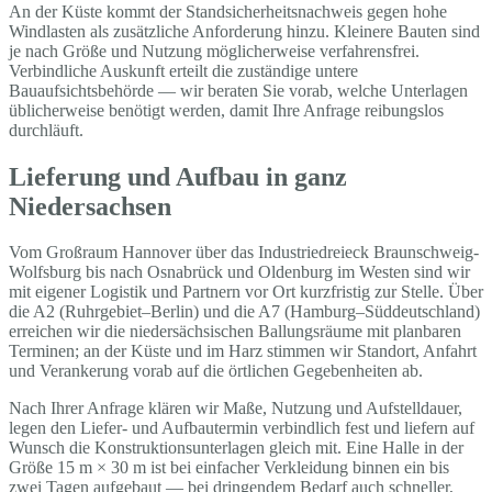
An der Küste kommt der Standsicherheitsnachweis gegen hohe
Windlasten als zusätzliche Anforderung hinzu. Kleinere Bauten sind
je nach Größe und Nutzung möglicherweise verfahrensfrei.
Verbindliche Auskunft erteilt die zuständige untere
Bauaufsichtsbehörde — wir beraten Sie vorab, welche Unterlagen
üblicherweise benötigt werden, damit Ihre Anfrage reibungslos
durchläuft.
Lieferung und Aufbau in ganz
Niedersachsen
Vom Großraum Hannover über das Industriedreieck Braunschweig-
Wolfsburg bis nach Osnabrück und Oldenburg im Westen sind wir
mit eigener Logistik und Partnern vor Ort kurzfristig zur Stelle. Über
die A2 (Ruhrgebiet–Berlin) und die A7 (Hamburg–Süddeutschland)
erreichen wir die niedersächsischen Ballungsräume mit planbaren
Terminen; an der Küste und im Harz stimmen wir Standort, Anfahrt
und Verankerung vorab auf die örtlichen Gegebenheiten ab.
Nach Ihrer Anfrage klären wir Maße, Nutzung und Aufstelldauer,
legen den Liefer- und Aufbautermin verbindlich fest und liefern auf
Wunsch die Konstruktionsunterlagen gleich mit. Eine Halle in der
Größe 15 m × 30 m ist bei einfacher Verkleidung binnen ein bis
zwei Tagen aufgebaut — bei dringendem Bedarf auch schneller,