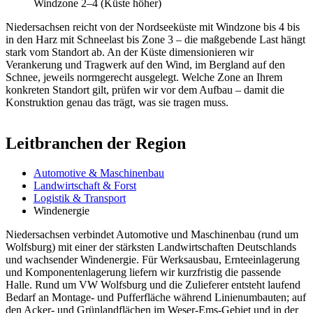
Windzone 2–4 (Küste höher)
Niedersachsen reicht von der Nordseeküste mit Windzone bis 4 bis
in den Harz mit Schneelast bis Zone 3 – die maßgebende Last hängt
stark vom Standort ab. An der Küste dimensionieren wir
Verankerung und Tragwerk auf den Wind, im Bergland auf den
Schnee, jeweils normgerecht ausgelegt. Welche Zone an Ihrem
konkreten Standort gilt, prüfen wir vor dem Aufbau – damit die
Konstruktion genau das trägt, was sie tragen muss.
Leitbranchen der Region
Automotive & Maschinenbau
Landwirtschaft & Forst
Logistik & Transport
Windenergie
Niedersachsen verbindet Automotive und Maschinenbau (rund um
Wolfsburg) mit einer der stärksten Landwirtschaften Deutschlands
und wachsender Windenergie. Für Werksausbau, Ernteeinlagerung
und Komponentenlagerung liefern wir kurzfristig die passende
Halle. Rund um VW Wolfsburg und die Zulieferer entsteht laufend
Bedarf an Montage- und Pufferfläche während Linienumbauten; auf
den Acker- und Grünlandflächen im Weser-Ems-Gebiet und in der