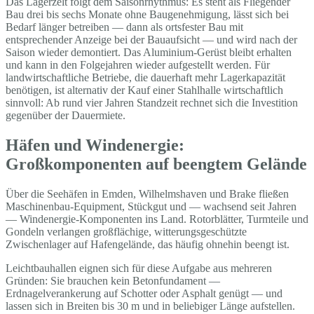
Das Lagerzelt folgt dem Saisonrhythmus: Es steht als Fliegender
Bau drei bis sechs Monate ohne Baugenehmigung, lässt sich bei
Bedarf länger betreiben — dann als ortsfester Bau mit
entsprechender Anzeige bei der Bauaufsicht — und wird nach der
Saison wieder demontiert. Das Aluminium-Gerüst bleibt erhalten
und kann in den Folgejahren wieder aufgestellt werden. Für
landwirtschaftliche Betriebe, die dauerhaft mehr Lagerkapazität
benötigen, ist alternativ der Kauf einer Stahlhalle wirtschaftlich
sinnvoll: Ab rund vier Jahren Standzeit rechnet sich die Investition
gegenüber der Dauermiete.
Häfen und Windenergie:
Großkomponenten auf beengtem Gelände
Über die Seehäfen in Emden, Wilhelmshaven und Brake fließen
Maschinenbau-Equipment, Stückgut und — wachsend seit Jahren
— Windenergie-Komponenten ins Land. Rotorblätter, Turmteile und
Gondeln verlangen großflächige, witterungsgeschützte
Zwischenlager auf Hafengelände, das häufig ohnehin beengt ist.
Leichtbauhallen eignen sich für diese Aufgabe aus mehreren
Gründen: Sie brauchen kein Betonfundament —
Erdnagelverankerung auf Schotter oder Asphalt genügt — und
lassen sich in Breiten bis 30 m und in beliebiger Länge aufstellen.