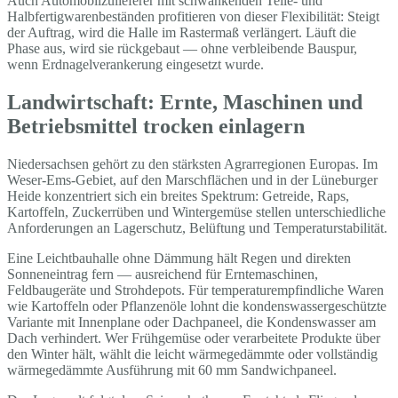
Auch Automobilzulieferer mit schwankenden Teile- und
Halbfertigwarenbeständen profitieren von dieser Flexibilität: Steigt
der Auftrag, wird die Halle im Rastermaß verlängert. Läuft die
Phase aus, wird sie rückgebaut — ohne verbleibende Bauspur,
wenn Erdnagelverankerung eingesetzt wurde.
Landwirtschaft: Ernte, Maschinen und
Betriebsmittel trocken einlagern
Niedersachsen gehört zu den stärksten Agrarregionen Europas. Im
Weser-Ems-Gebiet, auf den Marschflächen und in der Lüneburger
Heide konzentriert sich ein breites Spektrum: Getreide, Raps,
Kartoffeln, Zuckerrüben und Wintergemüse stellen unterschiedliche
Anforderungen an Lagerschutz, Belüftung und Temperaturstabilität.
Eine Leichtbauhalle ohne Dämmung hält Regen und direkten
Sonneneintrag fern — ausreichend für Erntemaschinen,
Feldbaugeräte und Strohdepots. Für temperaturempfindliche Waren
wie Kartoffeln oder Pflanzenöle lohnt die kondenswassergeschützte
Variante mit Innenplane oder Dachpaneel, die Kondenswasser am
Dach verhindert. Wer Frühgemüse oder verarbeitete Produkte über
den Winter hält, wählt die leicht wärmegedämmte oder vollständig
wärmegedämmte Ausführung mit 60 mm Sandwichpaneel.