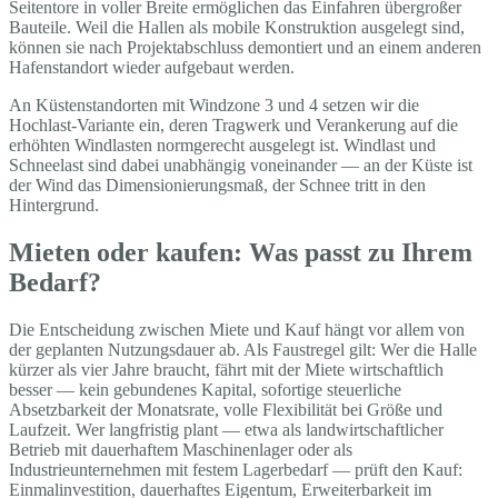
Seitentore in voller Breite ermöglichen das Einfahren übergroßer
Bauteile. Weil die Hallen als mobile Konstruktion ausgelegt sind,
können sie nach Projektabschluss demontiert und an einem anderen
Hafenstandort wieder aufgebaut werden.
An Küstenstandorten mit Windzone 3 und 4 setzen wir die
Hochlast-Variante ein, deren Tragwerk und Verankerung auf die
erhöhten Windlasten normgerecht ausgelegt ist. Windlast und
Schneelast sind dabei unabhängig voneinander — an der Küste ist
der Wind das Dimensionierungsmaß, der Schnee tritt in den
Hintergrund.
Mieten oder kaufen: Was passt zu Ihrem
Bedarf?
Die Entscheidung zwischen Miete und Kauf hängt vor allem von
der geplanten Nutzungsdauer ab. Als Faustregel gilt: Wer die Halle
kürzer als vier Jahre braucht, fährt mit der Miete wirtschaftlich
besser — kein gebundenes Kapital, sofortige steuerliche
Absetzbarkeit der Monatsrate, volle Flexibilität bei Größe und
Laufzeit. Wer langfristig plant — etwa als landwirtschaftlicher
Betrieb mit dauerhaftem Maschinenlager oder als
Industrieunternehmen mit festem Lagerbedarf — prüft den Kauf:
Einmalinvestition, dauerhaftes Eigentum, Erweiterbarkeit im