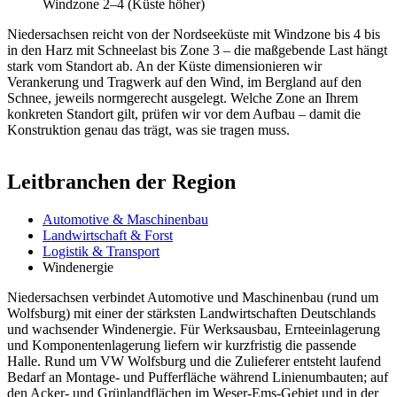
Windzone 2–4 (Küste höher)
Niedersachsen reicht von der Nordseeküste mit Windzone bis 4 bis
in den Harz mit Schneelast bis Zone 3 – die maßgebende Last hängt
stark vom Standort ab. An der Küste dimensionieren wir
Verankerung und Tragwerk auf den Wind, im Bergland auf den
Schnee, jeweils normgerecht ausgelegt. Welche Zone an Ihrem
konkreten Standort gilt, prüfen wir vor dem Aufbau – damit die
Konstruktion genau das trägt, was sie tragen muss.
Leitbranchen der Region
Automotive & Maschinenbau
Landwirtschaft & Forst
Logistik & Transport
Windenergie
Niedersachsen verbindet Automotive und Maschinenbau (rund um
Wolfsburg) mit einer der stärksten Landwirtschaften Deutschlands
und wachsender Windenergie. Für Werksausbau, Ernteeinlagerung
und Komponentenlagerung liefern wir kurzfristig die passende
Halle. Rund um VW Wolfsburg und die Zulieferer entsteht laufend
Bedarf an Montage- und Pufferfläche während Linienumbauten; auf
den Acker- und Grünlandflächen im Weser-Ems-Gebiet und in der