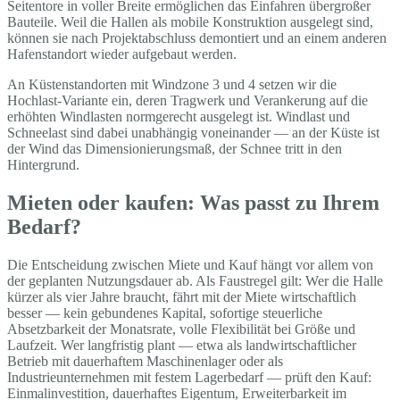
Seitentore in voller Breite ermöglichen das Einfahren übergroßer
Bauteile. Weil die Hallen als mobile Konstruktion ausgelegt sind,
können sie nach Projektabschluss demontiert und an einem anderen
Hafenstandort wieder aufgebaut werden.
An Küstenstandorten mit Windzone 3 und 4 setzen wir die
Hochlast-Variante ein, deren Tragwerk und Verankerung auf die
erhöhten Windlasten normgerecht ausgelegt ist. Windlast und
Schneelast sind dabei unabhängig voneinander — an der Küste ist
der Wind das Dimensionierungsmaß, der Schnee tritt in den
Hintergrund.
Mieten oder kaufen: Was passt zu Ihrem
Bedarf?
Die Entscheidung zwischen Miete und Kauf hängt vor allem von
der geplanten Nutzungsdauer ab. Als Faustregel gilt: Wer die Halle
kürzer als vier Jahre braucht, fährt mit der Miete wirtschaftlich
besser — kein gebundenes Kapital, sofortige steuerliche
Absetzbarkeit der Monatsrate, volle Flexibilität bei Größe und
Laufzeit. Wer langfristig plant — etwa als landwirtschaftlicher
Betrieb mit dauerhaftem Maschinenlager oder als
Industrieunternehmen mit festem Lagerbedarf — prüft den Kauf:
Einmalinvestition, dauerhaftes Eigentum, Erweiterbarkeit im