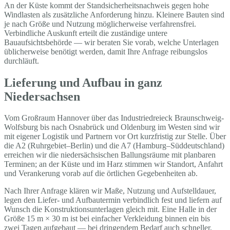
An der Küste kommt der Standsicherheitsnachweis gegen hohe
Windlasten als zusätzliche Anforderung hinzu. Kleinere Bauten sind
je nach Größe und Nutzung möglicherweise verfahrensfrei.
Verbindliche Auskunft erteilt die zuständige untere
Bauaufsichtsbehörde — wir beraten Sie vorab, welche Unterlagen
üblicherweise benötigt werden, damit Ihre Anfrage reibungslos
durchläuft.
Lieferung und Aufbau in ganz
Niedersachsen
Vom Großraum Hannover über das Industriedreieck Braunschweig-
Wolfsburg bis nach Osnabrück und Oldenburg im Westen sind wir
mit eigener Logistik und Partnern vor Ort kurzfristig zur Stelle. Über
die A2 (Ruhrgebiet–Berlin) und die A7 (Hamburg–Süddeutschland)
erreichen wir die niedersächsischen Ballungsräume mit planbaren
Terminen; an der Küste und im Harz stimmen wir Standort, Anfahrt
und Verankerung vorab auf die örtlichen Gegebenheiten ab.
Nach Ihrer Anfrage klären wir Maße, Nutzung und Aufstelldauer,
legen den Liefer- und Aufbautermin verbindlich fest und liefern auf
Wunsch die Konstruktionsunterlagen gleich mit. Eine Halle in der
Größe 15 m × 30 m ist bei einfacher Verkleidung binnen ein bis
zwei Tagen aufgebaut — bei dringendem Bedarf auch schneller,