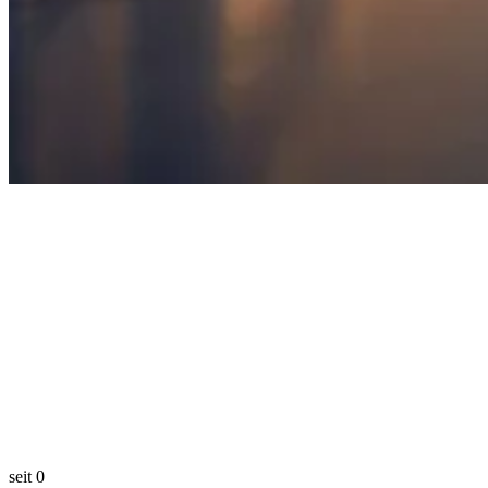
seit
0