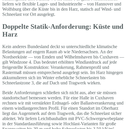
liefern wir flexible Lager- und Industriezelte – von Hannover und
Wolfsburg über die Küste bis in den Harz, statisch auf Wind- und
Schneelast vor Ort ausgelegt.
Doppelte Statik-Anforderung: Küste und
Harz
Kein anderes Bundesland deckt so unterschiedliche klimatische
Belastungen auf engem Raum ab wie Niedersachsen. An der
Nordseeküste — von Emden und Wilhelmshaven bis Cuxhaven —
gilt Windzone 4. Das bedeutet erhöhten Windlastdruck auf jede
freigestellte Konstruktion: Verankerung, Rahmenprofil und
Rastermaß müssen entsprechend ausgelegt sein. Im Harz hingegen
akkumulieren sich im Winter erhebliche Schneelasten bis
Schneelastzone 3, die auf Dach und Tragwerk wirken.
Beide Anforderungen schließen sich nicht aus, aber sie müssen
standortscharf bemessen werden. Für eine Halle in Cuxhaven
rechnen wir mit verstärkter Erdnagel- oder Ballastverankerung und
einem windlastgerechten Profil. Für einen Standort im Oberharz
liegt das Augenmerk auf dem Tragwerk, das die Schneelast sicher
ableitet. Wir liefern Leichtbauhallen mit PVC-Schwergewebeplane
in der Standardausführung sowie Hochlast-Varianten für große
Spannweiten bis 30 m und hohe Schneelasten bis 3,50 kN/m² —