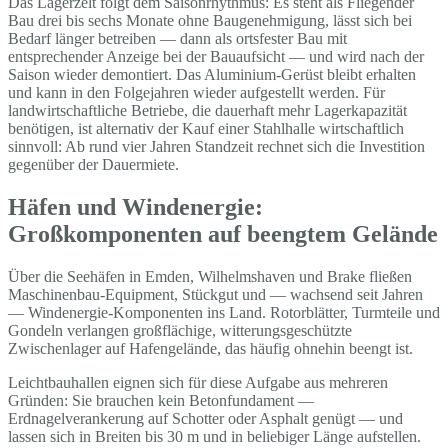
Das Lagerzelt folgt dem Saisonrhythmus: Es steht als Fliegender
Bau drei bis sechs Monate ohne Baugenehmigung, lässt sich bei
Bedarf länger betreiben — dann als ortsfester Bau mit
entsprechender Anzeige bei der Bauaufsicht — und wird nach der
Saison wieder demontiert. Das Aluminium-Gerüst bleibt erhalten
und kann in den Folgejahren wieder aufgestellt werden. Für
landwirtschaftliche Betriebe, die dauerhaft mehr Lagerkapazität
benötigen, ist alternativ der Kauf einer Stahlhalle wirtschaftlich
sinnvoll: Ab rund vier Jahren Standzeit rechnet sich die Investition
gegenüber der Dauermiete.
Häfen und Windenergie:
Großkomponenten auf beengtem Gelände
Über die Seehäfen in Emden, Wilhelmshaven und Brake fließen
Maschinenbau-Equipment, Stückgut und — wachsend seit Jahren
— Windenergie-Komponenten ins Land. Rotorblätter, Turmteile und
Gondeln verlangen großflächige, witterungsgeschützte
Zwischenlager auf Hafengelände, das häufig ohnehin beengt ist.
Leichtbauhallen eignen sich für diese Aufgabe aus mehreren
Gründen: Sie brauchen kein Betonfundament —
Erdnagelverankerung auf Schotter oder Asphalt genügt — und
lassen sich in Breiten bis 30 m und in beliebiger Länge aufstellen.