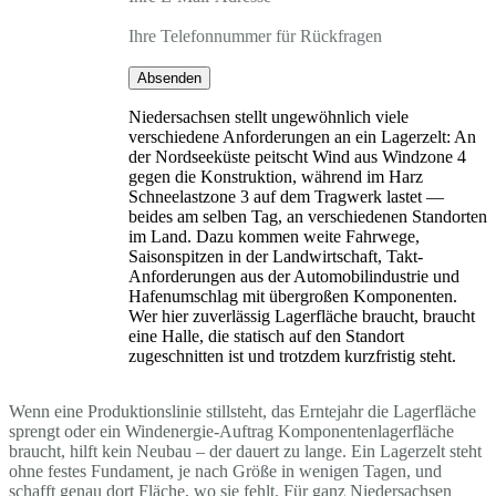
Ihre Telefonnummer für Rückfragen
Absenden
Niedersachsen stellt ungewöhnlich viele
verschiedene Anforderungen an ein Lagerzelt: An
der Nordseeküste peitscht Wind aus Windzone 4
gegen die Konstruktion, während im Harz
Schneelastzone 3 auf dem Tragwerk lastet —
beides am selben Tag, an verschiedenen Standorten
im Land. Dazu kommen weite Fahrwege,
Saisonspitzen in der Landwirtschaft, Takt-
Anforderungen aus der Automobilindustrie und
Hafenumschlag mit übergroßen Komponenten.
Wer hier zuverlässig Lagerfläche braucht, braucht
eine Halle, die statisch auf den Standort
zugeschnitten ist und trotzdem kurzfristig steht.
Wenn eine Produktionslinie stillsteht, das Erntejahr die Lagerfläche
sprengt oder ein Windenergie-Auftrag Komponentenlagerfläche
braucht, hilft kein Neubau – der dauert zu lange. Ein Lagerzelt steht
ohne festes Fundament, je nach Größe in wenigen Tagen, und
schafft genau dort Fläche, wo sie fehlt. Für ganz Niedersachsen