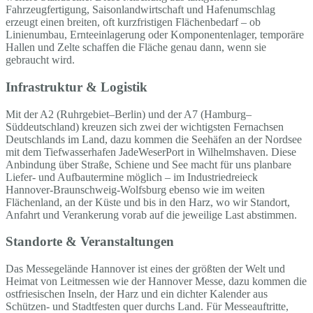
Fahrzeugfertigung, Saisonlandwirtschaft und Hafenumschlag
erzeugt einen breiten, oft kurzfristigen Flächenbedarf – ob
Linienumbau, Ernteeinlagerung oder Komponentenlager, temporäre
Hallen und Zelte schaffen die Fläche genau dann, wenn sie
gebraucht wird.
Infrastruktur & Logistik
Mit der A2 (Ruhrgebiet–Berlin) und der A7 (Hamburg–
Süddeutschland) kreuzen sich zwei der wichtigsten Fernachsen
Deutschlands im Land, dazu kommen die Seehäfen an der Nordsee
mit dem Tiefwasserhafen JadeWeserPort in Wilhelmshaven. Diese
Anbindung über Straße, Schiene und See macht für uns planbare
Liefer- und Aufbautermine möglich – im Industriedreieck
Hannover-Braunschweig-Wolfsburg ebenso wie im weiten
Flächenland, an der Küste und bis in den Harz, wo wir Standort,
Anfahrt und Verankerung vorab auf die jeweilige Last abstimmen.
Standorte & Veranstaltungen
Das Messegelände Hannover ist eines der größten der Welt und
Heimat von Leitmessen wie der Hannover Messe, dazu kommen die
ostfriesischen Inseln, der Harz und ein dichter Kalender aus
Schützen- und Stadtfesten quer durchs Land. Für Messeauftritte,