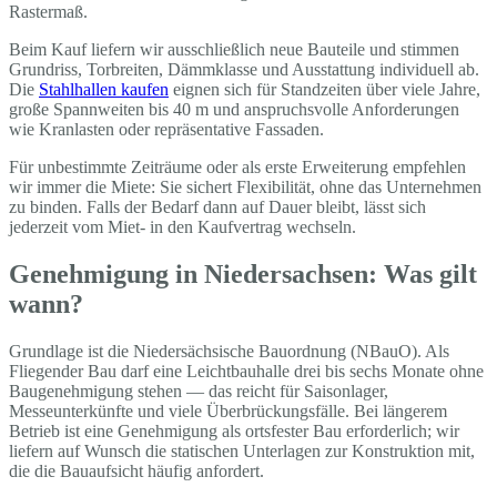
Rastermaß.
Beim Kauf liefern wir ausschließlich neue Bauteile und stimmen
Grundriss, Torbreiten, Dämmklasse und Ausstattung individuell ab.
Die
Stahlhallen kaufen
eignen sich für Standzeiten über viele Jahre,
große Spannweiten bis 40 m und anspruchsvolle Anforderungen
wie Kranlasten oder repräsentative Fassaden.
Für unbestimmte Zeiträume oder als erste Erweiterung empfehlen
wir immer die Miete: Sie sichert Flexibilität, ohne das Unternehmen
zu binden. Falls der Bedarf dann auf Dauer bleibt, lässt sich
jederzeit vom Miet- in den Kaufvertrag wechseln.
Genehmigung in Niedersachsen: Was gilt
wann?
Grundlage ist die Niedersächsische Bauordnung (NBauO). Als
Fliegender Bau darf eine Leichtbauhalle drei bis sechs Monate ohne
Baugenehmigung stehen — das reicht für Saisonlager,
Messeunterkünfte und viele Überbrückungsfälle. Bei längerem
Betrieb ist eine Genehmigung als ortsfester Bau erforderlich; wir
liefern auf Wunsch die statischen Unterlagen zur Konstruktion mit,
die die Bauaufsicht häufig anfordert.