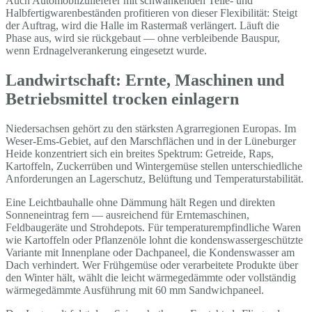
Auch Automobilzulieferer mit schwankenden Teile- und
Halbfertigwarenbeständen profitieren von dieser Flexibilität: Steigt
der Auftrag, wird die Halle im Rastermaß verlängert. Läuft die
Phase aus, wird sie rückgebaut — ohne verbleibende Bauspur,
wenn Erdnagelverankerung eingesetzt wurde.
Landwirtschaft: Ernte, Maschinen und
Betriebsmittel trocken einlagern
Niedersachsen gehört zu den stärksten Agrarregionen Europas. Im
Weser-Ems-Gebiet, auf den Marschflächen und in der Lüneburger
Heide konzentriert sich ein breites Spektrum: Getreide, Raps,
Kartoffeln, Zuckerrüben und Wintergemüse stellen unterschiedliche
Anforderungen an Lagerschutz, Belüftung und Temperaturstabilität.
Eine Leichtbauhalle ohne Dämmung hält Regen und direkten
Sonneneintrag fern — ausreichend für Erntemaschinen,
Feldbaugeräte und Strohdepots. Für temperaturempfindliche Waren
wie Kartoffeln oder Pflanzenöle lohnt die kondenswassergeschützte
Variante mit Innenplane oder Dachpaneel, die Kondenswasser am
Dach verhindert. Wer Frühgemüse oder verarbeitete Produkte über
den Winter hält, wählt die leicht wärmegedämmte oder vollständig
wärmegedämmte Ausführung mit 60 mm Sandwichpaneel.