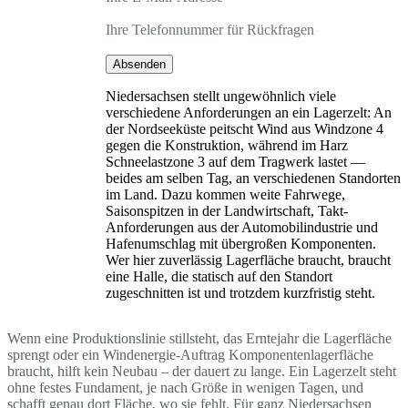
Ihre Telefonnummer für Rückfragen
Absenden
Niedersachsen stellt ungewöhnlich viele
verschiedene Anforderungen an ein Lagerzelt: An
der Nordseeküste peitscht Wind aus Windzone 4
gegen die Konstruktion, während im Harz
Schneelastzone 3 auf dem Tragwerk lastet —
beides am selben Tag, an verschiedenen Standorten
im Land. Dazu kommen weite Fahrwege,
Saisonspitzen in der Landwirtschaft, Takt-
Anforderungen aus der Automobilindustrie und
Hafenumschlag mit übergroßen Komponenten.
Wer hier zuverlässig Lagerfläche braucht, braucht
eine Halle, die statisch auf den Standort
zugeschnitten ist und trotzdem kurzfristig steht.
Wenn eine Produktionslinie stillsteht, das Erntejahr die Lagerfläche
sprengt oder ein Windenergie-Auftrag Komponentenlagerfläche
braucht, hilft kein Neubau – der dauert zu lange. Ein Lagerzelt steht
ohne festes Fundament, je nach Größe in wenigen Tagen, und
schafft genau dort Fläche, wo sie fehlt. Für ganz Niedersachsen