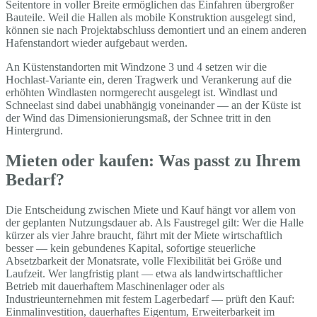
Seitentore in voller Breite ermöglichen das Einfahren übergroßer
Bauteile. Weil die Hallen als mobile Konstruktion ausgelegt sind,
können sie nach Projektabschluss demontiert und an einem anderen
Hafenstandort wieder aufgebaut werden.
An Küstenstandorten mit Windzone 3 und 4 setzen wir die
Hochlast-Variante ein, deren Tragwerk und Verankerung auf die
erhöhten Windlasten normgerecht ausgelegt ist. Windlast und
Schneelast sind dabei unabhängig voneinander — an der Küste ist
der Wind das Dimensionierungsmaß, der Schnee tritt in den
Hintergrund.
Mieten oder kaufen: Was passt zu Ihrem
Bedarf?
Die Entscheidung zwischen Miete und Kauf hängt vor allem von
der geplanten Nutzungsdauer ab. Als Faustregel gilt: Wer die Halle
kürzer als vier Jahre braucht, fährt mit der Miete wirtschaftlich
besser — kein gebundenes Kapital, sofortige steuerliche
Absetzbarkeit der Monatsrate, volle Flexibilität bei Größe und
Laufzeit. Wer langfristig plant — etwa als landwirtschaftlicher
Betrieb mit dauerhaftem Maschinenlager oder als
Industrieunternehmen mit festem Lagerbedarf — prüft den Kauf:
Einmalinvestition, dauerhaftes Eigentum, Erweiterbarkeit im