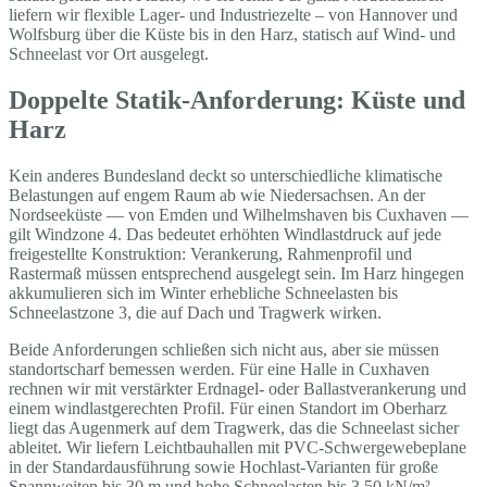
liefern wir flexible Lager- und Industriezelte – von Hannover und
Wolfsburg über die Küste bis in den Harz, statisch auf Wind- und
Schneelast vor Ort ausgelegt.
Doppelte Statik-Anforderung: Küste und
Harz
Kein anderes Bundesland deckt so unterschiedliche klimatische
Belastungen auf engem Raum ab wie Niedersachsen. An der
Nordseeküste — von Emden und Wilhelmshaven bis Cuxhaven —
gilt Windzone 4. Das bedeutet erhöhten Windlastdruck auf jede
freigestellte Konstruktion: Verankerung, Rahmenprofil und
Rastermaß müssen entsprechend ausgelegt sein. Im Harz hingegen
akkumulieren sich im Winter erhebliche Schneelasten bis
Schneelastzone 3, die auf Dach und Tragwerk wirken.
Beide Anforderungen schließen sich nicht aus, aber sie müssen
standortscharf bemessen werden. Für eine Halle in Cuxhaven
rechnen wir mit verstärkter Erdnagel- oder Ballastverankerung und
einem windlastgerechten Profil. Für einen Standort im Oberharz
liegt das Augenmerk auf dem Tragwerk, das die Schneelast sicher
ableitet. Wir liefern Leichtbauhallen mit PVC-Schwergewebeplane
in der Standardausführung sowie Hochlast-Varianten für große
Spannweiten bis 30 m und hohe Schneelasten bis 3,50 kN/m² —