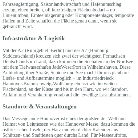
Fahrzeugfertigung, Saisonlandwirtschaft und Hafenumschlag
erzeugt einen breiten, oft kurzfristigen Flächenbedarf – ob
Linienumbau, Ernteeinlagerung oder Komponentenlager, temporäre
Hallen und Zelte schaffen die Fläche genau dann, wenn sie
gebraucht wird.
Infrastruktur & Logistik
Mit der A2 (Ruhrgebiet–Berlin) und der A7 (Hamburg–
Süddeutschland) kreuzen sich zwei der wichtigsten Fernachsen
Deutschlands im Land, dazu kommen die Seehäfen an der Nordsee
mit dem Tiefwasserhafen JadeWeserPort in Wilhelmshaven. Diese
Anbindung über Straße, Schiene und See macht für uns planbare
Liefer- und Aufbautermine möglich – im Industriedreieck
Hannover-Braunschweig-Wolfsburg ebenso wie im weiten
Flächenland, an der Küste und bis in den Harz, wo wir Standort,
Anfahrt und Verankerung vorab auf die jeweilige Last abstimmen.
Standorte & Veranstaltungen
Das Messegelände Hannover ist eines der größten der Welt und
Heimat von Leitmessen wie der Hannover Messe, dazu kommen die
ostfriesischen Inseln, der Harz und ein dichter Kalender aus
Schützen- und Stadtfesten quer durchs Land. Für Messeauftritte,