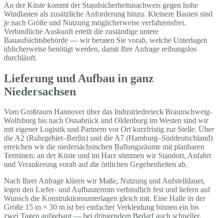
An der Küste kommt der Standsicherheitsnachweis gegen hohe
Windlasten als zusätzliche Anforderung hinzu. Kleinere Bauten sind
je nach Größe und Nutzung möglicherweise verfahrensfrei.
Verbindliche Auskunft erteilt die zuständige untere
Bauaufsichtsbehörde — wir beraten Sie vorab, welche Unterlagen
üblicherweise benötigt werden, damit Ihre Anfrage reibungslos
durchläuft.
Lieferung und Aufbau in ganz
Niedersachsen
Vom Großraum Hannover über das Industriedreieck Braunschweig-
Wolfsburg bis nach Osnabrück und Oldenburg im Westen sind wir
mit eigener Logistik und Partnern vor Ort kurzfristig zur Stelle. Über
die A2 (Ruhrgebiet–Berlin) und die A7 (Hamburg–Süddeutschland)
erreichen wir die niedersächsischen Ballungsräume mit planbaren
Terminen; an der Küste und im Harz stimmen wir Standort, Anfahrt
und Verankerung vorab auf die örtlichen Gegebenheiten ab.
Nach Ihrer Anfrage klären wir Maße, Nutzung und Aufstelldauer,
legen den Liefer- und Aufbautermin verbindlich fest und liefern auf
Wunsch die Konstruktionsunterlagen gleich mit. Eine Halle in der
Größe 15 m × 30 m ist bei einfacher Verkleidung binnen ein bis
zwei Tagen aufgebaut — bei dringendem Bedarf auch schneller,