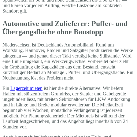
und klären vor jedem Auftrag, welche Lastzone am konkreten
Standort gilt.
Automotive und Zulieferer: Puffer- und
Übergangsfläche ohne Baustopp
Niedersachsen ist Deutschlands Automobilland. Rund um
Wolfsburg, Hannover, Emden und Salzgitter produzieren die Werke
taktgenau — und genau dieser Takt verträgt keine Stillstände. Wird
eine Linie umgebaut, ein Werkzeugwechsel vorbereitet oder zieht
ein Großauftrag die Kapazitäten aus dem Bestand, entsteht
kurzfristiger Bedarf an Montage-, Puffer- und Übergangsfläche. Ein
Neubauantrag löst das Problem nicht.
Ein
Lagerzelt mieten
ist hier die direkte Alternative: Wir liefern
Hallen mit stützenfreiem Grundriss, der Stapler und Gabelgeräte
ungehindert lässt, mit breiten Sektionaltoren für LKW-Andockung
und in Länge und Breite modular erweiterbar. Die Mietlaufzeit
beginnt ab vier Wochen, monatliche Verlängerung ist jederzeit
möglich. Für Planungssicherheit: Der Mietpreis ist während der
Laufzeit festgeschrieben, und das Angebot liegt innerhalb von 24
Stunden vor.