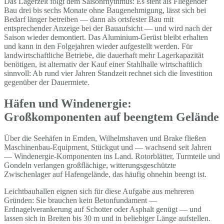
Das Lagerzelt folgt dem Saisonrhythmus: Es steht als Fliegender
Bau drei bis sechs Monate ohne Baugenehmigung, lässt sich bei
Bedarf länger betreiben — dann als ortsfester Bau mit
entsprechender Anzeige bei der Bauaufsicht — und wird nach der
Saison wieder demontiert. Das Aluminium-Gerüst bleibt erhalten
und kann in den Folgejahren wieder aufgestellt werden. Für
landwirtschaftliche Betriebe, die dauerhaft mehr Lagerkapazität
benötigen, ist alternativ der Kauf einer Stahlhalle wirtschaftlich
sinnvoll: Ab rund vier Jahren Standzeit rechnet sich die Investition
gegenüber der Dauermiete.
Häfen und Windenergie:
Großkomponenten auf beengtem Gelände
Über die Seehäfen in Emden, Wilhelmshaven und Brake fließen
Maschinenbau-Equipment, Stückgut und — wachsend seit Jahren
— Windenergie-Komponenten ins Land. Rotorblätter, Turmteile und
Gondeln verlangen großflächige, witterungsgeschützte
Zwischenlager auf Hafengelände, das häufig ohnehin beengt ist.
Leichtbauhallen eignen sich für diese Aufgabe aus mehreren
Gründen: Sie brauchen kein Betonfundament —
Erdnagelverankerung auf Schotter oder Asphalt genügt — und
lassen sich in Breiten bis 30 m und in beliebiger Länge aufstellen.