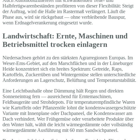
Auch Automobilzulieferer mit schwankenden Teile- und
Halbfertigwarenbeständen profitieren von dieser Flexibilität: Steigt
der Auftrag, wird die Halle im Rastermaß verlängert. Läuft die
Phase aus, wird sie rückgebaut — ohne verbleibende Bauspur,
wenn Erdnagelverankerung eingesetzt wurde.
Landwirtschaft: Ernte, Maschinen und
Betriebsmittel trocken einlagern
Niedersachsen gehört zu den stärksten Agrarregionen Europas. Im
Weser-Ems-Gebiet, auf den Marschflächen und in der Lüneburger
Heide konzentriert sich ein breites Spektrum: Getreide, Raps,
Kartoffeln, Zuckerrüben und Wintergemüse stellen unterschiedliche
Anforderungen an Lagerschutz, Belüftung und Temperaturstabilität.
Eine Leichtbauhalle ohne Dämmung hält Regen und direkten
Sonneneintrag fern — ausreichend für Erntemaschinen,
Feldbaugeräte und Strohdepots. Für temperaturempfindliche Waren
wie Kartoffeln oder Pflanzenöle lohnt die kondenswassergeschützte
Variante mit Innenplane oder Dachpaneel, die Kondenswasser am
Dach verhindert. Wer Frühgemüse oder verarbeitete Produkte über
den Winter hält, wählt die leicht wärmegedämmte oder vollständig
wärmegedämmte Ausführung mit 60 mm Sandwichpaneel.