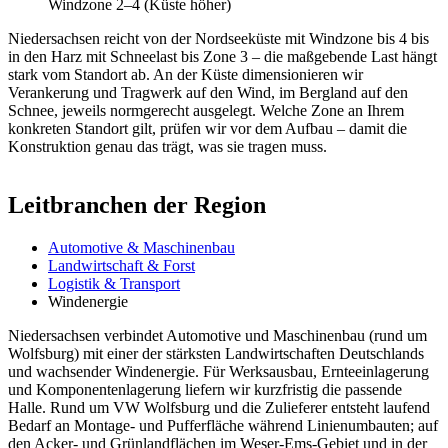
Windzone 2–4 (Küste höher)
Niedersachsen reicht von der Nordseeküste mit Windzone bis 4 bis
in den Harz mit Schneelast bis Zone 3 – die maßgebende Last hängt
stark vom Standort ab. An der Küste dimensionieren wir
Verankerung und Tragwerk auf den Wind, im Bergland auf den
Schnee, jeweils normgerecht ausgelegt. Welche Zone an Ihrem
konkreten Standort gilt, prüfen wir vor dem Aufbau – damit die
Konstruktion genau das trägt, was sie tragen muss.
Leitbranchen der Region
Automotive & Maschinenbau
Landwirtschaft & Forst
Logistik & Transport
Windenergie
Niedersachsen verbindet Automotive und Maschinenbau (rund um
Wolfsburg) mit einer der stärksten Landwirtschaften Deutschlands
und wachsender Windenergie. Für Werksausbau, Ernteeinlagerung
und Komponentenlagerung liefern wir kurzfristig die passende
Halle. Rund um VW Wolfsburg und die Zulieferer entsteht laufend
Bedarf an Montage- und Pufferfläche während Linienumbauten; auf
den Acker- und Grünlandflächen im Weser-Ems-Gebiet und in der