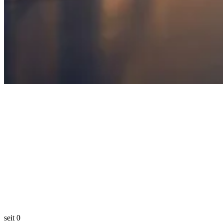
seit
0