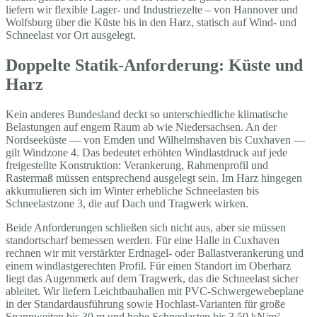
liefern wir flexible Lager- und Industriezelte – von Hannover und
Wolfsburg über die Küste bis in den Harz, statisch auf Wind- und
Schneelast vor Ort ausgelegt.
Doppelte Statik-Anforderung: Küste und
Harz
Kein anderes Bundesland deckt so unterschiedliche klimatische
Belastungen auf engem Raum ab wie Niedersachsen. An der
Nordseeküste — von Emden und Wilhelmshaven bis Cuxhaven —
gilt Windzone 4. Das bedeutet erhöhten Windlastdruck auf jede
freigestellte Konstruktion: Verankerung, Rahmenprofil und
Rastermaß müssen entsprechend ausgelegt sein. Im Harz hingegen
akkumulieren sich im Winter erhebliche Schneelasten bis
Schneelastzone 3, die auf Dach und Tragwerk wirken.
Beide Anforderungen schließen sich nicht aus, aber sie müssen
standortscharf bemessen werden. Für eine Halle in Cuxhaven
rechnen wir mit verstärkter Erdnagel- oder Ballastverankerung und
einem windlastgerechten Profil. Für einen Standort im Oberharz
liegt das Augenmerk auf dem Tragwerk, das die Schneelast sicher
ableitet. Wir liefern Leichtbauhallen mit PVC-Schwergewebeplane
in der Standardausführung sowie Hochlast-Varianten für große
Spannweiten bis 30 m und hohe Schneelasten bis 3,50 kN/m² —