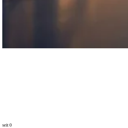
seit
0