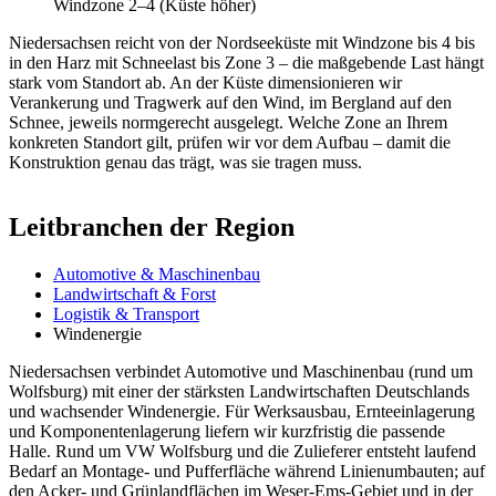
Windzone 2–4 (Küste höher)
Niedersachsen reicht von der Nordseeküste mit Windzone bis 4 bis
in den Harz mit Schneelast bis Zone 3 – die maßgebende Last hängt
stark vom Standort ab. An der Küste dimensionieren wir
Verankerung und Tragwerk auf den Wind, im Bergland auf den
Schnee, jeweils normgerecht ausgelegt. Welche Zone an Ihrem
konkreten Standort gilt, prüfen wir vor dem Aufbau – damit die
Konstruktion genau das trägt, was sie tragen muss.
Leitbranchen der Region
Automotive & Maschinenbau
Landwirtschaft & Forst
Logistik & Transport
Windenergie
Niedersachsen verbindet Automotive und Maschinenbau (rund um
Wolfsburg) mit einer der stärksten Landwirtschaften Deutschlands
und wachsender Windenergie. Für Werksausbau, Ernteeinlagerung
und Komponentenlagerung liefern wir kurzfristig die passende
Halle. Rund um VW Wolfsburg und die Zulieferer entsteht laufend
Bedarf an Montage- und Pufferfläche während Linienumbauten; auf
den Acker- und Grünlandflächen im Weser-Ems-Gebiet und in der