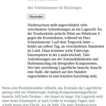
Ihre Telefonnummer für Rückfragen
Absenden
Niedersachsen stellt ungewöhnlich viele
verschiedene Anforderungen an ein Lagerzelt: An
der Nordseeküste peitscht Wind aus Windzone 4
gegen die Konstruktion, während im Harz
Schneelastzone 3 auf dem Tragwerk lastet —
beides am selben Tag, an verschiedenen Standorten
im Land. Dazu kommen weite Fahrwege,
Saisonspitzen in der Landwirtschaft, Takt-
Anforderungen aus der Automobilindustrie und
Hafenumschlag mit übergroßen Komponenten.
Wer hier zuverlässig Lagerfläche braucht, braucht
eine Halle, die statisch auf den Standort
zugeschnitten ist und trotzdem kurzfristig steht.
Wenn eine Produktionslinie stillsteht, das Erntejahr die Lagerfläche
sprengt oder ein Windenergie-Auftrag Komponentenlagerfläche
braucht, hilft kein Neubau – der dauert zu lange. Ein Lagerzelt steht
ohne festes Fundament, je nach Größe in wenigen Tagen, und
schafft genau dort Fläche, wo sie fehlt. Für ganz Niedersachsen