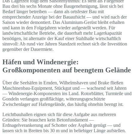
Das Lagerzelt folgt dem Saisonrhythmus: Es steht als Fliegender
Bau drei bis sechs Monate ohne Baugenehmigung, lässt sich bei
Bedarf länger betreiben — dann als ortsfester Bau mit
entsprechender Anzeige bei der Bauaufsicht — und wird nach der
Saison wieder demontiert. Das Aluminium-Gerüst bleibt erhalten
und kann in den Folgejahren wieder aufgestellt werden. Für
landwirtschaftliche Betriebe, die dauerhaft mehr Lagerkapazität
benötigen, ist alternativ der Kauf einer Stahlhalle wirtschaftlich
sinnvoll: Ab rund vier Jahren Standzeit rechnet sich die Investition
gegenüber der Dauermiete.
Häfen und Windenergie:
Großkomponenten auf beengtem Gelände
Über die Seehäfen in Emden, Wilhelmshaven und Brake fließen
Maschinenbau-Equipment, Stückgut und — wachsend seit Jahren
— Windenergie-Komponenten ins Land. Rotorblätter, Turmteile und
Gondeln verlangen großflächige, witterungsgeschützte
Zwischenlager auf Hafengelände, das häufig ohnehin beengt ist.
Leichtbauhallen eignen sich für diese Aufgabe aus mehreren
Gründen: Sie brauchen kein Betonfundament —
Erdnagelverankerung auf Schotter oder Asphalt genügt — und
lassen sich in Breiten bis 30 m und in beliebiger Länge aufstellen.