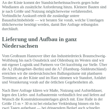
An der Küste kommt der Standsicherheitsnachweis gegen hohe
Windlasten als zusätzliche Anforderung hinzu. Kleinere Bauten sind
je nach Größe und Nutzung möglicherweise verfahrensfrei.
Verbindliche Auskunft erteilt die zuständige untere
Bauaufsichtsbehörde — wir beraten Sie vorab, welche Unterlagen
üblicherweise benötigt werden, damit Ihre Anfrage reibungslos
durchläuft.
Lieferung und Aufbau in ganz
Niedersachsen
Vom Großraum Hannover über das Industriedreieck Braunschweig-
Wolfsburg bis nach Osnabrück und Oldenburg im Westen sind wir
mit eigener Logistik und Partnern vor Ort kurzfristig zur Stelle. Über
die A2 (Ruhrgebiet–Berlin) und die A7 (Hamburg–Süddeutschland)
erreichen wir die niedersächsischen Ballungsräume mit planbaren
Terminen; an der Küste und im Harz stimmen wir Standort, Anfahrt
und Verankerung vorab auf die örtlichen Gegebenheiten ab.
Nach Ihrer Anfrage klären wir Maße, Nutzung und Aufstelldauer,
legen den Liefer- und Aufbautermin verbindlich fest und liefern auf
Wunsch die Konstruktionsunterlagen gleich mit. Eine Halle in der
Größe 15 m × 30 m ist bei einfacher Verkleidung binnen ein bis
zwei Tagen aufgebaut — bei dringendem Bedarf auch schneller,