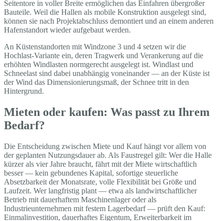
Seitentore in voller Breite ermöglichen das Einfahren übergroßer
Bauteile. Weil die Hallen als mobile Konstruktion ausgelegt sind,
können sie nach Projektabschluss demontiert und an einem anderen
Hafenstandort wieder aufgebaut werden.
An Küstenstandorten mit Windzone 3 und 4 setzen wir die
Hochlast-Variante ein, deren Tragwerk und Verankerung auf die
erhöhten Windlasten normgerecht ausgelegt ist. Windlast und
Schneelast sind dabei unabhängig voneinander — an der Küste ist
der Wind das Dimensionierungsmaß, der Schnee tritt in den
Hintergrund.
Mieten oder kaufen: Was passt zu Ihrem
Bedarf?
Die Entscheidung zwischen Miete und Kauf hängt vor allem von
der geplanten Nutzungsdauer ab. Als Faustregel gilt: Wer die Halle
kürzer als vier Jahre braucht, fährt mit der Miete wirtschaftlich
besser — kein gebundenes Kapital, sofortige steuerliche
Absetzbarkeit der Monatsrate, volle Flexibilität bei Größe und
Laufzeit. Wer langfristig plant — etwa als landwirtschaftlicher
Betrieb mit dauerhaftem Maschinenlager oder als
Industrieunternehmen mit festem Lagerbedarf — prüft den Kauf:
Einmalinvestition, dauerhaftes Eigentum, Erweiterbarkeit im