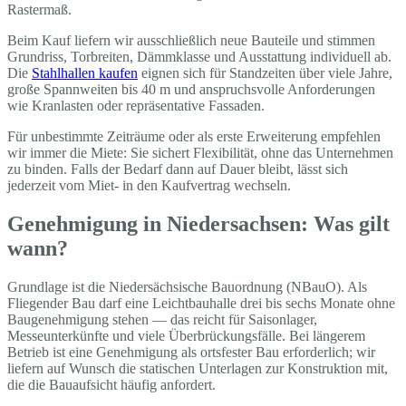
Rastermaß.
Beim Kauf liefern wir ausschließlich neue Bauteile und stimmen
Grundriss, Torbreiten, Dämmklasse und Ausstattung individuell ab.
Die
Stahlhallen kaufen
eignen sich für Standzeiten über viele Jahre,
große Spannweiten bis 40 m und anspruchsvolle Anforderungen
wie Kranlasten oder repräsentative Fassaden.
Für unbestimmte Zeiträume oder als erste Erweiterung empfehlen
wir immer die Miete: Sie sichert Flexibilität, ohne das Unternehmen
zu binden. Falls der Bedarf dann auf Dauer bleibt, lässt sich
jederzeit vom Miet- in den Kaufvertrag wechseln.
Genehmigung in Niedersachsen: Was gilt
wann?
Grundlage ist die Niedersächsische Bauordnung (NBauO). Als
Fliegender Bau darf eine Leichtbauhalle drei bis sechs Monate ohne
Baugenehmigung stehen — das reicht für Saisonlager,
Messeunterkünfte und viele Überbrückungsfälle. Bei längerem
Betrieb ist eine Genehmigung als ortsfester Bau erforderlich; wir
liefern auf Wunsch die statischen Unterlagen zur Konstruktion mit,
die die Bauaufsicht häufig anfordert.