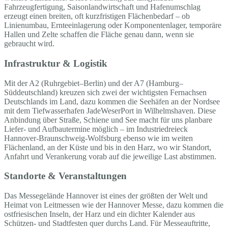
Fahrzeugfertigung, Saisonlandwirtschaft und Hafenumschlag
erzeugt einen breiten, oft kurzfristigen Flächenbedarf – ob
Linienumbau, Ernteeinlagerung oder Komponentenlager, temporäre
Hallen und Zelte schaffen die Fläche genau dann, wenn sie
gebraucht wird.
Infrastruktur & Logistik
Mit der A2 (Ruhrgebiet–Berlin) und der A7 (Hamburg–
Süddeutschland) kreuzen sich zwei der wichtigsten Fernachsen
Deutschlands im Land, dazu kommen die Seehäfen an der Nordsee
mit dem Tiefwasserhafen JadeWeserPort in Wilhelmshaven. Diese
Anbindung über Straße, Schiene und See macht für uns planbare
Liefer- und Aufbautermine möglich – im Industriedreieck
Hannover-Braunschweig-Wolfsburg ebenso wie im weiten
Flächenland, an der Küste und bis in den Harz, wo wir Standort,
Anfahrt und Verankerung vorab auf die jeweilige Last abstimmen.
Standorte & Veranstaltungen
Das Messegelände Hannover ist eines der größten der Welt und
Heimat von Leitmessen wie der Hannover Messe, dazu kommen die
ostfriesischen Inseln, der Harz und ein dichter Kalender aus
Schützen- und Stadtfesten quer durchs Land. Für Messeauftritte,