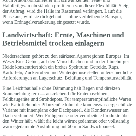
Auch Automobilzulieferer mit schwankenden Teile- und
Halbfertigwarenbeständen profitieren von dieser Flexibilität: Steigt
der Auftrag, wird die Halle im Rastermaß verlängert. Läuft die
Phase aus, wird sie rückgebaut — ohne verbleibende Bauspur,
wenn Erdnagelverankerung eingesetzt wurde.
Landwirtschaft: Ernte, Maschinen und
Betriebsmittel trocken einlagern
Niedersachsen gehört zu den stärksten Agrarregionen Europas. Im
Weser-Ems-Gebiet, auf den Marschflächen und in der Lüneburger
Heide konzentriert sich ein breites Spektrum: Getreide, Raps,
Kartoffeln, Zuckerrüben und Wintergemüse stellen unterschiedliche
Anforderungen an Lagerschutz, Belüftung und Temperaturstabilität.
Eine Leichtbauhalle ohne Dämmung hält Regen und direkten
Sonneneintrag fern — ausreichend für Erntemaschinen,
Feldbaugeräte und Strohdepots. Für temperaturempfindliche Waren
wie Kartoffeln oder Pflanzenöle lohnt die kondenswassergeschützte
Variante mit Innenplane oder Dachpaneel, die Kondenswasser am
Dach verhindert. Wer Frühgemüse oder verarbeitete Produkte über
den Winter hält, wählt die leicht wärmegedämmte oder vollständig
wärmegedämmte Ausführung mit 60 mm Sandwichpaneel.