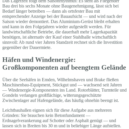
Das Lagerzelt folgt dem Saisonrhythmus: Es steht als Fliegender
Bau drei bis sechs Monate ohne Baugenehmigung, lässt sich bei
Bedarf länger betreiben — dann als ortsfester Bau mit
entsprechender Anzeige bei der Bauaufsicht — und wird nach der
Saison wieder demontiert. Das Aluminium-Gerüst bleibt erhalten
und kann in den Folgejahren wieder aufgestellt werden. Für
landwirtschaftliche Betriebe, die dauerhaft mehr Lagerkapazität
benötigen, ist alternativ der Kauf einer Stahlhalle wirtschaftlich
sinnvoll: Ab rund vier Jahren Standzeit rechnet sich die Investition
gegenüber der Dauermiete.
Häfen und Windenergie:
Großkomponenten auf beengtem Gelände
Über die Seehäfen in Emden, Wilhelmshaven und Brake fließen
Maschinenbau-Equipment, Stückgut und — wachsend seit Jahren
— Windenergie-Komponenten ins Land. Rotorblätter, Turmteile und
Gondeln verlangen großflächige, witterungsgeschützte
Zwischenlager auf Hafengelände, das häufig ohnehin beengt ist.
Leichtbauhallen eignen sich für diese Aufgabe aus mehreren
Gründen: Sie brauchen kein Betonfundament —
Erdnagelverankerung auf Schotter oder Asphalt genügt — und
lassen sich in Breiten bis 30 m und in beliebiger Länge aufstellen.