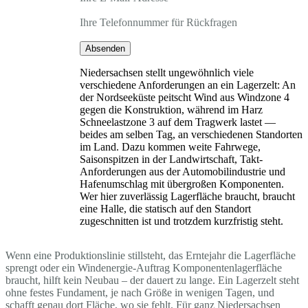
Ihre Telefonnummer für Rückfragen
Absenden
Niedersachsen stellt ungewöhnlich viele
verschiedene Anforderungen an ein Lagerzelt: An
der Nordseeküste peitscht Wind aus Windzone 4
gegen die Konstruktion, während im Harz
Schneelastzone 3 auf dem Tragwerk lastet —
beides am selben Tag, an verschiedenen Standorten
im Land. Dazu kommen weite Fahrwege,
Saisonspitzen in der Landwirtschaft, Takt-
Anforderungen aus der Automobilindustrie und
Hafenumschlag mit übergroßen Komponenten.
Wer hier zuverlässig Lagerfläche braucht, braucht
eine Halle, die statisch auf den Standort
zugeschnitten ist und trotzdem kurzfristig steht.
Wenn eine Produktionslinie stillsteht, das Erntejahr die Lagerfläche
sprengt oder ein Windenergie-Auftrag Komponentenlagerfläche
braucht, hilft kein Neubau – der dauert zu lange. Ein Lagerzelt steht
ohne festes Fundament, je nach Größe in wenigen Tagen, und
schafft genau dort Fläche, wo sie fehlt. Für ganz Niedersachsen