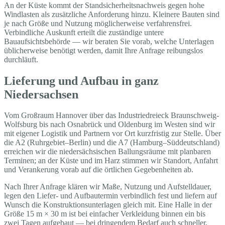
An der Küste kommt der Standsicherheitsnachweis gegen hohe
Windlasten als zusätzliche Anforderung hinzu. Kleinere Bauten sind
je nach Größe und Nutzung möglicherweise verfahrensfrei.
Verbindliche Auskunft erteilt die zuständige untere
Bauaufsichtsbehörde — wir beraten Sie vorab, welche Unterlagen
üblicherweise benötigt werden, damit Ihre Anfrage reibungslos
durchläuft.
Lieferung und Aufbau in ganz
Niedersachsen
Vom Großraum Hannover über das Industriedreieck Braunschweig-
Wolfsburg bis nach Osnabrück und Oldenburg im Westen sind wir
mit eigener Logistik und Partnern vor Ort kurzfristig zur Stelle. Über
die A2 (Ruhrgebiet–Berlin) und die A7 (Hamburg–Süddeutschland)
erreichen wir die niedersächsischen Ballungsräume mit planbaren
Terminen; an der Küste und im Harz stimmen wir Standort, Anfahrt
und Verankerung vorab auf die örtlichen Gegebenheiten ab.
Nach Ihrer Anfrage klären wir Maße, Nutzung und Aufstelldauer,
legen den Liefer- und Aufbautermin verbindlich fest und liefern auf
Wunsch die Konstruktionsunterlagen gleich mit. Eine Halle in der
Größe 15 m × 30 m ist bei einfacher Verkleidung binnen ein bis
zwei Tagen aufgebaut — bei dringendem Bedarf auch schneller,