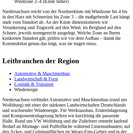
Windzone 2–4 (Küste höher)
Niedersachsen reicht von der Nordseeküste mit Windzone bis 4 bis
in den Harz mit Schneelast bis Zone 3 – die maßgebende Last hängt
stark vom Standort ab. An der Küste dimensionieren wir
Verankerung und Tragwerk auf den Wind, im Bergland auf den
Schnee, jeweils normgerecht ausgelegt. Welche Zone an Ihrem
konkreten Standort gilt, prüfen wir vor dem Aufbau – damit die
Konstruktion genau das trägt, was sie tragen muss.
Leitbranchen der Region
Automotive & Maschinenbau
Landwirtschaft & Forst
Logistik & Transport
Windenergie
Niedersachsen verbindet Automotive und Maschinenbau (rund um
Wolfsburg) mit einer der stärksten Landwirtschaften Deutschlands
und wachsender Windenergie. Für Werksausbau, Ernteeinlagerung
und Komponentenlagerung liefern wir kurzfristig die passende
Halle. Rund um VW Wolfsburg und die Zulieferer entsteht laufend
Bedarf an Montage- und Pufferfläche während Linienumbauten; auf
den Acker- und Grünlandflächen im Weser-Ems-Gebiet und in der