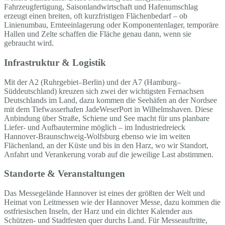
Fahrzeugfertigung, Saisonlandwirtschaft und Hafenumschlag
erzeugt einen breiten, oft kurzfristigen Flächenbedarf – ob
Linienumbau, Ernteeinlagerung oder Komponentenlager, temporäre
Hallen und Zelte schaffen die Fläche genau dann, wenn sie
gebraucht wird.
Infrastruktur & Logistik
Mit der A2 (Ruhrgebiet–Berlin) und der A7 (Hamburg–
Süddeutschland) kreuzen sich zwei der wichtigsten Fernachsen
Deutschlands im Land, dazu kommen die Seehäfen an der Nordsee
mit dem Tiefwasserhafen JadeWeserPort in Wilhelmshaven. Diese
Anbindung über Straße, Schiene und See macht für uns planbare
Liefer- und Aufbautermine möglich – im Industriedreieck
Hannover-Braunschweig-Wolfsburg ebenso wie im weiten
Flächenland, an der Küste und bis in den Harz, wo wir Standort,
Anfahrt und Verankerung vorab auf die jeweilige Last abstimmen.
Standorte & Veranstaltungen
Das Messegelände Hannover ist eines der größten der Welt und
Heimat von Leitmessen wie der Hannover Messe, dazu kommen die
ostfriesischen Inseln, der Harz und ein dichter Kalender aus
Schützen- und Stadtfesten quer durchs Land. Für Messeauftritte,