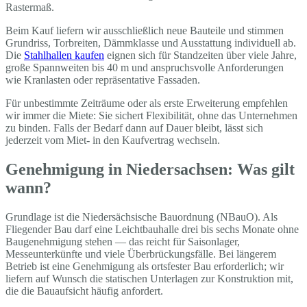
Rastermaß.
Beim Kauf liefern wir ausschließlich neue Bauteile und stimmen
Grundriss, Torbreiten, Dämmklasse und Ausstattung individuell ab.
Die
Stahlhallen kaufen
eignen sich für Standzeiten über viele Jahre,
große Spannweiten bis 40 m und anspruchsvolle Anforderungen
wie Kranlasten oder repräsentative Fassaden.
Für unbestimmte Zeiträume oder als erste Erweiterung empfehlen
wir immer die Miete: Sie sichert Flexibilität, ohne das Unternehmen
zu binden. Falls der Bedarf dann auf Dauer bleibt, lässt sich
jederzeit vom Miet- in den Kaufvertrag wechseln.
Genehmigung in Niedersachsen: Was gilt
wann?
Grundlage ist die Niedersächsische Bauordnung (NBauO). Als
Fliegender Bau darf eine Leichtbauhalle drei bis sechs Monate ohne
Baugenehmigung stehen — das reicht für Saisonlager,
Messeunterkünfte und viele Überbrückungsfälle. Bei längerem
Betrieb ist eine Genehmigung als ortsfester Bau erforderlich; wir
liefern auf Wunsch die statischen Unterlagen zur Konstruktion mit,
die die Bauaufsicht häufig anfordert.