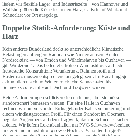
liefern wir flexible Lager- und Industriezelte – von Hannover und
Wolfsburg über die Küste bis in den Harz, statisch auf Wind- und
Schneelast vor Ort ausgelegt.
Doppelte Statik-Anforderung: Küste und
Harz
Kein anderes Bundesland deckt so unterschiedliche klimatische
Belastungen auf engem Raum ab wie Niedersachsen. An der
Nordseeküste — von Emden und Wilhelmshaven bis Cuxhaven —
gilt Windzone 4. Das bedeutet erhöhten Windlastdruck auf jede
freigestellte Konstruktion: Verankerung, Rahmenprofil und
Rastermaß müssen entsprechend ausgelegt sein. Im Harz hingegen
akkumulieren sich im Winter erhebliche Schneelasten bis
Schneelastzone 3, die auf Dach und Tragwerk wirken.
Beide Anforderungen schließen sich nicht aus, aber sie müssen
standortscharf bemessen werden. Für eine Halle in Cuxhaven
rechnen wir mit verstärkter Erdnagel- oder Ballastverankerung und
einem windlastgerechten Profil. Für einen Standort im Oberharz
liegt das Augenmerk auf dem Tragwerk, das die Schneelast sicher
ableitet. Wir liefern Leichtbauhallen mit PVC-Schwergewebeplane
in der Standardausführung sowie Hochlast-Varianten für große
Spannweiten bis 30 m und hohe Schneelasten bis 3,50 kN/m² —