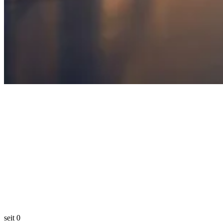
seit
0