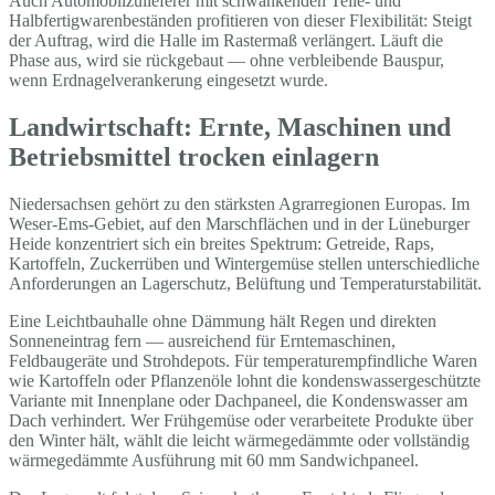
Auch Automobilzulieferer mit schwankenden Teile- und
Halbfertigwarenbeständen profitieren von dieser Flexibilität: Steigt
der Auftrag, wird die Halle im Rastermaß verlängert. Läuft die
Phase aus, wird sie rückgebaut — ohne verbleibende Bauspur,
wenn Erdnagelverankerung eingesetzt wurde.
Landwirtschaft: Ernte, Maschinen und
Betriebsmittel trocken einlagern
Niedersachsen gehört zu den stärksten Agrarregionen Europas. Im
Weser-Ems-Gebiet, auf den Marschflächen und in der Lüneburger
Heide konzentriert sich ein breites Spektrum: Getreide, Raps,
Kartoffeln, Zuckerrüben und Wintergemüse stellen unterschiedliche
Anforderungen an Lagerschutz, Belüftung und Temperaturstabilität.
Eine Leichtbauhalle ohne Dämmung hält Regen und direkten
Sonneneintrag fern — ausreichend für Erntemaschinen,
Feldbaugeräte und Strohdepots. Für temperaturempfindliche Waren
wie Kartoffeln oder Pflanzenöle lohnt die kondenswassergeschützte
Variante mit Innenplane oder Dachpaneel, die Kondenswasser am
Dach verhindert. Wer Frühgemüse oder verarbeitete Produkte über
den Winter hält, wählt die leicht wärmegedämmte oder vollständig
wärmegedämmte Ausführung mit 60 mm Sandwichpaneel.