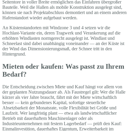
Seitentore in voller Breite ermöglichen das Einfahren übergroßer
Bauteile. Weil die Hallen als mobile Konstruktion ausgelegt sind,
können sie nach Projektabschluss demontiert und an einem anderen
Hafenstandort wieder aufgebaut werden.
An Küstenstandorten mit Windzone 3 und 4 setzen wir die
Hochlast-Variante ein, deren Tragwerk und Verankerung auf die
erhöhten Windlasten normgerecht ausgelegt ist. Windlast und
Schneelast sind dabei unabhängig voneinander — an der Küste ist
der Wind das Dimensionierungsmaß, der Schnee tritt in den
Hintergrund.
Mieten oder kaufen: Was passt zu Ihrem
Bedarf?
Die Entscheidung zwischen Miete und Kauf hängt vor allem von
der geplanten Nutzungsdauer ab. Als Faustregel gilt: Wer die Halle
kürzer als vier Jahre braucht, fährt mit der Miete wirtschaftlich
besser — kein gebundenes Kapital, sofortige steuerliche
Absetzbarkeit der Monatsrate, volle Flexibilität bei Größe und
Laufzeit. Wer langfristig plant — etwa als landwirtschaftlicher
Betrieb mit dauerhaftem Maschinenlager oder als
Industrieunternehmen mit festem Lagerbedarf — prüft den Kauf:
Einmalinvestition, dauerhaftes Eigentum, Erweiterbarkeit im