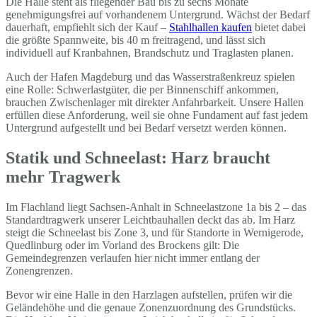
Die Halle steht als fliegender Bau bis zu sechs Monate
genehmigungsfrei auf vorhandenem Untergrund. Wächst der Bedarf
dauerhaft, empfiehlt sich der Kauf –
Stahlhallen kaufen
bietet dabei
die größte Spannweite, bis 40 m freitragend, und lässt sich
individuell auf Kranbahnen, Brandschutz und Traglasten planen.
Auch der Hafen Magdeburg und das Wasserstraßenkreuz spielen
eine Rolle: Schwerlastgüter, die per Binnenschiff ankommen,
brauchen Zwischenlager mit direkter Anfahrbarkeit. Unsere Hallen
erfüllen diese Anforderung, weil sie ohne Fundament auf fast jedem
Untergrund aufgestellt und bei Bedarf versetzt werden können.
Statik und Schneelast: Harz braucht
mehr Tragwerk
Im Flachland liegt Sachsen-Anhalt in Schneelastzone 1a bis 2 – das
Standardtragwerk unserer Leichtbauhallen deckt das ab. Im Harz
steigt die Schneelast bis Zone 3, und für Standorte in Wernigerode,
Quedlinburg oder im Vorland des Brockens gilt: Die
Gemeindegrenzen verlaufen hier nicht immer entlang der
Zonengrenzen.
Bevor wir eine Halle in den Harzlagen aufstellen, prüfen wir die
Geländehöhe und die genaue Zonenzuordnung des Grundstücks.