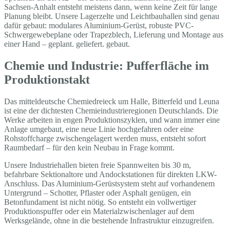
Sachsen-Anhalt entsteht meistens dann, wenn keine Zeit für lange
Planung bleibt. Unsere Lagerzelte und Leichtbauhallen sind genau
dafür gebaut: modulares Aluminium-Gerüst, robuste PVC-
Schwergewebeplane oder Trapezblech, Lieferung und Montage aus
einer Hand – geplant. geliefert. gebaut.
Chemie und Industrie: Pufferfläche im
Produktionstakt
Das mitteldeutsche Chemiedreieck um Halle, Bitterfeld und Leuna
ist eine der dichtesten Chemieindustrieregionen Deutschlands. Die
Werke arbeiten in engen Produktionszyklen, und wann immer eine
Anlage umgebaut, eine neue Linie hochgefahren oder eine
Rohstoffcharge zwischengelagert werden muss, entsteht sofort
Raumbedarf – für den kein Neubau in Frage kommt.
Unsere Industriehallen bieten freie Spannweiten bis 30 m,
befahrbare Sektionaltore und Andockstationen für direkten LKW-
Anschluss. Das Aluminium-Gerüstsystem steht auf vorhandenem
Untergrund – Schotter, Pflaster oder Asphalt genügen, ein
Betonfundament ist nicht nötig. So entsteht ein vollwertiger
Produktionspuffer oder ein Materialzwischenlager auf dem
Werksgelände, ohne in die bestehende Infrastruktur einzugreifen.