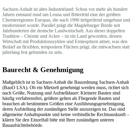
Sachsen-Anhalt ist altes Industrieland: Schon vor mehr als hundert
Jahren entstand rund um Leuna und Bitterfeld eine der größten
Chemieregionen Europas, die nach 1990 tiefgreifend umgebaut und
modernisiert wurde. Parallel prägt die Magdeburger Börde seit
Jahrhunderten die deutsche Landwirtschaft. Aus dieser doppelten
Tradition – Chemie und Acker – ist ein Land geworden, dessen
Wirtschaft mit Produktionszyklen und Erntespitzen atmet, was den
Bedarf an flexiblen, temporären Flächen prägt, die mitwachsen statt
jahrelang fest gebunden zu sein.
Baurecht & Genehmigung
Maßgeblich ist in Sachsen-Anhalt die Bauordnung Sachsen-Anhalt
(BauO LSA). Ob ein Mietzelt genehmigt werden muss, richtet sich
nach Größe, Nutzung und Aufstelldauer: Kleinere Bauten sind
häufig verfahrensfrei, größere gelten als Fliegende Bauten und
brauchen ab bestimmten Größen eine Ausführungsgenehmigung,
deren Aufstellung der zuständigen Stelle anzuzeigen ist. Das sind
allgemeine Anhaltspunkte und keine verbindliche Rechtsauskunft –
klären Sie den Einzelfall bitte mit Ihrer zuständigen unteren
Bauaufsichtsbehörde.