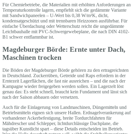
Für Chemiebetriebe, die Materialien mit erhöhten Anforderungen an
Temperaturkontrolle lagern, empfiehlt sich die gedämmte Variante
mit Sandwichpaneelen – U-Wert bis 0,38 W/m²K, dicht,
kondensatgeschützt und mit trennbaren Heizzonen ausführbar. Für
einfache Überdachung oder Wetterschutz reicht die ungedämmte
Leichtbauhalle mit PVC-Schwergewebeplane, die nach DIN 4102-
B1 schwer entflammbar ist.
Magdeburger Börde: Ernte unter Dach,
Maschinen trocken
Die Böden der Magdeburger Börde gehören zu den ertragreichsten
in Deutschland. Zuckerrüben, Getreide und Raps erfordern in der
Erntezeit Lagerflächen, die fast nie ausreichen – und die nach der
Kampagne wieder freigegeben werden sollen. Ein Lagerzelt löst
genau das: Es steht schnell, braucht kein Fundament und lässt sich
nach der Saison abbauen oder versetzen.
Auch für die Einlagerung von Landmaschinen, Düngemitteln und
Betriebsmitteln eignen sich unsere Hallen. Erdnagelverankerung auf
vorhandener Ackerbefestigung, breite Tordurchfahrten für
Mähdrescher und Schlepper, lichtdurchlässige Dachplane, die
tagsüber Kunstlicht spart – diese Details entscheiden im Betrieb.