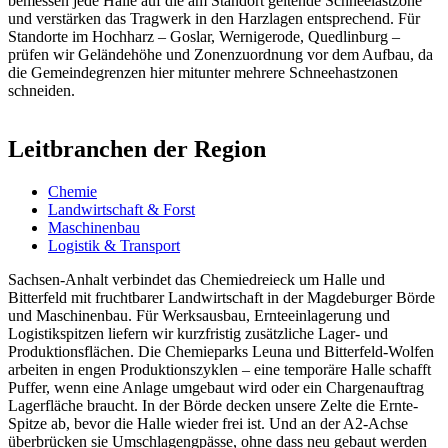
bemessen jede Halle auf die am Standort geltende Schneelastzone
und verstärken das Tragwerk in den Harzlagen entsprechend. Für
Standorte im Hochharz – Goslar, Wernigerode, Quedlinburg –
prüfen wir Geländehöhe und Zonenzuordnung vor dem Aufbau, da
die Gemeindegrenzen hier mitunter mehrere Schneehastzonen
schneiden.
Leitbranchen der Region
Chemie
Landwirtschaft & Forst
Maschinenbau
Logistik & Transport
Sachsen-Anhalt verbindet das Chemiedreieck um Halle und
Bitterfeld mit fruchtbarer Landwirtschaft in der Magdeburger Börde
und Maschinenbau. Für Werksausbau, Ernteeinlagerung und
Logistikspitzen liefern wir kurzfristig zusätzliche Lager- und
Produktionsflächen. Die Chemieparks Leuna und Bitterfeld-Wolfen
arbeiten in engen Produktionszyklen – eine temporäre Halle schafft
Puffer, wenn eine Anlage umgebaut wird oder ein Chargenauftrag
Lagerfläche braucht. In der Börde decken unsere Zelte die Ernte-
Spitze ab, bevor die Halle wieder frei ist. Und an der A2-Achse
überbrücken sie Umschlagengpässe, ohne dass neu gebaut werden