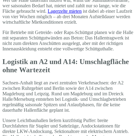
Wer die Halle dauerhaft nutzen will, wählt die Stahlhallenvariante;
wer saisonalen Bedarf hat, mietet und zahlt nur so lange, wie die
Fläche gebraucht wird.
Lagerzelte mieten
ist dabei ab einer Laufzeit
von vier Wochen möglich – ab drei Monaten Aufstelldauer werden
wirtschaftliche Mietkonditionen erzielt.
Für Betriebe mit Getreide- oder Raps-Schüttgut planen wir die Halle
mit separaten Schüttgutwänden aus Beton: Das Hallentragwerk ist
nicht zum direkten Anschütten ausgelegt, aber mit der richtigen
Innenauskleidung entsteht eine vollwertige Schüttguthalle.
Logistik an A2 und A14: Umschlagfläche
ohne Wartezeit
Sachsen-Anhalt liegt an zwei zentralen Verkehrsachsen: der A2
zwischen Ruhrgebiet und Berlin sowie der A14 zwischen
Magdeburg und Leipzig. Rund um Magdeburg und im Dreieck
Halle/Merseburg entstehen bei Logistik- und Umschlagbetrieben
regelmäßig saisonale Spitzen und Anlaufphasen, für die keine
dauerhafte Hallenfläche geplant ist.
Unsere Leichtbauhallen liefern kurzfristig Puffer: breite
Durchfahrten für Stapler und Sattelzüge, Andockstationen für
direkte LKW-Andockung, Sektionaltore mit elektrischem Antrieb.