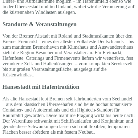
Liefer- und Aufbautermine möglich – im Hafenumfeld ebenso wie
in der Überseestadt und im Umland, wobei wir die Verankerung auf
die küstennahen Windlasten auslegen.
Standorte & Veranstaltungen
Von der Bremer Altstadt mit Roland und Stadtmusikanten über den
Bremer Freimarkt – eines der ältesten Volksfeste Deutschlands – bis
zum maritimen Bremerhaven mit Klimahaus und Auswandererhaus
zieht die Region Besucher und Veranstalter an. Für Freimarkt,
Hafenfeste, Caterings und Firmenevents liefern wir wetterfeste, fest
verankerte Zelt- und Hallenlösungen – vom kompakten Servicezelt
bis zur großen Veranstaltungsfläche, ausgelegt auf die
Küstenwindlast.
Hansestadt mit Hafentradition
Als alte Hansestadt lebt Bremen seit Jahrhunderten vom Seehandel
– aus dem klassischen Überseehafen sind heute hochautomatisierte
Container- und Autoterminals und ein Hightech-Standort für
Raumfahrt geworden. Diese maritime Prägung wirkt bis heute nach:
Der Warenfluss schwankt mit Schiffsanläufen und Konjunktur, und
gerade diese Schwankungen lassen sich mit flexiblen, temporären
Flächen besser abfedern als mit festem Neubau.