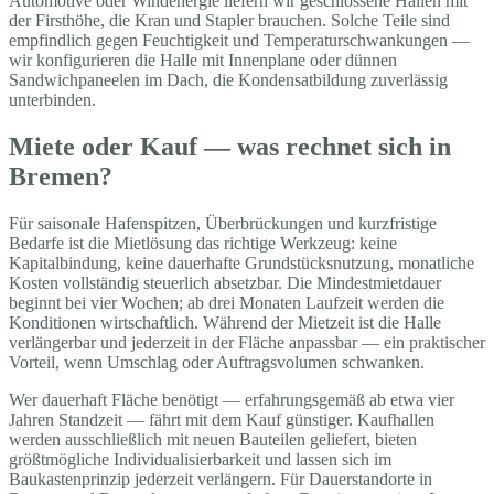
Automotive oder Windenergie liefern wir geschlossene Hallen mit
der Firsthöhe, die Kran und Stapler brauchen. Solche Teile sind
empfindlich gegen Feuchtigkeit und Temperaturschwankungen —
wir konfigurieren die Halle mit Innenplane oder dünnen
Sandwichpaneelen im Dach, die Kondensatbildung zuverlässig
unterbinden.
Miete oder Kauf — was rechnet sich in
Bremen?
Für saisonale Hafenspitzen, Überbrückungen und kurzfristige
Bedarfe ist die Mietlösung das richtige Werkzeug: keine
Kapitalbindung, keine dauerhafte Grundstücksnutzung, monatliche
Kosten vollständig steuerlich absetzbar. Die Mindestmietdauer
beginnt bei vier Wochen; ab drei Monaten Laufzeit werden die
Konditionen wirtschaftlich. Während der Mietzeit ist die Halle
verlängerbar und jederzeit in der Fläche anpassbar — ein praktischer
Vorteil, wenn Umschlag oder Auftragsvolumen schwanken.
Wer dauerhaft Fläche benötigt — erfahrungsgemäß ab etwa vier
Jahren Standzeit — fährt mit dem Kauf günstiger. Kaufhallen
werden ausschließlich mit neuen Bauteilen geliefert, bieten
größtmögliche Individualisierbarkeit und lassen sich im
Baukastenprinzip jederzeit verlängern. Für Dauerstandorte in