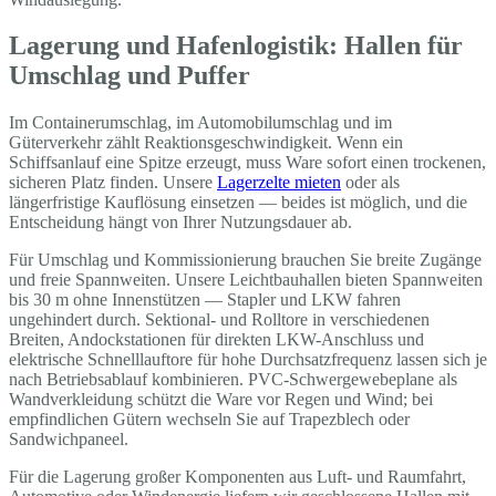
Lagerung und Hafenlogistik: Hallen für
Umschlag und Puffer
Im Containerumschlag, im Automobilumschlag und im
Güterverkehr zählt Reaktionsgeschwindigkeit. Wenn ein
Schiffsanlauf eine Spitze erzeugt, muss Ware sofort einen trockenen,
sicheren Platz finden. Unsere
Lagerzelte mieten
oder als
längerfristige Kauflösung einsetzen — beides ist möglich, und die
Entscheidung hängt von Ihrer Nutzungsdauer ab.
Für Umschlag und Kommissionierung brauchen Sie breite Zugänge
und freie Spannweiten. Unsere Leichtbauhallen bieten Spannweiten
bis 30 m ohne Innenstützen — Stapler und LKW fahren
ungehindert durch. Sektional- und Rolltore in verschiedenen
Breiten, Andockstationen für direkten LKW-Anschluss und
elektrische Schnelllauftore für hohe Durchsatzfrequenz lassen sich je
nach Betriebsablauf kombinieren. PVC-Schwergewebeplane als
Wandverkleidung schützt die Ware vor Regen und Wind; bei
empfindlichen Gütern wechseln Sie auf Trapezblech oder
Sandwichpaneel.
Für die Lagerung großer Komponenten aus Luft- und Raumfahrt,