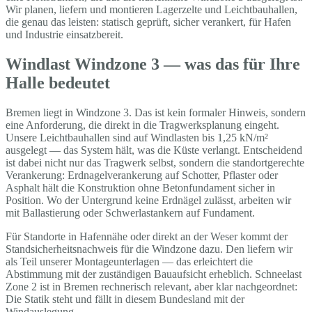
Wir planen, liefern und montieren Lagerzelte und Leichtbauhallen,
die genau das leisten: statisch geprüft, sicher verankert, für Hafen
und Industrie einsatzbereit.
Windlast Windzone 3 — was das für Ihre
Halle bedeutet
Bremen liegt in Windzone 3. Das ist kein formaler Hinweis, sondern
eine Anforderung, die direkt in die Tragwerksplanung eingeht.
Unsere Leichtbauhallen sind auf Windlasten bis 1,25 kN/m²
ausgelegt — das System hält, was die Küste verlangt. Entscheidend
ist dabei nicht nur das Tragwerk selbst, sondern die standortgerechte
Verankerung: Erdnagelverankerung auf Schotter, Pflaster oder
Asphalt hält die Konstruktion ohne Betonfundament sicher in
Position. Wo der Untergrund keine Erdnägel zulässt, arbeiten wir
mit Ballastierung oder Schwerlastankern auf Fundament.
Für Standorte in Hafennähe oder direkt an der Weser kommt der
Standsicherheitsnachweis für die Windzone dazu. Den liefern wir
als Teil unserer Montageunterlagen — das erleichtert die
Abstimmung mit der zuständigen Bauaufsicht erheblich. Schneelast
Zone 2 ist in Bremen rechnerisch relevant, aber klar nachgeordnet:
Die Statik steht und fällt in diesem Bundesland mit der
Windauslegung.