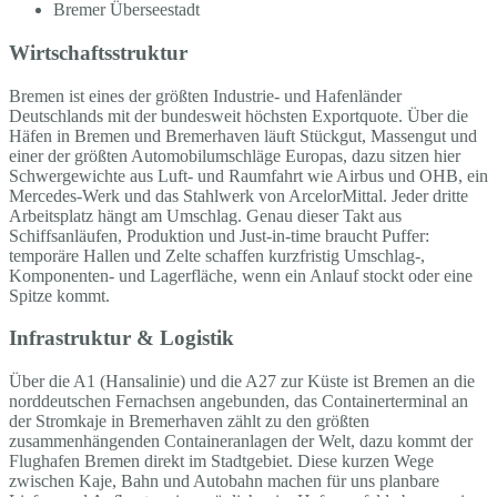
Bremer Überseestadt
Wirtschaftsstruktur
Bremen ist eines der größten Industrie- und Hafenländer
Deutschlands mit der bundesweit höchsten Exportquote. Über die
Häfen in Bremen und Bremerhaven läuft Stückgut, Massengut und
einer der größten Automobilumschläge Europas, dazu sitzen hier
Schwergewichte aus Luft- und Raumfahrt wie Airbus und OHB, ein
Mercedes-Werk und das Stahlwerk von ArcelorMittal. Jeder dritte
Arbeitsplatz hängt am Umschlag. Genau dieser Takt aus
Schiffsanläufen, Produktion und Just-in-time braucht Puffer:
temporäre Hallen und Zelte schaffen kurzfristig Umschlag-,
Komponenten- und Lagerfläche, wenn ein Anlauf stockt oder eine
Spitze kommt.
Infrastruktur & Logistik
Über die A1 (Hansalinie) und die A27 zur Küste ist Bremen an die
norddeutschen Fernachsen angebunden, das Containerterminal an
der Stromkaje in Bremerhaven zählt zu den größten
zusammenhängenden Containeranlagen der Welt, dazu kommt der
Flughafen Bremen direkt im Stadtgebiet. Diese kurzen Wege
zwischen Kaje, Bahn und Autobahn machen für uns planbare