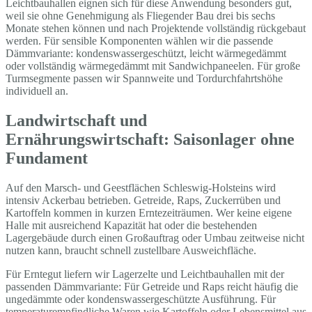
Leichtbauhallen eignen sich für diese Anwendung besonders gut,
weil sie ohne Genehmigung als Fliegender Bau drei bis sechs
Monate stehen können und nach Projektende vollständig rückgebaut
werden. Für sensible Komponenten wählen wir die passende
Dämmvariante: kondenswassergeschützt, leicht wärmegedämmt
oder vollständig wärmegedämmt mit Sandwichpaneelen. Für große
Turmsegmente passen wir Spannweite und Tordurchfahrtshöhe
individuell an.
Landwirtschaft und
Ernährungswirtschaft: Saisonlager ohne
Fundament
Auf den Marsch- und Geestflächen Schleswig-Holsteins wird
intensiv Ackerbau betrieben. Getreide, Raps, Zuckerrüben und
Kartoffeln kommen in kurzen Erntezeiträumen. Wer keine eigene
Halle mit ausreichend Kapazität hat oder die bestehenden
Lagergebäude durch einen Großauftrag oder Umbau zeitweise nicht
nutzen kann, braucht schnell zustellbare Ausweichfläche.
Für Erntegut liefern wir Lagerzelte und Leichtbauhallen mit der
passenden Dämmvariante: Für Getreide und Raps reicht häufig die
ungedämmte oder kondenswassergeschützte Ausführung. Für
temperaturempfindliche Waren wie Kartoffeln oder Lebensmittel aus