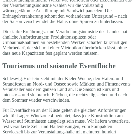
der Verarbeitungsindustrie wählen wir die vollständig
wärmegedämmte Ausführung mit Sandwichpaneelen. Die
Erdnagelverankerung schont den vorhandenen Untergrund – nach
der Saison verschwindet die Halle, ohne Spuren zu hinterlassen.
Die starke Ernährungs- und Verarbeitungsindustrie des Landes hat
ähnliche Anforderungen: Produktionsspitzen oder
Umbaumaßnahmen an bestehenden Werken schaffen kurzfristigen
Mehrbedarf, der sich mit einer Mietoption überbrücken lässt, ohne
dass neue Kapazitäten fest geplant werden müssen.
Tourismus und saisonale Eventfläche
Schleswig-Holstein zieht mit der Kieler Woche, den Hafen- und
Strandfesten an Nord- und Ostsee sowie Märkten und Firmenevents
Veranstalter aus dem ganzen Land an. Die Saison ist kurz und
intensiv – und sie braucht Flächen, die rechtzeitig stehen und nach
dem Sommer wieder verschwinden.
Für Eventflächen an der Küste gelten die gleichen Anforderungen
wie für Lager: Windzone 4 bedeutet, dass jede Konstruktion am
Wasser auf Sturmlasten ausgelegt sein muss. Wir liefern wetterfeste,
fest verankerte Zelt- und Hallenlösungen, vom kompakten
Servicezelt bis zur Veranstaltungshalle mit mehreren hundert