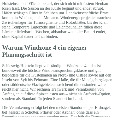
Holsteins einen Flächenbedarf, der sich nicht mit festem Neubau
lösen lässt. Die Saison an der Küste beginnt und endet abrupt.
Häfen schlagen Güter in Schüben um. Landwirtschaftliche Ernte
kommt in Wochen, nicht Monaten. Windenergieprojekte brauchen
Zwischenlager für Turmsegmente und Rotorblätter, bis der Kran
steht. Temporäre Lagerzelte und Leichtbauhallen füllen diese
Lücken: lieferbar in Wochen, abbaubar wenn der Bedarf endet,
ohne Kapital dauerhaft zu binden.
Warum Windzone 4 ein eigener
Planungsschritt ist
Schleswig-Holstein liegt vollständig in Windzone 4 – das ist
bundesweit die höchste Windbeanspruchungsklasse und gilt
besonders für die Küstenlagen an Nord- und Ostsee sowie auf den
Inseln von Sylt bis Fehmarn. Eine Halle, die für Mittelgebirgslagen
oder süddeutsche Flachgebiete ausreichend dimensioniert wäre,
reicht hier nicht. Wir rechnen Tragwerk und Verankerung von
Anfang an auf diese Spitzenlasten aus – nicht als Aufpreis-Option,
sondern als Standard für jeden Standort im Land.
Die Verankerung erfolgt bei den meisten Standorten per Erdnagel:
tief gesetzt in Schotter, Pflaster oder Asphalt, ohne dass ein
Betonfundament gegossen werden muss. Das hält die Demontage