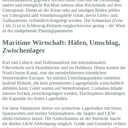
sauber und ermöglicht Rückbau nahezu ohne Rückstände auf dem
Untergrund. Direkt an der Küste oder auf sandigen Böden prüfen
wir Untergrund und Verankerungstiefe vorab, bevor Liefer- und
Aufbautermin verbindlich festgelegt werden. Die Schneelast (Zone
1 bis 2) ist in Schleswig-Holstein vergleichsweise gering – der Wind
ist der maßgebende Planungsparameter.
Maritime Wirtschaft: Häfen, Umschlag,
Zwischenlager
Kiel und Lübeck sind Hafenstandorte mit internationalem
Fährverkehr nach Skandinavien und ins Baltikum. Hinzu kommt der
Nord-Ostsee-Kanal, eine der meistbefahrenen künstlichen
Wasserstraßen Europas. An solchen Umschlagspunkten entstehen
laufend Bedarfe, die kein permanentes Lagergebäude wirtschaftlich
abbilden kann: Güter warten auf Weitertransport, Container-Inhalte
müssen trocken zwischengelagert werden, Frachtspitzen übersteigen
die Kapazität der festen Lagerhallen.
Für diese Situationen liefern wir wetterfeste Lagerhallen mit freien
Spannweiten und breiten Sektionaltoren, die Stapler und LKW
direkt einfahren lassen. Die Andockstation an der Stirnseite macht
die direkte LKW-Abfertigung möglich. Größe und Grundriss richten