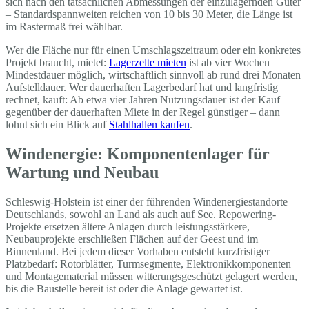
sich nach den tatsächlichen Abmessungen der einzulagernden Güter
– Standardspannweiten reichen von 10 bis 30 Meter, die Länge ist
im Rastermaß frei wählbar.
Wer die Fläche nur für einen Umschlagszeitraum oder ein konkretes
Projekt braucht, mietet:
Lagerzelte mieten
ist ab vier Wochen
Mindestdauer möglich, wirtschaftlich sinnvoll ab rund drei Monaten
Aufstelldauer. Wer dauerhaften Lagerbedarf hat und langfristig
rechnet, kauft: Ab etwa vier Jahren Nutzungsdauer ist der Kauf
gegenüber der dauerhaften Miete in der Regel günstiger – dann
lohnt sich ein Blick auf
Stahlhallen kaufen
.
Windenergie: Komponentenlager für
Wartung und Neubau
Schleswig-Holstein ist einer der führenden Windenergiestandorte
Deutschlands, sowohl an Land als auch auf See. Repowering-
Projekte ersetzen ältere Anlagen durch leistungsstärkere,
Neubauprojekte erschließen Flächen auf der Geest und im
Binnenland. Bei jedem dieser Vorhaben entsteht kurzfristiger
Platzbedarf: Rotorblätter, Turmsegmente, Elektronikkomponenten
und Montagematerial müssen witterungsgeschützt gelagert werden,
bis die Baustelle bereit ist oder die Anlage gewartet ist.