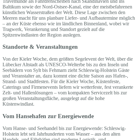
Travemünde als Fährdrehscheiben nach Skandinavien und ins
Baltikum sowie der Nord-Ostsee-Kanal, eine der meistbefahrenen
künstlichen Wasserstraßen der Welt. Diese Lage zwischen den
Meeren macht für uns planbare Liefer- und Aufbautermine möglich
– an der Küste ebenso wie im ländlichen Binnenland, wobei wir
Tragwerk, Verankerung und Standort gezielt auf die
Spitzenwindlasten der Region auslegen.
Standorte & Veranstaltungen
Von der Kieler Woche, dem größten Segelevent der Welt, über die
Lübecker Altstadt als UNESCO-Welterbe bis zu den Inseln und
Seebädern von Sylt bis Fehmarn zieht Schleswig-Holstein Gäste
und Veranstalter an, dazu kommt eine dichte Saison aus Hafen-,
Strand- und Stadtfesten. Für die Kieler Woche, Küstenfeste,
Caterings und Firmenevents liefern wir wetterfeste, fest verankerte
Zelt- und Hallenlösungen – vom kompakten Servicezelt bis zur
großen Veranstaltungsfläche, ausgelegt auf die hohe
Küstenwindlast.
Vom Hansehafen zur Energiewende
Vom Hanse- und Seehandel bis zur Energiewende: Schleswig-
Holstein lebt seit Jahrhunderten vom Wasser – aus den alten
Handels- und Fährhäfen sind moderne Logistik- und