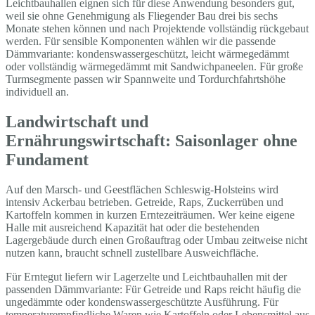
Leichtbauhallen eignen sich für diese Anwendung besonders gut,
weil sie ohne Genehmigung als Fliegender Bau drei bis sechs
Monate stehen können und nach Projektende vollständig rückgebaut
werden. Für sensible Komponenten wählen wir die passende
Dämmvariante: kondenswassergeschützt, leicht wärmegedämmt
oder vollständig wärmegedämmt mit Sandwichpaneelen. Für große
Turmsegmente passen wir Spannweite und Tordurchfahrtshöhe
individuell an.
Landwirtschaft und
Ernährungswirtschaft: Saisonlager ohne
Fundament
Auf den Marsch- und Geestflächen Schleswig-Holsteins wird
intensiv Ackerbau betrieben. Getreide, Raps, Zuckerrüben und
Kartoffeln kommen in kurzen Erntezeiträumen. Wer keine eigene
Halle mit ausreichend Kapazität hat oder die bestehenden
Lagergebäude durch einen Großauftrag oder Umbau zeitweise nicht
nutzen kann, braucht schnell zustellbare Ausweichfläche.
Für Erntegut liefern wir Lagerzelte und Leichtbauhallen mit der
passenden Dämmvariante: Für Getreide und Raps reicht häufig die
ungedämmte oder kondenswassergeschützte Ausführung. Für
temperaturempfindliche Waren wie Kartoffeln oder Lebensmittel aus