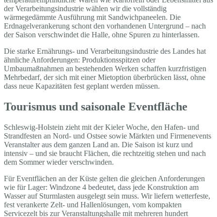
der Verarbeitungsindustrie wählen wir die vollständig
wärmegedämmte Ausführung mit Sandwichpaneelen. Die
Erdnagelverankerung schont den vorhandenen Untergrund – nach
der Saison verschwindet die Halle, ohne Spuren zu hinterlassen.
Die starke Ernährungs- und Verarbeitungsindustrie des Landes hat
ähnliche Anforderungen: Produktionsspitzen oder
Umbaumaßnahmen an bestehenden Werken schaffen kurzfristigen
Mehrbedarf, der sich mit einer Mietoption überbrücken lässt, ohne
dass neue Kapazitäten fest geplant werden müssen.
Tourismus und saisonale Eventfläche
Schleswig-Holstein zieht mit der Kieler Woche, den Hafen- und
Strandfesten an Nord- und Ostsee sowie Märkten und Firmenevents
Veranstalter aus dem ganzen Land an. Die Saison ist kurz und
intensiv – und sie braucht Flächen, die rechtzeitig stehen und nach
dem Sommer wieder verschwinden.
Für Eventflächen an der Küste gelten die gleichen Anforderungen
wie für Lager: Windzone 4 bedeutet, dass jede Konstruktion am
Wasser auf Sturmlasten ausgelegt sein muss. Wir liefern wetterfeste,
fest verankerte Zelt- und Hallenlösungen, vom kompakten
Servicezelt bis zur Veranstaltungshalle mit mehreren hundert