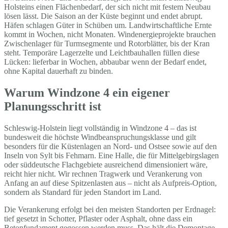
Holsteins einen Flächenbedarf, der sich nicht mit festem Neubau
lösen lässt. Die Saison an der Küste beginnt und endet abrupt.
Häfen schlagen Güter in Schüben um. Landwirtschaftliche Ernte
kommt in Wochen, nicht Monaten. Windenergieprojekte brauchen
Zwischenlager für Turmsegmente und Rotorblätter, bis der Kran
steht. Temporäre Lagerzelte und Leichtbauhallen füllen diese
Lücken: lieferbar in Wochen, abbaubar wenn der Bedarf endet,
ohne Kapital dauerhaft zu binden.
Warum Windzone 4 ein eigener
Planungsschritt ist
Schleswig-Holstein liegt vollständig in Windzone 4 – das ist
bundesweit die höchste Windbeanspruchungsklasse und gilt
besonders für die Küstenlagen an Nord- und Ostsee sowie auf den
Inseln von Sylt bis Fehmarn. Eine Halle, die für Mittelgebirgslagen
oder süddeutsche Flachgebiete ausreichend dimensioniert wäre,
reicht hier nicht. Wir rechnen Tragwerk und Verankerung von
Anfang an auf diese Spitzenlasten aus – nicht als Aufpreis-Option,
sondern als Standard für jeden Standort im Land.
Die Verankerung erfolgt bei den meisten Standorten per Erdnagel:
tief gesetzt in Schotter, Pflaster oder Asphalt, ohne dass ein
Betonfundament gegossen werden muss. Das hält die Demontage