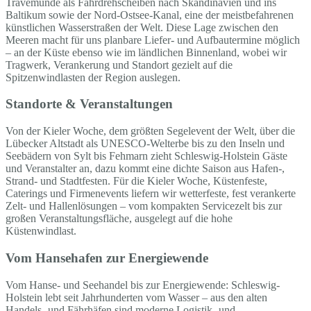
Travemünde als Fährdrehscheiben nach Skandinavien und ins
Baltikum sowie der Nord-Ostsee-Kanal, eine der meistbefahrenen
künstlichen Wasserstraßen der Welt. Diese Lage zwischen den
Meeren macht für uns planbare Liefer- und Aufbautermine möglich
– an der Küste ebenso wie im ländlichen Binnenland, wobei wir
Tragwerk, Verankerung und Standort gezielt auf die
Spitzenwindlasten der Region auslegen.
Standorte & Veranstaltungen
Von der Kieler Woche, dem größten Segelevent der Welt, über die
Lübecker Altstadt als UNESCO-Welterbe bis zu den Inseln und
Seebädern von Sylt bis Fehmarn zieht Schleswig-Holstein Gäste
und Veranstalter an, dazu kommt eine dichte Saison aus Hafen-,
Strand- und Stadtfesten. Für die Kieler Woche, Küstenfeste,
Caterings und Firmenevents liefern wir wetterfeste, fest verankerte
Zelt- und Hallenlösungen – vom kompakten Servicezelt bis zur
großen Veranstaltungsfläche, ausgelegt auf die hohe
Küstenwindlast.
Vom Hansehafen zur Energiewende
Vom Hanse- und Seehandel bis zur Energiewende: Schleswig-
Holstein lebt seit Jahrhunderten vom Wasser – aus den alten
Handels- und Fährhäfen sind moderne Logistik- und