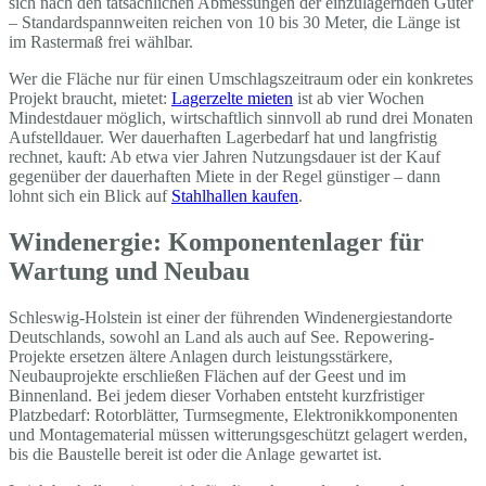
sich nach den tatsächlichen Abmessungen der einzulagernden Güter
– Standardspannweiten reichen von 10 bis 30 Meter, die Länge ist
im Rastermaß frei wählbar.
Wer die Fläche nur für einen Umschlagszeitraum oder ein konkretes
Projekt braucht, mietet:
Lagerzelte mieten
ist ab vier Wochen
Mindestdauer möglich, wirtschaftlich sinnvoll ab rund drei Monaten
Aufstelldauer. Wer dauerhaften Lagerbedarf hat und langfristig
rechnet, kauft: Ab etwa vier Jahren Nutzungsdauer ist der Kauf
gegenüber der dauerhaften Miete in der Regel günstiger – dann
lohnt sich ein Blick auf
Stahlhallen kaufen
.
Windenergie: Komponentenlager für
Wartung und Neubau
Schleswig-Holstein ist einer der führenden Windenergiestandorte
Deutschlands, sowohl an Land als auch auf See. Repowering-
Projekte ersetzen ältere Anlagen durch leistungsstärkere,
Neubauprojekte erschließen Flächen auf der Geest und im
Binnenland. Bei jedem dieser Vorhaben entsteht kurzfristiger
Platzbedarf: Rotorblätter, Turmsegmente, Elektronikkomponenten
und Montagematerial müssen witterungsgeschützt gelagert werden,
bis die Baustelle bereit ist oder die Anlage gewartet ist.