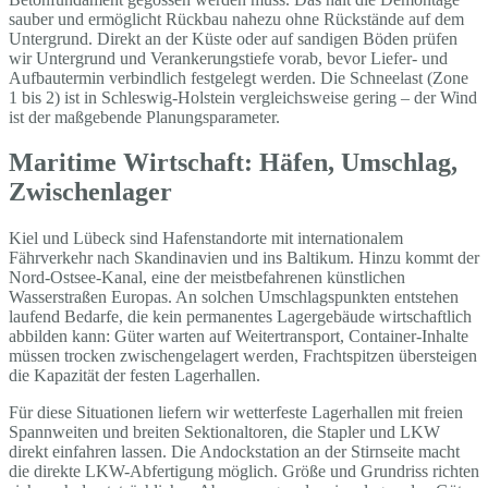
sauber und ermöglicht Rückbau nahezu ohne Rückstände auf dem
Untergrund. Direkt an der Küste oder auf sandigen Böden prüfen
wir Untergrund und Verankerungstiefe vorab, bevor Liefer- und
Aufbautermin verbindlich festgelegt werden. Die Schneelast (Zone
1 bis 2) ist in Schleswig-Holstein vergleichsweise gering – der Wind
ist der maßgebende Planungsparameter.
Maritime Wirtschaft: Häfen, Umschlag,
Zwischenlager
Kiel und Lübeck sind Hafenstandorte mit internationalem
Fährverkehr nach Skandinavien und ins Baltikum. Hinzu kommt der
Nord-Ostsee-Kanal, eine der meistbefahrenen künstlichen
Wasserstraßen Europas. An solchen Umschlagspunkten entstehen
laufend Bedarfe, die kein permanentes Lagergebäude wirtschaftlich
abbilden kann: Güter warten auf Weitertransport, Container-Inhalte
müssen trocken zwischengelagert werden, Frachtspitzen übersteigen
die Kapazität der festen Lagerhallen.
Für diese Situationen liefern wir wetterfeste Lagerhallen mit freien
Spannweiten und breiten Sektionaltoren, die Stapler und LKW
direkt einfahren lassen. Die Andockstation an der Stirnseite macht
die direkte LKW-Abfertigung möglich. Größe und Grundriss richten