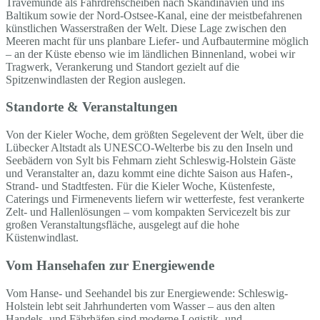
Travemünde als Fährdrehscheiben nach Skandinavien und ins
Baltikum sowie der Nord-Ostsee-Kanal, eine der meistbefahrenen
künstlichen Wasserstraßen der Welt. Diese Lage zwischen den
Meeren macht für uns planbare Liefer- und Aufbautermine möglich
– an der Küste ebenso wie im ländlichen Binnenland, wobei wir
Tragwerk, Verankerung und Standort gezielt auf die
Spitzenwindlasten der Region auslegen.
Standorte & Veranstaltungen
Von der Kieler Woche, dem größten Segelevent der Welt, über die
Lübecker Altstadt als UNESCO-Welterbe bis zu den Inseln und
Seebädern von Sylt bis Fehmarn zieht Schleswig-Holstein Gäste
und Veranstalter an, dazu kommt eine dichte Saison aus Hafen-,
Strand- und Stadtfesten. Für die Kieler Woche, Küstenfeste,
Caterings und Firmenevents liefern wir wetterfeste, fest verankerte
Zelt- und Hallenlösungen – vom kompakten Servicezelt bis zur
großen Veranstaltungsfläche, ausgelegt auf die hohe
Küstenwindlast.
Vom Hansehafen zur Energiewende
Vom Hanse- und Seehandel bis zur Energiewende: Schleswig-
Holstein lebt seit Jahrhunderten vom Wasser – aus den alten
Handels- und Fährhäfen sind moderne Logistik- und