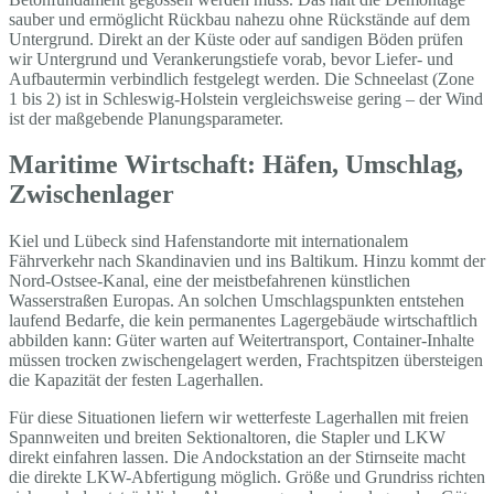
sauber und ermöglicht Rückbau nahezu ohne Rückstände auf dem
Untergrund. Direkt an der Küste oder auf sandigen Böden prüfen
wir Untergrund und Verankerungstiefe vorab, bevor Liefer- und
Aufbautermin verbindlich festgelegt werden. Die Schneelast (Zone
1 bis 2) ist in Schleswig-Holstein vergleichsweise gering – der Wind
ist der maßgebende Planungsparameter.
Maritime Wirtschaft: Häfen, Umschlag,
Zwischenlager
Kiel und Lübeck sind Hafenstandorte mit internationalem
Fährverkehr nach Skandinavien und ins Baltikum. Hinzu kommt der
Nord-Ostsee-Kanal, eine der meistbefahrenen künstlichen
Wasserstraßen Europas. An solchen Umschlagspunkten entstehen
laufend Bedarfe, die kein permanentes Lagergebäude wirtschaftlich
abbilden kann: Güter warten auf Weitertransport, Container-Inhalte
müssen trocken zwischengelagert werden, Frachtspitzen übersteigen
die Kapazität der festen Lagerhallen.
Für diese Situationen liefern wir wetterfeste Lagerhallen mit freien
Spannweiten und breiten Sektionaltoren, die Stapler und LKW
direkt einfahren lassen. Die Andockstation an der Stirnseite macht
die direkte LKW-Abfertigung möglich. Größe und Grundriss richten