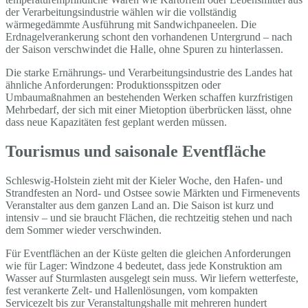
der Verarbeitungsindustrie wählen wir die vollständig
wärmegedämmte Ausführung mit Sandwichpaneelen. Die
Erdnagelverankerung schont den vorhandenen Untergrund – nach
der Saison verschwindet die Halle, ohne Spuren zu hinterlassen.
Die starke Ernährungs- und Verarbeitungsindustrie des Landes hat
ähnliche Anforderungen: Produktionsspitzen oder
Umbaumaßnahmen an bestehenden Werken schaffen kurzfristigen
Mehrbedarf, der sich mit einer Mietoption überbrücken lässt, ohne
dass neue Kapazitäten fest geplant werden müssen.
Tourismus und saisonale Eventfläche
Schleswig-Holstein zieht mit der Kieler Woche, den Hafen- und
Strandfesten an Nord- und Ostsee sowie Märkten und Firmenevents
Veranstalter aus dem ganzen Land an. Die Saison ist kurz und
intensiv – und sie braucht Flächen, die rechtzeitig stehen und nach
dem Sommer wieder verschwinden.
Für Eventflächen an der Küste gelten die gleichen Anforderungen
wie für Lager: Windzone 4 bedeutet, dass jede Konstruktion am
Wasser auf Sturmlasten ausgelegt sein muss. Wir liefern wetterfeste,
fest verankerte Zelt- und Hallenlösungen, vom kompakten
Servicezelt bis zur Veranstaltungshalle mit mehreren hundert