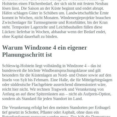
Holsteins einen Flächenbedarf, der sich nicht mit festem Neubau
lösen lässt. Die Saison an der Küste beginnt und endet abrupt.
Häfen schlagen Güter in Schüben um. Landwirtschaftliche Ernte
kommt in Wochen, nicht Monaten. Windenergieprojekte brauchen
Zwischenlager für Turmsegmente und Rotorblätter, bis der Kran
steht. Temporäre Lagerzelte und Leichtbauhallen füllen diese
Lücken: lieferbar in Wochen, abbaubar wenn der Bedarf endet,
ohne Kapital dauerhaft zu binden.
Warum Windzone 4 ein eigener
Planungsschritt ist
Schleswig-Holstein liegt vollständig in Windzone 4 – das ist
bundesweit die höchste Windbeanspruchungsklasse und gilt
besonders für die Küstenlagen an Nord- und Ostsee sowie auf den
Inseln von Sylt bis Fehmarn. Eine Halle, die für Mittelgebirgslagen
oder süddeutsche Flachgebiete ausreichend dimensioniert wäre,
reicht hier nicht. Wir rechnen Tragwerk und Verankerung von
Anfang an auf diese Spitzenlasten aus – nicht als Aufpreis-Option,
sondern als Standard für jeden Standort im Land.
Die Verankerung erfolgt bei den meisten Standorten per Erdnagel:
tief gesetzt in Schotter, Pflaster oder Asphalt, ohne dass ein
Betonfundament gegossen werden muss. Das hält die Demontage