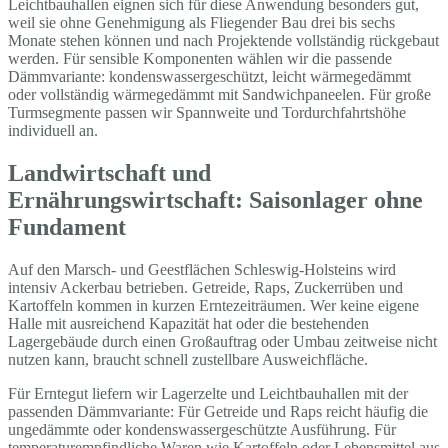
Leichtbauhallen eignen sich für diese Anwendung besonders gut,
weil sie ohne Genehmigung als Fliegender Bau drei bis sechs
Monate stehen können und nach Projektende vollständig rückgebaut
werden. Für sensible Komponenten wählen wir die passende
Dämmvariante: kondenswassergeschützt, leicht wärmegedämmt
oder vollständig wärmegedämmt mit Sandwichpaneelen. Für große
Turmsegmente passen wir Spannweite und Tordurchfahrtshöhe
individuell an.
Landwirtschaft und
Ernährungswirtschaft: Saisonlager ohne
Fundament
Auf den Marsch- und Geestflächen Schleswig-Holsteins wird
intensiv Ackerbau betrieben. Getreide, Raps, Zuckerrüben und
Kartoffeln kommen in kurzen Erntezeiträumen. Wer keine eigene
Halle mit ausreichend Kapazität hat oder die bestehenden
Lagergebäude durch einen Großauftrag oder Umbau zeitweise nicht
nutzen kann, braucht schnell zustellbare Ausweichfläche.
Für Erntegut liefern wir Lagerzelte und Leichtbauhallen mit der
passenden Dämmvariante: Für Getreide und Raps reicht häufig die
ungedämmte oder kondenswassergeschützte Ausführung. Für
temperaturempfindliche Waren wie Kartoffeln oder Lebensmittel aus