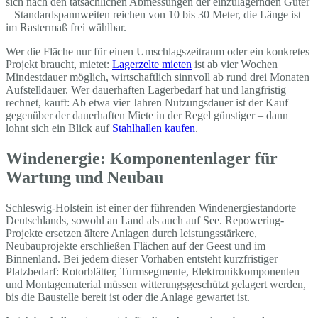
sich nach den tatsächlichen Abmessungen der einzulagernden Güter
– Standardspannweiten reichen von 10 bis 30 Meter, die Länge ist
im Rastermaß frei wählbar.
Wer die Fläche nur für einen Umschlagszeitraum oder ein konkretes
Projekt braucht, mietet:
Lagerzelte mieten
ist ab vier Wochen
Mindestdauer möglich, wirtschaftlich sinnvoll ab rund drei Monaten
Aufstelldauer. Wer dauerhaften Lagerbedarf hat und langfristig
rechnet, kauft: Ab etwa vier Jahren Nutzungsdauer ist der Kauf
gegenüber der dauerhaften Miete in der Regel günstiger – dann
lohnt sich ein Blick auf
Stahlhallen kaufen
.
Windenergie: Komponentenlager für
Wartung und Neubau
Schleswig-Holstein ist einer der führenden Windenergiestandorte
Deutschlands, sowohl an Land als auch auf See. Repowering-
Projekte ersetzen ältere Anlagen durch leistungsstärkere,
Neubauprojekte erschließen Flächen auf der Geest und im
Binnenland. Bei jedem dieser Vorhaben entsteht kurzfristiger
Platzbedarf: Rotorblätter, Turmsegmente, Elektronikkomponenten
und Montagematerial müssen witterungsgeschützt gelagert werden,
bis die Baustelle bereit ist oder die Anlage gewartet ist.