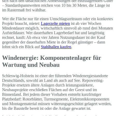
sich nach den tatsächlichen Abmessungen der einzulagernden Güter
– Standardspannweiten reichen von 10 bis 30 Meter, die Länge ist
im Rastermaß frei wählbar.
Wer die Fläche nur für einen Umschlagszeitraum oder ein konkretes
Projekt braucht, mietet:
Lagerzelte mieten
ist ab vier Wochen
Mindestdauer möglich, wirtschaftlich sinnvoll ab rund drei Monaten
Aufstelldauer. Wer dauerhaften Lagerbedarf hat und langfristig
rechnet, kauft: Ab etwa vier Jahren Nutzungsdauer ist der Kauf
gegenüber der dauerhaften Miete in der Regel günstiger – dann
lohnt sich ein Blick auf
Stahlhallen kaufen
.
Windenergie: Komponentenlager für
Wartung und Neubau
Schleswig-Holstein ist einer der führenden Windenergiestandorte
Deutschlands, sowohl an Land als auch auf See. Repowering-
Projekte ersetzen ältere Anlagen durch leistungsstärkere,
Neubauprojekte erschließen Flächen auf der Geest und im
Binnenland. Bei jedem dieser Vorhaben entsteht kurzfristiger
Platzbedarf: Rotorblätter, Turmsegmente, Elektronikkomponenten
und Montagematerial müssen witterungsgeschützt gelagert werden,
bis die Baustelle bereit ist oder die Anlage gewartet ist.