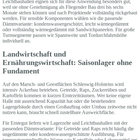
Leichtbauhallen eignen sich für diese Anwendung besonders gut,
weil sie ohne Genehmigung als Fliegender Bau drei bis sechs
Monate stehen können und nach Projektende vollständig rückgebaut
werden. Für sensible Komponenten wählen wir die passende
Dämmvariante: kondenswassergeschützt, leicht wärmegedämmt
oder vollständig wärmegedämmt mit Sandwichpaneelen. Für große
Turmsegmente passen wir Spannweite und Tordurchfahrtshöhe
individuell an.
Landwirtschaft und
Ernährungswirtschaft: Saisonlager ohne
Fundament
Auf den Marsch- und Geestflächen Schleswig-Holsteins wird
intensiv Ackerbau betrieben. Getreide, Raps, Zuckerrüben und
Kartoffeln kommen in kurzen Erntezeiträumen. Wer keine eigene
Halle mit ausreichend Kapazität hat oder die bestehenden
Lagergebäude durch einen Großauftrag oder Umbau zeitweise nicht
nutzen kann, braucht schnell zustellbare Ausweichfläche.
Für Erntegut liefern wir Lagerzelte und Leichtbauhallen mit der
passenden Dämmvariante: Für Getreide und Raps reicht häufig die
ungedämmte oder kondenswassergeschützte Ausführung. Für
temperaturempfindliche Waren wie Kartoffeln oder Lebensmittel aus