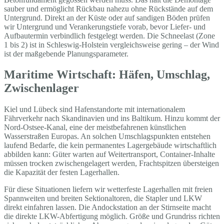
sauber und ermöglicht Rückbau nahezu ohne Rückstände auf dem
Untergrund. Direkt an der Küste oder auf sandigen Böden prüfen
wir Untergrund und Verankerungstiefe vorab, bevor Liefer- und
Aufbautermin verbindlich festgelegt werden. Die Schneelast (Zone
1 bis 2) ist in Schleswig-Holstein vergleichsweise gering – der Wind
ist der maßgebende Planungsparameter.
Maritime Wirtschaft: Häfen, Umschlag,
Zwischenlager
Kiel und Lübeck sind Hafenstandorte mit internationalem
Fährverkehr nach Skandinavien und ins Baltikum. Hinzu kommt der
Nord-Ostsee-Kanal, eine der meistbefahrenen künstlichen
Wasserstraßen Europas. An solchen Umschlagspunkten entstehen
laufend Bedarfe, die kein permanentes Lagergebäude wirtschaftlich
abbilden kann: Güter warten auf Weitertransport, Container-Inhalte
müssen trocken zwischengelagert werden, Frachtspitzen übersteigen
die Kapazität der festen Lagerhallen.
Für diese Situationen liefern wir wetterfeste Lagerhallen mit freien
Spannweiten und breiten Sektionaltoren, die Stapler und LKW
direkt einfahren lassen. Die Andockstation an der Stirnseite macht
die direkte LKW-Abfertigung möglich. Größe und Grundriss richten