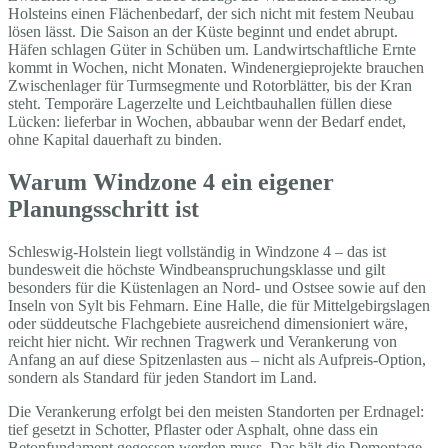
Holsteins einen Flächenbedarf, der sich nicht mit festem Neubau
lösen lässt. Die Saison an der Küste beginnt und endet abrupt.
Häfen schlagen Güter in Schüben um. Landwirtschaftliche Ernte
kommt in Wochen, nicht Monaten. Windenergieprojekte brauchen
Zwischenlager für Turmsegmente und Rotorblätter, bis der Kran
steht. Temporäre Lagerzelte und Leichtbauhallen füllen diese
Lücken: lieferbar in Wochen, abbaubar wenn der Bedarf endet,
ohne Kapital dauerhaft zu binden.
Warum Windzone 4 ein eigener
Planungsschritt ist
Schleswig-Holstein liegt vollständig in Windzone 4 – das ist
bundesweit die höchste Windbeanspruchungsklasse und gilt
besonders für die Küstenlagen an Nord- und Ostsee sowie auf den
Inseln von Sylt bis Fehmarn. Eine Halle, die für Mittelgebirgslagen
oder süddeutsche Flachgebiete ausreichend dimensioniert wäre,
reicht hier nicht. Wir rechnen Tragwerk und Verankerung von
Anfang an auf diese Spitzenlasten aus – nicht als Aufpreis-Option,
sondern als Standard für jeden Standort im Land.
Die Verankerung erfolgt bei den meisten Standorten per Erdnagel:
tief gesetzt in Schotter, Pflaster oder Asphalt, ohne dass ein
Betonfundament gegossen werden muss. Das hält die Demontage