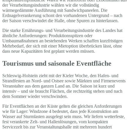
der Verarbeitungsindustrie wählen wir die vollständig
wärmegedämmte Ausführung mit Sandwichpaneelen. Die
Erdnagelverankerung schont den vorhandenen Untergrund – nach
der Saison verschwindet die Halle, ohne Spuren zu hinterlassen.
Die starke Ernährungs- und Verarbeitungsindustrie des Landes hat
ähnliche Anforderungen: Produktionsspitzen oder
Umbaumaßnahmen an bestehenden Werken schaffen kurzfristigen
Mehrbedarf, der sich mit einer Mietoption überbrücken lässt, ohne
dass neue Kapazitäten fest geplant werden müssen.
Tourismus und saisonale Eventfläche
Schleswig-Holstein zieht mit der Kieler Woche, den Hafen- und
Strandfesten an Nord- und Ostsee sowie Märkten und Firmenevents
Veranstalter aus dem ganzen Land an. Die Saison ist kurz und
intensiv – und sie braucht Flächen, die rechtzeitig stehen und nach
dem Sommer wieder verschwinden.
Für Eventflächen an der Küste gelten die gleichen Anforderungen
wie für Lager: Windzone 4 bedeutet, dass jede Konstruktion am
Wasser auf Sturmlasten ausgelegt sein muss. Wir liefern wetterfeste,
fest verankerte Zelt- und Hallenlösungen, vom kompakten
Servicezelt bis zur Veranstaltungshalle mit mehreren hundert