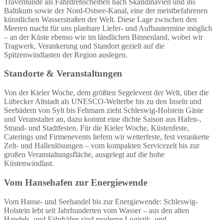
Travemünde als Fährdrehscheiben nach Skandinavien und ins
Baltikum sowie der Nord-Ostsee-Kanal, eine der meistbefahrenen
künstlichen Wasserstraßen der Welt. Diese Lage zwischen den
Meeren macht für uns planbare Liefer- und Aufbautermine möglich
– an der Küste ebenso wie im ländlichen Binnenland, wobei wir
Tragwerk, Verankerung und Standort gezielt auf die
Spitzenwindlasten der Region auslegen.
Standorte & Veranstaltungen
Von der Kieler Woche, dem größten Segelevent der Welt, über die
Lübecker Altstadt als UNESCO-Welterbe bis zu den Inseln und
Seebädern von Sylt bis Fehmarn zieht Schleswig-Holstein Gäste
und Veranstalter an, dazu kommt eine dichte Saison aus Hafen-,
Strand- und Stadtfesten. Für die Kieler Woche, Küstenfeste,
Caterings und Firmenevents liefern wir wetterfeste, fest verankerte
Zelt- und Hallenlösungen – vom kompakten Servicezelt bis zur
großen Veranstaltungsfläche, ausgelegt auf die hohe
Küstenwindlast.
Vom Hansehafen zur Energiewende
Vom Hanse- und Seehandel bis zur Energiewende: Schleswig-
Holstein lebt seit Jahrhunderten vom Wasser – aus den alten
Handels- und Fährhäfen sind moderne Logistik- und