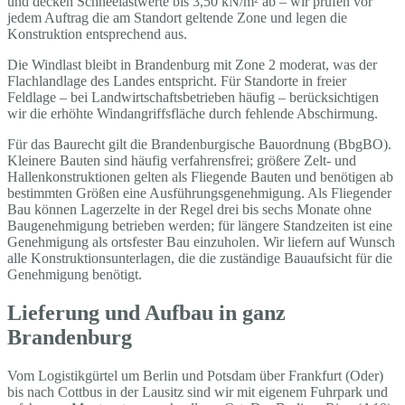
und decken Schneelastwerte bis 3,50 kN/m² ab – wir prüfen vor
jedem Auftrag die am Standort geltende Zone und legen die
Konstruktion entsprechend aus.
Die Windlast bleibt in Brandenburg mit Zone 2 moderat, was der
Flachlandlage des Landes entspricht. Für Standorte in freier
Feldlage – bei Landwirtschaftsbetrieben häufig – berücksichtigen
wir die erhöhte Windangriffsfläche durch fehlende Abschirmung.
Für das Baurecht gilt die Brandenburgische Bauordnung (BbgBO).
Kleinere Bauten sind häufig verfahrensfrei; größere Zelt- und
Hallenkonstruktionen gelten als Fliegende Bauten und benötigen ab
bestimmten Größen eine Ausführungsgenehmigung. Als Fliegender
Bau können Lagerzelte in der Regel drei bis sechs Monate ohne
Baugenehmigung betrieben werden; für längere Standzeiten ist eine
Genehmigung als ortsfester Bau einzuholen. Wir liefern auf Wunsch
alle Konstruktionsunterlagen, die die zuständige Bauaufsicht für die
Genehmigung benötigt.
Lieferung und Aufbau in ganz
Brandenburg
Vom Logistikgürtel um Berlin und Potsdam über Frankfurt (Oder)
bis nach Cottbus in der Lausitz sind wir mit eigenem Fuhrpark und