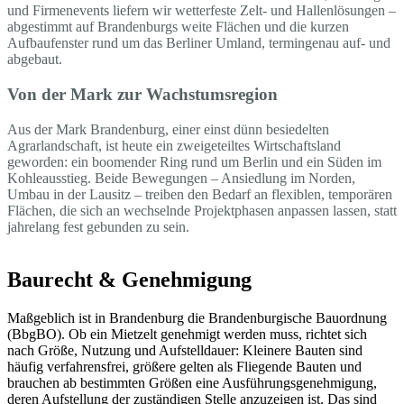
und Firmenevents liefern wir wetterfeste Zelt- und Hallenlösungen –
abgestimmt auf Brandenburgs weite Flächen und die kurzen
Aufbaufenster rund um das Berliner Umland, termingenau auf- und
abgebaut.
Von der Mark zur Wachstumsregion
Aus der Mark Brandenburg, einer einst dünn besiedelten
Agrarlandschaft, ist heute ein zweigeteiltes Wirtschaftsland
geworden: ein boomender Ring rund um Berlin und ein Süden im
Kohleausstieg. Beide Bewegungen – Ansiedlung im Norden,
Umbau in der Lausitz – treiben den Bedarf an flexiblen, temporären
Flächen, die sich an wechselnde Projektphasen anpassen lassen, statt
jahrelang fest gebunden zu sein.
Baurecht & Genehmigung
Maßgeblich ist in Brandenburg die Brandenburgische Bauordnung
(BbgBO). Ob ein Mietzelt genehmigt werden muss, richtet sich
nach Größe, Nutzung und Aufstelldauer: Kleinere Bauten sind
häufig verfahrensfrei, größere gelten als Fliegende Bauten und
brauchen ab bestimmten Größen eine Ausführungsgenehmigung,
deren Aufstellung der zuständigen Stelle anzuzeigen ist. Das sind