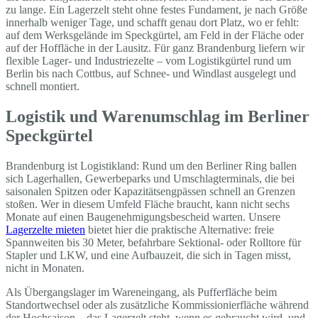
zu lange. Ein Lagerzelt steht ohne festes Fundament, je nach Größe
innerhalb weniger Tage, und schafft genau dort Platz, wo er fehlt:
auf dem Werksgelände im Speckgürtel, am Feld in der Fläche oder
auf der Hoffläche in der Lausitz. Für ganz Brandenburg liefern wir
flexible Lager- und Industriezelte – vom Logistikgürtel rund um
Berlin bis nach Cottbus, auf Schnee- und Windlast ausgelegt und
schnell montiert.
Logistik und Warenumschlag im Berliner
Speckgürtel
Brandenburg ist Logistikland: Rund um den Berliner Ring ballen
sich Lagerhallen, Gewerbeparks und Umschlagterminals, die bei
saisonalen Spitzen oder Kapazitätsengpässen schnell an Grenzen
stoßen. Wer in diesem Umfeld Fläche braucht, kann nicht sechs
Monate auf einen Baugenehmigungsbescheid warten. Unsere
Lagerzelte mieten
bietet hier die praktische Alternative: freie
Spannweiten bis 30 Meter, befahrbare Sektional- oder Rolltore für
Stapler und LKW, und eine Aufbauzeit, die sich in Tagen misst,
nicht in Monaten.
Als Übergangslager im Wareneingang, als Pufferfläche beim
Standortwechsel oder als zusätzliche Kommissionierfläche während
der Hochsaison – das Lagerzelt steht, wenn es gebraucht wird, und