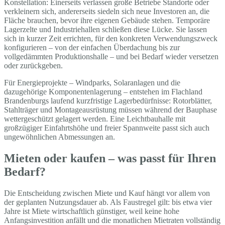
Konstellation: Einerseits verlassen große Betriebe Standorte oder
verkleinern sich, andererseits siedeln sich neue Investoren an, die
Fläche brauchen, bevor ihre eigenen Gebäude stehen. Temporäre
Lagerzelte und Industriehallen schließen diese Lücke. Sie lassen
sich in kurzer Zeit errichten, für den konkreten Verwendungszweck
konfigurieren – von der einfachen Überdachung bis zur
vollgedämmten Produktionshalle – und bei Bedarf wieder versetzen
oder zurückgeben.
Für Energieprojekte – Windparks, Solaranlagen und die
dazugehörige Komponentenlagerung – entstehen im Flachland
Brandenburgs laufend kurzfristige Lagerbedürfnisse: Rotorblätter,
Stahlträger und Montageausrüstung müssen während der Bauphase
wettergeschützt gelagert werden. Eine Leichtbauhalle mit
großzügiger Einfahrtshöhe und freier Spannweite passt sich auch
ungewöhnlichen Abmessungen an.
Mieten oder kaufen – was passt für Ihren
Bedarf?
Die Entscheidung zwischen Miete und Kauf hängt vor allem von
der geplanten Nutzungsdauer ab. Als Faustregel gilt: bis etwa vier
Jahre ist Miete wirtschaftlich günstiger, weil keine hohe
Anfangsinvestition anfällt und die monatlichen Mietraten vollständig