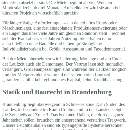
steuerlich absetzbar sind. Die Miete beginnt ab vier Wochen
Mindestlaufzeit; ab drei Monaten Aufstelldauer wird sie auch bei
kürzeren Projekten wirtschaftlich attraktiv.
Für längerfristige Anforderungen – ein dauerhaftes Ernte- oder
Maschinenlager, eine fest eingeplanete Produktionserweiterung oder
ein Lager, das über viele Jahre am gleichen Standort steht – rechnet
sich der Kauf ab ca. vier Jahren Nutzung. Sie erhalten dann
ausschließlich neue Bauteile und haben größtmögliche
Individualisierbarkeit bei Größe, Ausstattung und Fassadenmaterial.
Bei der Miete übernehmen wir Lieferung, Montage und am Ende
der Laufzeit auch die Demontage. Der Vertrag lässt sich monatlich
verlängern, Größenanpassungen sind während der Laufzeit möglich,
und der Mietpreis bleibt während der vereinbarten Laufzeit
garantiert stabil – kein gebundenes Kapital, keine Kreditbelastung.
Statik und Baurecht in Brandenburg
Brandenburg liegt überwiegend in Schneelastzone 2; im Süden des
Landes, insbesondere im Raum Cottbus und in der Lausitz, steigt
die Zone teils auf Zone 3. Das bedeutet: Hallen, die dort das ganze
Jahr stehen sollen, brauchen ein entsprechend verstärktes Tragwerk.
Unsere Leichtbauhallen sind als typengeprüfte Systeme berechnet