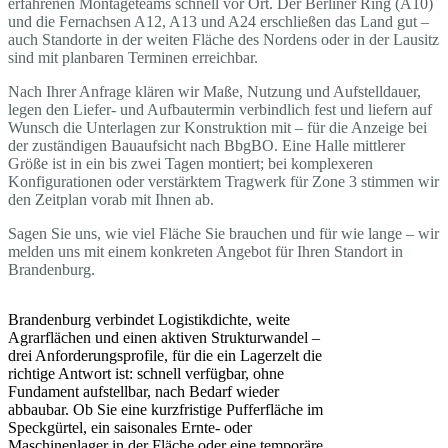
erfahrenen Montageteams schnell vor Ort. Der Berliner Ring (A10)
und die Fernachsen A12, A13 und A24 erschließen das Land gut –
auch Standorte in der weiten Fläche des Nordens oder in der Lausitz
sind mit planbaren Terminen erreichbar.
Nach Ihrer Anfrage klären wir Maße, Nutzung und Aufstelldauer,
legen den Liefer- und Aufbautermin verbindlich fest und liefern auf
Wunsch die Unterlagen zur Konstruktion mit – für die Anzeige bei
der zuständigen Bauaufsicht nach BbgBO. Eine Halle mittlerer
Größe ist in ein bis zwei Tagen montiert; bei komplexeren
Konfigurationen oder verstärktem Tragwerk für Zone 3 stimmen wir
den Zeitplan vorab mit Ihnen ab.
Sagen Sie uns, wie viel Fläche Sie brauchen und für wie lange – wir
melden uns mit einem konkreten Angebot für Ihren Standort in
Brandenburg.
Brandenburg verbindet Logistikdichte, weite
Agrarflächen und einen aktiven Strukturwandel –
drei Anforderungsprofile, für die ein Lagerzelt die
richtige Antwort ist: schnell verfügbar, ohne
Fundament aufstellbar, nach Bedarf wieder
abbaubar. Ob Sie eine kurzfristige Pufferfläche im
Speckgürtel, ein saisonales Ernte- oder
Maschinenlager in der Fläche oder eine temporäre