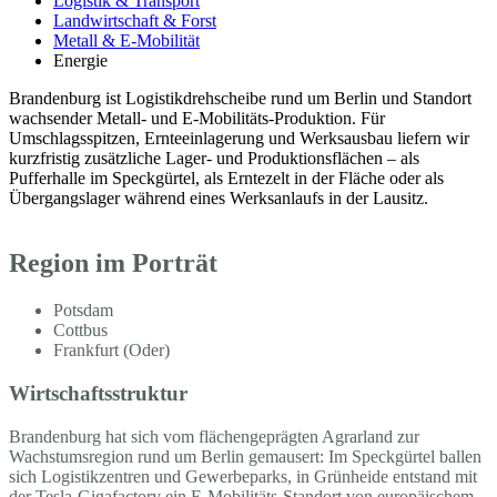
Logistik & Transport
Landwirtschaft & Forst
Metall & E-Mobilität
Energie
Brandenburg ist Logistikdrehscheibe rund um Berlin und Standort
wachsender Metall- und E-Mobilitäts-Produktion. Für
Umschlagsspitzen, Ernteeinlagerung und Werksausbau liefern wir
kurzfristig zusätzliche Lager- und Produktionsflächen – als
Pufferhalle im Speckgürtel, als Erntezelt in der Fläche oder als
Übergangslager während eines Werksanlaufs in der Lausitz.
Region im Porträt
Potsdam
Cottbus
Frankfurt (Oder)
Wirtschaftsstruktur
Brandenburg hat sich vom flächengeprägten Agrarland zur
Wachstumsregion rund um Berlin gemausert: Im Speckgürtel ballen
sich Logistikzentren und Gewerbeparks, in Grünheide entstand mit
der Tesla-Gigafactory ein E-Mobilitäts-Standort von europäischem