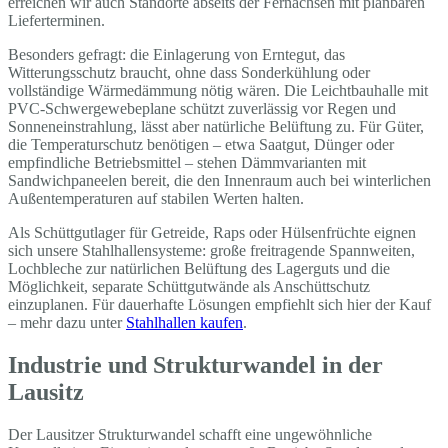
erreichen wir auch Standorte abseits der Fernachsen mit planbaren
Lieferterminen.
Besonders gefragt: die Einlagerung von Erntegut, das
Witterungsschutz braucht, ohne dass Sonderkühlung oder
vollständige Wärmedämmung nötig wären. Die Leichtbauhalle mit
PVC-Schwergewebeplane schützt zuverlässig vor Regen und
Sonneneinstrahlung, lässt aber natürliche Belüftung zu. Für Güter,
die Temperaturschutz benötigen – etwa Saatgut, Dünger oder
empfindliche Betriebsmittel – stehen Dämmvarianten mit
Sandwichpaneelen bereit, die den Innenraum auch bei winterlichen
Außentemperaturen auf stabilen Werten halten.
Als Schüttgutlager für Getreide, Raps oder Hülsenfrüchte eignen
sich unsere Stahlhallensysteme: große freitragende Spannweiten,
Lochbleche zur natürlichen Belüftung des Lagerguts und die
Möglichkeit, separate Schüttgutwände als Anschüttschutz
einzuplanen. Für dauerhafte Lösungen empfiehlt sich hier der Kauf
– mehr dazu unter
Stahlhallen kaufen
.
Industrie und Strukturwandel in der
Lausitz
Der Lausitzer Strukturwandel schafft eine ungewöhnliche