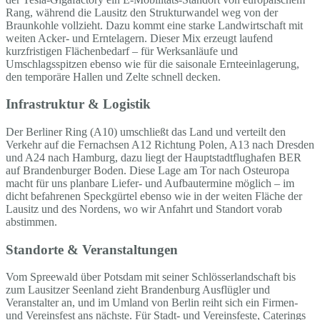
Rang, während die Lausitz den Strukturwandel weg von der
Braunkohle vollzieht. Dazu kommt eine starke Landwirtschaft mit
weiten Acker- und Erntelagern. Dieser Mix erzeugt laufend
kurzfristigen Flächenbedarf – für Werksanläufe und
Umschlagsspitzen ebenso wie für die saisonale Ernteeinlagerung,
den temporäre Hallen und Zelte schnell decken.
Infrastruktur & Logistik
Der Berliner Ring (A10) umschließt das Land und verteilt den
Verkehr auf die Fernachsen A12 Richtung Polen, A13 nach Dresden
und A24 nach Hamburg, dazu liegt der Hauptstadtflughafen BER
auf Brandenburger Boden. Diese Lage am Tor nach Osteuropa
macht für uns planbare Liefer- und Aufbautermine möglich – im
dicht befahrenen Speckgürtel ebenso wie in der weiten Fläche der
Lausitz und des Nordens, wo wir Anfahrt und Standort vorab
abstimmen.
Standorte & Veranstaltungen
Vom Spreewald über Potsdam mit seiner Schlösserlandschaft bis
zum Lausitzer Seenland zieht Brandenburg Ausflügler und
Veranstalter an, und im Umland von Berlin reiht sich ein Firmen-
und Vereinsfest ans nächste. Für Stadt- und Vereinsfeste, Caterings