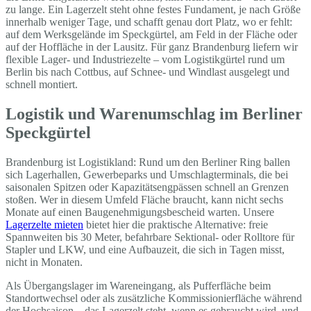
zu lange. Ein Lagerzelt steht ohne festes Fundament, je nach Größe
innerhalb weniger Tage, und schafft genau dort Platz, wo er fehlt:
auf dem Werksgelände im Speckgürtel, am Feld in der Fläche oder
auf der Hoffläche in der Lausitz. Für ganz Brandenburg liefern wir
flexible Lager- und Industriezelte – vom Logistikgürtel rund um
Berlin bis nach Cottbus, auf Schnee- und Windlast ausgelegt und
schnell montiert.
Logistik und Warenumschlag im Berliner
Speckgürtel
Brandenburg ist Logistikland: Rund um den Berliner Ring ballen
sich Lagerhallen, Gewerbeparks und Umschlagterminals, die bei
saisonalen Spitzen oder Kapazitätsengpässen schnell an Grenzen
stoßen. Wer in diesem Umfeld Fläche braucht, kann nicht sechs
Monate auf einen Baugenehmigungsbescheid warten. Unsere
Lagerzelte mieten
bietet hier die praktische Alternative: freie
Spannweiten bis 30 Meter, befahrbare Sektional- oder Rolltore für
Stapler und LKW, und eine Aufbauzeit, die sich in Tagen misst,
nicht in Monaten.
Als Übergangslager im Wareneingang, als Pufferfläche beim
Standortwechsel oder als zusätzliche Kommissionierfläche während
der Hochsaison – das Lagerzelt steht, wenn es gebraucht wird, und