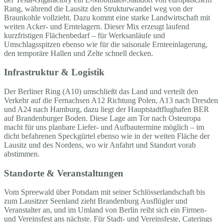
Rang, während die Lausitz den Strukturwandel weg von der
Braunkohle vollzieht. Dazu kommt eine starke Landwirtschaft mit
weiten Acker- und Erntelagern. Dieser Mix erzeugt laufend
kurzfristigen Flächenbedarf – für Werksanläufe und
Umschlagsspitzen ebenso wie für die saisonale Ernteeinlagerung,
den temporäre Hallen und Zelte schnell decken.
Infrastruktur & Logistik
Der Berliner Ring (A10) umschließt das Land und verteilt den
Verkehr auf die Fernachsen A12 Richtung Polen, A13 nach Dresden
und A24 nach Hamburg, dazu liegt der Hauptstadtflughafen BER
auf Brandenburger Boden. Diese Lage am Tor nach Osteuropa
macht für uns planbare Liefer- und Aufbautermine möglich – im
dicht befahrenen Speckgürtel ebenso wie in der weiten Fläche der
Lausitz und des Nordens, wo wir Anfahrt und Standort vorab
abstimmen.
Standorte & Veranstaltungen
Vom Spreewald über Potsdam mit seiner Schlösserlandschaft bis
zum Lausitzer Seenland zieht Brandenburg Ausflügler und
Veranstalter an, und im Umland von Berlin reiht sich ein Firmen-
und Vereinsfest ans nächste. Für Stadt- und Vereinsfeste, Caterings