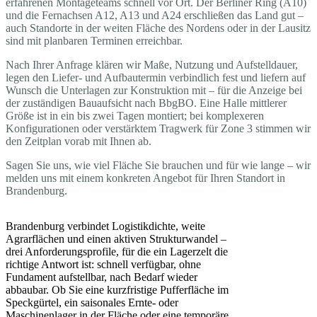
erfahrenen Montageteams schnell vor Ort. Der Berliner Ring (A10)
und die Fernachsen A12, A13 und A24 erschließen das Land gut –
auch Standorte in der weiten Fläche des Nordens oder in der Lausitz
sind mit planbaren Terminen erreichbar.
Nach Ihrer Anfrage klären wir Maße, Nutzung und Aufstelldauer,
legen den Liefer- und Aufbautermin verbindlich fest und liefern auf
Wunsch die Unterlagen zur Konstruktion mit – für die Anzeige bei
der zuständigen Bauaufsicht nach BbgBO. Eine Halle mittlerer
Größe ist in ein bis zwei Tagen montiert; bei komplexeren
Konfigurationen oder verstärktem Tragwerk für Zone 3 stimmen wir
den Zeitplan vorab mit Ihnen ab.
Sagen Sie uns, wie viel Fläche Sie brauchen und für wie lange – wir
melden uns mit einem konkreten Angebot für Ihren Standort in
Brandenburg.
Brandenburg verbindet Logistikdichte, weite
Agrarflächen und einen aktiven Strukturwandel –
drei Anforderungsprofile, für die ein Lagerzelt die
richtige Antwort ist: schnell verfügbar, ohne
Fundament aufstellbar, nach Bedarf wieder
abbaubar. Ob Sie eine kurzfristige Pufferfläche im
Speckgürtel, ein saisonales Ernte- oder
Maschinenlager in der Fläche oder eine temporäre