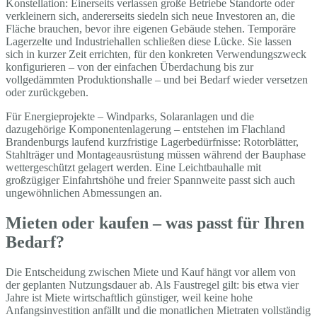
Konstellation: Einerseits verlassen große Betriebe Standorte oder
verkleinern sich, andererseits siedeln sich neue Investoren an, die
Fläche brauchen, bevor ihre eigenen Gebäude stehen. Temporäre
Lagerzelte und Industriehallen schließen diese Lücke. Sie lassen
sich in kurzer Zeit errichten, für den konkreten Verwendungszweck
konfigurieren – von der einfachen Überdachung bis zur
vollgedämmten Produktionshalle – und bei Bedarf wieder versetzen
oder zurückgeben.
Für Energieprojekte – Windparks, Solaranlagen und die
dazugehörige Komponentenlagerung – entstehen im Flachland
Brandenburgs laufend kurzfristige Lagerbedürfnisse: Rotorblätter,
Stahlträger und Montageausrüstung müssen während der Bauphase
wettergeschützt gelagert werden. Eine Leichtbauhalle mit
großzügiger Einfahrtshöhe und freier Spannweite passt sich auch
ungewöhnlichen Abmessungen an.
Mieten oder kaufen – was passt für Ihren
Bedarf?
Die Entscheidung zwischen Miete und Kauf hängt vor allem von
der geplanten Nutzungsdauer ab. Als Faustregel gilt: bis etwa vier
Jahre ist Miete wirtschaftlich günstiger, weil keine hohe
Anfangsinvestition anfällt und die monatlichen Mietraten vollständig