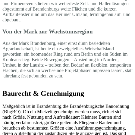
und Firmenevents liefern wir wetterfeste Zelt- und Hallenlösungen –
abgestimmt auf Brandenburgs weite Flächen und die kurzen
Aufbaufenster rund um das Berliner Umland, termingenau auf- und
abgebaut.
Von der Mark zur Wachstumsregion
Aus der Mark Brandenburg, einer einst dünn besiedelten
Agrarlandschaft, ist heute ein zweigeteiltes Wirtschaftsland
geworden: ein boomender Ring rund um Berlin und ein Süden im
Kohleausstieg. Beide Bewegungen – Ansiedlung im Norden,
Umbau in der Lausitz – treiben den Bedarf an flexiblen, temporären
Flächen, die sich an wechselnde Projektphasen anpassen lassen, statt
jahrelang fest gebunden zu sein.
Baurecht & Genehmigung
Maßgeblich ist in Brandenburg die Brandenburgische Bauordnung
(BbgBO). Ob ein Mietzelt genehmigt werden muss, richtet sich
nach Größe, Nutzung und Aufstelldauer: Kleinere Bauten sind
häufig verfahrensfrei, größere gelten als Fliegende Bauten und
brauchen ab bestimmten Größen eine Ausführungsgenehmigung,
deren Aufstellung der zuständigen Stelle anzuzeigen ist. Das sind