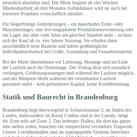
steuerlich absetzbar sind. Die Miete beginnt ab vier Wochen
Mindestlaufzeit; ab drei Monaten Aufstelldauer wird sie auch bei
kürzeren Projekten wirtschaftlich attraktiv.
Für längerfristige Anforderungen – ein dauerhaftes Ernte- oder
Maschinenlager, eine fest eingeplanete Produktionserweiterung oder
ein Lager, das über viele Jahre am gleichen Standort steht – rechnet
sich der Kauf ab ca. vier Jahren Nutzung. Sie erhalten dann
ausschließlich neue Bauteile und haben größtmögliche
Individualisierbarkeit bei Größe, Ausstattung und Fassadenmaterial.
Bei der Miete übernehmen wir Lieferung, Montage und am Ende
der Laufzeit auch die Demontage. Der Vertrag lässt sich monatlich
verlängern, Größenanpassungen sind während der Laufzeit möglich,
und der Mietpreis bleibt während der vereinbarten Laufzeit
garantiert stabil – kein gebundenes Kapital, keine Kreditbelastung.
Statik und Baurecht in Brandenburg
Brandenburg liegt überwiegend in Schneelastzone 2; im Süden des
Landes, insbesondere im Raum Cottbus und in der Lausitz, steigt
die Zone teils auf Zone 3. Das bedeutet: Hallen, die dort das ganze
Jahr stehen sollen, brauchen ein entsprechend verstärktes Tragwerk.
Unsere Leichtbauhallen sind als typengeprüfte Systeme berechnet