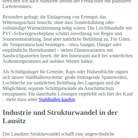
erreichen wir auch Standorte abseits der Fernachsen mit planbaren
Lieferterminen.
Besonders gefragt: die Einlagerung von Erntegut, das
Witterungsschutz braucht, ohne dass Sonderkühlung oder
vollständige Wärmedämmung nötig wären. Die Leichtbauhalle mit
PVC-Schwergewebeplane schützt zuverlässig vor Regen und
Sonneneinstrahlung, lässt aber natürliche Belüftung zu. Für Güter,
die Temperaturschutz benötigen – etwa Saatgut, Dünger oder
empfindliche Betriebsmittel – stehen Dämmvarianten mit
Sandwichpaneelen bereit, die den Innenraum auch bei winterlichen
Außentemperaturen auf stabilen Werten halten.
Als Schüttgutlager für Getreide, Raps oder Hülsenfrüchte eignen
sich unsere Stahlhallensysteme: große freitragende Spannweiten,
Lochbleche zur natürlichen Belüftung des Lagerguts und die
Möglichkeit, separate Schüttgutwände als Anschüttschutz
einzuplanen. Für dauerhafte Lösungen empfiehlt sich hier der Kauf
– mehr dazu unter
Stahlhallen kaufen
.
Industrie und Strukturwandel in der
Lausitz
Der Lausitzer Strukturwandel schafft eine ungewöhnliche