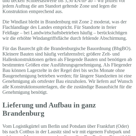
und decken Schneelastwerte bis 3,50 kN/m² ab – wir prüfen vor
jedem Auftrag die am Standort geltende Zone und legen die
Konstruktion entsprechend aus.
Die Windlast bleibt in Brandenburg mit Zone 2 moderat, was der
Flachlandlage des Landes entspricht. Für Standorte in freier
Feldlage – bei Landwirtschaftsbetrieben häufig – berücksichtigen
wir die erhöhte Windangriffsfläche durch fehlende Abschirmung.
Für das Baurecht gilt die Brandenburgische Bauordnung (BbgBO).
Kleinere Bauten sind häufig verfahrensfrei; größere Zelt- und
Hallenkonstruktionen gelten als Fliegende Bauten und benötigen ab
bestimmten Größen eine Ausführungsgenehmigung. Als Fliegender
Bau können Lagerzelte in der Regel drei bis sechs Monate ohne
Baugenehmigung betrieben werden; für längere Standzeiten ist eine
Genehmigung als ortsfester Bau einzuholen. Wir liefern auf Wunsch
alle Konstruktionsunterlagen, die die zuständige Bauaufsicht für die
Genehmigung benötigt.
Lieferung und Aufbau in ganz
Brandenburg
Vom Logistikgürtel um Berlin und Potsdam über Frankfurt (Oder)
bis nach Cottbus in der Lausitz sind wir mit eigenem Fuhrpark und