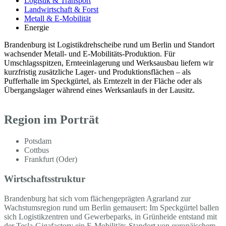
Logistik & Transport
Landwirtschaft & Forst
Metall & E-Mobilität
Energie
Brandenburg ist Logistikdrehscheibe rund um Berlin und Standort
wachsender Metall- und E-Mobilitäts-Produktion. Für
Umschlagsspitzen, Ernteeinlagerung und Werksausbau liefern wir
kurzfristig zusätzliche Lager- und Produktionsflächen – als
Pufferhalle im Speckgürtel, als Erntezelt in der Fläche oder als
Übergangslager während eines Werksanlaufs in der Lausitz.
Region im Porträt
Potsdam
Cottbus
Frankfurt (Oder)
Wirtschaftsstruktur
Brandenburg hat sich vom flächengeprägten Agrarland zur
Wachstumsregion rund um Berlin gemausert: Im Speckgürtel ballen
sich Logistikzentren und Gewerbeparks, in Grünheide entstand mit
der Tesla-Gigafactory ein E-Mobilitäts-Standort von europäischem