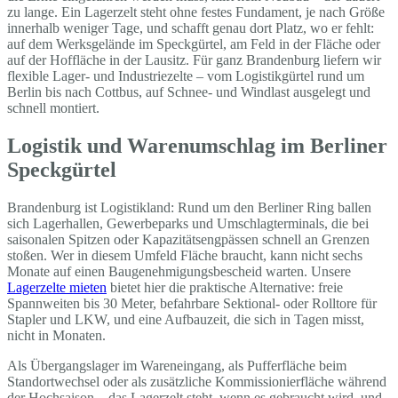
zu lange. Ein Lagerzelt steht ohne festes Fundament, je nach Größe
innerhalb weniger Tage, und schafft genau dort Platz, wo er fehlt:
auf dem Werksgelände im Speckgürtel, am Feld in der Fläche oder
auf der Hoffläche in der Lausitz. Für ganz Brandenburg liefern wir
flexible Lager- und Industriezelte – vom Logistikgürtel rund um
Berlin bis nach Cottbus, auf Schnee- und Windlast ausgelegt und
schnell montiert.
Logistik und Warenumschlag im Berliner
Speckgürtel
Brandenburg ist Logistikland: Rund um den Berliner Ring ballen
sich Lagerhallen, Gewerbeparks und Umschlagterminals, die bei
saisonalen Spitzen oder Kapazitätsengpässen schnell an Grenzen
stoßen. Wer in diesem Umfeld Fläche braucht, kann nicht sechs
Monate auf einen Baugenehmigungsbescheid warten. Unsere
Lagerzelte mieten
bietet hier die praktische Alternative: freie
Spannweiten bis 30 Meter, befahrbare Sektional- oder Rolltore für
Stapler und LKW, und eine Aufbauzeit, die sich in Tagen misst,
nicht in Monaten.
Als Übergangslager im Wareneingang, als Pufferfläche beim
Standortwechsel oder als zusätzliche Kommissionierfläche während
der Hochsaison – das Lagerzelt steht, wenn es gebraucht wird, und