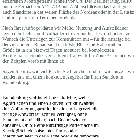
erfahrenen Montageteams schnell vor Ort. Der Berliner Ring (A10)
und die Fernachsen A12, A13 und A24 erschließen das Land gut –
auch Standorte in der weiten Fläche des Nordens oder in der Lausitz
sind mit planbaren Terminen erreichbar.
Nach Ihrer Anfrage klären wir Maße, Nutzung und Aufstelldauer,
legen den Liefer- und Aufbautermin verbindlich fest und liefern auf
Wunsch die Unterlagen zur Konstruktion mit – für die Anzeige bei
der zuständigen Bauaufsicht nach BbgBO. Eine Halle mittlerer
Größe ist in ein bis zwei Tagen montiert; bei komplexeren
Konfigurationen oder verstärktem Tragwerk für Zone 3 stimmen wir
den Zeitplan vorab mit Ihnen ab.
Sagen Sie uns, wie viel Fläche Sie brauchen und für wie lange – wir
melden uns mit einem konkreten Angebot für Ihren Standort in
Brandenburg.
Brandenburg verbindet Logistikdichte, weite
Agrarflächen und einen aktiven Strukturwandel –
drei Anforderungsprofile, für die ein Lagerzelt die
richtige Antwort ist: schnell verfügbar, ohne
Fundament aufstellbar, nach Bedarf wieder
abbaubar. Ob Sie eine kurzfristige Pufferfläche im
Speckgürtel, ein saisonales Ernte- oder
Maschinenlager in der Fläche oder eine temporäre