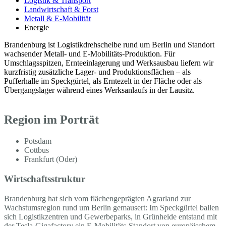
Logistik & Transport
Landwirtschaft & Forst
Metall & E-Mobilität
Energie
Brandenburg ist Logistikdrehscheibe rund um Berlin und Standort
wachsender Metall- und E-Mobilitäts-Produktion. Für
Umschlagsspitzen, Ernteeinlagerung und Werksausbau liefern wir
kurzfristig zusätzliche Lager- und Produktionsflächen – als
Pufferhalle im Speckgürtel, als Erntezelt in der Fläche oder als
Übergangslager während eines Werksanlaufs in der Lausitz.
Region im Porträt
Potsdam
Cottbus
Frankfurt (Oder)
Wirtschaftsstruktur
Brandenburg hat sich vom flächengeprägten Agrarland zur
Wachstumsregion rund um Berlin gemausert: Im Speckgürtel ballen
sich Logistikzentren und Gewerbeparks, in Grünheide entstand mit
der Tesla-Gigafactory ein E-Mobilitäts-Standort von europäischem