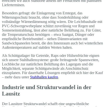
erreichen wir auch Standorte abseits der Fernachsen mit planbaren
Lieferterminen.
Besonders gefragt: die Einlagerung von Erntegut, das
Witterungsschutz braucht, ohne dass Sonderkühlung oder
vollständige Wärmedämmung nötig wären. Die Leichtbauhalle mit
PVC-Schwergewebeplane schützt zuverlässig vor Regen und
Sonneneinstrahlung, lässt aber natürliche Belüftung zu. Für Güter,
die Temperaturschutz benötigen – etwa Saatgut, Dünger oder
empfindliche Betriebsmittel – stehen Dämmvarianten mit
Sandwichpaneelen bereit, die den Innenraum auch bei winterlichen
Außentemperaturen auf stabilen Werten halten.
Als Schüttgutlager für Getreide, Raps oder Hülsenfrüchte eignen
sich unsere Stahlhallensysteme: große freitragende Spannweiten,
Lochbleche zur natürlichen Belüftung des Lagerguts und die
Möglichkeit, separate Schüttgutwände als Anschüttschutz
einzuplanen. Für dauerhafte Lösungen empfiehlt sich hier der Kauf
– mehr dazu unter
Stahlhallen kaufen
.
Industrie und Strukturwandel in der
Lausitz
Der Lausitzer Strukturwandel schafft eine ungewöhnliche