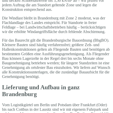
und decken Schneelastwerte bis 3,50 kN/m² ab – wir prüfen vor
jedem Auftrag die am Standort geltende Zone und legen die
Konstruktion entsprechend aus.
Die Windlast bleibt in Brandenburg mit Zone 2 moderat, was der
Flachlandlage des Landes entspricht. Für Standorte in freier
Feldlage – bei Landwirtschaftsbetrieben häufig – berücksichtigen
wir die erhöhte Windangriffsfläche durch fehlende Abschirmung.
Für das Baurecht gilt die Brandenburgische Bauordnung (BbgBO).
Kleinere Bauten sind häufig verfahrensfrei; größere Zelt- und
Hallenkonstruktionen gelten als Fliegende Bauten und benötigen ab
bestimmten Größen eine Ausführungsgenehmigung. Als Fliegender
Bau können Lagerzelte in der Regel drei bis sechs Monate ohne
Baugenehmigung betrieben werden; für längere Standzeiten ist eine
Genehmigung als ortsfester Bau einzuholen. Wir liefern auf Wunsch
alle Konstruktionsunterlagen, die die zuständige Bauaufsicht für die
Genehmigung benötigt.
Lieferung und Aufbau in ganz
Brandenburg
Vom Logistikgürtel um Berlin und Potsdam über Frankfurt (Oder)
bis nach Cottbus in der Lausitz sind wir mit eigenem Fuhrpark und