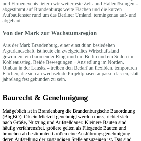
und Firmenevents liefern wir wetterfeste Zelt- und Hallenlösungen –
abgestimmt auf Brandenburgs weite Flächen und die kurzen
Aufbaufenster rund um das Berliner Umland, termingenau auf- und
abgebaut.
Von der Mark zur Wachstumsregion
Aus der Mark Brandenburg, einer einst dünn besiedelten
Agrarlandschaft, ist heute ein zweigeteiltes Wirtschaftsland
geworden: ein boomender Ring rund um Berlin und ein Süden im
Kohleausstieg. Beide Bewegungen – Ansiedlung im Norden,
Umbau in der Lausitz – treiben den Bedarf an flexiblen, temporären
Flächen, die sich an wechselnde Projektphasen anpassen lassen, statt
jahrelang fest gebunden zu sein.
Baurecht & Genehmigung
Maßgeblich ist in Brandenburg die Brandenburgische Bauordnung
(BbgBO). Ob ein Mietzelt genehmigt werden muss, richtet sich
nach Größe, Nutzung und Aufstelldauer: Kleinere Bauten sind
häufig verfahrensfrei, größere gelten als Fliegende Bauten und
brauchen ab bestimmten Größen eine Ausführungsgenehmigung,
deren Aufstellung der zuständigen Stelle anzuzeigen ist. Das sind