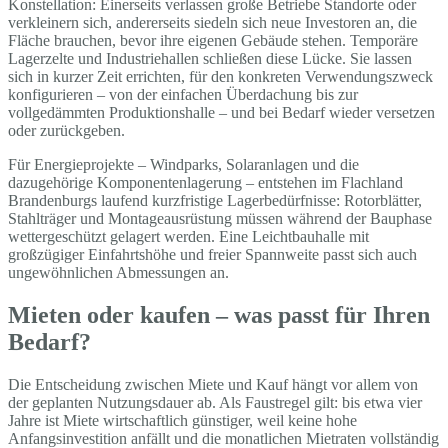
Konstellation: Einerseits verlassen große Betriebe Standorte oder
verkleinern sich, andererseits siedeln sich neue Investoren an, die
Fläche brauchen, bevor ihre eigenen Gebäude stehen. Temporäre
Lagerzelte und Industriehallen schließen diese Lücke. Sie lassen
sich in kurzer Zeit errichten, für den konkreten Verwendungszweck
konfigurieren – von der einfachen Überdachung bis zur
vollgedämmten Produktionshalle – und bei Bedarf wieder versetzen
oder zurückgeben.
Für Energieprojekte – Windparks, Solaranlagen und die
dazugehörige Komponentenlagerung – entstehen im Flachland
Brandenburgs laufend kurzfristige Lagerbedürfnisse: Rotorblätter,
Stahlträger und Montageausrüstung müssen während der Bauphase
wettergeschützt gelagert werden. Eine Leichtbauhalle mit
großzügiger Einfahrtshöhe und freier Spannweite passt sich auch
ungewöhnlichen Abmessungen an.
Mieten oder kaufen – was passt für Ihren
Bedarf?
Die Entscheidung zwischen Miete und Kauf hängt vor allem von
der geplanten Nutzungsdauer ab. Als Faustregel gilt: bis etwa vier
Jahre ist Miete wirtschaftlich günstiger, weil keine hohe
Anfangsinvestition anfällt und die monatlichen Mietraten vollständig