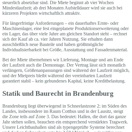
steuerlich absetzbar sind. Die Miete beginnt ab vier Wochen
Mindestlaufzeit; ab drei Monaten Aufstelldauer wird sie auch bei
kürzeren Projekten wirtschaftlich attraktiv.
Für längerfristige Anforderungen – ein dauerhaftes Ernte- oder
Maschinenlager, eine fest eingeplanete Produktionserweiterung oder
ein Lager, das über viele Jahre am gleichen Standort steht – rechnet
sich der Kauf ab ca. vier Jahren Nutzung. Sie erhalten dann
ausschließlich neue Bauteile und haben größtmögliche
Individualisierbarkeit bei Größe, Ausstattung und Fassadenmaterial.
Bei der Miete übernehmen wir Lieferung, Montage und am Ende
der Laufzeit auch die Demontage. Der Vertrag lässt sich monatlich
verlängern, Größenanpassungen sind während der Laufzeit möglich,
und der Mietpreis bleibt während der vereinbarten Laufzeit
garantiert stabil – kein gebundenes Kapital, keine Kreditbelastung.
Statik und Baurecht in Brandenburg
Brandenburg liegt überwiegend in Schneelastzone 2; im Süden des
Landes, insbesondere im Raum Cottbus und in der Lausitz, steigt
die Zone teils auf Zone 3. Das bedeutet: Hallen, die dort das ganze
Jahr stehen sollen, brauchen ein entsprechend verstärktes Tragwerk.
Unsere Leichtbauhallen sind als typengeprüfte Systeme berechnet