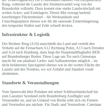
Rang, während die Lausitz den Strukturwandel weg von der
Braunkohle vollzieht. Dazu kommt eine starke Landwirtschaft mit
weiten Acker- und Erntelagern. Dieser Mix erzeugt laufend
kurzfristigen Flächenbedarf – für Werksanläufe und
Umschlagsspitzen ebenso wie für die saisonale Ernteeinlagerung,
den temporäre Hallen und Zelte schnell decken.
Infrastruktur & Logistik
Der Berliner Ring (A10) umschließt das Land und verteilt den
Verkehr auf die Fernachsen A12 Richtung Polen, A13 nach Dresden
und A24 nach Hamburg, dazu liegt der Hauptstadtflughafen BER
auf Brandenburger Boden. Diese Lage am Tor nach Osteuropa
macht für uns planbare Liefer- und Aufbautermine möglich – im
dicht befahrenen Speckgürtel ebenso wie in der weiten Fläche der
Lausitz und des Nordens, wo wir Anfahrt und Standort vorab
abstimmen.
Standorte & Veranstaltungen
Vom Spreewald über Potsdam mit seiner Schlösserlandschaft bis
zum Lausitzer Seenland zieht Brandenburg Ausflügler und
Veranstalter an, und im Umland von Berlin reiht sich ein Firmen-
und Vereinsfest ans nächste. Für Stadt- und Vereinsfeste, Caterings