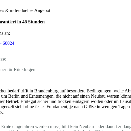
hes & individuelles Angebot
rantiert in 48 Stunden
ns an:
- 60024
esse
mer für Rückfragen
ächenbedarf trifft in Brandenburg auf besondere Bedingungen: weite A
 um Berlin und Erntemengen, die nicht auf einen Neubau warten könne
her Betrieb Erntegut sicher und trocken einlagern wollen oder im Lausit
agerzelt steht ohne festes Fundament, je nach Größe in wenigen Tagen m
g.
e Ernte eingefahren werden muss, hilft kein Neubau – der dauert zu lan