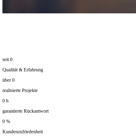
seit
0
Qualität & Erfahrung
über
0
realisierte Projekte
0
h
garantierte Rückantwort
0
%
Kundenzufriedenheit