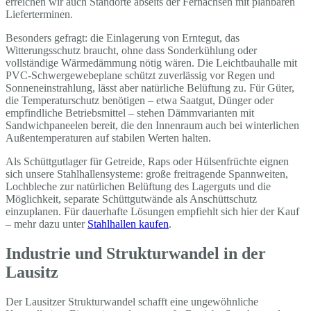
erreichen wir auch Standorte abseits der Fernachsen mit planbaren
Lieferterminen.
Besonders gefragt: die Einlagerung von Erntegut, das
Witterungsschutz braucht, ohne dass Sonderkühlung oder
vollständige Wärmedämmung nötig wären. Die Leichtbauhalle mit
PVC-Schwergewebeplane schützt zuverlässig vor Regen und
Sonneneinstrahlung, lässt aber natürliche Belüftung zu. Für Güter,
die Temperaturschutz benötigen – etwa Saatgut, Dünger oder
empfindliche Betriebsmittel – stehen Dämmvarianten mit
Sandwichpaneelen bereit, die den Innenraum auch bei winterlichen
Außentemperaturen auf stabilen Werten halten.
Als Schüttgutlager für Getreide, Raps oder Hülsenfrüchte eignen
sich unsere Stahlhallensysteme: große freitragende Spannweiten,
Lochbleche zur natürlichen Belüftung des Lagerguts und die
Möglichkeit, separate Schüttgutwände als Anschüttschutz
einzuplanen. Für dauerhafte Lösungen empfiehlt sich hier der Kauf
– mehr dazu unter
Stahlhallen kaufen
.
Industrie und Strukturwandel in der
Lausitz
Der Lausitzer Strukturwandel schafft eine ungewöhnliche