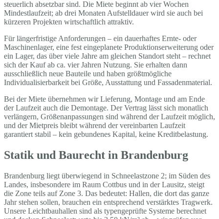
steuerlich absetzbar sind. Die Miete beginnt ab vier Wochen
Mindestlaufzeit; ab drei Monaten Aufstelldauer wird sie auch bei
kürzeren Projekten wirtschaftlich attraktiv.
Für längerfristige Anforderungen – ein dauerhaftes Ernte- oder
Maschinenlager, eine fest eingeplanete Produktionserweiterung oder
ein Lager, das über viele Jahre am gleichen Standort steht – rechnet
sich der Kauf ab ca. vier Jahren Nutzung. Sie erhalten dann
ausschließlich neue Bauteile und haben größtmögliche
Individualisierbarkeit bei Größe, Ausstattung und Fassadenmaterial.
Bei der Miete übernehmen wir Lieferung, Montage und am Ende
der Laufzeit auch die Demontage. Der Vertrag lässt sich monatlich
verlängern, Größenanpassungen sind während der Laufzeit möglich,
und der Mietpreis bleibt während der vereinbarten Laufzeit
garantiert stabil – kein gebundenes Kapital, keine Kreditbelastung.
Statik und Baurecht in Brandenburg
Brandenburg liegt überwiegend in Schneelastzone 2; im Süden des
Landes, insbesondere im Raum Cottbus und in der Lausitz, steigt
die Zone teils auf Zone 3. Das bedeutet: Hallen, die dort das ganze
Jahr stehen sollen, brauchen ein entsprechend verstärktes Tragwerk.
Unsere Leichtbauhallen sind als typengeprüfte Systeme berechnet