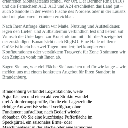
erfahrenen Montageteams schnell vor Ort. Der Berliner Ring (A10)
und die Fernachsen A12, A13 und A24 erschließen das Land gut –
auch Standorte in der weiten Fläche des Nordens oder in der Lausitz
sind mit planbaren Terminen erreichbar.
Nach Ihrer Anfrage klären wir Maße, Nutzung und Aufstelldauer,
legen den Liefer- und Aufbautermin verbindlich fest und liefern auf
Wunsch die Unterlagen zur Konstruktion mit – für die Anzeige bei
der zuständigen Bauaufsicht nach BbgBO. Eine Halle mittlerer
Größe ist in ein bis zwei Tagen montiert; bei komplexeren
Konfigurationen oder verstärktem Tragwerk für Zone 3 stimmen wir
den Zeitplan vorab mit Ihnen ab.
Sagen Sie uns, wie viel Fläche Sie brauchen und für wie lange – wir
melden uns mit einem konkreten Angebot für Ihren Standort in
Brandenburg.
Brandenburg verbindet Logistikdichte, weite
Agrarflächen und einen aktiven Strukturwandel –
drei Anforderungsprofile, für die ein Lagerzelt die
richtige Antwort ist: schnell verfügbar, ohne
Fundament aufstellbar, nach Bedarf wieder
abbaubar. Ob Sie eine kurzfristige Pufferfläche im
Speckgürtel, ein saisonales Ernte- oder
Maschinenlager in der Fläche oder eine temporäre