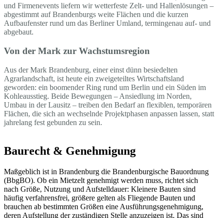
und Firmenevents liefern wir wetterfeste Zelt- und Hallenlösungen –
abgestimmt auf Brandenburgs weite Flächen und die kurzen
Aufbaufenster rund um das Berliner Umland, termingenau auf- und
abgebaut.
Von der Mark zur Wachstumsregion
Aus der Mark Brandenburg, einer einst dünn besiedelten
Agrarlandschaft, ist heute ein zweigeteiltes Wirtschaftsland
geworden: ein boomender Ring rund um Berlin und ein Süden im
Kohleausstieg. Beide Bewegungen – Ansiedlung im Norden,
Umbau in der Lausitz – treiben den Bedarf an flexiblen, temporären
Flächen, die sich an wechselnde Projektphasen anpassen lassen, statt
jahrelang fest gebunden zu sein.
Baurecht & Genehmigung
Maßgeblich ist in Brandenburg die Brandenburgische Bauordnung
(BbgBO). Ob ein Mietzelt genehmigt werden muss, richtet sich
nach Größe, Nutzung und Aufstelldauer: Kleinere Bauten sind
häufig verfahrensfrei, größere gelten als Fliegende Bauten und
brauchen ab bestimmten Größen eine Ausführungsgenehmigung,
deren Aufstellung der zuständigen Stelle anzuzeigen ist. Das sind