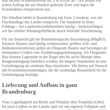
und decken Schneelastwerte bis 3,50 kN/m² ab – wir prüfen vor
jedem Auftrag die am Standort geltende Zone und legen die
Konstruktion entsprechend aus.
Die Windlast bleibt in Brandenburg mit Zone 2 moderat, was der
Flachlandlage des Landes entspricht. Für Standorte in freier
Feldlage – bei Landwirtschaftsbetrieben häufig – berücksichtigen
wir die erhöhte Windangriffsfläche durch fehlende Abschirmung.
Für das Baurecht gilt die Brandenburgische Bauordnung (BbgBO).
Kleinere Bauten sind häufig verfahrensfrei; größere Zelt- und
Hallenkonstruktionen gelten als Fliegende Bauten und benötigen ab
bestimmten Größen eine Ausführungsgenehmigung. Als Fliegender
Bau können Lagerzelte in der Regel drei bis sechs Monate ohne
Baugenehmigung betrieben werden; für längere Standzeiten ist eine
Genehmigung als ortsfester Bau einzuholen. Wir liefern auf Wunsch
alle Konstruktionsunterlagen, die die zuständige Bauaufsicht für die
Genehmigung benötigt.
Lieferung und Aufbau in ganz
Brandenburg
Vom Logistikgürtel um Berlin und Potsdam über Frankfurt (Oder)
bis nach Cottbus in der Lausitz sind wir mit eigenem Fuhrpark und