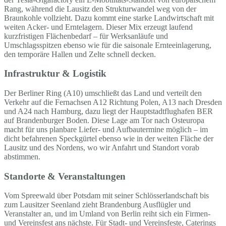
Rang, während die Lausitz den Strukturwandel weg von der
Braunkohle vollzieht. Dazu kommt eine starke Landwirtschaft mit
weiten Acker- und Erntelagern. Dieser Mix erzeugt laufend
kurzfristigen Flächenbedarf – für Werksanläufe und
Umschlagsspitzen ebenso wie für die saisonale Ernteeinlagerung,
den temporäre Hallen und Zelte schnell decken.
Infrastruktur & Logistik
Der Berliner Ring (A10) umschließt das Land und verteilt den
Verkehr auf die Fernachsen A12 Richtung Polen, A13 nach Dresden
und A24 nach Hamburg, dazu liegt der Hauptstadtflughafen BER
auf Brandenburger Boden. Diese Lage am Tor nach Osteuropa
macht für uns planbare Liefer- und Aufbautermine möglich – im
dicht befahrenen Speckgürtel ebenso wie in der weiten Fläche der
Lausitz und des Nordens, wo wir Anfahrt und Standort vorab
abstimmen.
Standorte & Veranstaltungen
Vom Spreewald über Potsdam mit seiner Schlösserlandschaft bis
zum Lausitzer Seenland zieht Brandenburg Ausflügler und
Veranstalter an, und im Umland von Berlin reiht sich ein Firmen-
und Vereinsfest ans nächste. Für Stadt- und Vereinsfeste, Caterings