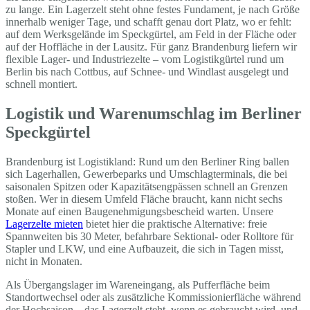
zu lange. Ein Lagerzelt steht ohne festes Fundament, je nach Größe
innerhalb weniger Tage, und schafft genau dort Platz, wo er fehlt:
auf dem Werksgelände im Speckgürtel, am Feld in der Fläche oder
auf der Hoffläche in der Lausitz. Für ganz Brandenburg liefern wir
flexible Lager- und Industriezelte – vom Logistikgürtel rund um
Berlin bis nach Cottbus, auf Schnee- und Windlast ausgelegt und
schnell montiert.
Logistik und Warenumschlag im Berliner
Speckgürtel
Brandenburg ist Logistikland: Rund um den Berliner Ring ballen
sich Lagerhallen, Gewerbeparks und Umschlagterminals, die bei
saisonalen Spitzen oder Kapazitätsengpässen schnell an Grenzen
stoßen. Wer in diesem Umfeld Fläche braucht, kann nicht sechs
Monate auf einen Baugenehmigungsbescheid warten. Unsere
Lagerzelte mieten
bietet hier die praktische Alternative: freie
Spannweiten bis 30 Meter, befahrbare Sektional- oder Rolltore für
Stapler und LKW, und eine Aufbauzeit, die sich in Tagen misst,
nicht in Monaten.
Als Übergangslager im Wareneingang, als Pufferfläche beim
Standortwechsel oder als zusätzliche Kommissionierfläche während
der Hochsaison – das Lagerzelt steht, wenn es gebraucht wird, und