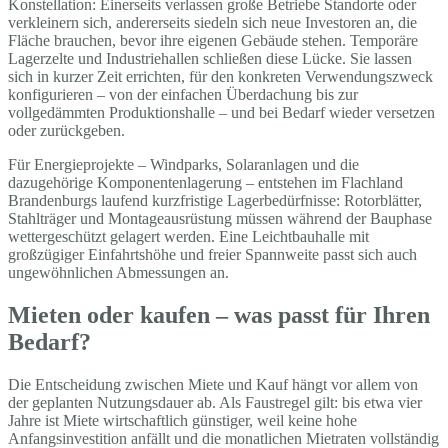
Konstellation: Einerseits verlassen große Betriebe Standorte oder
verkleinern sich, andererseits siedeln sich neue Investoren an, die
Fläche brauchen, bevor ihre eigenen Gebäude stehen. Temporäre
Lagerzelte und Industriehallen schließen diese Lücke. Sie lassen
sich in kurzer Zeit errichten, für den konkreten Verwendungszweck
konfigurieren – von der einfachen Überdachung bis zur
vollgedämmten Produktionshalle – und bei Bedarf wieder versetzen
oder zurückgeben.
Für Energieprojekte – Windparks, Solaranlagen und die
dazugehörige Komponentenlagerung – entstehen im Flachland
Brandenburgs laufend kurzfristige Lagerbedürfnisse: Rotorblätter,
Stahlträger und Montageausrüstung müssen während der Bauphase
wettergeschützt gelagert werden. Eine Leichtbauhalle mit
großzügiger Einfahrtshöhe und freier Spannweite passt sich auch
ungewöhnlichen Abmessungen an.
Mieten oder kaufen – was passt für Ihren
Bedarf?
Die Entscheidung zwischen Miete und Kauf hängt vor allem von
der geplanten Nutzungsdauer ab. Als Faustregel gilt: bis etwa vier
Jahre ist Miete wirtschaftlich günstiger, weil keine hohe
Anfangsinvestition anfällt und die monatlichen Mietraten vollständig