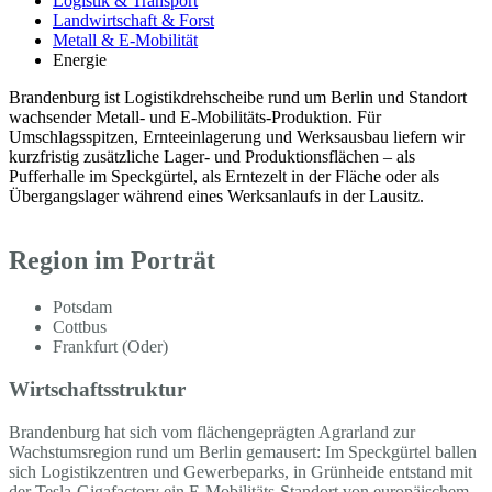
Logistik & Transport
Landwirtschaft & Forst
Metall & E-Mobilität
Energie
Brandenburg ist Logistikdrehscheibe rund um Berlin und Standort
wachsender Metall- und E-Mobilitäts-Produktion. Für
Umschlagsspitzen, Ernteeinlagerung und Werksausbau liefern wir
kurzfristig zusätzliche Lager- und Produktionsflächen – als
Pufferhalle im Speckgürtel, als Erntezelt in der Fläche oder als
Übergangslager während eines Werksanlaufs in der Lausitz.
Region im Porträt
Potsdam
Cottbus
Frankfurt (Oder)
Wirtschaftsstruktur
Brandenburg hat sich vom flächengeprägten Agrarland zur
Wachstumsregion rund um Berlin gemausert: Im Speckgürtel ballen
sich Logistikzentren und Gewerbeparks, in Grünheide entstand mit
der Tesla-Gigafactory ein E-Mobilitäts-Standort von europäischem