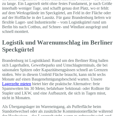
zu lange. Ein Lagerzelt steht ohne festes Fundament, je nach Größe
innerhalb weniger Tage, und schafft genau dort Platz, wo er fehlt:
auf dem Werksgelände im Speckgürtel, am Feld in der Fläche oder
auf der Hoffläche in der Lausitz. Für ganz Brandenburg liefern wir
flexible Lager- und Industriezelte – vom Logistikgürtel rund um
Berlin bis nach Cottbus, auf Schnee- und Windlast ausgelegt und
schnell montiert.
Logistik und Warenumschlag im Berliner
Speckgürtel
Brandenburg ist Logistikland: Rund um den Berliner Ring ballen
sich Lagerhallen, Gewerbeparks und Umschlagterminals, die bei
saisonalen Spitzen oder Kapazitätsengpässen schnell an Grenzen
stoßen. Wer in diesem Umfeld Fläche braucht, kann nicht sechs
Monate auf einen Baugenehmigungsbescheid warten. Unsere
Lagerzelte mieten
bietet hier die praktische Alternative: freie
Spannweiten bis 30 Meter, befahrbare Sektional- oder Rolltore für
Stapler und LKW, und eine Aufbauzeit, die sich in Tagen misst,
nicht in Monaten.
Als Übergangslager im Wareneingang, als Pufferfläche beim
Standortwechsel oder als zusätzliche Kommissionierfläche während
der Hochsaison – das Lagerzelt steht, wenn es gebraucht wird, und