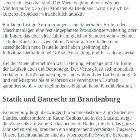
steuerlich absetzbar sind. Die Miete beginnt ab vier Wochen
Mindestlaufzeit; ab drei Monaten Aufstelldauer wird sie auch bei
kürzeren Projekten wirtschaftlich attraktiv.
Für längerfristige Anforderungen – ein dauerhaftes Ernte- oder
Maschinenlager, eine fest eingeplanete Produktionserweiterung oder
ein Lager, das über viele Jahre am gleichen Standort steht – rechnet
sich der Kauf ab ca. vier Jahren Nutzung. Sie erhalten dann
ausschließlich neue Bauteile und haben größtmögliche
Individualisierbarkeit bei Größe, Ausstattung und Fassadenmaterial.
Bei der Miete übernehmen wir Lieferung, Montage und am Ende
der Laufzeit auch die Demontage. Der Vertrag lässt sich monatlich
verlängern, Größenanpassungen sind während der Laufzeit möglich,
und der Mietpreis bleibt während der vereinbarten Laufzeit
garantiert stabil – kein gebundenes Kapital, keine Kreditbelastung.
Statik und Baurecht in Brandenburg
Brandenburg liegt überwiegend in Schneelastzone 2; im Süden des
Landes, insbesondere im Raum Cottbus und in der Lausitz, steigt
die Zone teils auf Zone 3. Das bedeutet: Hallen, die dort das ganze
Jahr stehen sollen, brauchen ein entsprechend verstärktes Tragwerk.
Unsere Leichtbauhallen sind als typengeprüfte Systeme berechnet