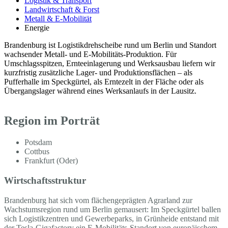
Logistik & Transport
Landwirtschaft & Forst
Metall & E-Mobilität
Energie
Brandenburg ist Logistikdrehscheibe rund um Berlin und Standort
wachsender Metall- und E-Mobilitäts-Produktion. Für
Umschlagsspitzen, Ernteeinlagerung und Werksausbau liefern wir
kurzfristig zusätzliche Lager- und Produktionsflächen – als
Pufferhalle im Speckgürtel, als Erntezelt in der Fläche oder als
Übergangslager während eines Werksanlaufs in der Lausitz.
Region im Porträt
Potsdam
Cottbus
Frankfurt (Oder)
Wirtschaftsstruktur
Brandenburg hat sich vom flächengeprägten Agrarland zur
Wachstumsregion rund um Berlin gemausert: Im Speckgürtel ballen
sich Logistikzentren und Gewerbeparks, in Grünheide entstand mit
der Tesla-Gigafactory ein E-Mobilitäts-Standort von europäischem