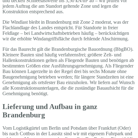
und decken Schneelastwerte bis 3,50 kN/m² ab – wir prüfen vor
jedem Auftrag die am Standort geltende Zone und legen die
Konstruktion entsprechend aus.
Die Windlast bleibt in Brandenburg mit Zone 2 moderat, was der
Flachlandlage des Landes entspricht. Für Standorte in freier
Feldlage – bei Landwirtschaftsbetrieben häufig – berücksichtigen
wir die erhöhte Windangriffsfläche durch fehlende Abschirmung.
Für das Baurecht gilt die Brandenburgische Bauordnung (BbgBO).
Kleinere Bauten sind häufig verfahrensfrei; größere Zelt- und
Hallenkonstruktionen gelten als Fliegende Bauten und benötigen ab
bestimmten Größen eine Ausführungsgenehmigung. Als Fliegender
Bau können Lagerzelte in der Regel drei bis sechs Monate ohne
Baugenehmigung betrieben werden; für längere Standzeiten ist eine
Genehmigung als ortsfester Bau einzuholen. Wir liefern auf Wunsch
alle Konstruktionsunterlagen, die die zuständige Bauaufsicht für die
Genehmigung benötigt.
Lieferung und Aufbau in ganz
Brandenburg
Vom Logistikgürtel um Berlin und Potsdam über Frankfurt (Oder)
bis nach Cottbus in der Lausitz sind wir mit eigenem Fuhrpark und