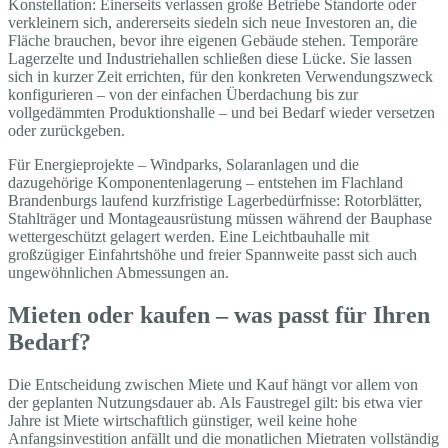
Konstellation: Einerseits verlassen große Betriebe Standorte oder
verkleinern sich, andererseits siedeln sich neue Investoren an, die
Fläche brauchen, bevor ihre eigenen Gebäude stehen. Temporäre
Lagerzelte und Industriehallen schließen diese Lücke. Sie lassen
sich in kurzer Zeit errichten, für den konkreten Verwendungszweck
konfigurieren – von der einfachen Überdachung bis zur
vollgedämmten Produktionshalle – und bei Bedarf wieder versetzen
oder zurückgeben.
Für Energieprojekte – Windparks, Solaranlagen und die
dazugehörige Komponentenlagerung – entstehen im Flachland
Brandenburgs laufend kurzfristige Lagerbedürfnisse: Rotorblätter,
Stahlträger und Montageausrüstung müssen während der Bauphase
wettergeschützt gelagert werden. Eine Leichtbauhalle mit
großzügiger Einfahrtshöhe und freier Spannweite passt sich auch
ungewöhnlichen Abmessungen an.
Mieten oder kaufen – was passt für Ihren
Bedarf?
Die Entscheidung zwischen Miete und Kauf hängt vor allem von
der geplanten Nutzungsdauer ab. Als Faustregel gilt: bis etwa vier
Jahre ist Miete wirtschaftlich günstiger, weil keine hohe
Anfangsinvestition anfällt und die monatlichen Mietraten vollständig