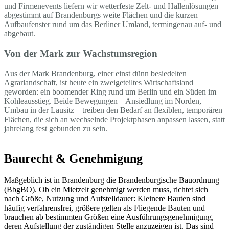
und Firmenevents liefern wir wetterfeste Zelt- und Hallenlösungen –
abgestimmt auf Brandenburgs weite Flächen und die kurzen
Aufbaufenster rund um das Berliner Umland, termingenau auf- und
abgebaut.
Von der Mark zur Wachstumsregion
Aus der Mark Brandenburg, einer einst dünn besiedelten
Agrarlandschaft, ist heute ein zweigeteiltes Wirtschaftsland
geworden: ein boomender Ring rund um Berlin und ein Süden im
Kohleausstieg. Beide Bewegungen – Ansiedlung im Norden,
Umbau in der Lausitz – treiben den Bedarf an flexiblen, temporären
Flächen, die sich an wechselnde Projektphasen anpassen lassen, statt
jahrelang fest gebunden zu sein.
Baurecht & Genehmigung
Maßgeblich ist in Brandenburg die Brandenburgische Bauordnung
(BbgBO). Ob ein Mietzelt genehmigt werden muss, richtet sich
nach Größe, Nutzung und Aufstelldauer: Kleinere Bauten sind
häufig verfahrensfrei, größere gelten als Fliegende Bauten und
brauchen ab bestimmten Größen eine Ausführungsgenehmigung,
deren Aufstellung der zuständigen Stelle anzuzeigen ist. Das sind