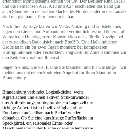
erfahrenen Montageteams schnell vor Ort. Der Berliner Ring (A10)
und die Fernachsen A12, A13 und A24 erschließen das Land gut –
auch Standorte in der weiten Fläche des Nordens oder in der Lausitz
sind mit planbaren Terminen erreichbar.
Nach Ihrer Anfrage klären wir Maße, Nutzung und Aufstelldauer,
legen den Liefer- und Aufbautermin verbindlich fest und liefern auf
Wunsch die Unterlagen zur Konstruktion mit – für die Anzeige bei
der zuständigen Bauaufsicht nach BbgBO. Eine Halle mittlerer
Größe ist in ein bis zwei Tagen montiert; bei komplexeren
Konfigurationen oder verstärktem Tragwerk für Zone 3 stimmen wir
den Zeitplan vorab mit Ihnen ab.
Sagen Sie uns, wie viel Fläche Sie brauchen und für wie lange – wir
melden uns mit einem konkreten Angebot für Ihren Standort in
Brandenburg.
Brandenburg verbindet Logistikdichte, weite
Agrarflächen und einen aktiven Strukturwandel –
drei Anforderungsprofile, für die ein Lagerzelt die
richtige Antwort ist: schnell verfügbar, ohne
Fundament aufstellbar, nach Bedarf wieder
abbaubar. Ob Sie eine kurzfristige Pufferfläche im
Speckgürtel, ein saisonales Ernte- oder
Maschinenlager in der Fläche oder eine temporäre