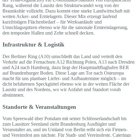
Rang, während die Lausitz den Strukturwandel weg von der
Braunkohle vollzieht. Dazu kommt eine starke Landwirtschaft mit
weiten Acker- und Erntelagern. Dieser Mix erzeugt laufend
kurzfristigen Flächenbedarf – für Werksanläufe und
Umschlagsspitzen ebenso wie für die saisonale Ernteeinlagerung,
den temporäre Hallen und Zelte schnell decken.
Infrastruktur & Logistik
Der Berliner Ring (A10) umschließt das Land und verteilt den
Verkehr auf die Fernachsen A12 Richtung Polen, A13 nach Dresden
und A24 nach Hamburg, dazu liegt der Hauptstadtflughafen BER
auf Brandenburger Boden. Diese Lage am Tor nach Osteuropa
macht für uns planbare Liefer- und Aufbautermine möglich – im
dicht befahrenen Speckgürtel ebenso wie in der weiten Fläche der
Lausitz und des Nordens, wo wir Anfahrt und Standort vorab
abstimmen.
Standorte & Veranstaltungen
Vom Spreewald über Potsdam mit seiner Schlösserlandschaft bis
zum Lausitzer Seenland zieht Brandenburg Ausflügler und
Veranstalter an, und im Umland von Berlin reiht sich ein Firmen-
und Vereinsfest ans nächste. Für Stadt- und Vereinsfeste, Caterings