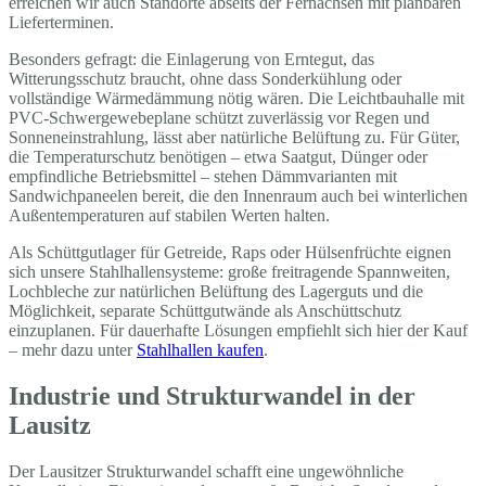
erreichen wir auch Standorte abseits der Fernachsen mit planbaren
Lieferterminen.
Besonders gefragt: die Einlagerung von Erntegut, das
Witterungsschutz braucht, ohne dass Sonderkühlung oder
vollständige Wärmedämmung nötig wären. Die Leichtbauhalle mit
PVC-Schwergewebeplane schützt zuverlässig vor Regen und
Sonneneinstrahlung, lässt aber natürliche Belüftung zu. Für Güter,
die Temperaturschutz benötigen – etwa Saatgut, Dünger oder
empfindliche Betriebsmittel – stehen Dämmvarianten mit
Sandwichpaneelen bereit, die den Innenraum auch bei winterlichen
Außentemperaturen auf stabilen Werten halten.
Als Schüttgutlager für Getreide, Raps oder Hülsenfrüchte eignen
sich unsere Stahlhallensysteme: große freitragende Spannweiten,
Lochbleche zur natürlichen Belüftung des Lagerguts und die
Möglichkeit, separate Schüttgutwände als Anschüttschutz
einzuplanen. Für dauerhafte Lösungen empfiehlt sich hier der Kauf
– mehr dazu unter
Stahlhallen kaufen
.
Industrie und Strukturwandel in der
Lausitz
Der Lausitzer Strukturwandel schafft eine ungewöhnliche