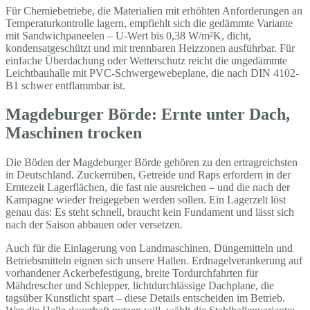
Für Chemiebetriebe, die Materialien mit erhöhten Anforderungen an
Temperaturkontrolle lagern, empfiehlt sich die gedämmte Variante
mit Sandwichpaneelen – U-Wert bis 0,38 W/m²K, dicht,
kondensatgeschützt und mit trennbaren Heizzonen ausführbar. Für
einfache Überdachung oder Wetterschutz reicht die ungedämmte
Leichtbauhalle mit PVC-Schwergewebeplane, die nach DIN 4102-
B1 schwer entflammbar ist.
Magdeburger Börde: Ernte unter Dach,
Maschinen trocken
Die Böden der Magdeburger Börde gehören zu den ertragreichsten
in Deutschland. Zuckerrüben, Getreide und Raps erfordern in der
Erntezeit Lagerflächen, die fast nie ausreichen – und die nach der
Kampagne wieder freigegeben werden sollen. Ein Lagerzelt löst
genau das: Es steht schnell, braucht kein Fundament und lässt sich
nach der Saison abbauen oder versetzen.
Auch für die Einlagerung von Landmaschinen, Düngemitteln und
Betriebsmitteln eignen sich unsere Hallen. Erdnagelverankerung auf
vorhandener Ackerbefestigung, breite Tordurchfahrten für
Mähdrescher und Schlepper, lichtdurchlässige Dachplane, die
tagsüber Kunstlicht spart – diese Details entscheiden im Betrieb.