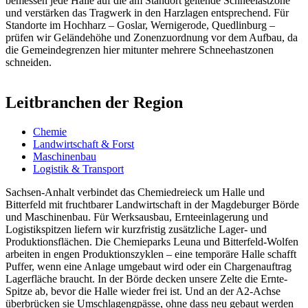
bemessen jede Halle auf die am Standort geltende Schneelastzone
und verstärken das Tragwerk in den Harzlagen entsprechend. Für
Standorte im Hochharz – Goslar, Wernigerode, Quedlinburg –
prüfen wir Geländehöhe und Zonenzuordnung vor dem Aufbau, da
die Gemeindegrenzen hier mitunter mehrere Schneehastzonen
schneiden.
Leitbranchen der Region
Chemie
Landwirtschaft & Forst
Maschinenbau
Logistik & Transport
Sachsen-Anhalt verbindet das Chemiedreieck um Halle und
Bitterfeld mit fruchtbarer Landwirtschaft in der Magdeburger Börde
und Maschinenbau. Für Werksausbau, Ernteeinlagerung und
Logistikspitzen liefern wir kurzfristig zusätzliche Lager- und
Produktionsflächen. Die Chemieparks Leuna und Bitterfeld-Wolfen
arbeiten in engen Produktionszyklen – eine temporäre Halle schafft
Puffer, wenn eine Anlage umgebaut wird oder ein Chargenauftrag
Lagerfläche braucht. In der Börde decken unsere Zelte die Ernte-
Spitze ab, bevor die Halle wieder frei ist. Und an der A2-Achse
überbrücken sie Umschlagengpässe, ohne dass neu gebaut werden