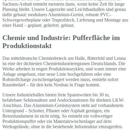
Sachsen-Anhalt entsteht meistens dann, wenn keine Zeit für lange
Planung bleibt. Unsere Lagerzelte und Leichtbauhallen sind genau
dafür gebaut: modulares Aluminium-Gerüst, robuste PVC-
Schwergewebeplane oder Trapezblech, Lieferung und Montage aus
einer Hand – geplant. geliefert. gebaut.
Chemie und Industrie: Pufferfläche im
Produktionstakt
Das mitteldeutsche Chemiedreieck um Halle, Bitterfeld und Leuna
ist eine der dichtesten Chemieindustrieregionen Deutschlands. Die
Werke arbeiten in engen Produktionszyklen, und wann immer eine
Anlage umgebaut, eine neue Linie hochgefahren oder eine
Rohstoffcharge zwischengelagert werden muss, entsteht sofort
Raumbedarf – für den kein Neubau in Frage kommt.
Unsere Industriehallen bieten freie Spannweiten bis 30 m,
befahrbare Sektionaltore und Andockstationen für direkten LKW-
Anschluss. Das Aluminium-Gerüstsystem steht auf vorhandenem
Untergrund – Schotter, Pflaster oder Asphalt genügen, ein
Betonfundament ist nicht nötig. So entsteht ein vollwertiger
Produktionspuffer oder ein Materialzwischenlager auf dem
Werksgelände, ohne in die bestehende Infrastruktur einzugreifen.