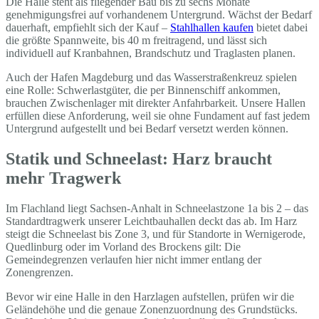
Die Halle steht als fliegender Bau bis zu sechs Monate
genehmigungsfrei auf vorhandenem Untergrund. Wächst der Bedarf
dauerhaft, empfiehlt sich der Kauf –
Stahlhallen kaufen
bietet dabei
die größte Spannweite, bis 40 m freitragend, und lässt sich
individuell auf Kranbahnen, Brandschutz und Traglasten planen.
Auch der Hafen Magdeburg und das Wasserstraßenkreuz spielen
eine Rolle: Schwerlastgüter, die per Binnenschiff ankommen,
brauchen Zwischenlager mit direkter Anfahrbarkeit. Unsere Hallen
erfüllen diese Anforderung, weil sie ohne Fundament auf fast jedem
Untergrund aufgestellt und bei Bedarf versetzt werden können.
Statik und Schneelast: Harz braucht
mehr Tragwerk
Im Flachland liegt Sachsen-Anhalt in Schneelastzone 1a bis 2 – das
Standardtragwerk unserer Leichtbauhallen deckt das ab. Im Harz
steigt die Schneelast bis Zone 3, und für Standorte in Wernigerode,
Quedlinburg oder im Vorland des Brockens gilt: Die
Gemeindegrenzen verlaufen hier nicht immer entlang der
Zonengrenzen.
Bevor wir eine Halle in den Harzlagen aufstellen, prüfen wir die
Geländehöhe und die genaue Zonenzuordnung des Grundstücks.