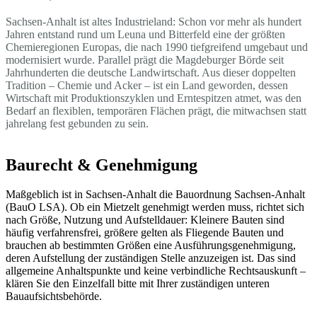
Sachsen-Anhalt ist altes Industrieland: Schon vor mehr als hundert
Jahren entstand rund um Leuna und Bitterfeld eine der größten
Chemieregionen Europas, die nach 1990 tiefgreifend umgebaut und
modernisiert wurde. Parallel prägt die Magdeburger Börde seit
Jahrhunderten die deutsche Landwirtschaft. Aus dieser doppelten
Tradition – Chemie und Acker – ist ein Land geworden, dessen
Wirtschaft mit Produktionszyklen und Erntespitzen atmet, was den
Bedarf an flexiblen, temporären Flächen prägt, die mitwachsen statt
jahrelang fest gebunden zu sein.
Baurecht & Genehmigung
Maßgeblich ist in Sachsen-Anhalt die Bauordnung Sachsen-Anhalt
(BauO LSA). Ob ein Mietzelt genehmigt werden muss, richtet sich
nach Größe, Nutzung und Aufstelldauer: Kleinere Bauten sind
häufig verfahrensfrei, größere gelten als Fliegende Bauten und
brauchen ab bestimmten Größen eine Ausführungsgenehmigung,
deren Aufstellung der zuständigen Stelle anzuzeigen ist. Das sind
allgemeine Anhaltspunkte und keine verbindliche Rechtsauskunft –
klären Sie den Einzelfall bitte mit Ihrer zuständigen unteren
Bauaufsichtsbehörde.