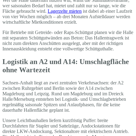
Wer die Halle dauerhaft nutzen will, wählt die Stahlhallenvariante;
wer saisonalen Bedarf hat, mietet und zahlt nur so lange, wie die
Fläche gebraucht wird.
Lagerzelte mieten
ist dabei ab einer Laufzeit
von vier Wochen möglich – ab drei Monaten Aufstelldauer werden
wirtschaftliche Mietkonditionen erzielt.
Für Betriebe mit Getreide- oder Raps-Schüttgut planen wir die Halle
mit separaten Schüttgutwänden aus Beton: Das Hallentragwerk ist
nicht zum direkten Anschütten ausgelegt, aber mit der richtigen
Innenauskleidung entsteht eine vollwertige Schüttguthalle.
Logistik an A2 und A14: Umschlagfläche
ohne Wartezeit
Sachsen-Anhalt liegt an zwei zentralen Verkehrsachsen: der A2
zwischen Ruhrgebiet und Berlin sowie der A14 zwischen
Magdeburg und Leipzig. Rund um Magdeburg und im Dreieck
Halle/Merseburg entstehen bei Logistik- und Umschlagbetrieben
regelmäßig saisonale Spitzen und Anlaufphasen, für die keine
dauerhafte Hallenfläche geplant ist.
Unsere Leichtbauhallen liefern kurzfristig Puffer: breite
Durchfahrten für Stapler und Sattelzüge, Andockstationen für
direkte LKW-Andockung, Sektionaltore mit elektrischem Antrieb.