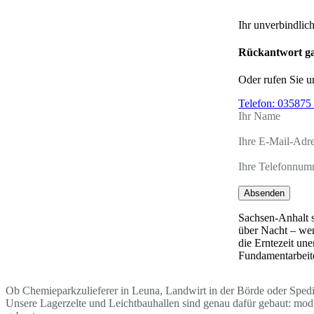
Ihr unverbindlic
Rückantwort ga
Oder rufen Sie u
Telefon:
035875 
Ihr Name
Ihre E-Mail-Adr
Ihre Telefonnum
Absenden
Sachsen-Anhalt s
über Nacht – wen
die Erntezeit un
Fundamentarbeite
Ob Chemieparkzulieferer in Leuna, Landwirt in der Börde oder Spedite
Unsere Lagerzelte und Leichtbauhallen sind genau dafür gebaut: mo