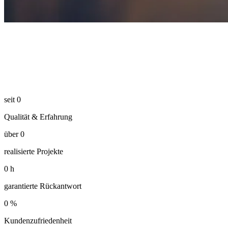
seit
0
Qualität & Erfahrung
über
0
realisierte Projekte
0
h
garantierte Rückantwort
0
%
Kundenzufriedenheit