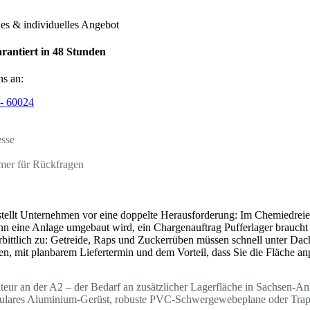
hes & individuelles Angebot
rantiert in 48 Stunden
ns an:
- 60024
esse
mer für Rückfragen
tellt Unternehmen vor eine doppelte Herausforderung: Im Chemiedreie
n eine Anlage umgebaut wird, ein Chargenauftrag Pufferlager braucht 
erbittlich zu: Getreide, Raps und Zuckerrüben müssen schnell unter Dach
n, mit planbarem Liefertermin und dem Vorteil, dass Sie die Fläche an
ur an der A2 – der Bedarf an zusätzlicher Lagerfläche in Sachsen-Anha
dulares Aluminium-Gerüst, robuste PVC-Schwergewebeplane oder Trapez