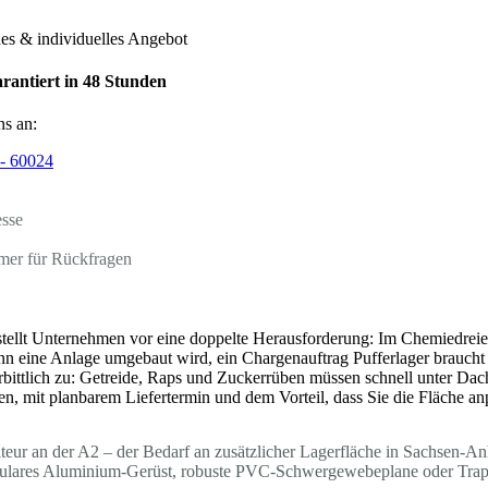
hes & individuelles Angebot
rantiert in 48 Stunden
ns an:
- 60024
esse
mer für Rückfragen
tellt Unternehmen vor eine doppelte Herausforderung: Im Chemiedreie
n eine Anlage umgebaut wird, ein Chargenauftrag Pufferlager braucht 
erbittlich zu: Getreide, Raps und Zuckerrüben müssen schnell unter Dach
n, mit planbarem Liefertermin und dem Vorteil, dass Sie die Fläche an
ur an der A2 – der Bedarf an zusätzlicher Lagerfläche in Sachsen-Anha
dulares Aluminium-Gerüst, robuste PVC-Schwergewebeplane oder Trapez