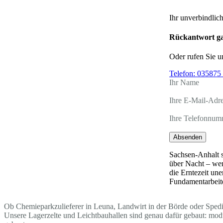
Ihr unverbindlic
Rückantwort ga
Oder rufen Sie u
Telefon:
035875 
Ihr Name
Ihre E-Mail-Adr
Ihre Telefonnum
Absenden
Sachsen-Anhalt s
über Nacht – wen
die Erntezeit un
Fundamentarbeite
Ob Chemieparkzulieferer in Leuna, Landwirt in der Börde oder Spedite
Unsere Lagerzelte und Leichtbauhallen sind genau dafür gebaut: mo