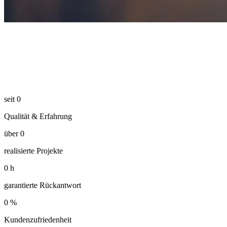
seit
0
Qualität & Erfahrung
über
0
realisierte Projekte
0
h
garantierte Rückantwort
0
%
Kundenzufriedenheit