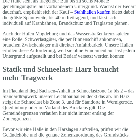
Die Halle steht als fliegender Bau bis zu sechs Monate
genehmigungsfrei auf vorhandenem Untergrund. Wächst der Bedarf
dauerhaft, empfiehlt sich der Kauf –
Stahlhallen kaufen
bietet dabei
die größte Spannweite, bis 40 m freitragend, und lässt sich
individuell auf Kranbahnen, Brandschutz und Traglasten planen.
Auch der Hafen Magdeburg und das Wasserstraßenkreuz spielen
eine Rolle: Schwerlastgüter, die per Binnenschiff ankommen,
brauchen Zwischenlager mit direkter Anfahrbarkeit. Unsere Hallen
erfüllen diese Anforderung, weil sie ohne Fundament auf fast jedem
Untergrund aufgestellt und bei Bedarf versetzt werden können.
Statik und Schneelast: Harz braucht
mehr Tragwerk
Im Flachland liegt Sachsen-Anhalt in Schneelastzone 1a bis 2 – das
Standardtragwerk unserer Leichtbauhallen deckt das ab. Im Harz
steigt die Schneelast bis Zone 3, und für Standorte in Wernigerode,
Quedlinburg oder im Vorland des Brockens gilt: Die
Gemeindegrenzen verlaufen hier nicht immer entlang der
Zonengrenzen.
Bevor wir eine Halle in den Harzlagen aufstellen, prüfen wir die
Geländehöhe und die genaue Zonenzuordnung des Grundstücks.