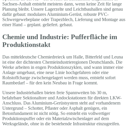
Sachsen-Anhalt entsteht meistens dann, wenn keine Zeit für lange
Planung bleibt. Unsere Lagerzelte und Leichtbauhallen sind genau
dafür gebaut: modulares Aluminium-Gerüst, robuste PVC-
Schwergewebeplane oder Trapezblech, Lieferung und Montage aus
einer Hand – geplant. geliefert. gebaut.
Chemie und Industrie: Pufferfläche im
Produktionstakt
Das mitteldeutsche Chemiedreieck um Halle, Bitterfeld und Leuna
ist eine der dichtesten Chemieindustrieregionen Deutschlands. Die
Werke arbeiten in engen Produktionszyklen, und wann immer eine
Anlage umgebaut, eine neue Linie hochgefahren oder eine
Rohstoffcharge zwischengelagert werden muss, entsteht sofort
Raumbedarf – für den kein Neubau in Frage kommt.
Unsere Industriehallen bieten freie Spannweiten bis 30 m,
befahrbare Sektionaltore und Andockstationen für direkten LKW-
Anschluss. Das Aluminium-Gerüstsystem steht auf vorhandenem
Untergrund – Schotter, Pflaster oder Asphalt genügen, ein
Betonfundament ist nicht nötig. So entsteht ein vollwertiger
Produktionspuffer oder ein Materialzwischenlager auf dem
Werksgelände, ohne in die bestehende Infrastruktur einzugreifen.