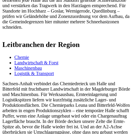
bemessen jede Halle auf die am Standort geltende Schneelastzone
und verstärken das Tragwerk in den Harzlagen entsprechend. Für
Standorte im Hochharz – Goslar, Wernigerode, Quedlinburg –
prüfen wir Geländehöhe und Zonenzuordnung vor dem Aufbau, da
die Gemeindegrenzen hier mitunter mehrere Schneehastzonen
schneiden.
Leitbranchen der Region
Chemie
Landwirtschaft & Forst
Maschinenbau
Logistik & Transport
Sachsen-Anhalt verbindet das Chemiedreieck um Halle und
Bitterfeld mit fruchtbarer Landwirtschaft in der Magdeburger Börde
und Maschinenbau. Für Werksausbau, Ernteeinlagerung und
Logistikspitzen liefern wir kurzfristig zusätzliche Lager- und
Produktionsflächen. Die Chemieparks Leuna und Bitterfeld-Wolfen
arbeiten in engen Produktionszyklen – eine temporäre Halle schafft
Puffer, wenn eine Anlage umgebaut wird oder ein Chargenauftrag
Lagerfläche braucht. In der Börde decken unsere Zelte die Ernte-
Spitze ab, bevor die Halle wieder frei ist. Und an der A2-Achse
überbrücken sie Umschlagengpässe, ohne dass neu gebaut werden