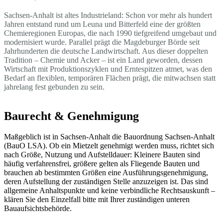
Sachsen-Anhalt ist altes Industrieland: Schon vor mehr als hundert
Jahren entstand rund um Leuna und Bitterfeld eine der größten
Chemieregionen Europas, die nach 1990 tiefgreifend umgebaut und
modernisiert wurde. Parallel prägt die Magdeburger Börde seit
Jahrhunderten die deutsche Landwirtschaft. Aus dieser doppelten
Tradition – Chemie und Acker – ist ein Land geworden, dessen
Wirtschaft mit Produktionszyklen und Erntespitzen atmet, was den
Bedarf an flexiblen, temporären Flächen prägt, die mitwachsen statt
jahrelang fest gebunden zu sein.
Baurecht & Genehmigung
Maßgeblich ist in Sachsen-Anhalt die Bauordnung Sachsen-Anhalt
(BauO LSA). Ob ein Mietzelt genehmigt werden muss, richtet sich
nach Größe, Nutzung und Aufstelldauer: Kleinere Bauten sind
häufig verfahrensfrei, größere gelten als Fliegende Bauten und
brauchen ab bestimmten Größen eine Ausführungsgenehmigung,
deren Aufstellung der zuständigen Stelle anzuzeigen ist. Das sind
allgemeine Anhaltspunkte und keine verbindliche Rechtsauskunft –
klären Sie den Einzelfall bitte mit Ihrer zuständigen unteren
Bauaufsichtsbehörde.