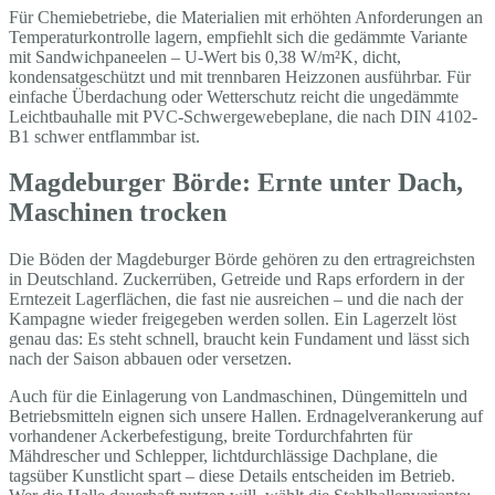
Für Chemiebetriebe, die Materialien mit erhöhten Anforderungen an
Temperaturkontrolle lagern, empfiehlt sich die gedämmte Variante
mit Sandwichpaneelen – U-Wert bis 0,38 W/m²K, dicht,
kondensatgeschützt und mit trennbaren Heizzonen ausführbar. Für
einfache Überdachung oder Wetterschutz reicht die ungedämmte
Leichtbauhalle mit PVC-Schwergewebeplane, die nach DIN 4102-
B1 schwer entflammbar ist.
Magdeburger Börde: Ernte unter Dach,
Maschinen trocken
Die Böden der Magdeburger Börde gehören zu den ertragreichsten
in Deutschland. Zuckerrüben, Getreide und Raps erfordern in der
Erntezeit Lagerflächen, die fast nie ausreichen – und die nach der
Kampagne wieder freigegeben werden sollen. Ein Lagerzelt löst
genau das: Es steht schnell, braucht kein Fundament und lässt sich
nach der Saison abbauen oder versetzen.
Auch für die Einlagerung von Landmaschinen, Düngemitteln und
Betriebsmitteln eignen sich unsere Hallen. Erdnagelverankerung auf
vorhandener Ackerbefestigung, breite Tordurchfahrten für
Mähdrescher und Schlepper, lichtdurchlässige Dachplane, die
tagsüber Kunstlicht spart – diese Details entscheiden im Betrieb.