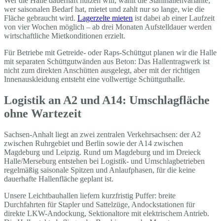
Wer die Halle dauerhaft nutzen will, wählt die Stahlhallenvariante;
wer saisonalen Bedarf hat, mietet und zahlt nur so lange, wie die
Fläche gebraucht wird.
Lagerzelte mieten
ist dabei ab einer Laufzeit
von vier Wochen möglich – ab drei Monaten Aufstelldauer werden
wirtschaftliche Mietkonditionen erzielt.
Für Betriebe mit Getreide- oder Raps-Schüttgut planen wir die Halle
mit separaten Schüttgutwänden aus Beton: Das Hallentragwerk ist
nicht zum direkten Anschütten ausgelegt, aber mit der richtigen
Innenauskleidung entsteht eine vollwertige Schüttguthalle.
Logistik an A2 und A14: Umschlagfläche
ohne Wartezeit
Sachsen-Anhalt liegt an zwei zentralen Verkehrsachsen: der A2
zwischen Ruhrgebiet und Berlin sowie der A14 zwischen
Magdeburg und Leipzig. Rund um Magdeburg und im Dreieck
Halle/Merseburg entstehen bei Logistik- und Umschlagbetrieben
regelmäßig saisonale Spitzen und Anlaufphasen, für die keine
dauerhafte Hallenfläche geplant ist.
Unsere Leichtbauhallen liefern kurzfristig Puffer: breite
Durchfahrten für Stapler und Sattelzüge, Andockstationen für
direkte LKW-Andockung, Sektionaltore mit elektrischem Antrieb.