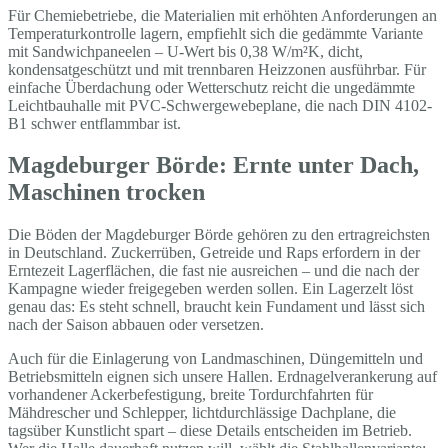
Für Chemiebetriebe, die Materialien mit erhöhten Anforderungen an
Temperaturkontrolle lagern, empfiehlt sich die gedämmte Variante
mit Sandwichpaneelen – U-Wert bis 0,38 W/m²K, dicht,
kondensatgeschützt und mit trennbaren Heizzonen ausführbar. Für
einfache Überdachung oder Wetterschutz reicht die ungedämmte
Leichtbauhalle mit PVC-Schwergewebeplane, die nach DIN 4102-
B1 schwer entflammbar ist.
Magdeburger Börde: Ernte unter Dach,
Maschinen trocken
Die Böden der Magdeburger Börde gehören zu den ertragreichsten
in Deutschland. Zuckerrüben, Getreide und Raps erfordern in der
Erntezeit Lagerflächen, die fast nie ausreichen – und die nach der
Kampagne wieder freigegeben werden sollen. Ein Lagerzelt löst
genau das: Es steht schnell, braucht kein Fundament und lässt sich
nach der Saison abbauen oder versetzen.
Auch für die Einlagerung von Landmaschinen, Düngemitteln und
Betriebsmitteln eignen sich unsere Hallen. Erdnagelverankerung auf
vorhandener Ackerbefestigung, breite Tordurchfahrten für
Mähdrescher und Schlepper, lichtdurchlässige Dachplane, die
tagsüber Kunstlicht spart – diese Details entscheiden im Betrieb.