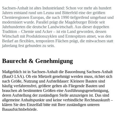
Sachsen-Anhalt ist altes Industrieland: Schon vor mehr als hundert
Jahren entstand rund um Leuna und Bitterfeld eine der größten
Chemieregionen Europas, die nach 1990 tiefgreifend umgebaut und
modernisiert wurde. Parallel prägt die Magdeburger Börde seit
Jahrhunderten die deutsche Landwirtschaft. Aus dieser doppelten
Tradition – Chemie und Acker – ist ein Land geworden, dessen
Wirtschaft mit Produktionszyklen und Erntespitzen atmet, was den
Bedarf an flexiblen, temporären Flächen prägt, die mitwachsen statt
jahrelang fest gebunden zu sein.
Baurecht & Genehmigung
Maßgeblich ist in Sachsen-Anhalt die Bauordnung Sachsen-Anhalt
(BauO LSA). Ob ein Mietzelt genehmigt werden muss, richtet sich
nach Größe, Nutzung und Aufstelldauer: Kleinere Bauten sind
häufig verfahrensfrei, größere gelten als Fliegende Bauten und
brauchen ab bestimmten Größen eine Ausführungsgenehmigung,
deren Aufstellung der zuständigen Stelle anzuzeigen ist. Das sind
allgemeine Anhaltspunkte und keine verbindliche Rechtsauskunft –
klären Sie den Einzelfall bitte mit Ihrer zuständigen unteren
Bauaufsichtsbehörde.