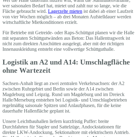
Wer die Halle dauerhaft nutzen will, wählt die Stahlhallenvariante;
wer saisonalen Bedarf hat, mietet und zahlt nur so lange, wie die
Fläche gebraucht wird.
Lagerzelte mieten
ist dabei ab einer Laufzeit
von vier Wochen möglich – ab drei Monaten Aufstelldauer werden
wirtschaftliche Mietkonditionen erzielt.
Für Betriebe mit Getreide- oder Raps-Schüttgut planen wir die Halle
mit separaten Schüttgutwänden aus Beton: Das Hallentragwerk ist
nicht zum direkten Anschütten ausgelegt, aber mit der richtigen
Innenauskleidung entsteht eine vollwertige Schüttguthalle.
Logistik an A2 und A14: Umschlagfläche
ohne Wartezeit
Sachsen-Anhalt liegt an zwei zentralen Verkehrsachsen: der A2
zwischen Ruhrgebiet und Berlin sowie der A14 zwischen
Magdeburg und Leipzig. Rund um Magdeburg und im Dreieck
Halle/Merseburg entstehen bei Logistik- und Umschlagbetrieben
regelmäßig saisonale Spitzen und Anlaufphasen, für die keine
dauerhafte Hallenfläche geplant ist.
Unsere Leichtbauhallen liefern kurzfristig Puffer: breite
Durchfahrten für Stapler und Sattelzüge, Andockstationen für
direkte LKW-Andockung, Sektionaltore mit elektrischem Antrieb.