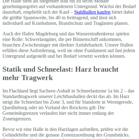
Die Halle steht als fliegender Bau bis zu sechs Monate
genehmigungsfrei auf vorhandenem Untergrund. Wächst der Bedarf
dauerhaft, empfiehlt sich der Kauf –
Stahlhallen kaufen
bietet dabei
die größte Spannweite, bis 40 m freitragend, und lässt sich
individuell auf Kranbahnen, Brandschutz und Traglasten planen.
Auch der Hafen Magdeburg und das Wasserstraßenkreuz spielen
eine Rolle: Schwerlastgüter, die per Binnenschiff ankommen,
brauchen Zwischenlager mit direkter Anfahrbarkeit. Unsere Hallen
erfüllen diese Anforderung, weil sie ohne Fundament auf fast jedem
Untergrund aufgestellt und bei Bedarf versetzt werden können.
Statik und Schneelast: Harz braucht
mehr Tragwerk
Im Flachland liegt Sachsen-Anhalt in Schneelastzone 1a bis 2 – das
Standardtragwerk unserer Leichtbauhallen deckt das ab. Im Harz
steigt die Schneelast bis Zone 3, und für Standorte in Wernigerode,
Quedlinburg oder im Vorland des Brockens gilt: Die
Gemeindegrenzen verlaufen hier nicht immer entlang der
Zonengrenzen.
Bevor wir eine Halle in den Harzlagen aufstellen, prüfen wir die
Geländehöhe und die genaue Zonenzuordnung des Grundstücks.