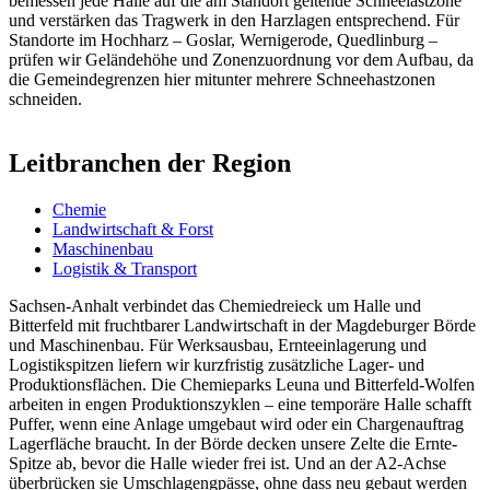
bemessen jede Halle auf die am Standort geltende Schneelastzone
und verstärken das Tragwerk in den Harzlagen entsprechend. Für
Standorte im Hochharz – Goslar, Wernigerode, Quedlinburg –
prüfen wir Geländehöhe und Zonenzuordnung vor dem Aufbau, da
die Gemeindegrenzen hier mitunter mehrere Schneehastzonen
schneiden.
Leitbranchen der Region
Chemie
Landwirtschaft & Forst
Maschinenbau
Logistik & Transport
Sachsen-Anhalt verbindet das Chemiedreieck um Halle und
Bitterfeld mit fruchtbarer Landwirtschaft in der Magdeburger Börde
und Maschinenbau. Für Werksausbau, Ernteeinlagerung und
Logistikspitzen liefern wir kurzfristig zusätzliche Lager- und
Produktionsflächen. Die Chemieparks Leuna und Bitterfeld-Wolfen
arbeiten in engen Produktionszyklen – eine temporäre Halle schafft
Puffer, wenn eine Anlage umgebaut wird oder ein Chargenauftrag
Lagerfläche braucht. In der Börde decken unsere Zelte die Ernte-
Spitze ab, bevor die Halle wieder frei ist. Und an der A2-Achse
überbrücken sie Umschlagengpässe, ohne dass neu gebaut werden