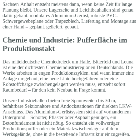
Sachsen-Anhalt entsteht meistens dann, wenn keine Zeit für lange
Planung bleibt. Unsere Lagerzelte und Leichtbauhallen sind genau
dafür gebaut: modulares Aluminium-Gerüst, robuste PVC-
Schwergewebeplane oder Trapezblech, Lieferung und Montage aus
einer Hand – geplant. geliefert. gebaut.
Chemie und Industrie: Pufferfläche im
Produktionstakt
Das mitteldeutsche Chemiedreieck um Halle, Bitterfeld und Leuna
ist eine der dichtesten Chemieindustrieregionen Deutschlands. Die
Werke arbeiten in engen Produktionszyklen, und wann immer eine
Anlage umgebaut, eine neue Linie hochgefahren oder eine
Rohstoffcharge zwischengelagert werden muss, entsteht sofort
Raumbedarf – für den kein Neubau in Frage kommt.
Unsere Industriehallen bieten freie Spannweiten bis 30 m,
befahrbare Sektionaltore und Andockstationen für direkten LKW-
Anschluss. Das Aluminium-Gerüstsystem steht auf vorhandenem
Untergrund – Schotter, Pflaster oder Asphalt genügen, ein
Betonfundament ist nicht nötig. So entsteht ein vollwertiger
Produktionspuffer oder ein Materialzwischenlager auf dem
Werksgelände, ohne in die bestehende Infrastruktur einzugreifen.