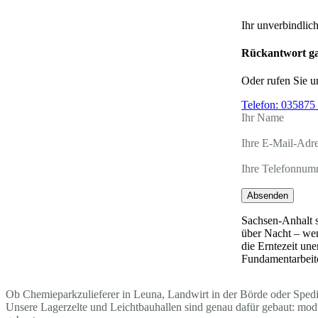
Ihr unverbindlic
Rückantwort ga
Oder rufen Sie u
Telefon:
035875 
Ihr Name
Ihre E-Mail-Adr
Ihre Telefonnum
Absenden
Sachsen-Anhalt s
über Nacht – wen
die Erntezeit un
Fundamentarbeite
Ob Chemieparkzulieferer in Leuna, Landwirt in der Börde oder Spedite
Unsere Lagerzelte und Leichtbauhallen sind genau dafür gebaut: mo