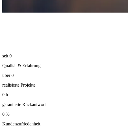
seit
0
Qualität & Erfahrung
über
0
realisierte Projekte
0
h
garantierte Rückantwort
0
%
Kundenzufriedenheit