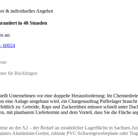
hes & individuelles Angebot
rantiert in 48 Stunden
ns an:
- 60024
esse
mer für Rückfragen
tellt Unternehmen vor eine doppelte Herausforderung: Im Chemiedreie
n eine Anlage umgebaut wird, ein Chargenauftrag Pufferlager braucht 
erbittlich zu: Getreide, Raps und Zuckerrüben müssen schnell unter Dach
n, mit planbarem Liefertermin und dem Vorteil, dass Sie die Fläche an
ur an der A2 – der Bedarf an zusätzlicher Lagerfläche in Sachsen-Anha
dulares Aluminium-Gerüst, robuste PVC-Schwergewebeplane oder Trapez