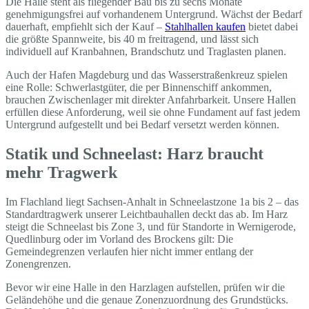
Die Halle steht als fliegender Bau bis zu sechs Monate
genehmigungsfrei auf vorhandenem Untergrund. Wächst der Bedarf
dauerhaft, empfiehlt sich der Kauf –
Stahlhallen kaufen
bietet dabei
die größte Spannweite, bis 40 m freitragend, und lässt sich
individuell auf Kranbahnen, Brandschutz und Traglasten planen.
Auch der Hafen Magdeburg und das Wasserstraßenkreuz spielen
eine Rolle: Schwerlastgüter, die per Binnenschiff ankommen,
brauchen Zwischenlager mit direkter Anfahrbarkeit. Unsere Hallen
erfüllen diese Anforderung, weil sie ohne Fundament auf fast jedem
Untergrund aufgestellt und bei Bedarf versetzt werden können.
Statik und Schneelast: Harz braucht
mehr Tragwerk
Im Flachland liegt Sachsen-Anhalt in Schneelastzone 1a bis 2 – das
Standardtragwerk unserer Leichtbauhallen deckt das ab. Im Harz
steigt die Schneelast bis Zone 3, und für Standorte in Wernigerode,
Quedlinburg oder im Vorland des Brockens gilt: Die
Gemeindegrenzen verlaufen hier nicht immer entlang der
Zonengrenzen.
Bevor wir eine Halle in den Harzlagen aufstellen, prüfen wir die
Geländehöhe und die genaue Zonenzuordnung des Grundstücks.