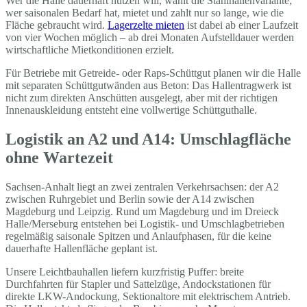
Wer die Halle dauerhaft nutzen will, wählt die Stahlhallenvariante;
wer saisonalen Bedarf hat, mietet und zahlt nur so lange, wie die
Fläche gebraucht wird.
Lagerzelte mieten
ist dabei ab einer Laufzeit
von vier Wochen möglich – ab drei Monaten Aufstelldauer werden
wirtschaftliche Mietkonditionen erzielt.
Für Betriebe mit Getreide- oder Raps-Schüttgut planen wir die Halle
mit separaten Schüttgutwänden aus Beton: Das Hallentragwerk ist
nicht zum direkten Anschütten ausgelegt, aber mit der richtigen
Innenauskleidung entsteht eine vollwertige Schüttguthalle.
Logistik an A2 und A14: Umschlagfläche
ohne Wartezeit
Sachsen-Anhalt liegt an zwei zentralen Verkehrsachsen: der A2
zwischen Ruhrgebiet und Berlin sowie der A14 zwischen
Magdeburg und Leipzig. Rund um Magdeburg und im Dreieck
Halle/Merseburg entstehen bei Logistik- und Umschlagbetrieben
regelmäßig saisonale Spitzen und Anlaufphasen, für die keine
dauerhafte Hallenfläche geplant ist.
Unsere Leichtbauhallen liefern kurzfristig Puffer: breite
Durchfahrten für Stapler und Sattelzüge, Andockstationen für
direkte LKW-Andockung, Sektionaltore mit elektrischem Antrieb.