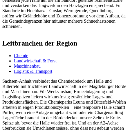
bemessen jede Halle auf die am Standort geltende Schneelastzone
und verstärken das Tragwerk in den Harzlagen entsprechend. Für
Standorte im Hochharz – Goslar, Wernigerode, Quedlinburg –
prüfen wir Geländehöhe und Zonenzuordnung vor dem Aufbau, da
die Gemeindegrenzen hier mitunter mehrere Schneehastzonen
schneiden.
Leitbranchen der Region
Chemie
Landwirtschaft & Forst
Maschinenbau
Logistik & Transport
Sachsen-Anhalt verbindet das Chemiedreieck um Halle und
Bitterfeld mit fruchtbarer Landwirtschaft in der Magdeburger Börde
und Maschinenbau. Für Werksausbau, Ernteeinlagerung und
Logistikspitzen liefern wir kurzfristig zusätzliche Lager- und
Produktionsflächen. Die Chemieparks Leuna und Bitterfeld-Wolfen
arbeiten in engen Produktionszyklen – eine temporäre Halle schafft
Puffer, wenn eine Anlage umgebaut wird oder ein Chargenauftrag
Lagerfläche braucht. In der Börde decken unsere Zelte die Ernte-
Spitze ab, bevor die Halle wieder frei ist. Und an der A2-Achse
überbrücken sie Umschlagengpässe, ohne dass neu gebaut werden