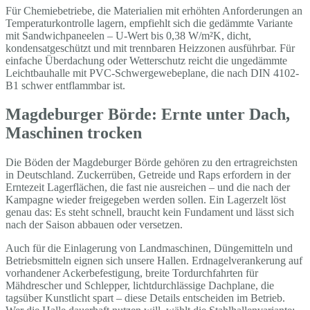
Für Chemiebetriebe, die Materialien mit erhöhten Anforderungen an
Temperaturkontrolle lagern, empfiehlt sich die gedämmte Variante
mit Sandwichpaneelen – U-Wert bis 0,38 W/m²K, dicht,
kondensatgeschützt und mit trennbaren Heizzonen ausführbar. Für
einfache Überdachung oder Wetterschutz reicht die ungedämmte
Leichtbauhalle mit PVC-Schwergewebeplane, die nach DIN 4102-
B1 schwer entflammbar ist.
Magdeburger Börde: Ernte unter Dach,
Maschinen trocken
Die Böden der Magdeburger Börde gehören zu den ertragreichsten
in Deutschland. Zuckerrüben, Getreide und Raps erfordern in der
Erntezeit Lagerflächen, die fast nie ausreichen – und die nach der
Kampagne wieder freigegeben werden sollen. Ein Lagerzelt löst
genau das: Es steht schnell, braucht kein Fundament und lässt sich
nach der Saison abbauen oder versetzen.
Auch für die Einlagerung von Landmaschinen, Düngemitteln und
Betriebsmitteln eignen sich unsere Hallen. Erdnagelverankerung auf
vorhandener Ackerbefestigung, breite Tordurchfahrten für
Mähdrescher und Schlepper, lichtdurchlässige Dachplane, die
tagsüber Kunstlicht spart – diese Details entscheiden im Betrieb.