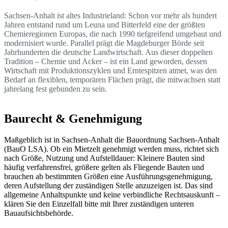
Sachsen-Anhalt ist altes Industrieland: Schon vor mehr als hundert
Jahren entstand rund um Leuna und Bitterfeld eine der größten
Chemieregionen Europas, die nach 1990 tiefgreifend umgebaut und
modernisiert wurde. Parallel prägt die Magdeburger Börde seit
Jahrhunderten die deutsche Landwirtschaft. Aus dieser doppelten
Tradition – Chemie und Acker – ist ein Land geworden, dessen
Wirtschaft mit Produktionszyklen und Erntespitzen atmet, was den
Bedarf an flexiblen, temporären Flächen prägt, die mitwachsen statt
jahrelang fest gebunden zu sein.
Baurecht & Genehmigung
Maßgeblich ist in Sachsen-Anhalt die Bauordnung Sachsen-Anhalt
(BauO LSA). Ob ein Mietzelt genehmigt werden muss, richtet sich
nach Größe, Nutzung und Aufstelldauer: Kleinere Bauten sind
häufig verfahrensfrei, größere gelten als Fliegende Bauten und
brauchen ab bestimmten Größen eine Ausführungsgenehmigung,
deren Aufstellung der zuständigen Stelle anzuzeigen ist. Das sind
allgemeine Anhaltspunkte und keine verbindliche Rechtsauskunft –
klären Sie den Einzelfall bitte mit Ihrer zuständigen unteren
Bauaufsichtsbehörde.