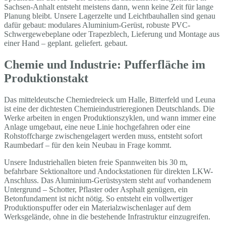
Sachsen-Anhalt entsteht meistens dann, wenn keine Zeit für lange
Planung bleibt. Unsere Lagerzelte und Leichtbauhallen sind genau
dafür gebaut: modulares Aluminium-Gerüst, robuste PVC-
Schwergewebeplane oder Trapezblech, Lieferung und Montage aus
einer Hand – geplant. geliefert. gebaut.
Chemie und Industrie: Pufferfläche im
Produktionstakt
Das mitteldeutsche Chemiedreieck um Halle, Bitterfeld und Leuna
ist eine der dichtesten Chemieindustrieregionen Deutschlands. Die
Werke arbeiten in engen Produktionszyklen, und wann immer eine
Anlage umgebaut, eine neue Linie hochgefahren oder eine
Rohstoffcharge zwischengelagert werden muss, entsteht sofort
Raumbedarf – für den kein Neubau in Frage kommt.
Unsere Industriehallen bieten freie Spannweiten bis 30 m,
befahrbare Sektionaltore und Andockstationen für direkten LKW-
Anschluss. Das Aluminium-Gerüstsystem steht auf vorhandenem
Untergrund – Schotter, Pflaster oder Asphalt genügen, ein
Betonfundament ist nicht nötig. So entsteht ein vollwertiger
Produktionspuffer oder ein Materialzwischenlager auf dem
Werksgelände, ohne in die bestehende Infrastruktur einzugreifen.