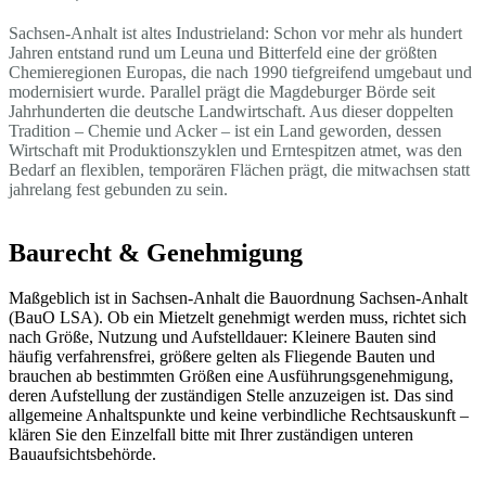
Sachsen-Anhalt ist altes Industrieland: Schon vor mehr als hundert
Jahren entstand rund um Leuna und Bitterfeld eine der größten
Chemieregionen Europas, die nach 1990 tiefgreifend umgebaut und
modernisiert wurde. Parallel prägt die Magdeburger Börde seit
Jahrhunderten die deutsche Landwirtschaft. Aus dieser doppelten
Tradition – Chemie und Acker – ist ein Land geworden, dessen
Wirtschaft mit Produktionszyklen und Erntespitzen atmet, was den
Bedarf an flexiblen, temporären Flächen prägt, die mitwachsen statt
jahrelang fest gebunden zu sein.
Baurecht & Genehmigung
Maßgeblich ist in Sachsen-Anhalt die Bauordnung Sachsen-Anhalt
(BauO LSA). Ob ein Mietzelt genehmigt werden muss, richtet sich
nach Größe, Nutzung und Aufstelldauer: Kleinere Bauten sind
häufig verfahrensfrei, größere gelten als Fliegende Bauten und
brauchen ab bestimmten Größen eine Ausführungsgenehmigung,
deren Aufstellung der zuständigen Stelle anzuzeigen ist. Das sind
allgemeine Anhaltspunkte und keine verbindliche Rechtsauskunft –
klären Sie den Einzelfall bitte mit Ihrer zuständigen unteren
Bauaufsichtsbehörde.