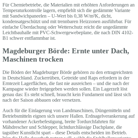
Für Chemiebetriebe, die Materialien mit erhöhten Anforderungen an
Temperaturkontrolle lagern, empfiehlt sich die gedämmte Variante
mit Sandwichpaneelen – U-Wert bis 0,38 W/m²K, dicht,
kondensatgeschützt und mit trennbaren Heizzonen ausführbar. Für
einfache Überdachung oder Wetterschutz reicht die ungedämmte
Leichtbauhalle mit PVC-Schwergewebeplane, die nach DIN 4102-
B1 schwer entflammbar ist.
Magdeburger Börde: Ernte unter Dach,
Maschinen trocken
Die Böden der Magdeburger Börde gehören zu den ertragreichsten
in Deutschland. Zuckerrüben, Getreide und Raps erfordern in der
Erntezeit Lagerflächen, die fast nie ausreichen – und die nach der
Kampagne wieder freigegeben werden sollen. Ein Lagerzelt löst
genau das: Es steht schnell, braucht kein Fundament und lässt sich
nach der Saison abbauen oder versetzen.
Auch für die Einlagerung von Landmaschinen, Düngemitteln und
Betriebsmitteln eignen sich unsere Hallen. Erdnagelverankerung auf
vorhandener Ackerbefestigung, breite Tordurchfahrten für
Mähdrescher und Schlepper, lichtdurchlässige Dachplane, die
tagsüber Kunstlicht spart – diese Details entscheiden im Betrieb.