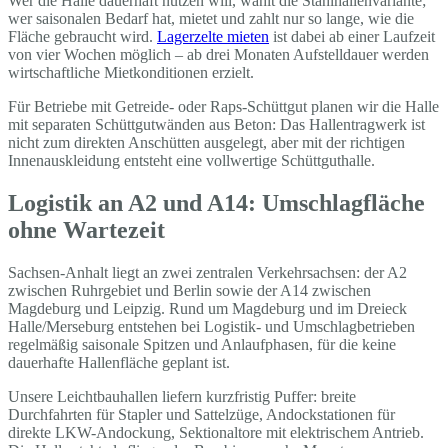
Wer die Halle dauerhaft nutzen will, wählt die Stahlhallenvariante;
wer saisonalen Bedarf hat, mietet und zahlt nur so lange, wie die
Fläche gebraucht wird.
Lagerzelte mieten
ist dabei ab einer Laufzeit
von vier Wochen möglich – ab drei Monaten Aufstelldauer werden
wirtschaftliche Mietkonditionen erzielt.
Für Betriebe mit Getreide- oder Raps-Schüttgut planen wir die Halle
mit separaten Schüttgutwänden aus Beton: Das Hallentragwerk ist
nicht zum direkten Anschütten ausgelegt, aber mit der richtigen
Innenauskleidung entsteht eine vollwertige Schüttguthalle.
Logistik an A2 und A14: Umschlagfläche
ohne Wartezeit
Sachsen-Anhalt liegt an zwei zentralen Verkehrsachsen: der A2
zwischen Ruhrgebiet und Berlin sowie der A14 zwischen
Magdeburg und Leipzig. Rund um Magdeburg und im Dreieck
Halle/Merseburg entstehen bei Logistik- und Umschlagbetrieben
regelmäßig saisonale Spitzen und Anlaufphasen, für die keine
dauerhafte Hallenfläche geplant ist.
Unsere Leichtbauhallen liefern kurzfristig Puffer: breite
Durchfahrten für Stapler und Sattelzüge, Andockstationen für
direkte LKW-Andockung, Sektionaltore mit elektrischem Antrieb.