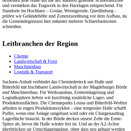
bemessen jede Halle auf die am Standort geltende Schneelastzone
und verstärken das Tragwerk in den Harzlagen entsprechend. Für
Standorte im Hochharz – Goslar, Wernigerode, Quedlinburg –
prüfen wir Geländehöhe und Zonenzuordnung vor dem Aufbau, da
die Gemeindegrenzen hier mitunter mehrere Schneehastzonen
schneiden.
Leitbranchen der Region
Chemie
Landwirtschaft & Forst
Maschinenbau
Logistik & Transport
Sachsen-Anhalt verbindet das Chemiedreieck um Halle und
Bitterfeld mit fruchtbarer Landwirtschaft in der Magdeburger Börde
und Maschinenbau. Für Werksausbau, Ernteeinlagerung und
Logistikspitzen liefern wir kurzfristig zusätzliche Lager- und
Produktionsflächen. Die Chemieparks Leuna und Bitterfeld-Wolfen
arbeiten in engen Produktionszyklen – eine temporäre Halle schafft
Puffer, wenn eine Anlage umgebaut wird oder ein Chargenauftrag
Lagerfläche braucht. In der Börde decken unsere Zelte die Ernte-
Spitze ab, bevor die Halle wieder frei ist. Und an der A2-Achse
überbrücken sie Umschlagengpässe, ohne dass neu gebaut werden