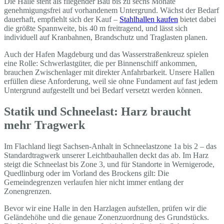
Die Halle steht als fliegender Bau bis zu sechs Monate
genehmigungsfrei auf vorhandenem Untergrund. Wächst der Bedarf
dauerhaft, empfiehlt sich der Kauf –
Stahlhallen kaufen
bietet dabei
die größte Spannweite, bis 40 m freitragend, und lässt sich
individuell auf Kranbahnen, Brandschutz und Traglasten planen.
Auch der Hafen Magdeburg und das Wasserstraßenkreuz spielen
eine Rolle: Schwerlastgüter, die per Binnenschiff ankommen,
brauchen Zwischenlager mit direkter Anfahrbarkeit. Unsere Hallen
erfüllen diese Anforderung, weil sie ohne Fundament auf fast jedem
Untergrund aufgestellt und bei Bedarf versetzt werden können.
Statik und Schneelast: Harz braucht
mehr Tragwerk
Im Flachland liegt Sachsen-Anhalt in Schneelastzone 1a bis 2 – das
Standardtragwerk unserer Leichtbauhallen deckt das ab. Im Harz
steigt die Schneelast bis Zone 3, und für Standorte in Wernigerode,
Quedlinburg oder im Vorland des Brockens gilt: Die
Gemeindegrenzen verlaufen hier nicht immer entlang der
Zonengrenzen.
Bevor wir eine Halle in den Harzlagen aufstellen, prüfen wir die
Geländehöhe und die genaue Zonenzuordnung des Grundstücks.