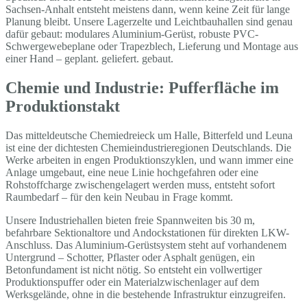
Sachsen-Anhalt entsteht meistens dann, wenn keine Zeit für lange
Planung bleibt. Unsere Lagerzelte und Leichtbauhallen sind genau
dafür gebaut: modulares Aluminium-Gerüst, robuste PVC-
Schwergewebeplane oder Trapezblech, Lieferung und Montage aus
einer Hand – geplant. geliefert. gebaut.
Chemie und Industrie: Pufferfläche im
Produktionstakt
Das mitteldeutsche Chemiedreieck um Halle, Bitterfeld und Leuna
ist eine der dichtesten Chemieindustrieregionen Deutschlands. Die
Werke arbeiten in engen Produktionszyklen, und wann immer eine
Anlage umgebaut, eine neue Linie hochgefahren oder eine
Rohstoffcharge zwischengelagert werden muss, entsteht sofort
Raumbedarf – für den kein Neubau in Frage kommt.
Unsere Industriehallen bieten freie Spannweiten bis 30 m,
befahrbare Sektionaltore und Andockstationen für direkten LKW-
Anschluss. Das Aluminium-Gerüstsystem steht auf vorhandenem
Untergrund – Schotter, Pflaster oder Asphalt genügen, ein
Betonfundament ist nicht nötig. So entsteht ein vollwertiger
Produktionspuffer oder ein Materialzwischenlager auf dem
Werksgelände, ohne in die bestehende Infrastruktur einzugreifen.