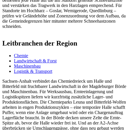
bemessen jede Halle auf die am Standort geltende Schneelastzone
und verstärken das Tragwerk in den Harzlagen entsprechend. Für
Standorte im Hochharz – Goslar, Wernigerode, Quedlinburg –
prüfen wir Geländehöhe und Zonenzuordnung vor dem Aufbau, da
die Gemeindegrenzen hier mitunter mehrere Schneehastzonen
schneiden.
Leitbranchen der Region
Chemie
Landwirtschaft & Forst
Maschinenbau
Logistik & Transport
Sachsen-Anhalt verbindet das Chemiedreieck um Halle und
Bitterfeld mit fruchtbarer Landwirtschaft in der Magdeburger Börde
und Maschinenbau. Für Werksausbau, Ernteeinlagerung und
Logistikspitzen liefern wir kurzfristig zusätzliche Lager- und
Produktionsflächen. Die Chemieparks Leuna und Bitterfeld-Wolfen
arbeiten in engen Produktionszyklen – eine temporäre Halle schafft
Puffer, wenn eine Anlage umgebaut wird oder ein Chargenauftrag
Lagerfläche braucht. In der Börde decken unsere Zelte die Ernte-
Spitze ab, bevor die Halle wieder frei ist. Und an der A2-Achse
überbrücken sie Umschlagengpässe, ohne dass neu gebaut werden