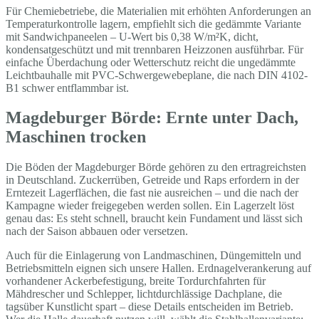
Für Chemiebetriebe, die Materialien mit erhöhten Anforderungen an
Temperaturkontrolle lagern, empfiehlt sich die gedämmte Variante
mit Sandwichpaneelen – U-Wert bis 0,38 W/m²K, dicht,
kondensatgeschützt und mit trennbaren Heizzonen ausführbar. Für
einfache Überdachung oder Wetterschutz reicht die ungedämmte
Leichtbauhalle mit PVC-Schwergewebeplane, die nach DIN 4102-
B1 schwer entflammbar ist.
Magdeburger Börde: Ernte unter Dach,
Maschinen trocken
Die Böden der Magdeburger Börde gehören zu den ertragreichsten
in Deutschland. Zuckerrüben, Getreide und Raps erfordern in der
Erntezeit Lagerflächen, die fast nie ausreichen – und die nach der
Kampagne wieder freigegeben werden sollen. Ein Lagerzelt löst
genau das: Es steht schnell, braucht kein Fundament und lässt sich
nach der Saison abbauen oder versetzen.
Auch für die Einlagerung von Landmaschinen, Düngemitteln und
Betriebsmitteln eignen sich unsere Hallen. Erdnagelverankerung auf
vorhandener Ackerbefestigung, breite Tordurchfahrten für
Mähdrescher und Schlepper, lichtdurchlässige Dachplane, die
tagsüber Kunstlicht spart – diese Details entscheiden im Betrieb.