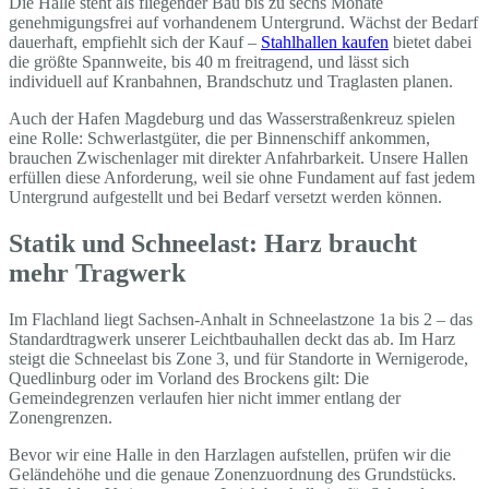
Die Halle steht als fliegender Bau bis zu sechs Monate
genehmigungsfrei auf vorhandenem Untergrund. Wächst der Bedarf
dauerhaft, empfiehlt sich der Kauf –
Stahlhallen kaufen
bietet dabei
die größte Spannweite, bis 40 m freitragend, und lässt sich
individuell auf Kranbahnen, Brandschutz und Traglasten planen.
Auch der Hafen Magdeburg und das Wasserstraßenkreuz spielen
eine Rolle: Schwerlastgüter, die per Binnenschiff ankommen,
brauchen Zwischenlager mit direkter Anfahrbarkeit. Unsere Hallen
erfüllen diese Anforderung, weil sie ohne Fundament auf fast jedem
Untergrund aufgestellt und bei Bedarf versetzt werden können.
Statik und Schneelast: Harz braucht
mehr Tragwerk
Im Flachland liegt Sachsen-Anhalt in Schneelastzone 1a bis 2 – das
Standardtragwerk unserer Leichtbauhallen deckt das ab. Im Harz
steigt die Schneelast bis Zone 3, und für Standorte in Wernigerode,
Quedlinburg oder im Vorland des Brockens gilt: Die
Gemeindegrenzen verlaufen hier nicht immer entlang der
Zonengrenzen.
Bevor wir eine Halle in den Harzlagen aufstellen, prüfen wir die
Geländehöhe und die genaue Zonenzuordnung des Grundstücks.