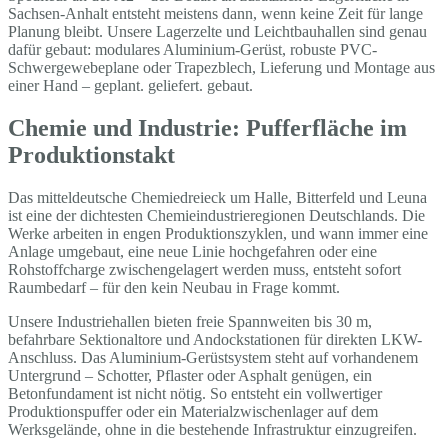
Sachsen-Anhalt entsteht meistens dann, wenn keine Zeit für lange
Planung bleibt. Unsere Lagerzelte und Leichtbauhallen sind genau
dafür gebaut: modulares Aluminium-Gerüst, robuste PVC-
Schwergewebeplane oder Trapezblech, Lieferung und Montage aus
einer Hand – geplant. geliefert. gebaut.
Chemie und Industrie: Pufferfläche im
Produktionstakt
Das mitteldeutsche Chemiedreieck um Halle, Bitterfeld und Leuna
ist eine der dichtesten Chemieindustrieregionen Deutschlands. Die
Werke arbeiten in engen Produktionszyklen, und wann immer eine
Anlage umgebaut, eine neue Linie hochgefahren oder eine
Rohstoffcharge zwischengelagert werden muss, entsteht sofort
Raumbedarf – für den kein Neubau in Frage kommt.
Unsere Industriehallen bieten freie Spannweiten bis 30 m,
befahrbare Sektionaltore und Andockstationen für direkten LKW-
Anschluss. Das Aluminium-Gerüstsystem steht auf vorhandenem
Untergrund – Schotter, Pflaster oder Asphalt genügen, ein
Betonfundament ist nicht nötig. So entsteht ein vollwertiger
Produktionspuffer oder ein Materialzwischenlager auf dem
Werksgelände, ohne in die bestehende Infrastruktur einzugreifen.