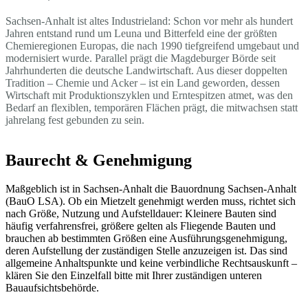
Sachsen-Anhalt ist altes Industrieland: Schon vor mehr als hundert
Jahren entstand rund um Leuna und Bitterfeld eine der größten
Chemieregionen Europas, die nach 1990 tiefgreifend umgebaut und
modernisiert wurde. Parallel prägt die Magdeburger Börde seit
Jahrhunderten die deutsche Landwirtschaft. Aus dieser doppelten
Tradition – Chemie und Acker – ist ein Land geworden, dessen
Wirtschaft mit Produktionszyklen und Erntespitzen atmet, was den
Bedarf an flexiblen, temporären Flächen prägt, die mitwachsen statt
jahrelang fest gebunden zu sein.
Baurecht & Genehmigung
Maßgeblich ist in Sachsen-Anhalt die Bauordnung Sachsen-Anhalt
(BauO LSA). Ob ein Mietzelt genehmigt werden muss, richtet sich
nach Größe, Nutzung und Aufstelldauer: Kleinere Bauten sind
häufig verfahrensfrei, größere gelten als Fliegende Bauten und
brauchen ab bestimmten Größen eine Ausführungsgenehmigung,
deren Aufstellung der zuständigen Stelle anzuzeigen ist. Das sind
allgemeine Anhaltspunkte und keine verbindliche Rechtsauskunft –
klären Sie den Einzelfall bitte mit Ihrer zuständigen unteren
Bauaufsichtsbehörde.