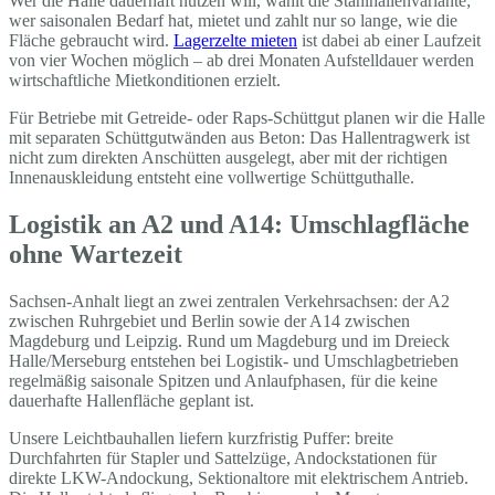
Wer die Halle dauerhaft nutzen will, wählt die Stahlhallenvariante;
wer saisonalen Bedarf hat, mietet und zahlt nur so lange, wie die
Fläche gebraucht wird.
Lagerzelte mieten
ist dabei ab einer Laufzeit
von vier Wochen möglich – ab drei Monaten Aufstelldauer werden
wirtschaftliche Mietkonditionen erzielt.
Für Betriebe mit Getreide- oder Raps-Schüttgut planen wir die Halle
mit separaten Schüttgutwänden aus Beton: Das Hallentragwerk ist
nicht zum direkten Anschütten ausgelegt, aber mit der richtigen
Innenauskleidung entsteht eine vollwertige Schüttguthalle.
Logistik an A2 und A14: Umschlagfläche
ohne Wartezeit
Sachsen-Anhalt liegt an zwei zentralen Verkehrsachsen: der A2
zwischen Ruhrgebiet und Berlin sowie der A14 zwischen
Magdeburg und Leipzig. Rund um Magdeburg und im Dreieck
Halle/Merseburg entstehen bei Logistik- und Umschlagbetrieben
regelmäßig saisonale Spitzen und Anlaufphasen, für die keine
dauerhafte Hallenfläche geplant ist.
Unsere Leichtbauhallen liefern kurzfristig Puffer: breite
Durchfahrten für Stapler und Sattelzüge, Andockstationen für
direkte LKW-Andockung, Sektionaltore mit elektrischem Antrieb.