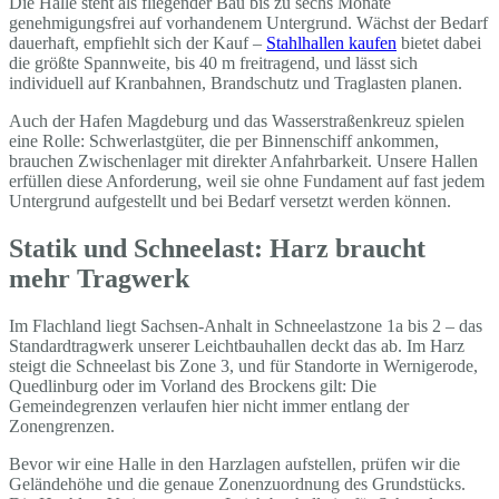
Die Halle steht als fliegender Bau bis zu sechs Monate
genehmigungsfrei auf vorhandenem Untergrund. Wächst der Bedarf
dauerhaft, empfiehlt sich der Kauf –
Stahlhallen kaufen
bietet dabei
die größte Spannweite, bis 40 m freitragend, und lässt sich
individuell auf Kranbahnen, Brandschutz und Traglasten planen.
Auch der Hafen Magdeburg und das Wasserstraßenkreuz spielen
eine Rolle: Schwerlastgüter, die per Binnenschiff ankommen,
brauchen Zwischenlager mit direkter Anfahrbarkeit. Unsere Hallen
erfüllen diese Anforderung, weil sie ohne Fundament auf fast jedem
Untergrund aufgestellt und bei Bedarf versetzt werden können.
Statik und Schneelast: Harz braucht
mehr Tragwerk
Im Flachland liegt Sachsen-Anhalt in Schneelastzone 1a bis 2 – das
Standardtragwerk unserer Leichtbauhallen deckt das ab. Im Harz
steigt die Schneelast bis Zone 3, und für Standorte in Wernigerode,
Quedlinburg oder im Vorland des Brockens gilt: Die
Gemeindegrenzen verlaufen hier nicht immer entlang der
Zonengrenzen.
Bevor wir eine Halle in den Harzlagen aufstellen, prüfen wir die
Geländehöhe und die genaue Zonenzuordnung des Grundstücks.