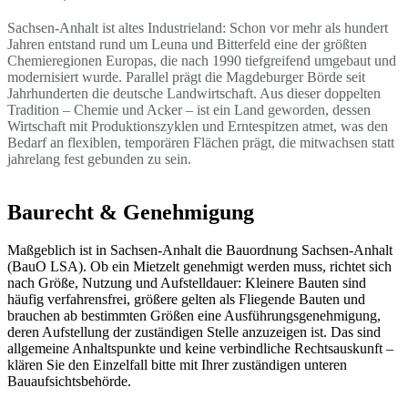
Sachsen-Anhalt ist altes Industrieland: Schon vor mehr als hundert
Jahren entstand rund um Leuna und Bitterfeld eine der größten
Chemieregionen Europas, die nach 1990 tiefgreifend umgebaut und
modernisiert wurde. Parallel prägt die Magdeburger Börde seit
Jahrhunderten die deutsche Landwirtschaft. Aus dieser doppelten
Tradition – Chemie und Acker – ist ein Land geworden, dessen
Wirtschaft mit Produktionszyklen und Erntespitzen atmet, was den
Bedarf an flexiblen, temporären Flächen prägt, die mitwachsen statt
jahrelang fest gebunden zu sein.
Baurecht & Genehmigung
Maßgeblich ist in Sachsen-Anhalt die Bauordnung Sachsen-Anhalt
(BauO LSA). Ob ein Mietzelt genehmigt werden muss, richtet sich
nach Größe, Nutzung und Aufstelldauer: Kleinere Bauten sind
häufig verfahrensfrei, größere gelten als Fliegende Bauten und
brauchen ab bestimmten Größen eine Ausführungsgenehmigung,
deren Aufstellung der zuständigen Stelle anzuzeigen ist. Das sind
allgemeine Anhaltspunkte und keine verbindliche Rechtsauskunft –
klären Sie den Einzelfall bitte mit Ihrer zuständigen unteren
Bauaufsichtsbehörde.