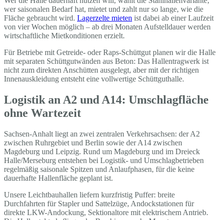
Wer die Halle dauerhaft nutzen will, wählt die Stahlhallenvariante;
wer saisonalen Bedarf hat, mietet und zahlt nur so lange, wie die
Fläche gebraucht wird.
Lagerzelte mieten
ist dabei ab einer Laufzeit
von vier Wochen möglich – ab drei Monaten Aufstelldauer werden
wirtschaftliche Mietkonditionen erzielt.
Für Betriebe mit Getreide- oder Raps-Schüttgut planen wir die Halle
mit separaten Schüttgutwänden aus Beton: Das Hallentragwerk ist
nicht zum direkten Anschütten ausgelegt, aber mit der richtigen
Innenauskleidung entsteht eine vollwertige Schüttguthalle.
Logistik an A2 und A14: Umschlagfläche
ohne Wartezeit
Sachsen-Anhalt liegt an zwei zentralen Verkehrsachsen: der A2
zwischen Ruhrgebiet und Berlin sowie der A14 zwischen
Magdeburg und Leipzig. Rund um Magdeburg und im Dreieck
Halle/Merseburg entstehen bei Logistik- und Umschlagbetrieben
regelmäßig saisonale Spitzen und Anlaufphasen, für die keine
dauerhafte Hallenfläche geplant ist.
Unsere Leichtbauhallen liefern kurzfristig Puffer: breite
Durchfahrten für Stapler und Sattelzüge, Andockstationen für
direkte LKW-Andockung, Sektionaltore mit elektrischem Antrieb.