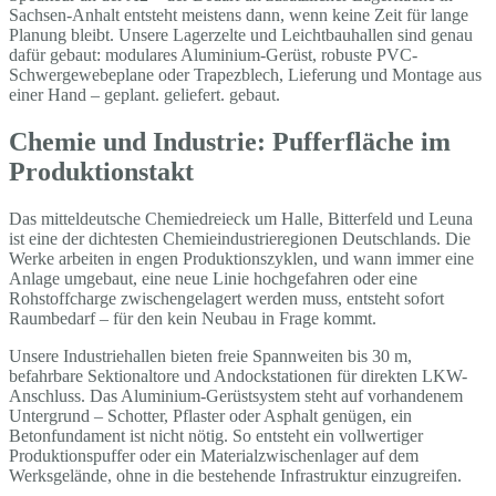
Sachsen-Anhalt entsteht meistens dann, wenn keine Zeit für lange
Planung bleibt. Unsere Lagerzelte und Leichtbauhallen sind genau
dafür gebaut: modulares Aluminium-Gerüst, robuste PVC-
Schwergewebeplane oder Trapezblech, Lieferung und Montage aus
einer Hand – geplant. geliefert. gebaut.
Chemie und Industrie: Pufferfläche im
Produktionstakt
Das mitteldeutsche Chemiedreieck um Halle, Bitterfeld und Leuna
ist eine der dichtesten Chemieindustrieregionen Deutschlands. Die
Werke arbeiten in engen Produktionszyklen, und wann immer eine
Anlage umgebaut, eine neue Linie hochgefahren oder eine
Rohstoffcharge zwischengelagert werden muss, entsteht sofort
Raumbedarf – für den kein Neubau in Frage kommt.
Unsere Industriehallen bieten freie Spannweiten bis 30 m,
befahrbare Sektionaltore und Andockstationen für direkten LKW-
Anschluss. Das Aluminium-Gerüstsystem steht auf vorhandenem
Untergrund – Schotter, Pflaster oder Asphalt genügen, ein
Betonfundament ist nicht nötig. So entsteht ein vollwertiger
Produktionspuffer oder ein Materialzwischenlager auf dem
Werksgelände, ohne in die bestehende Infrastruktur einzugreifen.