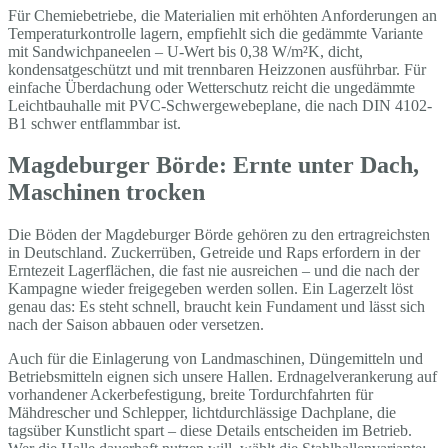
Für Chemiebetriebe, die Materialien mit erhöhten Anforderungen an
Temperaturkontrolle lagern, empfiehlt sich die gedämmte Variante
mit Sandwichpaneelen – U-Wert bis 0,38 W/m²K, dicht,
kondensatgeschützt und mit trennbaren Heizzonen ausführbar. Für
einfache Überdachung oder Wetterschutz reicht die ungedämmte
Leichtbauhalle mit PVC-Schwergewebeplane, die nach DIN 4102-
B1 schwer entflammbar ist.
Magdeburger Börde: Ernte unter Dach,
Maschinen trocken
Die Böden der Magdeburger Börde gehören zu den ertragreichsten
in Deutschland. Zuckerrüben, Getreide und Raps erfordern in der
Erntezeit Lagerflächen, die fast nie ausreichen – und die nach der
Kampagne wieder freigegeben werden sollen. Ein Lagerzelt löst
genau das: Es steht schnell, braucht kein Fundament und lässt sich
nach der Saison abbauen oder versetzen.
Auch für die Einlagerung von Landmaschinen, Düngemitteln und
Betriebsmitteln eignen sich unsere Hallen. Erdnagelverankerung auf
vorhandener Ackerbefestigung, breite Tordurchfahrten für
Mähdrescher und Schlepper, lichtdurchlässige Dachplane, die
tagsüber Kunstlicht spart – diese Details entscheiden im Betrieb.