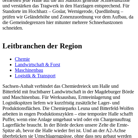
bemessen jede Halle auf die am Standort geltende Schneelastzone
und verstärken das Tragwerk in den Harzlagen entsprechend. Für
Standorte im Hochharz – Goslar, Wernigerode, Quedlinburg –
prüfen wir Geländehöhe und Zonenzuordnung vor dem Aufbau, da
die Gemeindegrenzen hier mitunter mehrere Schneehastzonen
schneiden.
Leitbranchen der Region
Chemie
Landwirtschaft & Forst
Maschinenbau
Logistik & Transport
Sachsen-Anhalt verbindet das Chemiedreieck um Halle und
Bitterfeld mit fruchtbarer Landwirtschaft in der Magdeburger Börde
und Maschinenbau. Für Werksausbau, Ernteeinlagerung und
Logistikspitzen liefern wir kurzfristig zusätzliche Lager- und
Produktionsflächen. Die Chemieparks Leuna und Bitterfeld-Wolfen
arbeiten in engen Produktionszyklen – eine temporäre Halle schafft
Puffer, wenn eine Anlage umgebaut wird oder ein Chargenauftrag
Lagerfläche braucht. In der Börde decken unsere Zelte die Ernte-
Spitze ab, bevor die Halle wieder frei ist. Und an der A2-Achse
überbrücken sie Umschlagengpässe, ohne dass neu gebaut werden