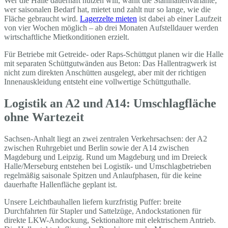
Wer die Halle dauerhaft nutzen will, wählt die Stahlhallenvariante;
wer saisonalen Bedarf hat, mietet und zahlt nur so lange, wie die
Fläche gebraucht wird.
Lagerzelte mieten
ist dabei ab einer Laufzeit
von vier Wochen möglich – ab drei Monaten Aufstelldauer werden
wirtschaftliche Mietkonditionen erzielt.
Für Betriebe mit Getreide- oder Raps-Schüttgut planen wir die Halle
mit separaten Schüttgutwänden aus Beton: Das Hallentragwerk ist
nicht zum direkten Anschütten ausgelegt, aber mit der richtigen
Innenauskleidung entsteht eine vollwertige Schüttguthalle.
Logistik an A2 und A14: Umschlagfläche
ohne Wartezeit
Sachsen-Anhalt liegt an zwei zentralen Verkehrsachsen: der A2
zwischen Ruhrgebiet und Berlin sowie der A14 zwischen
Magdeburg und Leipzig. Rund um Magdeburg und im Dreieck
Halle/Merseburg entstehen bei Logistik- und Umschlagbetrieben
regelmäßig saisonale Spitzen und Anlaufphasen, für die keine
dauerhafte Hallenfläche geplant ist.
Unsere Leichtbauhallen liefern kurzfristig Puffer: breite
Durchfahrten für Stapler und Sattelzüge, Andockstationen für
direkte LKW-Andockung, Sektionaltore mit elektrischem Antrieb.