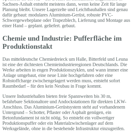
Sachsen-Anhalt entsteht meistens dann, wenn keine Zeit für lange
Planung bleibt. Unsere Lagerzelte und Leichtbauhallen sind genau
dafür gebaut: modulares Aluminium-Gerüst, robuste PVC-
Schwergewebeplane oder Trapezblech, Lieferung und Montage aus
einer Hand – geplant. geliefert. gebaut.
Chemie und Industrie: Pufferfläche im
Produktionstakt
Das mitteldeutsche Chemiedreieck um Halle, Bitterfeld und Leuna
ist eine der dichtesten Chemieindustrieregionen Deutschlands. Die
Werke arbeiten in engen Produktionszyklen, und wann immer eine
Anlage umgebaut, eine neue Linie hochgefahren oder eine
Rohstoffcharge zwischengelagert werden muss, entsteht sofort
Raumbedarf – für den kein Neubau in Frage kommt.
Unsere Industriehallen bieten freie Spannweiten bis 30 m,
befahrbare Sektionaltore und Andockstationen für direkten LKW-
Anschluss. Das Aluminium-Gerüstsystem steht auf vorhandenem
Untergrund – Schotter, Pflaster oder Asphalt genügen, ein
Betonfundament ist nicht nötig. So entsteht ein vollwertiger
Produktionspuffer oder ein Materialzwischenlager auf dem
Werksgelände, ohne in die bestehende Infrastruktur einzugreifen.