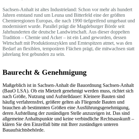
Sachsen-Anhalt ist altes Industrieland: Schon vor mehr als hundert
Jahren entstand rund um Leuna und Bitterfeld eine der größten
Chemieregionen Europas, die nach 1990 tiefgreifend umgebaut und
modernisiert wurde. Parallel prägt die Magdeburger Börde seit
Jahrhunderten die deutsche Landwirtschaft. Aus dieser doppelten
Tradition – Chemie und Acker – ist ein Land geworden, dessen
Wirtschaft mit Produktionszyklen und Erntespitzen atmet, was den
Bedarf an flexiblen, temporären Flächen prägt, die mitwachsen statt
jahrelang fest gebunden zu sein.
Baurecht & Genehmigung
Maßgeblich ist in Sachsen-Anhalt die Bauordnung Sachsen-Anhalt
(BauO LSA). Ob ein Mietzelt genehmigt werden muss, richtet sich
nach Größe, Nutzung und Aufstelldauer: Kleinere Bauten sind
häufig verfahrensfrei, größere gelten als Fliegende Bauten und
brauchen ab bestimmten Größen eine Ausführungsgenehmigung,
deren Aufstellung der zuständigen Stelle anzuzeigen ist. Das sind
allgemeine Anhaltspunkte und keine verbindliche Rechtsauskunft –
klären Sie den Einzelfall bitte mit Ihrer zuständigen unteren
Bauaufsichtsbehörde.