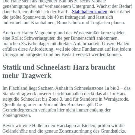
Die Halle steht als fliegender Bau bis zu sechs Monate
genehmigungsfrei auf vorhandenem Untergrund. Wächst der Bedarf
dauerhaft, empfiehlt sich der Kauf –
Stahlhallen kaufen
bietet dabei
die größte Spannweite, bis 40 m freitragend, und lässt sich
individuell auf Kranbahnen, Brandschutz und Traglasten planen.
Auch der Hafen Magdeburg und das Wasserstraßenkreuz spielen
eine Rolle: Schwerlastgüter, die per Binnenschiff ankommen,
brauchen Zwischenlager mit direkter Anfahrbarkeit. Unsere Hallen
erfüllen diese Anforderung, weil sie ohne Fundament auf fast jedem
Untergrund aufgestellt und bei Bedarf versetzt werden können.
Statik und Schneelast: Harz braucht
mehr Tragwerk
Im Flachland liegt Sachsen-Anhalt in Schneelastzone 1a bis 2 – das
Standardtragwerk unserer Leichtbauhallen deckt das ab. Im Harz
steigt die Schneelast bis Zone 3, und für Standorte in Wernigerode,
Quedlinburg oder im Vorland des Brockens gilt: Die
Gemeindegrenzen verlaufen hier nicht immer entlang der
Zonengrenzen.
Bevor wir eine Halle in den Harzlagen aufstellen, prüfen wir die
Geländehöhe und die genaue Zonenzuordnung des Grundstücks.