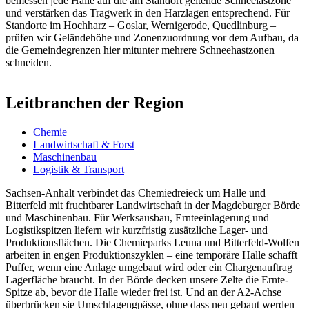
bemessen jede Halle auf die am Standort geltende Schneelastzone
und verstärken das Tragwerk in den Harzlagen entsprechend. Für
Standorte im Hochharz – Goslar, Wernigerode, Quedlinburg –
prüfen wir Geländehöhe und Zonenzuordnung vor dem Aufbau, da
die Gemeindegrenzen hier mitunter mehrere Schneehastzonen
schneiden.
Leitbranchen der Region
Chemie
Landwirtschaft & Forst
Maschinenbau
Logistik & Transport
Sachsen-Anhalt verbindet das Chemiedreieck um Halle und
Bitterfeld mit fruchtbarer Landwirtschaft in der Magdeburger Börde
und Maschinenbau. Für Werksausbau, Ernteeinlagerung und
Logistikspitzen liefern wir kurzfristig zusätzliche Lager- und
Produktionsflächen. Die Chemieparks Leuna und Bitterfeld-Wolfen
arbeiten in engen Produktionszyklen – eine temporäre Halle schafft
Puffer, wenn eine Anlage umgebaut wird oder ein Chargenauftrag
Lagerfläche braucht. In der Börde decken unsere Zelte die Ernte-
Spitze ab, bevor die Halle wieder frei ist. Und an der A2-Achse
überbrücken sie Umschlagengpässe, ohne dass neu gebaut werden