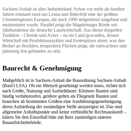
Sachsen-Anhalt ist altes Industrieland: Schon vor mehr als hundert
Jahren entstand rund um Leuna und Bitterfeld eine der größten
Chemieregionen Europas, die nach 1990 tiefgreifend umgebaut und
modernisiert wurde. Parallel prägt die Magdeburger Börde seit
Jahrhunderten die deutsche Landwirtschaft. Aus dieser doppelten
Tradition – Chemie und Acker – ist ein Land geworden, dessen
Wirtschaft mit Produktionszyklen und Erntespitzen atmet, was den
Bedarf an flexiblen, temporären Flächen prägt, die mitwachsen statt
jahrelang fest gebunden zu sein.
Baurecht & Genehmigung
Maßgeblich ist in Sachsen-Anhalt die Bauordnung Sachsen-Anhalt
(BauO LSA). Ob ein Mietzelt genehmigt werden muss, richtet sich
nach Größe, Nutzung und Aufstelldauer: Kleinere Bauten sind
häufig verfahrensfrei, größere gelten als Fliegende Bauten und
brauchen ab bestimmten Größen eine Ausführungsgenehmigung,
deren Aufstellung der zuständigen Stelle anzuzeigen ist. Das sind
allgemeine Anhaltspunkte und keine verbindliche Rechtsauskunft –
klären Sie den Einzelfall bitte mit Ihrer zuständigen unteren
Bauaufsichtsbehörde.