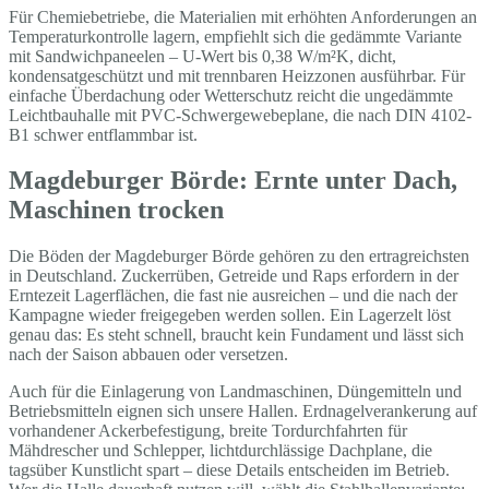
Für Chemiebetriebe, die Materialien mit erhöhten Anforderungen an
Temperaturkontrolle lagern, empfiehlt sich die gedämmte Variante
mit Sandwichpaneelen – U-Wert bis 0,38 W/m²K, dicht,
kondensatgeschützt und mit trennbaren Heizzonen ausführbar. Für
einfache Überdachung oder Wetterschutz reicht die ungedämmte
Leichtbauhalle mit PVC-Schwergewebeplane, die nach DIN 4102-
B1 schwer entflammbar ist.
Magdeburger Börde: Ernte unter Dach,
Maschinen trocken
Die Böden der Magdeburger Börde gehören zu den ertragreichsten
in Deutschland. Zuckerrüben, Getreide und Raps erfordern in der
Erntezeit Lagerflächen, die fast nie ausreichen – und die nach der
Kampagne wieder freigegeben werden sollen. Ein Lagerzelt löst
genau das: Es steht schnell, braucht kein Fundament und lässt sich
nach der Saison abbauen oder versetzen.
Auch für die Einlagerung von Landmaschinen, Düngemitteln und
Betriebsmitteln eignen sich unsere Hallen. Erdnagelverankerung auf
vorhandener Ackerbefestigung, breite Tordurchfahrten für
Mähdrescher und Schlepper, lichtdurchlässige Dachplane, die
tagsüber Kunstlicht spart – diese Details entscheiden im Betrieb.