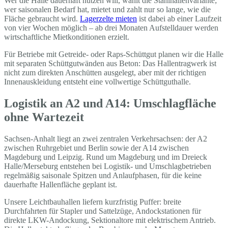
Wer die Halle dauerhaft nutzen will, wählt die Stahlhallenvariante;
wer saisonalen Bedarf hat, mietet und zahlt nur so lange, wie die
Fläche gebraucht wird.
Lagerzelte mieten
ist dabei ab einer Laufzeit
von vier Wochen möglich – ab drei Monaten Aufstelldauer werden
wirtschaftliche Mietkonditionen erzielt.
Für Betriebe mit Getreide- oder Raps-Schüttgut planen wir die Halle
mit separaten Schüttgutwänden aus Beton: Das Hallentragwerk ist
nicht zum direkten Anschütten ausgelegt, aber mit der richtigen
Innenauskleidung entsteht eine vollwertige Schüttguthalle.
Logistik an A2 und A14: Umschlagfläche
ohne Wartezeit
Sachsen-Anhalt liegt an zwei zentralen Verkehrsachsen: der A2
zwischen Ruhrgebiet und Berlin sowie der A14 zwischen
Magdeburg und Leipzig. Rund um Magdeburg und im Dreieck
Halle/Merseburg entstehen bei Logistik- und Umschlagbetrieben
regelmäßig saisonale Spitzen und Anlaufphasen, für die keine
dauerhafte Hallenfläche geplant ist.
Unsere Leichtbauhallen liefern kurzfristig Puffer: breite
Durchfahrten für Stapler und Sattelzüge, Andockstationen für
direkte LKW-Andockung, Sektionaltore mit elektrischem Antrieb.