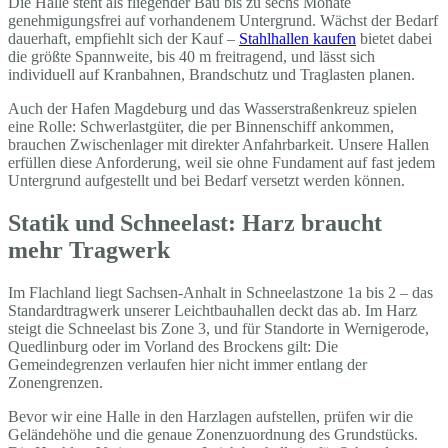
Die Halle steht als fliegender Bau bis zu sechs Monate
genehmigungsfrei auf vorhandenem Untergrund. Wächst der Bedarf
dauerhaft, empfiehlt sich der Kauf –
Stahlhallen kaufen
bietet dabei
die größte Spannweite, bis 40 m freitragend, und lässt sich
individuell auf Kranbahnen, Brandschutz und Traglasten planen.
Auch der Hafen Magdeburg und das Wasserstraßenkreuz spielen
eine Rolle: Schwerlastgüter, die per Binnenschiff ankommen,
brauchen Zwischenlager mit direkter Anfahrbarkeit. Unsere Hallen
erfüllen diese Anforderung, weil sie ohne Fundament auf fast jedem
Untergrund aufgestellt und bei Bedarf versetzt werden können.
Statik und Schneelast: Harz braucht
mehr Tragwerk
Im Flachland liegt Sachsen-Anhalt in Schneelastzone 1a bis 2 – das
Standardtragwerk unserer Leichtbauhallen deckt das ab. Im Harz
steigt die Schneelast bis Zone 3, und für Standorte in Wernigerode,
Quedlinburg oder im Vorland des Brockens gilt: Die
Gemeindegrenzen verlaufen hier nicht immer entlang der
Zonengrenzen.
Bevor wir eine Halle in den Harzlagen aufstellen, prüfen wir die
Geländehöhe und die genaue Zonenzuordnung des Grundstücks.