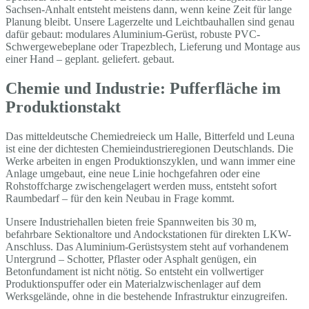
Sachsen-Anhalt entsteht meistens dann, wenn keine Zeit für lange
Planung bleibt. Unsere Lagerzelte und Leichtbauhallen sind genau
dafür gebaut: modulares Aluminium-Gerüst, robuste PVC-
Schwergewebeplane oder Trapezblech, Lieferung und Montage aus
einer Hand – geplant. geliefert. gebaut.
Chemie und Industrie: Pufferfläche im
Produktionstakt
Das mitteldeutsche Chemiedreieck um Halle, Bitterfeld und Leuna
ist eine der dichtesten Chemieindustrieregionen Deutschlands. Die
Werke arbeiten in engen Produktionszyklen, und wann immer eine
Anlage umgebaut, eine neue Linie hochgefahren oder eine
Rohstoffcharge zwischengelagert werden muss, entsteht sofort
Raumbedarf – für den kein Neubau in Frage kommt.
Unsere Industriehallen bieten freie Spannweiten bis 30 m,
befahrbare Sektionaltore und Andockstationen für direkten LKW-
Anschluss. Das Aluminium-Gerüstsystem steht auf vorhandenem
Untergrund – Schotter, Pflaster oder Asphalt genügen, ein
Betonfundament ist nicht nötig. So entsteht ein vollwertiger
Produktionspuffer oder ein Materialzwischenlager auf dem
Werksgelände, ohne in die bestehende Infrastruktur einzugreifen.