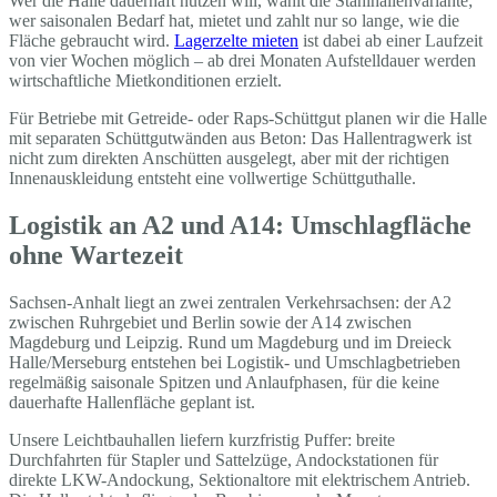
Wer die Halle dauerhaft nutzen will, wählt die Stahlhallenvariante;
wer saisonalen Bedarf hat, mietet und zahlt nur so lange, wie die
Fläche gebraucht wird.
Lagerzelte mieten
ist dabei ab einer Laufzeit
von vier Wochen möglich – ab drei Monaten Aufstelldauer werden
wirtschaftliche Mietkonditionen erzielt.
Für Betriebe mit Getreide- oder Raps-Schüttgut planen wir die Halle
mit separaten Schüttgutwänden aus Beton: Das Hallentragwerk ist
nicht zum direkten Anschütten ausgelegt, aber mit der richtigen
Innenauskleidung entsteht eine vollwertige Schüttguthalle.
Logistik an A2 und A14: Umschlagfläche
ohne Wartezeit
Sachsen-Anhalt liegt an zwei zentralen Verkehrsachsen: der A2
zwischen Ruhrgebiet und Berlin sowie der A14 zwischen
Magdeburg und Leipzig. Rund um Magdeburg und im Dreieck
Halle/Merseburg entstehen bei Logistik- und Umschlagbetrieben
regelmäßig saisonale Spitzen und Anlaufphasen, für die keine
dauerhafte Hallenfläche geplant ist.
Unsere Leichtbauhallen liefern kurzfristig Puffer: breite
Durchfahrten für Stapler und Sattelzüge, Andockstationen für
direkte LKW-Andockung, Sektionaltore mit elektrischem Antrieb.