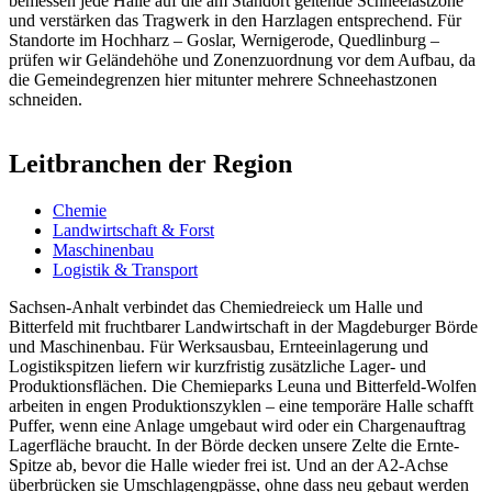
bemessen jede Halle auf die am Standort geltende Schneelastzone
und verstärken das Tragwerk in den Harzlagen entsprechend. Für
Standorte im Hochharz – Goslar, Wernigerode, Quedlinburg –
prüfen wir Geländehöhe und Zonenzuordnung vor dem Aufbau, da
die Gemeindegrenzen hier mitunter mehrere Schneehastzonen
schneiden.
Leitbranchen der Region
Chemie
Landwirtschaft & Forst
Maschinenbau
Logistik & Transport
Sachsen-Anhalt verbindet das Chemiedreieck um Halle und
Bitterfeld mit fruchtbarer Landwirtschaft in der Magdeburger Börde
und Maschinenbau. Für Werksausbau, Ernteeinlagerung und
Logistikspitzen liefern wir kurzfristig zusätzliche Lager- und
Produktionsflächen. Die Chemieparks Leuna und Bitterfeld-Wolfen
arbeiten in engen Produktionszyklen – eine temporäre Halle schafft
Puffer, wenn eine Anlage umgebaut wird oder ein Chargenauftrag
Lagerfläche braucht. In der Börde decken unsere Zelte die Ernte-
Spitze ab, bevor die Halle wieder frei ist. Und an der A2-Achse
überbrücken sie Umschlagengpässe, ohne dass neu gebaut werden