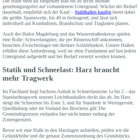
Die Halle steht als fliegender Bau bis zu sechs Monate
genehmigungsfrei auf vorhandenem Untergrund. Wächst der Bedarf
dauerhaft, empfiehlt sich der Kauf –
Stahlhallen kaufen
bietet dabei
die größte Spannweite, bis 40 m freitragend, und lässt sich
individuell auf Kranbahnen, Brandschutz und Traglasten planen.
Auch der Hafen Magdeburg und das Wasserstraßenkreuz spielen
eine Rolle: Schwerlastgüter, die per Binnenschiff ankommen,
brauchen Zwischenlager mit direkter Anfahrbarkeit. Unsere Hallen
erfüllen diese Anforderung, weil sie ohne Fundament auf fast jedem
Untergrund aufgestellt und bei Bedarf versetzt werden können.
Statik und Schneelast: Harz braucht
mehr Tragwerk
Im Flachland liegt Sachsen-Anhalt in Schneelastzone 1a bis 2 – das
Standardtragwerk unserer Leichtbauhallen deckt das ab. Im Harz
steigt die Schneelast bis Zone 3, und für Standorte in Wernigerode,
Quedlinburg oder im Vorland des Brockens gilt: Die
Gemeindegrenzen verlaufen hier nicht immer entlang der
Zonengrenzen.
Bevor wir eine Halle in den Harzlagen aufstellen, prüfen wir die
Geländehöhe und die genaue Zonenzuordnung des Grundstücks.