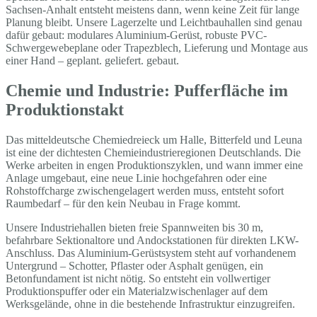
Sachsen-Anhalt entsteht meistens dann, wenn keine Zeit für lange
Planung bleibt. Unsere Lagerzelte und Leichtbauhallen sind genau
dafür gebaut: modulares Aluminium-Gerüst, robuste PVC-
Schwergewebeplane oder Trapezblech, Lieferung und Montage aus
einer Hand – geplant. geliefert. gebaut.
Chemie und Industrie: Pufferfläche im
Produktionstakt
Das mitteldeutsche Chemiedreieck um Halle, Bitterfeld und Leuna
ist eine der dichtesten Chemieindustrieregionen Deutschlands. Die
Werke arbeiten in engen Produktionszyklen, und wann immer eine
Anlage umgebaut, eine neue Linie hochgefahren oder eine
Rohstoffcharge zwischengelagert werden muss, entsteht sofort
Raumbedarf – für den kein Neubau in Frage kommt.
Unsere Industriehallen bieten freie Spannweiten bis 30 m,
befahrbare Sektionaltore und Andockstationen für direkten LKW-
Anschluss. Das Aluminium-Gerüstsystem steht auf vorhandenem
Untergrund – Schotter, Pflaster oder Asphalt genügen, ein
Betonfundament ist nicht nötig. So entsteht ein vollwertiger
Produktionspuffer oder ein Materialzwischenlager auf dem
Werksgelände, ohne in die bestehende Infrastruktur einzugreifen.