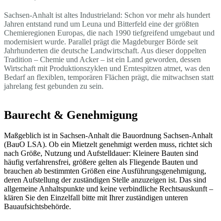
Sachsen-Anhalt ist altes Industrieland: Schon vor mehr als hundert
Jahren entstand rund um Leuna und Bitterfeld eine der größten
Chemieregionen Europas, die nach 1990 tiefgreifend umgebaut und
modernisiert wurde. Parallel prägt die Magdeburger Börde seit
Jahrhunderten die deutsche Landwirtschaft. Aus dieser doppelten
Tradition – Chemie und Acker – ist ein Land geworden, dessen
Wirtschaft mit Produktionszyklen und Erntespitzen atmet, was den
Bedarf an flexiblen, temporären Flächen prägt, die mitwachsen statt
jahrelang fest gebunden zu sein.
Baurecht & Genehmigung
Maßgeblich ist in Sachsen-Anhalt die Bauordnung Sachsen-Anhalt
(BauO LSA). Ob ein Mietzelt genehmigt werden muss, richtet sich
nach Größe, Nutzung und Aufstelldauer: Kleinere Bauten sind
häufig verfahrensfrei, größere gelten als Fliegende Bauten und
brauchen ab bestimmten Größen eine Ausführungsgenehmigung,
deren Aufstellung der zuständigen Stelle anzuzeigen ist. Das sind
allgemeine Anhaltspunkte und keine verbindliche Rechtsauskunft –
klären Sie den Einzelfall bitte mit Ihrer zuständigen unteren
Bauaufsichtsbehörde.