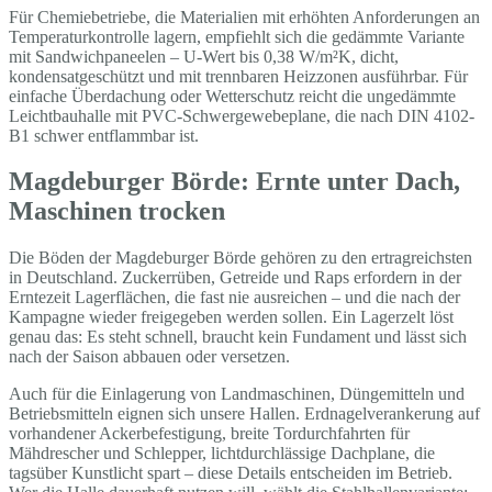
Für Chemiebetriebe, die Materialien mit erhöhten Anforderungen an
Temperaturkontrolle lagern, empfiehlt sich die gedämmte Variante
mit Sandwichpaneelen – U-Wert bis 0,38 W/m²K, dicht,
kondensatgeschützt und mit trennbaren Heizzonen ausführbar. Für
einfache Überdachung oder Wetterschutz reicht die ungedämmte
Leichtbauhalle mit PVC-Schwergewebeplane, die nach DIN 4102-
B1 schwer entflammbar ist.
Magdeburger Börde: Ernte unter Dach,
Maschinen trocken
Die Böden der Magdeburger Börde gehören zu den ertragreichsten
in Deutschland. Zuckerrüben, Getreide und Raps erfordern in der
Erntezeit Lagerflächen, die fast nie ausreichen – und die nach der
Kampagne wieder freigegeben werden sollen. Ein Lagerzelt löst
genau das: Es steht schnell, braucht kein Fundament und lässt sich
nach der Saison abbauen oder versetzen.
Auch für die Einlagerung von Landmaschinen, Düngemitteln und
Betriebsmitteln eignen sich unsere Hallen. Erdnagelverankerung auf
vorhandener Ackerbefestigung, breite Tordurchfahrten für
Mähdrescher und Schlepper, lichtdurchlässige Dachplane, die
tagsüber Kunstlicht spart – diese Details entscheiden im Betrieb.