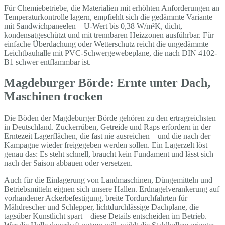
Für Chemiebetriebe, die Materialien mit erhöhten Anforderungen an
Temperaturkontrolle lagern, empfiehlt sich die gedämmte Variante
mit Sandwichpaneelen – U-Wert bis 0,38 W/m²K, dicht,
kondensatgeschützt und mit trennbaren Heizzonen ausführbar. Für
einfache Überdachung oder Wetterschutz reicht die ungedämmte
Leichtbauhalle mit PVC-Schwergewebeplane, die nach DIN 4102-
B1 schwer entflammbar ist.
Magdeburger Börde: Ernte unter Dach,
Maschinen trocken
Die Böden der Magdeburger Börde gehören zu den ertragreichsten
in Deutschland. Zuckerrüben, Getreide und Raps erfordern in der
Erntezeit Lagerflächen, die fast nie ausreichen – und die nach der
Kampagne wieder freigegeben werden sollen. Ein Lagerzelt löst
genau das: Es steht schnell, braucht kein Fundament und lässt sich
nach der Saison abbauen oder versetzen.
Auch für die Einlagerung von Landmaschinen, Düngemitteln und
Betriebsmitteln eignen sich unsere Hallen. Erdnagelverankerung auf
vorhandener Ackerbefestigung, breite Tordurchfahrten für
Mähdrescher und Schlepper, lichtdurchlässige Dachplane, die
tagsüber Kunstlicht spart – diese Details entscheiden im Betrieb.