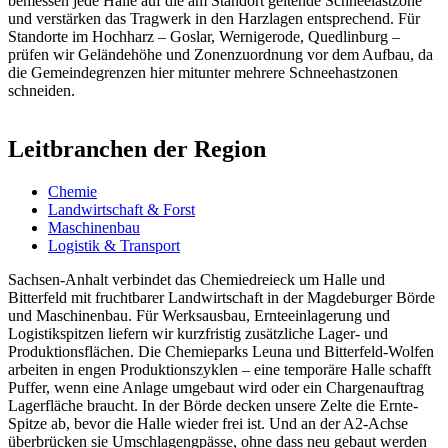
bemessen jede Halle auf die am Standort geltende Schneelastzone
und verstärken das Tragwerk in den Harzlagen entsprechend. Für
Standorte im Hochharz – Goslar, Wernigerode, Quedlinburg –
prüfen wir Geländehöhe und Zonenzuordnung vor dem Aufbau, da
die Gemeindegrenzen hier mitunter mehrere Schneehastzonen
schneiden.
Leitbranchen der Region
Chemie
Landwirtschaft & Forst
Maschinenbau
Logistik & Transport
Sachsen-Anhalt verbindet das Chemiedreieck um Halle und
Bitterfeld mit fruchtbarer Landwirtschaft in der Magdeburger Börde
und Maschinenbau. Für Werksausbau, Ernteeinlagerung und
Logistikspitzen liefern wir kurzfristig zusätzliche Lager- und
Produktionsflächen. Die Chemieparks Leuna und Bitterfeld-Wolfen
arbeiten in engen Produktionszyklen – eine temporäre Halle schafft
Puffer, wenn eine Anlage umgebaut wird oder ein Chargenauftrag
Lagerfläche braucht. In der Börde decken unsere Zelte die Ernte-
Spitze ab, bevor die Halle wieder frei ist. Und an der A2-Achse
überbrücken sie Umschlagengpässe, ohne dass neu gebaut werden