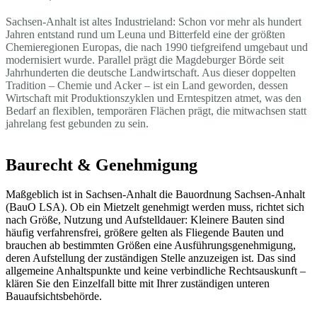
Sachsen-Anhalt ist altes Industrieland: Schon vor mehr als hundert
Jahren entstand rund um Leuna und Bitterfeld eine der größten
Chemieregionen Europas, die nach 1990 tiefgreifend umgebaut und
modernisiert wurde. Parallel prägt die Magdeburger Börde seit
Jahrhunderten die deutsche Landwirtschaft. Aus dieser doppelten
Tradition – Chemie und Acker – ist ein Land geworden, dessen
Wirtschaft mit Produktionszyklen und Erntespitzen atmet, was den
Bedarf an flexiblen, temporären Flächen prägt, die mitwachsen statt
jahrelang fest gebunden zu sein.
Baurecht & Genehmigung
Maßgeblich ist in Sachsen-Anhalt die Bauordnung Sachsen-Anhalt
(BauO LSA). Ob ein Mietzelt genehmigt werden muss, richtet sich
nach Größe, Nutzung und Aufstelldauer: Kleinere Bauten sind
häufig verfahrensfrei, größere gelten als Fliegende Bauten und
brauchen ab bestimmten Größen eine Ausführungsgenehmigung,
deren Aufstellung der zuständigen Stelle anzuzeigen ist. Das sind
allgemeine Anhaltspunkte und keine verbindliche Rechtsauskunft –
klären Sie den Einzelfall bitte mit Ihrer zuständigen unteren
Bauaufsichtsbehörde.