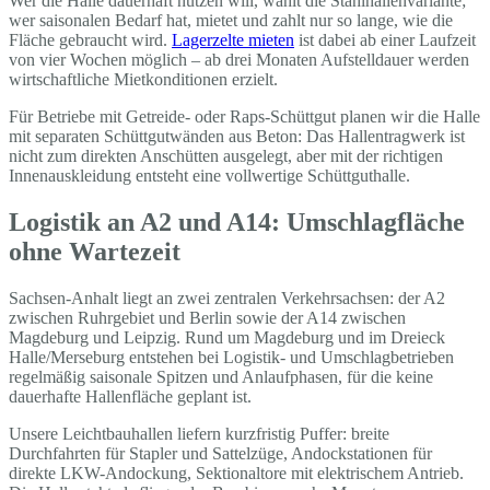
Wer die Halle dauerhaft nutzen will, wählt die Stahlhallenvariante;
wer saisonalen Bedarf hat, mietet und zahlt nur so lange, wie die
Fläche gebraucht wird.
Lagerzelte mieten
ist dabei ab einer Laufzeit
von vier Wochen möglich – ab drei Monaten Aufstelldauer werden
wirtschaftliche Mietkonditionen erzielt.
Für Betriebe mit Getreide- oder Raps-Schüttgut planen wir die Halle
mit separaten Schüttgutwänden aus Beton: Das Hallentragwerk ist
nicht zum direkten Anschütten ausgelegt, aber mit der richtigen
Innenauskleidung entsteht eine vollwertige Schüttguthalle.
Logistik an A2 und A14: Umschlagfläche
ohne Wartezeit
Sachsen-Anhalt liegt an zwei zentralen Verkehrsachsen: der A2
zwischen Ruhrgebiet und Berlin sowie der A14 zwischen
Magdeburg und Leipzig. Rund um Magdeburg und im Dreieck
Halle/Merseburg entstehen bei Logistik- und Umschlagbetrieben
regelmäßig saisonale Spitzen und Anlaufphasen, für die keine
dauerhafte Hallenfläche geplant ist.
Unsere Leichtbauhallen liefern kurzfristig Puffer: breite
Durchfahrten für Stapler und Sattelzüge, Andockstationen für
direkte LKW-Andockung, Sektionaltore mit elektrischem Antrieb.