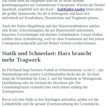
Die Halle steht als fliegender Bau bis zu sechs Monate
genehmigungsfrei auf vorhandenem Untergrund. Wächst der Bedarf
dauerhaft, empfiehlt sich der Kauf –
Stahlhallen kaufen
bietet dabei
die größte Spannweite, bis 40 m freitragend, und lässt sich
individuell auf Kranbahnen, Brandschutz und Traglasten planen.
Auch der Hafen Magdeburg und das Wasserstraßenkreuz spielen
eine Rolle: Schwerlastgüter, die per Binnenschiff ankommen,
brauchen Zwischenlager mit direkter Anfahrbarkeit. Unsere Hallen
erfüllen diese Anforderung, weil sie ohne Fundament auf fast jedem
Untergrund aufgestellt und bei Bedarf versetzt werden können.
Statik und Schneelast: Harz braucht
mehr Tragwerk
Im Flachland liegt Sachsen-Anhalt in Schneelastzone 1a bis 2 – das
Standardtragwerk unserer Leichtbauhallen deckt das ab. Im Harz
steigt die Schneelast bis Zone 3, und für Standorte in Wernigerode,
Quedlinburg oder im Vorland des Brockens gilt: Die
Gemeindegrenzen verlaufen hier nicht immer entlang der
Zonengrenzen.
Bevor wir eine Halle in den Harzlagen aufstellen, prüfen wir die
Geländehöhe und die genaue Zonenzuordnung des Grundstücks.