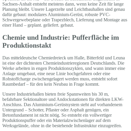
Sachsen-Anhalt entsteht meistens dann, wenn keine Zeit für lange
Planung bleibt. Unsere Lagerzelte und Leichtbauhallen sind genau
dafür gebaut: modulares Aluminium-Gerüst, robuste PVC-
Schwergewebeplane oder Trapezblech, Lieferung und Montage aus
einer Hand – geplant. geliefert. gebaut.
Chemie und Industrie: Pufferfläche im
Produktionstakt
Das mitteldeutsche Chemiedreieck um Halle, Bitterfeld und Leuna
ist eine der dichtesten Chemieindustrieregionen Deutschlands. Die
Werke arbeiten in engen Produktionszyklen, und wann immer eine
Anlage umgebaut, eine neue Linie hochgefahren oder eine
Rohstoffcharge zwischengelagert werden muss, entsteht sofort
Raumbedarf – für den kein Neubau in Frage kommt.
Unsere Industriehallen bieten freie Spannweiten bis 30 m,
befahrbare Sektionaltore und Andockstationen für direkten LKW-
Anschluss. Das Aluminium-Gerüstsystem steht auf vorhandenem
Untergrund – Schotter, Pflaster oder Asphalt genügen, ein
Betonfundament ist nicht nötig. So entsteht ein vollwertiger
Produktionspuffer oder ein Materialzwischenlager auf dem
Werksgelände, ohne in die bestehende Infrastruktur einzugreifen.