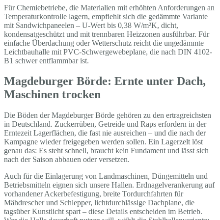
Für Chemiebetriebe, die Materialien mit erhöhten Anforderungen an
Temperaturkontrolle lagern, empfiehlt sich die gedämmte Variante
mit Sandwichpaneelen – U-Wert bis 0,38 W/m²K, dicht,
kondensatgeschützt und mit trennbaren Heizzonen ausführbar. Für
einfache Überdachung oder Wetterschutz reicht die ungedämmte
Leichtbauhalle mit PVC-Schwergewebeplane, die nach DIN 4102-
B1 schwer entflammbar ist.
Magdeburger Börde: Ernte unter Dach,
Maschinen trocken
Die Böden der Magdeburger Börde gehören zu den ertragreichsten
in Deutschland. Zuckerrüben, Getreide und Raps erfordern in der
Erntezeit Lagerflächen, die fast nie ausreichen – und die nach der
Kampagne wieder freigegeben werden sollen. Ein Lagerzelt löst
genau das: Es steht schnell, braucht kein Fundament und lässt sich
nach der Saison abbauen oder versetzen.
Auch für die Einlagerung von Landmaschinen, Düngemitteln und
Betriebsmitteln eignen sich unsere Hallen. Erdnagelverankerung auf
vorhandener Ackerbefestigung, breite Tordurchfahrten für
Mähdrescher und Schlepper, lichtdurchlässige Dachplane, die
tagsüber Kunstlicht spart – diese Details entscheiden im Betrieb.