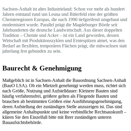
Sachsen-Anhalt ist altes Industrieland: Schon vor mehr als hundert
Jahren entstand rund um Leuna und Bitterfeld eine der größten
Chemieregionen Europas, die nach 1990 tiefgreifend umgebaut und
modernisiert wurde. Parallel prägt die Magdeburger Börde seit
Jahrhunderten die deutsche Landwirtschaft. Aus dieser doppelten
Tradition – Chemie und Acker – ist ein Land geworden, dessen
Wirtschaft mit Produktionszyklen und Erntespitzen atmet, was den
Bedarf an flexiblen, temporären Flächen prägt, die mitwachsen statt
jahrelang fest gebunden zu sein.
Baurecht & Genehmigung
Maßgeblich ist in Sachsen-Anhalt die Bauordnung Sachsen-Anhalt
(BauO LSA). Ob ein Mietzelt genehmigt werden muss, richtet sich
nach Größe, Nutzung und Aufstelldauer: Kleinere Bauten sind
häufig verfahrensfrei, größere gelten als Fliegende Bauten und
brauchen ab bestimmten Größen eine Ausführungsgenehmigung,
deren Aufstellung der zuständigen Stelle anzuzeigen ist. Das sind
allgemeine Anhaltspunkte und keine verbindliche Rechtsauskunft –
klären Sie den Einzelfall bitte mit Ihrer zuständigen unteren
Bauaufsichtsbehörde.