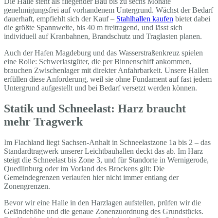
Die Halle steht als fliegender Bau bis zu sechs Monate
genehmigungsfrei auf vorhandenem Untergrund. Wächst der Bedarf
dauerhaft, empfiehlt sich der Kauf –
Stahlhallen kaufen
bietet dabei
die größte Spannweite, bis 40 m freitragend, und lässt sich
individuell auf Kranbahnen, Brandschutz und Traglasten planen.
Auch der Hafen Magdeburg und das Wasserstraßenkreuz spielen
eine Rolle: Schwerlastgüter, die per Binnenschiff ankommen,
brauchen Zwischenlager mit direkter Anfahrbarkeit. Unsere Hallen
erfüllen diese Anforderung, weil sie ohne Fundament auf fast jedem
Untergrund aufgestellt und bei Bedarf versetzt werden können.
Statik und Schneelast: Harz braucht
mehr Tragwerk
Im Flachland liegt Sachsen-Anhalt in Schneelastzone 1a bis 2 – das
Standardtragwerk unserer Leichtbauhallen deckt das ab. Im Harz
steigt die Schneelast bis Zone 3, und für Standorte in Wernigerode,
Quedlinburg oder im Vorland des Brockens gilt: Die
Gemeindegrenzen verlaufen hier nicht immer entlang der
Zonengrenzen.
Bevor wir eine Halle in den Harzlagen aufstellen, prüfen wir die
Geländehöhe und die genaue Zonenzuordnung des Grundstücks.