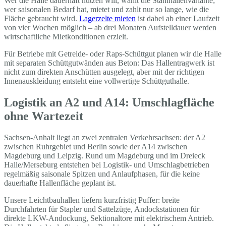
Wer die Halle dauerhaft nutzen will, wählt die Stahlhallenvariante;
wer saisonalen Bedarf hat, mietet und zahlt nur so lange, wie die
Fläche gebraucht wird.
Lagerzelte mieten
ist dabei ab einer Laufzeit
von vier Wochen möglich – ab drei Monaten Aufstelldauer werden
wirtschaftliche Mietkonditionen erzielt.
Für Betriebe mit Getreide- oder Raps-Schüttgut planen wir die Halle
mit separaten Schüttgutwänden aus Beton: Das Hallentragwerk ist
nicht zum direkten Anschütten ausgelegt, aber mit der richtigen
Innenauskleidung entsteht eine vollwertige Schüttguthalle.
Logistik an A2 und A14: Umschlagfläche
ohne Wartezeit
Sachsen-Anhalt liegt an zwei zentralen Verkehrsachsen: der A2
zwischen Ruhrgebiet und Berlin sowie der A14 zwischen
Magdeburg und Leipzig. Rund um Magdeburg und im Dreieck
Halle/Merseburg entstehen bei Logistik- und Umschlagbetrieben
regelmäßig saisonale Spitzen und Anlaufphasen, für die keine
dauerhafte Hallenfläche geplant ist.
Unsere Leichtbauhallen liefern kurzfristig Puffer: breite
Durchfahrten für Stapler und Sattelzüge, Andockstationen für
direkte LKW-Andockung, Sektionaltore mit elektrischem Antrieb.