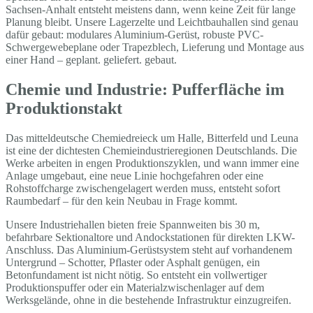
Sachsen-Anhalt entsteht meistens dann, wenn keine Zeit für lange
Planung bleibt. Unsere Lagerzelte und Leichtbauhallen sind genau
dafür gebaut: modulares Aluminium-Gerüst, robuste PVC-
Schwergewebeplane oder Trapezblech, Lieferung und Montage aus
einer Hand – geplant. geliefert. gebaut.
Chemie und Industrie: Pufferfläche im
Produktionstakt
Das mitteldeutsche Chemiedreieck um Halle, Bitterfeld und Leuna
ist eine der dichtesten Chemieindustrieregionen Deutschlands. Die
Werke arbeiten in engen Produktionszyklen, und wann immer eine
Anlage umgebaut, eine neue Linie hochgefahren oder eine
Rohstoffcharge zwischengelagert werden muss, entsteht sofort
Raumbedarf – für den kein Neubau in Frage kommt.
Unsere Industriehallen bieten freie Spannweiten bis 30 m,
befahrbare Sektionaltore und Andockstationen für direkten LKW-
Anschluss. Das Aluminium-Gerüstsystem steht auf vorhandenem
Untergrund – Schotter, Pflaster oder Asphalt genügen, ein
Betonfundament ist nicht nötig. So entsteht ein vollwertiger
Produktionspuffer oder ein Materialzwischenlager auf dem
Werksgelände, ohne in die bestehende Infrastruktur einzugreifen.