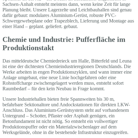
Sachsen-Anhalt entsteht meistens dann, wenn keine Zeit für lange
Planung bleibt. Unsere Lagerzelte und Leichtbauhallen sind genau
dafür gebaut: modulares Aluminium-Gerüst, robuste PVC-
Schwergewebeplane oder Trapezblech, Lieferung und Montage aus
einer Hand – geplant. geliefert. gebaut.
Chemie und Industrie: Pufferfläche im
Produktionstakt
Das mitteldeutsche Chemiedreieck um Halle, Bitterfeld und Leuna
ist eine der dichtesten Chemieindustrieregionen Deutschlands. Die
Werke arbeiten in engen Produktionszyklen, und wann immer eine
Anlage umgebaut, eine neue Linie hochgefahren oder eine
Rohstoffcharge zwischengelagert werden muss, entsteht sofort
Raumbedarf – für den kein Neubau in Frage kommt.
Unsere Industriehallen bieten freie Spannweiten bis 30 m,
befahrbare Sektionaltore und Andockstationen für direkten LKW-
Anschluss. Das Aluminium-Gerüstsystem steht auf vorhandenem
Untergrund – Schotter, Pflaster oder Asphalt genügen, ein
Betonfundament ist nicht nötig. So entsteht ein vollwertiger
Produktionspuffer oder ein Materialzwischenlager auf dem
Werksgelände, ohne in die bestehende Infrastruktur einzugreifen.