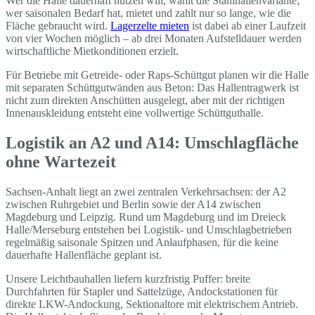
Wer die Halle dauerhaft nutzen will, wählt die Stahlhallenvariante;
wer saisonalen Bedarf hat, mietet und zahlt nur so lange, wie die
Fläche gebraucht wird.
Lagerzelte mieten
ist dabei ab einer Laufzeit
von vier Wochen möglich – ab drei Monaten Aufstelldauer werden
wirtschaftliche Mietkonditionen erzielt.
Für Betriebe mit Getreide- oder Raps-Schüttgut planen wir die Halle
mit separaten Schüttgutwänden aus Beton: Das Hallentragwerk ist
nicht zum direkten Anschütten ausgelegt, aber mit der richtigen
Innenauskleidung entsteht eine vollwertige Schüttguthalle.
Logistik an A2 und A14: Umschlagfläche
ohne Wartezeit
Sachsen-Anhalt liegt an zwei zentralen Verkehrsachsen: der A2
zwischen Ruhrgebiet und Berlin sowie der A14 zwischen
Magdeburg und Leipzig. Rund um Magdeburg und im Dreieck
Halle/Merseburg entstehen bei Logistik- und Umschlagbetrieben
regelmäßig saisonale Spitzen und Anlaufphasen, für die keine
dauerhafte Hallenfläche geplant ist.
Unsere Leichtbauhallen liefern kurzfristig Puffer: breite
Durchfahrten für Stapler und Sattelzüge, Andockstationen für
direkte LKW-Andockung, Sektionaltore mit elektrischem Antrieb.