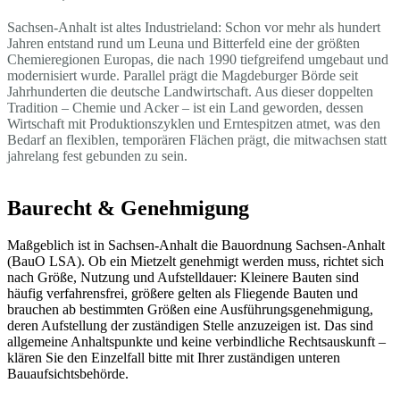
Sachsen-Anhalt ist altes Industrieland: Schon vor mehr als hundert
Jahren entstand rund um Leuna und Bitterfeld eine der größten
Chemieregionen Europas, die nach 1990 tiefgreifend umgebaut und
modernisiert wurde. Parallel prägt die Magdeburger Börde seit
Jahrhunderten die deutsche Landwirtschaft. Aus dieser doppelten
Tradition – Chemie und Acker – ist ein Land geworden, dessen
Wirtschaft mit Produktionszyklen und Erntespitzen atmet, was den
Bedarf an flexiblen, temporären Flächen prägt, die mitwachsen statt
jahrelang fest gebunden zu sein.
Baurecht & Genehmigung
Maßgeblich ist in Sachsen-Anhalt die Bauordnung Sachsen-Anhalt
(BauO LSA). Ob ein Mietzelt genehmigt werden muss, richtet sich
nach Größe, Nutzung und Aufstelldauer: Kleinere Bauten sind
häufig verfahrensfrei, größere gelten als Fliegende Bauten und
brauchen ab bestimmten Größen eine Ausführungsgenehmigung,
deren Aufstellung der zuständigen Stelle anzuzeigen ist. Das sind
allgemeine Anhaltspunkte und keine verbindliche Rechtsauskunft –
klären Sie den Einzelfall bitte mit Ihrer zuständigen unteren
Bauaufsichtsbehörde.