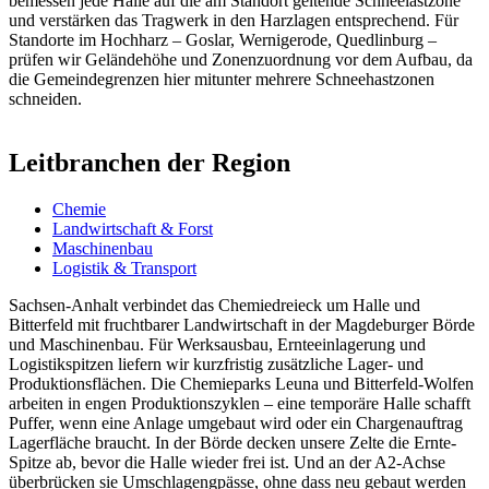
bemessen jede Halle auf die am Standort geltende Schneelastzone
und verstärken das Tragwerk in den Harzlagen entsprechend. Für
Standorte im Hochharz – Goslar, Wernigerode, Quedlinburg –
prüfen wir Geländehöhe und Zonenzuordnung vor dem Aufbau, da
die Gemeindegrenzen hier mitunter mehrere Schneehastzonen
schneiden.
Leitbranchen der Region
Chemie
Landwirtschaft & Forst
Maschinenbau
Logistik & Transport
Sachsen-Anhalt verbindet das Chemiedreieck um Halle und
Bitterfeld mit fruchtbarer Landwirtschaft in der Magdeburger Börde
und Maschinenbau. Für Werksausbau, Ernteeinlagerung und
Logistikspitzen liefern wir kurzfristig zusätzliche Lager- und
Produktionsflächen. Die Chemieparks Leuna und Bitterfeld-Wolfen
arbeiten in engen Produktionszyklen – eine temporäre Halle schafft
Puffer, wenn eine Anlage umgebaut wird oder ein Chargenauftrag
Lagerfläche braucht. In der Börde decken unsere Zelte die Ernte-
Spitze ab, bevor die Halle wieder frei ist. Und an der A2-Achse
überbrücken sie Umschlagengpässe, ohne dass neu gebaut werden