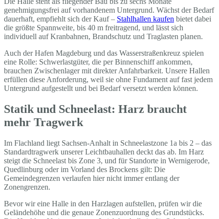
Die Halle steht als fliegender Bau bis zu sechs Monate
genehmigungsfrei auf vorhandenem Untergrund. Wächst der Bedarf
dauerhaft, empfiehlt sich der Kauf –
Stahlhallen kaufen
bietet dabei
die größte Spannweite, bis 40 m freitragend, und lässt sich
individuell auf Kranbahnen, Brandschutz und Traglasten planen.
Auch der Hafen Magdeburg und das Wasserstraßenkreuz spielen
eine Rolle: Schwerlastgüter, die per Binnenschiff ankommen,
brauchen Zwischenlager mit direkter Anfahrbarkeit. Unsere Hallen
erfüllen diese Anforderung, weil sie ohne Fundament auf fast jedem
Untergrund aufgestellt und bei Bedarf versetzt werden können.
Statik und Schneelast: Harz braucht
mehr Tragwerk
Im Flachland liegt Sachsen-Anhalt in Schneelastzone 1a bis 2 – das
Standardtragwerk unserer Leichtbauhallen deckt das ab. Im Harz
steigt die Schneelast bis Zone 3, und für Standorte in Wernigerode,
Quedlinburg oder im Vorland des Brockens gilt: Die
Gemeindegrenzen verlaufen hier nicht immer entlang der
Zonengrenzen.
Bevor wir eine Halle in den Harzlagen aufstellen, prüfen wir die
Geländehöhe und die genaue Zonenzuordnung des Grundstücks.