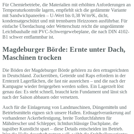
Für Chemiebetriebe, die Materialien mit erhöhten Anforderungen an
Temperaturkontrolle lagern, empfiehlt sich die gedämmte Variante
mit Sandwichpaneelen – U-Wert bis 0,38 W/m²K, dicht,
kondensatgeschützt und mit trennbaren Heizzonen ausführbar. Für
einfache Überdachung oder Wetterschutz reicht die ungedämmte
Leichtbauhalle mit PVC-Schwergewebeplane, die nach DIN 4102-
B1 schwer entflammbar ist.
Magdeburger Börde: Ernte unter Dach,
Maschinen trocken
Die Böden der Magdeburger Börde gehören zu den ertragreichsten
in Deutschland. Zuckerrüben, Getreide und Raps erfordern in der
Erntezeit Lagerflächen, die fast nie ausreichen – und die nach der
Kampagne wieder freigegeben werden sollen. Ein Lagerzelt löst
genau das: Es steht schnell, braucht kein Fundament und lässt sich
nach der Saison abbauen oder versetzen.
Auch für die Einlagerung von Landmaschinen, Düngemitteln und
Betriebsmitteln eignen sich unsere Hallen. Erdnagelverankerung auf
vorhandener Ackerbefestigung, breite Tordurchfahrten für
Mähdrescher und Schlepper, lichtdurchlässige Dachplane, die
tagsüber Kunstlicht spart – diese Details entscheiden im Betrieb.