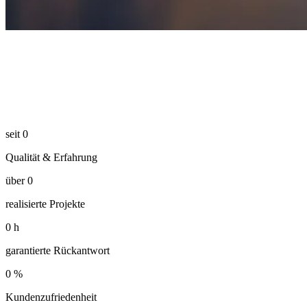
seit
0
Qualität & Erfahrung
über
0
realisierte Projekte
0
h
garantierte Rückantwort
0
%
Kundenzufriedenheit