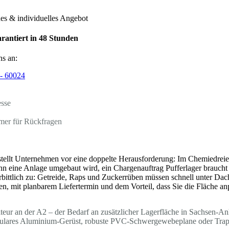
hes & individuelles Angebot
rantiert in 48 Stunden
ns an:
- 60024
esse
mer für Rückfragen
tellt Unternehmen vor eine doppelte Herausforderung: Im Chemiedreie
n eine Anlage umgebaut wird, ein Chargenauftrag Pufferlager braucht 
erbittlich zu: Getreide, Raps und Zuckerrüben müssen schnell unter Dach
n, mit planbarem Liefertermin und dem Vorteil, dass Sie die Fläche an
ur an der A2 – der Bedarf an zusätzlicher Lagerfläche in Sachsen-Anha
dulares Aluminium-Gerüst, robuste PVC-Schwergewebeplane oder Trapez