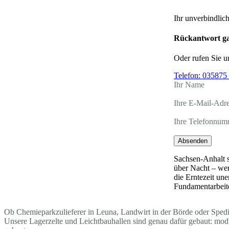
Ihr unverbindlic
Rückantwort ga
Oder rufen Sie u
Telefon:
035875 
Ihr Name
Ihre E-Mail-Adr
Ihre Telefonnum
Absenden
Sachsen-Anhalt s
über Nacht – wen
die Erntezeit un
Fundamentarbeite
Ob Chemieparkzulieferer in Leuna, Landwirt in der Börde oder Spedite
Unsere Lagerzelte und Leichtbauhallen sind genau dafür gebaut: mo