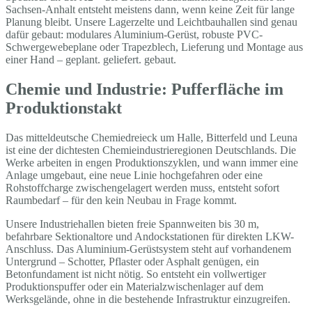
Sachsen-Anhalt entsteht meistens dann, wenn keine Zeit für lange
Planung bleibt. Unsere Lagerzelte und Leichtbauhallen sind genau
dafür gebaut: modulares Aluminium-Gerüst, robuste PVC-
Schwergewebeplane oder Trapezblech, Lieferung und Montage aus
einer Hand – geplant. geliefert. gebaut.
Chemie und Industrie: Pufferfläche im
Produktionstakt
Das mitteldeutsche Chemiedreieck um Halle, Bitterfeld und Leuna
ist eine der dichtesten Chemieindustrieregionen Deutschlands. Die
Werke arbeiten in engen Produktionszyklen, und wann immer eine
Anlage umgebaut, eine neue Linie hochgefahren oder eine
Rohstoffcharge zwischengelagert werden muss, entsteht sofort
Raumbedarf – für den kein Neubau in Frage kommt.
Unsere Industriehallen bieten freie Spannweiten bis 30 m,
befahrbare Sektionaltore und Andockstationen für direkten LKW-
Anschluss. Das Aluminium-Gerüstsystem steht auf vorhandenem
Untergrund – Schotter, Pflaster oder Asphalt genügen, ein
Betonfundament ist nicht nötig. So entsteht ein vollwertiger
Produktionspuffer oder ein Materialzwischenlager auf dem
Werksgelände, ohne in die bestehende Infrastruktur einzugreifen.