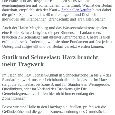
Die Halle steht als fliegender Bau bis zu sechs Monate
genehmigungsfrei auf vorhandenem Untergrund. Wächst der Bedarf
dauerhaft, empfiehlt sich der Kauf –
Stahlhallen kaufen
bietet dabei
die größte Spannweite, bis 40 m freitragend, und lässt sich
individuell auf Kranbahnen, Brandschutz und Traglasten planen.
Auch der Hafen Magdeburg und das Wasserstraßenkreuz spielen
eine Rolle: Schwerlastgüter, die per Binnenschiff ankommen,
brauchen Zwischenlager mit direkter Anfahrbarkeit. Unsere Hallen
erfüllen diese Anforderung, weil sie ohne Fundament auf fast jedem
Untergrund aufgestellt und bei Bedarf versetzt werden können.
Statik und Schneelast: Harz braucht
mehr Tragwerk
Im Flachland liegt Sachsen-Anhalt in Schneelastzone 1a bis 2 – das
Standardtragwerk unserer Leichtbauhallen deckt das ab. Im Harz
steigt die Schneelast bis Zone 3, und für Standorte in Wernigerode,
Quedlinburg oder im Vorland des Brockens gilt: Die
Gemeindegrenzen verlaufen hier nicht immer entlang der
Zonengrenzen.
Bevor wir eine Halle in den Harzlagen aufstellen, prüfen wir die
Geländehöhe und die genaue Zonenzuordnung des Grundstücks.