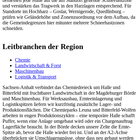
bemessen jede Halle auf die am Standort geltende Schneelastzone
und verstärken das Tragwerk in den Harzlagen entsprechend. Für
Standorte im Hochharz – Goslar, Wernigerode, Quedlinburg –
prüfen wir Geländehöhe und Zonenzuordnung vor dem Aufbau, da
die Gemeindegrenzen hier mitunter mehrere Schneehastzonen
schneiden.
Leitbranchen der Region
Chemie
Landwirtschaft & Forst
Maschinenbau
Logistik & Transport
Sachsen-Anhalt verbindet das Chemiedreieck um Halle und
Bitterfeld mit fruchtbarer Landwirtschaft in der Magdeburger Börde
und Maschinenbau. Für Werksausbau, Ernteeinlagerung und
Logistikspitzen liefern wir kurzfristig zusätzliche Lager- und
Produktionsflächen. Die Chemieparks Leuna und Bitterfeld-Wolfen
arbeiten in engen Produktionszyklen – eine temporäre Halle schafft
Puffer, wenn eine Anlage umgebaut wird oder ein Chargenauftrag
Lagerfläche braucht. In der Börde decken unsere Zelte die Ernte-
Spitze ab, bevor die Halle wieder frei ist. Und an der A2-Achse
überbrücken sie Umschlagengpässe, ohne dass neu gebaut werden