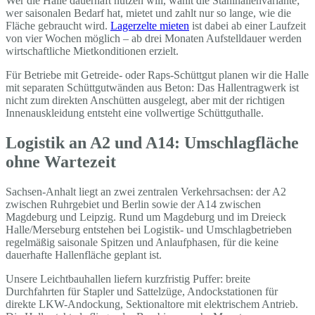
Wer die Halle dauerhaft nutzen will, wählt die Stahlhallenvariante;
wer saisonalen Bedarf hat, mietet und zahlt nur so lange, wie die
Fläche gebraucht wird.
Lagerzelte mieten
ist dabei ab einer Laufzeit
von vier Wochen möglich – ab drei Monaten Aufstelldauer werden
wirtschaftliche Mietkonditionen erzielt.
Für Betriebe mit Getreide- oder Raps-Schüttgut planen wir die Halle
mit separaten Schüttgutwänden aus Beton: Das Hallentragwerk ist
nicht zum direkten Anschütten ausgelegt, aber mit der richtigen
Innenauskleidung entsteht eine vollwertige Schüttguthalle.
Logistik an A2 und A14: Umschlagfläche
ohne Wartezeit
Sachsen-Anhalt liegt an zwei zentralen Verkehrsachsen: der A2
zwischen Ruhrgebiet und Berlin sowie der A14 zwischen
Magdeburg und Leipzig. Rund um Magdeburg und im Dreieck
Halle/Merseburg entstehen bei Logistik- und Umschlagbetrieben
regelmäßig saisonale Spitzen und Anlaufphasen, für die keine
dauerhafte Hallenfläche geplant ist.
Unsere Leichtbauhallen liefern kurzfristig Puffer: breite
Durchfahrten für Stapler und Sattelzüge, Andockstationen für
direkte LKW-Andockung, Sektionaltore mit elektrischem Antrieb.