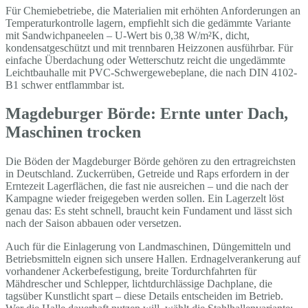
Für Chemiebetriebe, die Materialien mit erhöhten Anforderungen an
Temperaturkontrolle lagern, empfiehlt sich die gedämmte Variante
mit Sandwichpaneelen – U-Wert bis 0,38 W/m²K, dicht,
kondensatgeschützt und mit trennbaren Heizzonen ausführbar. Für
einfache Überdachung oder Wetterschutz reicht die ungedämmte
Leichtbauhalle mit PVC-Schwergewebeplane, die nach DIN 4102-
B1 schwer entflammbar ist.
Magdeburger Börde: Ernte unter Dach,
Maschinen trocken
Die Böden der Magdeburger Börde gehören zu den ertragreichsten
in Deutschland. Zuckerrüben, Getreide und Raps erfordern in der
Erntezeit Lagerflächen, die fast nie ausreichen – und die nach der
Kampagne wieder freigegeben werden sollen. Ein Lagerzelt löst
genau das: Es steht schnell, braucht kein Fundament und lässt sich
nach der Saison abbauen oder versetzen.
Auch für die Einlagerung von Landmaschinen, Düngemitteln und
Betriebsmitteln eignen sich unsere Hallen. Erdnagelverankerung auf
vorhandener Ackerbefestigung, breite Tordurchfahrten für
Mähdrescher und Schlepper, lichtdurchlässige Dachplane, die
tagsüber Kunstlicht spart – diese Details entscheiden im Betrieb.