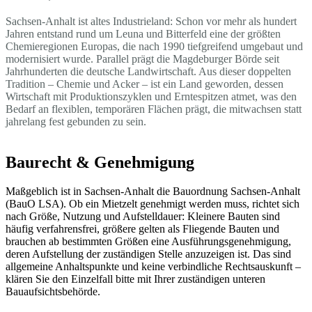
Sachsen-Anhalt ist altes Industrieland: Schon vor mehr als hundert
Jahren entstand rund um Leuna und Bitterfeld eine der größten
Chemieregionen Europas, die nach 1990 tiefgreifend umgebaut und
modernisiert wurde. Parallel prägt die Magdeburger Börde seit
Jahrhunderten die deutsche Landwirtschaft. Aus dieser doppelten
Tradition – Chemie und Acker – ist ein Land geworden, dessen
Wirtschaft mit Produktionszyklen und Erntespitzen atmet, was den
Bedarf an flexiblen, temporären Flächen prägt, die mitwachsen statt
jahrelang fest gebunden zu sein.
Baurecht & Genehmigung
Maßgeblich ist in Sachsen-Anhalt die Bauordnung Sachsen-Anhalt
(BauO LSA). Ob ein Mietzelt genehmigt werden muss, richtet sich
nach Größe, Nutzung und Aufstelldauer: Kleinere Bauten sind
häufig verfahrensfrei, größere gelten als Fliegende Bauten und
brauchen ab bestimmten Größen eine Ausführungsgenehmigung,
deren Aufstellung der zuständigen Stelle anzuzeigen ist. Das sind
allgemeine Anhaltspunkte und keine verbindliche Rechtsauskunft –
klären Sie den Einzelfall bitte mit Ihrer zuständigen unteren
Bauaufsichtsbehörde.