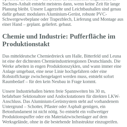
Sachsen-Anhalt entsteht meistens dann, wenn keine Zeit für lange
Planung bleibt. Unsere Lagerzelte und Leichtbauhallen sind genau
dafür gebaut: modulares Aluminium-Gerüst, robuste PVC-
Schwergewebeplane oder Trapezblech, Lieferung und Montage aus
einer Hand – geplant. geliefert. gebaut.
Chemie und Industrie: Pufferfläche im
Produktionstakt
Das mitteldeutsche Chemiedreieck um Halle, Bitterfeld und Leuna
ist eine der dichtesten Chemieindustrieregionen Deutschlands. Die
Werke arbeiten in engen Produktionszyklen, und wann immer eine
Anlage umgebaut, eine neue Linie hochgefahren oder eine
Rohstoffcharge zwischengelagert werden muss, entsteht sofort
Raumbedarf – für den kein Neubau in Frage kommt.
Unsere Industriehallen bieten freie Spannweiten bis 30 m,
befahrbare Sektionaltore und Andockstationen für direkten LKW-
Anschluss. Das Aluminium-Gerüstsystem steht auf vorhandenem
Untergrund – Schotter, Pflaster oder Asphalt genügen, ein
Betonfundament ist nicht nötig. So entsteht ein vollwertiger
Produktionspuffer oder ein Materialzwischenlager auf dem
Werksgelände, ohne in die bestehende Infrastruktur einzugreifen.