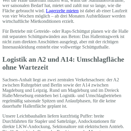
Wer die Halle dauerhaft nutzen will, wählt die Stahlhallenvariante;
wer saisonalen Bedarf hat, mietet und zahlt nur so lange, wie die
Fläche gebraucht wird.
Lagerzelte mieten
ist dabei ab einer Laufzeit
von vier Wochen möglich – ab drei Monaten Aufstelldauer werden
wirtschaftliche Mietkonditionen erzielt.
Für Betriebe mit Getreide- oder Raps-Schüttgut planen wir die Halle
mit separaten Schüttgutwänden aus Beton: Das Hallentragwerk ist
nicht zum direkten Anschütten ausgelegt, aber mit der richtigen
Innenauskleidung entsteht eine vollwertige Schüttguthalle.
Logistik an A2 und A14: Umschlagfläche
ohne Wartezeit
Sachsen-Anhalt liegt an zwei zentralen Verkehrsachsen: der A2
zwischen Ruhrgebiet und Berlin sowie der A14 zwischen
Magdeburg und Leipzig. Rund um Magdeburg und im Dreieck
Halle/Merseburg entstehen bei Logistik- und Umschlagbetrieben
regelmäßig saisonale Spitzen und Anlaufphasen, für die keine
dauerhafte Hallenfläche geplant ist.
Unsere Leichtbauhallen liefern kurzfristig Puffer: breite
Durchfahrten für Stapler und Sattelzüge, Andockstationen für
direkte LKW-Andockung, Sektionaltore mit elektrischem Antrieb.