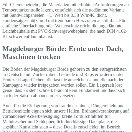
Für Chemiebetriebe, die Materialien mit erhöhten Anforderungen an
Temperaturkontrolle lagern, empfiehlt sich die gedämmte Variante
mit Sandwichpaneelen – U-Wert bis 0,38 W/m²K, dicht,
kondensatgeschützt und mit trennbaren Heizzonen ausführbar. Für
einfache Überdachung oder Wetterschutz reicht die ungedämmte
Leichtbauhalle mit PVC-Schwergewebeplane, die nach DIN 4102-
B1 schwer entflammbar ist.
Magdeburger Börde: Ernte unter Dach,
Maschinen trocken
Die Böden der Magdeburger Börde gehören zu den ertragreichsten
in Deutschland. Zuckerrüben, Getreide und Raps erfordern in der
Erntezeit Lagerflächen, die fast nie ausreichen – und die nach der
Kampagne wieder freigegeben werden sollen. Ein Lagerzelt löst
genau das: Es steht schnell, braucht kein Fundament und lässt sich
nach der Saison abbauen oder versetzen.
Auch für die Einlagerung von Landmaschinen, Düngemitteln und
Betriebsmitteln eignen sich unsere Hallen. Erdnagelverankerung auf
vorhandener Ackerbefestigung, breite Tordurchfahrten für
Mähdrescher und Schlepper, lichtdurchlässige Dachplane, die
tagsüber Kunstlicht spart – diese Details entscheiden im Betrieb.