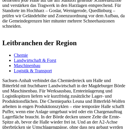
bemessen jede Halle auf die am Standort geltende Schneelastzone
und verstärken das Tragwerk in den Harzlagen entsprechend. Für
Standorte im Hochharz – Goslar, Wernigerode, Quedlinburg –
prüfen wir Geländehöhe und Zonenzuordnung vor dem Aufbau, da
die Gemeindegrenzen hier mitunter mehrere Schneehastzonen
schneiden.
Leitbranchen der Region
Chemie
Landwirtschaft & Forst
Maschinenbau
Logistik & Transport
Sachsen-Anhalt verbindet das Chemiedreieck um Halle und
Bitterfeld mit fruchtbarer Landwirtschaft in der Magdeburger Börde
und Maschinenbau. Für Werksausbau, Ernteeinlagerung und
Logistikspitzen liefern wir kurzfristig zusätzliche Lager- und
Produktionsflächen. Die Chemieparks Leuna und Bitterfeld-Wolfen
arbeiten in engen Produktionszyklen – eine temporäre Halle schafft
Puffer, wenn eine Anlage umgebaut wird oder ein Chargenauftrag
Lagerfläche braucht. In der Börde decken unsere Zelte die Ernte-
Spitze ab, bevor die Halle wieder frei ist. Und an der A2-Achse
überbrücken sie Umschlagengpässe, ohne dass neu gebaut werden