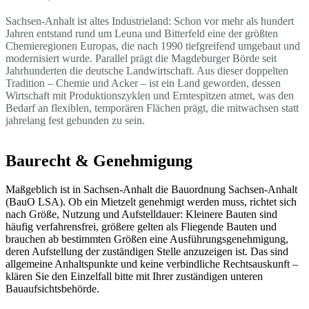
Sachsen-Anhalt ist altes Industrieland: Schon vor mehr als hundert
Jahren entstand rund um Leuna und Bitterfeld eine der größten
Chemieregionen Europas, die nach 1990 tiefgreifend umgebaut und
modernisiert wurde. Parallel prägt die Magdeburger Börde seit
Jahrhunderten die deutsche Landwirtschaft. Aus dieser doppelten
Tradition – Chemie und Acker – ist ein Land geworden, dessen
Wirtschaft mit Produktionszyklen und Erntespitzen atmet, was den
Bedarf an flexiblen, temporären Flächen prägt, die mitwachsen statt
jahrelang fest gebunden zu sein.
Baurecht & Genehmigung
Maßgeblich ist in Sachsen-Anhalt die Bauordnung Sachsen-Anhalt
(BauO LSA). Ob ein Mietzelt genehmigt werden muss, richtet sich
nach Größe, Nutzung und Aufstelldauer: Kleinere Bauten sind
häufig verfahrensfrei, größere gelten als Fliegende Bauten und
brauchen ab bestimmten Größen eine Ausführungsgenehmigung,
deren Aufstellung der zuständigen Stelle anzuzeigen ist. Das sind
allgemeine Anhaltspunkte und keine verbindliche Rechtsauskunft –
klären Sie den Einzelfall bitte mit Ihrer zuständigen unteren
Bauaufsichtsbehörde.