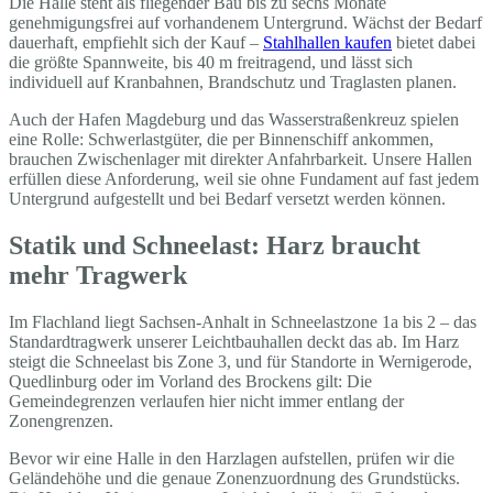
Die Halle steht als fliegender Bau bis zu sechs Monate
genehmigungsfrei auf vorhandenem Untergrund. Wächst der Bedarf
dauerhaft, empfiehlt sich der Kauf –
Stahlhallen kaufen
bietet dabei
die größte Spannweite, bis 40 m freitragend, und lässt sich
individuell auf Kranbahnen, Brandschutz und Traglasten planen.
Auch der Hafen Magdeburg und das Wasserstraßenkreuz spielen
eine Rolle: Schwerlastgüter, die per Binnenschiff ankommen,
brauchen Zwischenlager mit direkter Anfahrbarkeit. Unsere Hallen
erfüllen diese Anforderung, weil sie ohne Fundament auf fast jedem
Untergrund aufgestellt und bei Bedarf versetzt werden können.
Statik und Schneelast: Harz braucht
mehr Tragwerk
Im Flachland liegt Sachsen-Anhalt in Schneelastzone 1a bis 2 – das
Standardtragwerk unserer Leichtbauhallen deckt das ab. Im Harz
steigt die Schneelast bis Zone 3, und für Standorte in Wernigerode,
Quedlinburg oder im Vorland des Brockens gilt: Die
Gemeindegrenzen verlaufen hier nicht immer entlang der
Zonengrenzen.
Bevor wir eine Halle in den Harzlagen aufstellen, prüfen wir die
Geländehöhe und die genaue Zonenzuordnung des Grundstücks.