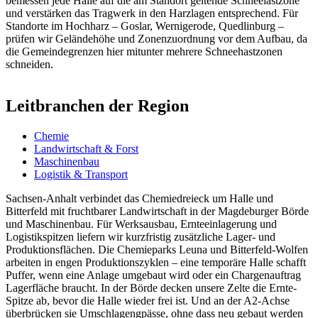
bemessen jede Halle auf die am Standort geltende Schneelastzone
und verstärken das Tragwerk in den Harzlagen entsprechend. Für
Standorte im Hochharz – Goslar, Wernigerode, Quedlinburg –
prüfen wir Geländehöhe und Zonenzuordnung vor dem Aufbau, da
die Gemeindegrenzen hier mitunter mehrere Schneehastzonen
schneiden.
Leitbranchen der Region
Chemie
Landwirtschaft & Forst
Maschinenbau
Logistik & Transport
Sachsen-Anhalt verbindet das Chemiedreieck um Halle und
Bitterfeld mit fruchtbarer Landwirtschaft in der Magdeburger Börde
und Maschinenbau. Für Werksausbau, Ernteeinlagerung und
Logistikspitzen liefern wir kurzfristig zusätzliche Lager- und
Produktionsflächen. Die Chemieparks Leuna und Bitterfeld-Wolfen
arbeiten in engen Produktionszyklen – eine temporäre Halle schafft
Puffer, wenn eine Anlage umgebaut wird oder ein Chargenauftrag
Lagerfläche braucht. In der Börde decken unsere Zelte die Ernte-
Spitze ab, bevor die Halle wieder frei ist. Und an der A2-Achse
überbrücken sie Umschlagengpässe, ohne dass neu gebaut werden