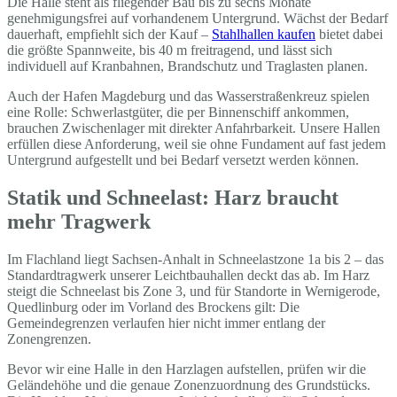
Die Halle steht als fliegender Bau bis zu sechs Monate
genehmigungsfrei auf vorhandenem Untergrund. Wächst der Bedarf
dauerhaft, empfiehlt sich der Kauf –
Stahlhallen kaufen
bietet dabei
die größte Spannweite, bis 40 m freitragend, und lässt sich
individuell auf Kranbahnen, Brandschutz und Traglasten planen.
Auch der Hafen Magdeburg und das Wasserstraßenkreuz spielen
eine Rolle: Schwerlastgüter, die per Binnenschiff ankommen,
brauchen Zwischenlager mit direkter Anfahrbarkeit. Unsere Hallen
erfüllen diese Anforderung, weil sie ohne Fundament auf fast jedem
Untergrund aufgestellt und bei Bedarf versetzt werden können.
Statik und Schneelast: Harz braucht
mehr Tragwerk
Im Flachland liegt Sachsen-Anhalt in Schneelastzone 1a bis 2 – das
Standardtragwerk unserer Leichtbauhallen deckt das ab. Im Harz
steigt die Schneelast bis Zone 3, und für Standorte in Wernigerode,
Quedlinburg oder im Vorland des Brockens gilt: Die
Gemeindegrenzen verlaufen hier nicht immer entlang der
Zonengrenzen.
Bevor wir eine Halle in den Harzlagen aufstellen, prüfen wir die
Geländehöhe und die genaue Zonenzuordnung des Grundstücks.