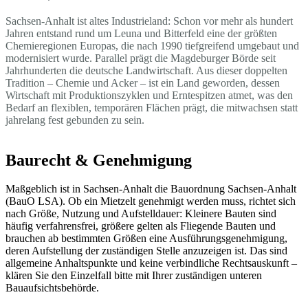
Sachsen-Anhalt ist altes Industrieland: Schon vor mehr als hundert
Jahren entstand rund um Leuna und Bitterfeld eine der größten
Chemieregionen Europas, die nach 1990 tiefgreifend umgebaut und
modernisiert wurde. Parallel prägt die Magdeburger Börde seit
Jahrhunderten die deutsche Landwirtschaft. Aus dieser doppelten
Tradition – Chemie und Acker – ist ein Land geworden, dessen
Wirtschaft mit Produktionszyklen und Erntespitzen atmet, was den
Bedarf an flexiblen, temporären Flächen prägt, die mitwachsen statt
jahrelang fest gebunden zu sein.
Baurecht & Genehmigung
Maßgeblich ist in Sachsen-Anhalt die Bauordnung Sachsen-Anhalt
(BauO LSA). Ob ein Mietzelt genehmigt werden muss, richtet sich
nach Größe, Nutzung und Aufstelldauer: Kleinere Bauten sind
häufig verfahrensfrei, größere gelten als Fliegende Bauten und
brauchen ab bestimmten Größen eine Ausführungsgenehmigung,
deren Aufstellung der zuständigen Stelle anzuzeigen ist. Das sind
allgemeine Anhaltspunkte und keine verbindliche Rechtsauskunft –
klären Sie den Einzelfall bitte mit Ihrer zuständigen unteren
Bauaufsichtsbehörde.