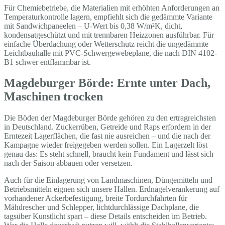
Für Chemiebetriebe, die Materialien mit erhöhten Anforderungen an
Temperaturkontrolle lagern, empfiehlt sich die gedämmte Variante
mit Sandwichpaneelen – U-Wert bis 0,38 W/m²K, dicht,
kondensatgeschützt und mit trennbaren Heizzonen ausführbar. Für
einfache Überdachung oder Wetterschutz reicht die ungedämmte
Leichtbauhalle mit PVC-Schwergewebeplane, die nach DIN 4102-
B1 schwer entflammbar ist.
Magdeburger Börde: Ernte unter Dach,
Maschinen trocken
Die Böden der Magdeburger Börde gehören zu den ertragreichsten
in Deutschland. Zuckerrüben, Getreide und Raps erfordern in der
Erntezeit Lagerflächen, die fast nie ausreichen – und die nach der
Kampagne wieder freigegeben werden sollen. Ein Lagerzelt löst
genau das: Es steht schnell, braucht kein Fundament und lässt sich
nach der Saison abbauen oder versetzen.
Auch für die Einlagerung von Landmaschinen, Düngemitteln und
Betriebsmitteln eignen sich unsere Hallen. Erdnagelverankerung auf
vorhandener Ackerbefestigung, breite Tordurchfahrten für
Mähdrescher und Schlepper, lichtdurchlässige Dachplane, die
tagsüber Kunstlicht spart – diese Details entscheiden im Betrieb.