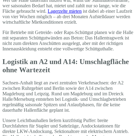
Wer die Halle dauerhaft nutzen will, wählt die Stahlhallenvariante;
wer saisonalen Bedarf hat, mietet und zahlt nur so lange, wie die
Fläche gebraucht wird.
Lagerzelte mieten
ist dabei ab einer Laufzeit
von vier Wochen möglich – ab drei Monaten Aufstelldauer werden
wirtschaftliche Mietkonditionen erzielt.
Für Betriebe mit Getreide- oder Raps-Schüttgut planen wir die Halle
mit separaten Schüttgutwänden aus Beton: Das Hallentragwerk ist
nicht zum direkten Anschütten ausgelegt, aber mit der richtigen
Innenauskleidung entsteht eine vollwertige Schüttguthalle.
Logistik an A2 und A14: Umschlagfläche
ohne Wartezeit
Sachsen-Anhalt liegt an zwei zentralen Verkehrsachsen: der A2
zwischen Ruhrgebiet und Berlin sowie der A14 zwischen
Magdeburg und Leipzig. Rund um Magdeburg und im Dreieck
Halle/Merseburg entstehen bei Logistik- und Umschlagbetrieben
regelmäßig saisonale Spitzen und Anlaufphasen, für die keine
dauerhafte Hallenfläche geplant ist.
Unsere Leichtbauhallen liefern kurzfristig Puffer: breite
Durchfahrten für Stapler und Sattelzüge, Andockstationen für
direkte LKW-Andockung, Sektionaltore mit elektrischem Antrieb.