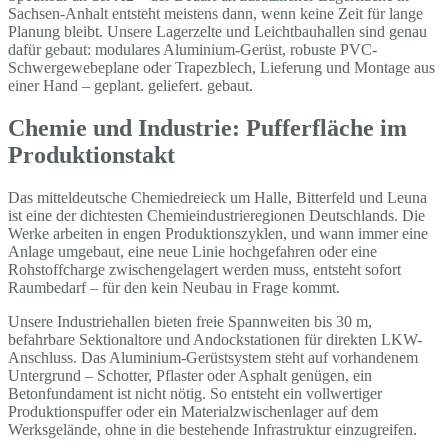
Sachsen-Anhalt entsteht meistens dann, wenn keine Zeit für lange
Planung bleibt. Unsere Lagerzelte und Leichtbauhallen sind genau
dafür gebaut: modulares Aluminium-Gerüst, robuste PVC-
Schwergewebeplane oder Trapezblech, Lieferung und Montage aus
einer Hand – geplant. geliefert. gebaut.
Chemie und Industrie: Pufferfläche im
Produktionstakt
Das mitteldeutsche Chemiedreieck um Halle, Bitterfeld und Leuna
ist eine der dichtesten Chemieindustrieregionen Deutschlands. Die
Werke arbeiten in engen Produktionszyklen, und wann immer eine
Anlage umgebaut, eine neue Linie hochgefahren oder eine
Rohstoffcharge zwischengelagert werden muss, entsteht sofort
Raumbedarf – für den kein Neubau in Frage kommt.
Unsere Industriehallen bieten freie Spannweiten bis 30 m,
befahrbare Sektionaltore und Andockstationen für direkten LKW-
Anschluss. Das Aluminium-Gerüstsystem steht auf vorhandenem
Untergrund – Schotter, Pflaster oder Asphalt genügen, ein
Betonfundament ist nicht nötig. So entsteht ein vollwertiger
Produktionspuffer oder ein Materialzwischenlager auf dem
Werksgelände, ohne in die bestehende Infrastruktur einzugreifen.