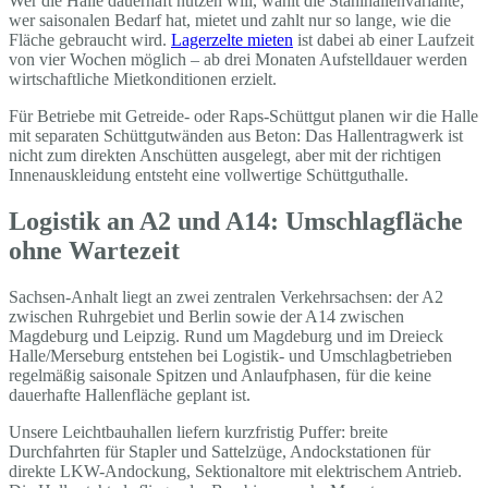
Wer die Halle dauerhaft nutzen will, wählt die Stahlhallenvariante;
wer saisonalen Bedarf hat, mietet und zahlt nur so lange, wie die
Fläche gebraucht wird.
Lagerzelte mieten
ist dabei ab einer Laufzeit
von vier Wochen möglich – ab drei Monaten Aufstelldauer werden
wirtschaftliche Mietkonditionen erzielt.
Für Betriebe mit Getreide- oder Raps-Schüttgut planen wir die Halle
mit separaten Schüttgutwänden aus Beton: Das Hallentragwerk ist
nicht zum direkten Anschütten ausgelegt, aber mit der richtigen
Innenauskleidung entsteht eine vollwertige Schüttguthalle.
Logistik an A2 und A14: Umschlagfläche
ohne Wartezeit
Sachsen-Anhalt liegt an zwei zentralen Verkehrsachsen: der A2
zwischen Ruhrgebiet und Berlin sowie der A14 zwischen
Magdeburg und Leipzig. Rund um Magdeburg und im Dreieck
Halle/Merseburg entstehen bei Logistik- und Umschlagbetrieben
regelmäßig saisonale Spitzen und Anlaufphasen, für die keine
dauerhafte Hallenfläche geplant ist.
Unsere Leichtbauhallen liefern kurzfristig Puffer: breite
Durchfahrten für Stapler und Sattelzüge, Andockstationen für
direkte LKW-Andockung, Sektionaltore mit elektrischem Antrieb.