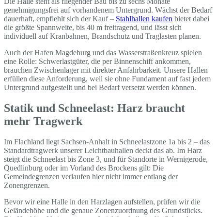
Die Halle steht als fliegender Bau bis zu sechs Monate
genehmigungsfrei auf vorhandenem Untergrund. Wächst der Bedarf
dauerhaft, empfiehlt sich der Kauf –
Stahlhallen kaufen
bietet dabei
die größte Spannweite, bis 40 m freitragend, und lässt sich
individuell auf Kranbahnen, Brandschutz und Traglasten planen.
Auch der Hafen Magdeburg und das Wasserstraßenkreuz spielen
eine Rolle: Schwerlastgüter, die per Binnenschiff ankommen,
brauchen Zwischenlager mit direkter Anfahrbarkeit. Unsere Hallen
erfüllen diese Anforderung, weil sie ohne Fundament auf fast jedem
Untergrund aufgestellt und bei Bedarf versetzt werden können.
Statik und Schneelast: Harz braucht
mehr Tragwerk
Im Flachland liegt Sachsen-Anhalt in Schneelastzone 1a bis 2 – das
Standardtragwerk unserer Leichtbauhallen deckt das ab. Im Harz
steigt die Schneelast bis Zone 3, und für Standorte in Wernigerode,
Quedlinburg oder im Vorland des Brockens gilt: Die
Gemeindegrenzen verlaufen hier nicht immer entlang der
Zonengrenzen.
Bevor wir eine Halle in den Harzlagen aufstellen, prüfen wir die
Geländehöhe und die genaue Zonenzuordnung des Grundstücks.