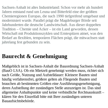
Sachsen-Anhalt ist altes Industrieland: Schon vor mehr als hundert
Jahren entstand rund um Leuna und Bitterfeld eine der größten
Chemieregionen Europas, die nach 1990 tiefgreifend umgebaut und
modernisiert wurde. Parallel prägt die Magdeburger Börde seit
Jahrhunderten die deutsche Landwirtschaft. Aus dieser doppelten
Tradition – Chemie und Acker – ist ein Land geworden, dessen
Wirtschaft mit Produktionszyklen und Erntespitzen atmet, was den
Bedarf an flexiblen, temporären Flächen prägt, die mitwachsen statt
jahrelang fest gebunden zu sein.
Baurecht & Genehmigung
Maßgeblich ist in Sachsen-Anhalt die Bauordnung Sachsen-Anhalt
(BauO LSA). Ob ein Mietzelt genehmigt werden muss, richtet sich
nach Größe, Nutzung und Aufstelldauer: Kleinere Bauten sind
häufig verfahrensfrei, größere gelten als Fliegende Bauten und
brauchen ab bestimmten Größen eine Ausführungsgenehmigung,
deren Aufstellung der zuständigen Stelle anzuzeigen ist. Das sind
allgemeine Anhaltspunkte und keine verbindliche Rechtsauskunft –
klären Sie den Einzelfall bitte mit Ihrer zuständigen unteren
Bauaufsichtsbehörde.