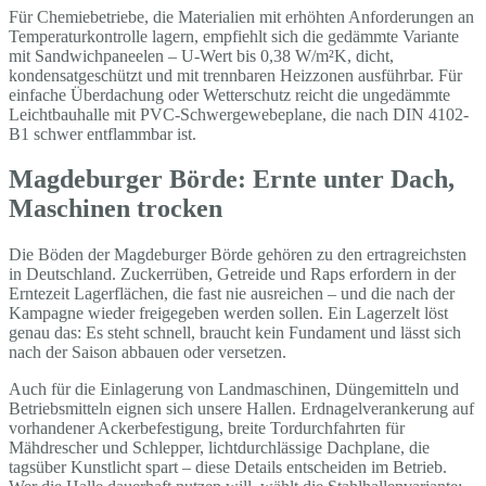
Für Chemiebetriebe, die Materialien mit erhöhten Anforderungen an
Temperaturkontrolle lagern, empfiehlt sich die gedämmte Variante
mit Sandwichpaneelen – U-Wert bis 0,38 W/m²K, dicht,
kondensatgeschützt und mit trennbaren Heizzonen ausführbar. Für
einfache Überdachung oder Wetterschutz reicht die ungedämmte
Leichtbauhalle mit PVC-Schwergewebeplane, die nach DIN 4102-
B1 schwer entflammbar ist.
Magdeburger Börde: Ernte unter Dach,
Maschinen trocken
Die Böden der Magdeburger Börde gehören zu den ertragreichsten
in Deutschland. Zuckerrüben, Getreide und Raps erfordern in der
Erntezeit Lagerflächen, die fast nie ausreichen – und die nach der
Kampagne wieder freigegeben werden sollen. Ein Lagerzelt löst
genau das: Es steht schnell, braucht kein Fundament und lässt sich
nach der Saison abbauen oder versetzen.
Auch für die Einlagerung von Landmaschinen, Düngemitteln und
Betriebsmitteln eignen sich unsere Hallen. Erdnagelverankerung auf
vorhandener Ackerbefestigung, breite Tordurchfahrten für
Mähdrescher und Schlepper, lichtdurchlässige Dachplane, die
tagsüber Kunstlicht spart – diese Details entscheiden im Betrieb.