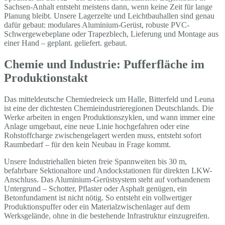
Sachsen-Anhalt entsteht meistens dann, wenn keine Zeit für lange
Planung bleibt. Unsere Lagerzelte und Leichtbauhallen sind genau
dafür gebaut: modulares Aluminium-Gerüst, robuste PVC-
Schwergewebeplane oder Trapezblech, Lieferung und Montage aus
einer Hand – geplant. geliefert. gebaut.
Chemie und Industrie: Pufferfläche im
Produktionstakt
Das mitteldeutsche Chemiedreieck um Halle, Bitterfeld und Leuna
ist eine der dichtesten Chemieindustrieregionen Deutschlands. Die
Werke arbeiten in engen Produktionszyklen, und wann immer eine
Anlage umgebaut, eine neue Linie hochgefahren oder eine
Rohstoffcharge zwischengelagert werden muss, entsteht sofort
Raumbedarf – für den kein Neubau in Frage kommt.
Unsere Industriehallen bieten freie Spannweiten bis 30 m,
befahrbare Sektionaltore und Andockstationen für direkten LKW-
Anschluss. Das Aluminium-Gerüstsystem steht auf vorhandenem
Untergrund – Schotter, Pflaster oder Asphalt genügen, ein
Betonfundament ist nicht nötig. So entsteht ein vollwertiger
Produktionspuffer oder ein Materialzwischenlager auf dem
Werksgelände, ohne in die bestehende Infrastruktur einzugreifen.