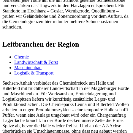
bemessen jede Halle auf die am Standort geltende Schneelastzone
und verstärken das Tragwerk in den Harzlagen entsprechend. Für
Standorte im Hochharz – Goslar, Wernigerode, Quedlinburg –
prüfen wir Geländehöhe und Zonenzuordnung vor dem Aufbau, da
die Gemeindegrenzen hier mitunter mehrere Schneehastzonen
schneiden.
Leitbranchen der Region
Chemie
Landwirtschaft & Forst
Maschinenbau
Logistik & Transport
Sachsen-Anhalt verbindet das Chemiedreieck um Halle und
Bitterfeld mit fruchtbarer Landwirtschaft in der Magdeburger Börde
und Maschinenbau. Für Werksausbau, Ernteeinlagerung und
Logistikspitzen liefern wir kurzfristig zusätzliche Lager- und
Produktionsflächen. Die Chemieparks Leuna und Bitterfeld-Wolfen
arbeiten in engen Produktionszyklen – eine temporäre Halle schafft
Puffer, wenn eine Anlage umgebaut wird oder ein Chargenauftrag
Lagerfläche braucht. In der Börde decken unsere Zelte die Ernte-
Spitze ab, bevor die Halle wieder frei ist. Und an der A2-Achse
überbrücken sie Umschlagengpässe, ohne dass neu gebaut werden