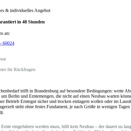
hes & individuelles Angebot
rantiert in 48 Stunden
ns an:
- 60024
esse
mer für Rückfragen
ächenbedarf trifft in Brandenburg auf besondere Bedingungen: weite A
 um Berlin und Erntemengen, die nicht auf einen Neubau warten könne
her Betrieb Erntegut sicher und trocken einlagern wollen oder im Lausit
agerzelt steht ohne festes Fundament, je nach Größe in wenigen Tagen m
g.
e Ernte eingefahren werden muss, hilft kein Neubau – der dauert zu lan