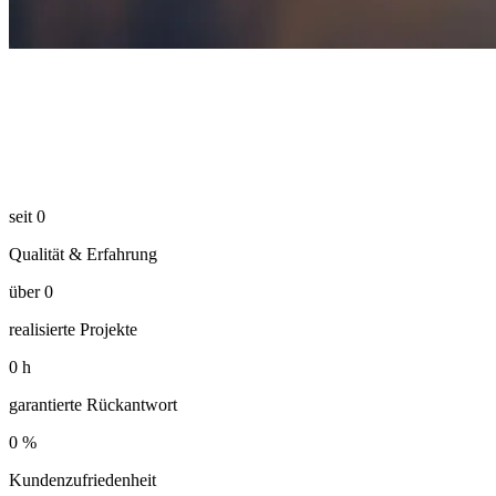
seit
0
Qualität & Erfahrung
über
0
realisierte Projekte
0
h
garantierte Rückantwort
0
%
Kundenzufriedenheit