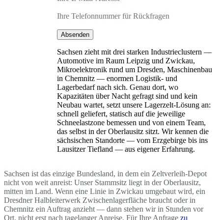
Ihre Telefonnummer für Rückfragen
Absenden
Sachsen zieht mit drei starken Industrieclustern —
Automotive im Raum Leipzig und Zwickau,
Mikroelektronik rund um Dresden, Maschinenbau
in Chemnitz — enormen Logistik- und
Lagerbedarf nach sich. Genau dort, wo
Kapazitäten über Nacht gefragt sind und kein
Neubau wartet, setzt unsere Lagerzelt-Lösung an:
schnell geliefert, statisch auf die jeweilige
Schneelastzone bemessen und von einem Team,
das selbst in der Oberlausitz sitzt. Wir kennen die
sächsischen Standorte — vom Erzgebirge bis ins
Lausitzer Tiefland — aus eigener Erfahrung.
Sachsen ist das einzige Bundesland, in dem ein Zeltverleih-Depot
nicht von weit anreist: Unser Stammsitz liegt in der Oberlausitz,
mitten im Land. Wenn eine Linie in Zwickau umgebaut wird, ein
Dresdner Halbleiterwerk Zwischenlagerfläche braucht oder in
Chemnitz ein Auftrag anzieht — dann stehen wir in Stunden vor
Ort, nicht erst nach tagelanger Anreise. Für Ihre Anfrage
zu