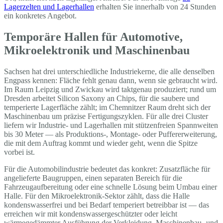
Lagerzelten und Lagerhallen
erhalten Sie innerhalb von 24 Stunden
ein konkretes Angebot.
Temporäre Hallen für Automotive,
Mikroelektronik und Maschinenbau
Sachsen hat drei unterschiedliche Industriekerne, die alle denselben
Engpass kennen: Fläche fehlt genau dann, wenn sie gebraucht wird.
Im Raum Leipzig und Zwickau wird taktgenau produziert; rund um
Dresden arbeitet Silicon Saxony an Chips, für die saubere und
temperierte Lagerfläche zählt; im Chemnitzer Raum dreht sich der
Maschinenbau um präzise Fertigungszyklen. Für alle drei Cluster
liefern wir Industrie- und Lagerhallen mit stützenfreien Spannweiten
bis 30 Meter — als Produktions-, Montage- oder Puffererweiterung,
die mit dem Auftrag kommt und wieder geht, wenn die Spitze
vorbei ist.
Für die Automobilindustrie bedeutet das konkret: Zusatzfläche für
angelieferte Baugruppen, einen separaten Bereich für die
Fahrzeugaufbereitung oder eine schnelle Lösung beim Umbau einer
Halle. Für den Mikroelektronik-Sektor zählt, dass die Halle
kondenswasserfrei und bei Bedarf temperiert betreibbar ist — das
erreichen wir mit kondenswassergeschützter oder leicht
wärmegedämmter Ausführung der Verkleidung. Maschinenbau- und