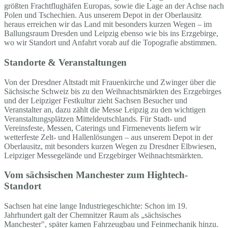
größten Frachtflughäfen Europas, sowie die Lage an der Achse nach
Polen und Tschechien. Aus unserem Depot in der Oberlausitz
heraus erreichen wir das Land mit besonders kurzen Wegen – im
Ballungsraum Dresden und Leipzig ebenso wie bis ins Erzgebirge,
wo wir Standort und Anfahrt vorab auf die Topografie abstimmen.
Standorte & Veranstaltungen
Von der Dresdner Altstadt mit Frauenkirche und Zwinger über die
Sächsische Schweiz bis zu den Weihnachtsmärkten des Erzgebirges
und der Leipziger Festkultur zieht Sachsen Besucher und
Veranstalter an, dazu zählt die Messe Leipzig zu den wichtigen
Veranstaltungsplätzen Mitteldeutschlands. Für Stadt- und
Vereinsfeste, Messen, Caterings und Firmenevents liefern wir
wetterfeste Zelt- und Hallenlösungen – aus unserem Depot in der
Oberlausitz, mit besonders kurzen Wegen zu Dresdner Elbwiesen,
Leipziger Messegelände und Erzgebirger Weihnachtsmärkten.
Vom sächsischen Manchester zum Hightech-
Standort
Sachsen hat eine lange Industriegeschichte: Schon im 19.
Jahrhundert galt der Chemnitzer Raum als „sächsisches
Manchester", später kamen Fahrzeugbau und Feinmechanik hinzu.