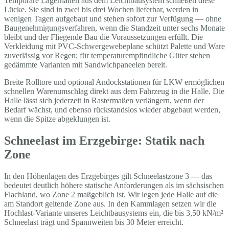
Temporäre Lagerhallen aus dem Leichtbausystem schließen diese
Lücke. Sie sind in zwei bis drei Wochen lieferbar, werden in
wenigen Tagen aufgebaut und stehen sofort zur Verfügung — ohne
Baugenehmigungsverfahren, wenn die Standzeit unter sechs Monate
bleibt und der Fliegende Bau die Voraussetzungen erfüllt. Die
Verkleidung mit PVC-Schwergewebeplane schützt Palette und Ware
zuverlässig vor Regen; für temperaturempfindliche Güter stehen
gedämmte Varianten mit Sandwichpaneelen bereit.
Breite Rolltore und optional Andockstationen für LKW ermöglichen
schnellen Warenumschlag direkt aus dem Fahrzeug in die Halle. Die
Halle lässt sich jederzeit in Rastermaßen verlängern, wenn der
Bedarf wächst, und ebenso rückstandslos wieder abgebaut werden,
wenn die Spitze abgeklungen ist.
Schneelast im Erzgebirge: Statik nach
Zone
In den Höhenlagen des Erzgebirges gilt Schneelastzone 3 — das
bedeutet deutlich höhere statische Anforderungen als im sächsischen
Flachland, wo Zone 2 maßgeblich ist. Wir legen jede Halle auf die
am Standort geltende Zone aus. In den Kammlagen setzen wir die
Hochlast-Variante unseres Leichtbausystems ein, die bis 3,50 kN/m²
Schneelast trägt und Spannweiten bis 30 Meter erreicht.