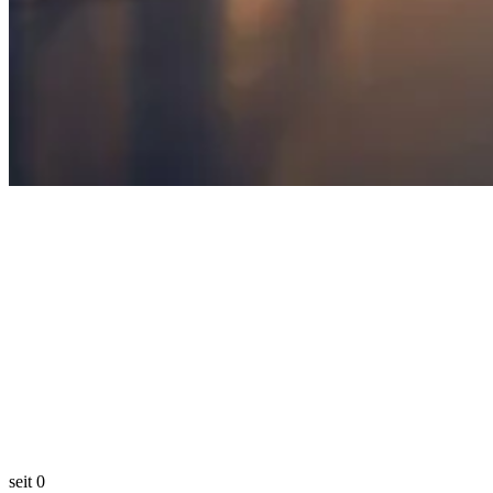
seit
0