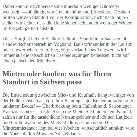
Dabei kann die Schneelastzone innerhalb weniger Kilometer
wechseln — abhängig von Geländehöhe und Exposition. Deshalb
prüfen wir den Standort vor der Konfiguration, nicht nach ihr. So
stellen wir sicher, dass die Halle sicher steht, auch wenn der Winter
im Erzgebirge hart ausfällt.
Diese Sorgfalt bei der Statik gilt für alle Standorte in Sachsen: ob
Landwirtschaftsbetrieb im Vogtland, Baustoffhändler in der Lausitz
oder Gewerbebetrieb im Erzgebirgsvorland. Das Tragwerk wird
immer auf die tatsächlichen Lastbedingungen bemessen, nicht auf
einen pauschalen Mittelwert.
Mieten oder kaufen: was für Ihren
Standort in Sachsen passt
Die Entscheidung zwischen Miet- und Kaufhalle hängt weniger von
der Halle selbst ab als von Ihrer Planungslage. Bei temporärem oder
unklarem Bedarf — Überbrückung beim Hallenbrand, Saisonlager,
Kapazitätsspitze — rechnet sich die Miete: Sie binden kein Kapital,
zahlen nur für die tatsächliche Nutzungsdauer und können Laufzeit
und Größe während des Mietverhältnisses anpassen. Die
Mindestmietdauer liegt bei vier Wochen; wirtschaftlich attraktiv wird
die Miete ab drei Monaten Aufstelldauer.