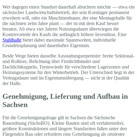
Wer dagegen einen Standort dauerhaft absichern möchte — etwa ein
sächsischer Landwirtschaftsbetrieb, der sein Kornlager permanent
erweitern will, oder ein Maschinenbauer, der eine Montagehalle für
die nächsten zehn Jahre plant — der ist mit dem Kauf besser
beraten. Ab etwa vier Jahren Nutzungsdauer überwiegen die
Kostenvorteile des Kaufs die anfänglich höhere Investition. Eine
Stahlhalle
bietet dabei maximale Spannweiten, individuelle
Grundrissplanung und dauerhaftes Eigentum.
Beide Wege bieten dasselbe Ausstattungsrepertoire: breite Sektional-
und Rolltore, Belichtung über Firstlichtbänder und
Dachlichtkuppeln, Trennwände für verschiedene Lagerzonen und
Heizungssysteme für den Winterbetrieb. Der Unterschied liegt in der
Vertragsdauer und im Eigentumsübergang — nicht in der Qualität
der Halle.
Genehmigung, Lieferung und Aufbau in
Sachsen
Für die Genehmigungsfrage gilt in Sachsen die Sächsische
Bauordnung (SächsBO). Kleine Bauten sind oft verfahrensfrei;
größere Konstruktionen und längere Standzeiten fallen unter den
Fliegenden Bau oder erfordern eine Genehmigung als ortsfester