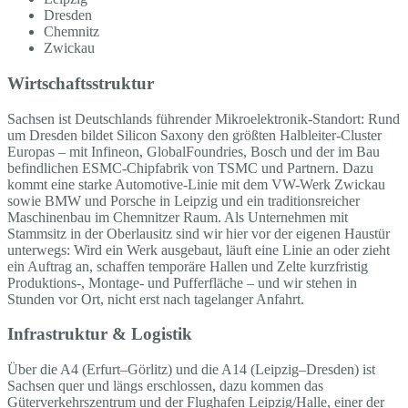
Dresden
Chemnitz
Zwickau
Wirtschaftsstruktur
Sachsen ist Deutschlands führender Mikroelektronik-Standort: Rund
um Dresden bildet Silicon Saxony den größten Halbleiter-Cluster
Europas – mit Infineon, GlobalFoundries, Bosch und der im Bau
befindlichen ESMC-Chipfabrik von TSMC und Partnern. Dazu
kommt eine starke Automotive-Linie mit dem VW-Werk Zwickau
sowie BMW und Porsche in Leipzig und ein traditionsreicher
Maschinenbau im Chemnitzer Raum. Als Unternehmen mit
Stammsitz in der Oberlausitz sind wir hier vor der eigenen Haustür
unterwegs: Wird ein Werk ausgebaut, läuft eine Linie an oder zieht
ein Auftrag an, schaffen temporäre Hallen und Zelte kurzfristig
Produktions-, Montage- und Pufferfläche – und wir stehen in
Stunden vor Ort, nicht erst nach tagelanger Anfahrt.
Infrastruktur & Logistik
Über die A4 (Erfurt–Görlitz) und die A14 (Leipzig–Dresden) ist
Sachsen quer und längs erschlossen, dazu kommen das
Güterverkehrszentrum und der Flughafen Leipzig/Halle, einer der