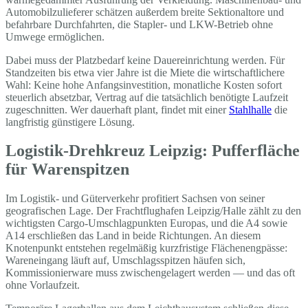
Automobilzulieferer schätzen außerdem breite Sektionaltore und
befahrbare Durchfahrten, die Stapler- und LKW-Betrieb ohne
Umwege ermöglichen.
Dabei muss der Platzbedarf keine Dauereinrichtung werden. Für
Standzeiten bis etwa vier Jahre ist die Miete die wirtschaftlichere
Wahl: Keine hohe Anfangsinvestition, monatliche Kosten sofort
steuerlich absetzbar, Vertrag auf die tatsächlich benötigte Laufzeit
zugeschnitten. Wer dauerhaft plant, findet mit einer
Stahlhalle
die
langfristig günstigere Lösung.
Logistik-Drehkreuz Leipzig: Pufferfläche
für Warenspitzen
Im Logistik- und Güterverkehr profitiert Sachsen von seiner
geografischen Lage. Der Frachtflughafen Leipzig/Halle zählt zu den
wichtigsten Cargo-Umschlagpunkten Europas, und die A4 sowie
A14 erschließen das Land in beide Richtungen. An diesem
Knotenpunkt entstehen regelmäßig kurzfristige Flächenengpässe:
Wareneingang läuft auf, Umschlagsspitzen häufen sich,
Kommissionierware muss zwischengelagert werden — und das oft
ohne Vorlaufzeit.