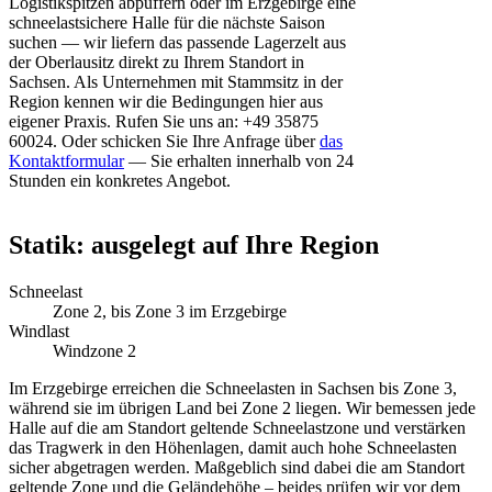
Logistikspitzen abpuffern oder im Erzgebirge eine
schneelastsichere Halle für die nächste Saison
suchen — wir liefern das passende Lagerzelt aus
der Oberlausitz direkt zu Ihrem Standort in
Sachsen. Als Unternehmen mit Stammsitz in der
Region kennen wir die Bedingungen hier aus
eigener Praxis. Rufen Sie uns an: +49 35875
60024. Oder schicken Sie Ihre Anfrage über
das
Kontaktformular
— Sie erhalten innerhalb von 24
Stunden ein konkretes Angebot.
Statik: ausgelegt auf Ihre Region
Schneelast
Zone 2, bis Zone 3 im Erzgebirge
Windlast
Windzone 2
Im Erzgebirge erreichen die Schneelasten in Sachsen bis Zone 3,
während sie im übrigen Land bei Zone 2 liegen. Wir bemessen jede
Halle auf die am Standort geltende Schneelastzone und verstärken
das Tragwerk in den Höhenlagen, damit auch hohe Schneelasten
sicher abgetragen werden. Maßgeblich sind dabei die am Standort
geltende Zone und die Geländehöhe – beides prüfen wir vor dem