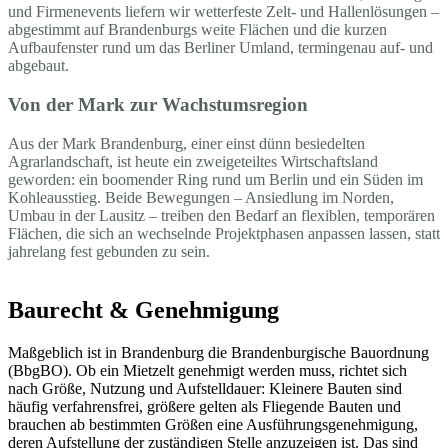
und Firmenevents liefern wir wetterfeste Zelt- und Hallenlösungen –
abgestimmt auf Brandenburgs weite Flächen und die kurzen
Aufbaufenster rund um das Berliner Umland, termingenau auf- und
abgebaut.
Von der Mark zur Wachstumsregion
Aus der Mark Brandenburg, einer einst dünn besiedelten
Agrarlandschaft, ist heute ein zweigeteiltes Wirtschaftsland
geworden: ein boomender Ring rund um Berlin und ein Süden im
Kohleausstieg. Beide Bewegungen – Ansiedlung im Norden,
Umbau in der Lausitz – treiben den Bedarf an flexiblen, temporären
Flächen, die sich an wechselnde Projektphasen anpassen lassen, statt
jahrelang fest gebunden zu sein.
Baurecht & Genehmigung
Maßgeblich ist in Brandenburg die Brandenburgische Bauordnung
(BbgBO). Ob ein Mietzelt genehmigt werden muss, richtet sich
nach Größe, Nutzung und Aufstelldauer: Kleinere Bauten sind
häufig verfahrensfrei, größere gelten als Fliegende Bauten und
brauchen ab bestimmten Größen eine Ausführungsgenehmigung,
deren Aufstellung der zuständigen Stelle anzuzeigen ist. Das sind