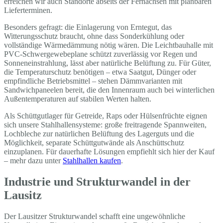
erreichen wir auch Standorte abseits der Fernachsen mit planbaren
Lieferterminen.
Besonders gefragt: die Einlagerung von Erntegut, das
Witterungsschutz braucht, ohne dass Sonderkühlung oder
vollständige Wärmedämmung nötig wären. Die Leichtbauhalle mit
PVC-Schwergewebeplane schützt zuverlässig vor Regen und
Sonneneinstrahlung, lässt aber natürliche Belüftung zu. Für Güter,
die Temperaturschutz benötigen – etwa Saatgut, Dünger oder
empfindliche Betriebsmittel – stehen Dämmvarianten mit
Sandwichpaneelen bereit, die den Innenraum auch bei winterlichen
Außentemperaturen auf stabilen Werten halten.
Als Schüttgutlager für Getreide, Raps oder Hülsenfrüchte eignen
sich unsere Stahlhallensysteme: große freitragende Spannweiten,
Lochbleche zur natürlichen Belüftung des Lagerguts und die
Möglichkeit, separate Schüttgutwände als Anschüttschutz
einzuplanen. Für dauerhafte Lösungen empfiehlt sich hier der Kauf
– mehr dazu unter
Stahlhallen kaufen
.
Industrie und Strukturwandel in der
Lausitz
Der Lausitzer Strukturwandel schafft eine ungewöhnliche