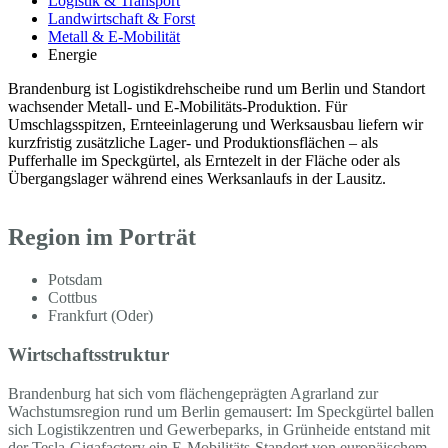
Logistik & Transport
Landwirtschaft & Forst
Metall & E-Mobilität
Energie
Brandenburg ist Logistikdrehscheibe rund um Berlin und Standort
wachsender Metall- und E-Mobilitäts-Produktion. Für
Umschlagsspitzen, Ernteeinlagerung und Werksausbau liefern wir
kurzfristig zusätzliche Lager- und Produktionsflächen – als
Pufferhalle im Speckgürtel, als Erntezelt in der Fläche oder als
Übergangslager während eines Werksanlaufs in der Lausitz.
Region im Porträt
Potsdam
Cottbus
Frankfurt (Oder)
Wirtschaftsstruktur
Brandenburg hat sich vom flächengeprägten Agrarland zur
Wachstumsregion rund um Berlin gemausert: Im Speckgürtel ballen
sich Logistikzentren und Gewerbeparks, in Grünheide entstand mit
der Tesla-Gigafactory ein E-Mobilitäts-Standort von europäischem