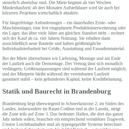
steuerlich absetzbar sind. Die Miete beginnt ab vier Wochen
Mindestlaufzeit; ab drei Monaten Aufstelldauer wird sie auch bei
kürzeren Projekten wirtschaftlich attraktiv.
Für längerfristige Anforderungen – ein dauerhaftes Ernte- oder
Maschinenlager, eine fest eingeplanete Produktionserweiterung oder
ein Lager, das über viele Jahre am gleichen Standort steht – rechnet
sich der Kauf ab ca. vier Jahren Nutzung. Sie erhalten dann
ausschließlich neue Bauteile und haben größtmögliche
Individualisierbarkeit bei Größe, Ausstattung und Fassadenmaterial.
Bei der Miete übernehmen wir Lieferung, Montage und am Ende
der Laufzeit auch die Demontage. Der Vertrag lässt sich monatlich
verlängern, Größenanpassungen sind während der Laufzeit möglich,
und der Mietpreis bleibt während der vereinbarten Laufzeit
garantiert stabil – kein gebundenes Kapital, keine Kreditbelastung.
Statik und Baurecht in Brandenburg
Brandenburg liegt überwiegend in Schneelastzone 2; im Süden des
Landes, insbesondere im Raum Cottbus und in der Lausitz, steigt
die Zone teils auf Zone 3. Das bedeutet: Hallen, die dort das ganze
Jahr stehen sollen, brauchen ein entsprechend verstärktes Tragwerk.
Unsere Leichtbauhallen sind als typengeprüfte Systeme berechnet