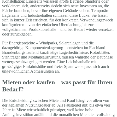
Konstellation: Einerseits verlassen große Betriebe Standorte oder
verkleinern sich, andererseits siedeln sich neue Investoren an, die
Fläche brauchen, bevor ihre eigenen Gebäude stehen. Temporäre
Lagerzelte und Industriehallen schließen diese Lücke. Sie lassen
sich in kurzer Zeit errichten, für den konkreten Verwendungszweck
konfigurieren – von der einfachen Überdachung bis zur
vollgedämmten Produktionshalle – und bei Bedarf wieder versetzen
oder zurückgeben.
Für Energieprojekte – Windparks, Solaranlagen und die
dazugehörige Komponentenlagerung – entstehen im Flachland
Brandenburgs laufend kurzfristige Lagerbedürfnisse: Rotorblätter,
Stahlträger und Montageausrüstung müssen während der Bauphase
wettergeschützt gelagert werden. Eine Leichtbauhalle mit
großzügiger Einfahrtshöhe und freier Spannweite passt sich auch
ungewöhnlichen Abmessungen an.
Mieten oder kaufen – was passt für Ihren
Bedarf?
Die Entscheidung zwischen Miete und Kauf hängt vor allem von
der geplanten Nutzungsdauer ab. Als Faustregel gilt: bis etwa vier
Jahre ist Miete wirtschaftlich günstiger, weil keine hohe
Anfangsinvestition anfällt und die monatlichen Mietraten vollständig