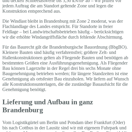
und decken Schneelastwerte bis 3,50 kN/m² ab – wir prüfen vor
jedem Auftrag die am Standort geltende Zone und legen die
Konstruktion entsprechend aus.
Die Windlast bleibt in Brandenburg mit Zone 2 moderat, was der
Flachlandlage des Landes entspricht. Für Standorte in freier
Feldlage – bei Landwirtschaftsbetrieben häufig – berücksichtigen
wir die erhöhte Windangriffsfläche durch fehlende Abschirmung.
Für das Baurecht gilt die Brandenburgische Bauordnung (BbgBO).
Kleinere Bauten sind häufig verfahrensfrei; größere Zelt- und
Hallenkonstruktionen gelten als Fliegende Bauten und benötigen ab
bestimmten Größen eine Ausführungsgenehmigung. Als Fliegender
Bau können Lagerzelte in der Regel drei bis sechs Monate ohne
Baugenehmigung betrieben werden; für längere Standzeiten ist eine
Genehmigung als ortsfester Bau einzuholen. Wir liefern auf Wunsch
alle Konstruktionsunterlagen, die die zuständige Bauaufsicht für die
Genehmigung benötigt.
Lieferung und Aufbau in ganz
Brandenburg
Vom Logistikgürtel um Berlin und Potsdam über Frankfurt (Oder)
bis nach Cottbus in der Lausitz sind wir mit eigenem Fuhrpark und