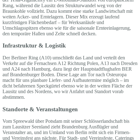
Rang, während die Lausitz den Strukturwandel weg von der
Braunkohle vollzieht. Dazu kommt eine starke Landwirtschaft mit
weiten Acker- und Erntelagern. Dieser Mix erzeugt laufend
kurzfristigen Flächenbedarf – für Werksanläufe und
Umschlagsspitzen ebenso wie für die saisonale Ernteeinlagerung,
den temporäre Hallen und Zelte schnell decken.
Infrastruktur & Logistik
Der Berliner Ring (A10) umschließt das Land und verteilt den
Verkehr auf die Fernachsen A12 Richtung Polen, A13 nach Dresden
und A24 nach Hamburg, dazu liegt der Hauptstadtflughafen BER
auf Brandenburger Boden. Diese Lage am Tor nach Osteuropa
macht für uns planbare Liefer- und Aufbautermine möglich – im
dicht befahrenen Speckgürtel ebenso wie in der weiten Fläche der
Lausitz und des Nordens, wo wir Anfahrt und Standort vorab
abstimmen.
Standorte & Veranstaltungen
Vom Spreewald über Potsdam mit seiner Schlösserlandschaft bis
zum Lausitzer Seenland zieht Brandenburg Ausflügler und
Veranstalter an, und im Umland von Berlin reiht sich ein Firmen-
und Vereinsfest ans nächste. Für Stadt- und Vereinsfeste, Caterings