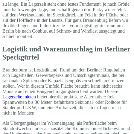
zu lange. Ein Lagerzelt steht ohne festes Fundament, je nach Größe
innerhalb weniger Tage, und schafft genau dort Platz, wo er fehlt:
auf dem Werksgelände im Speckgürtel, am Feld in der Fläche oder
auf der Hoffläche in der Lausitz. Für ganz Brandenburg liefern wir
flexible Lager- und Industriezelte – vom Logistikgürtel rund um
Berlin bis nach Cottbus, auf Schnee- und Windlast ausgelegt und
schnell montiert.
Logistik und Warenumschlag im Berliner
Speckgürtel
Brandenburg ist Logistikland: Rund um den Berliner Ring ballen
sich Lagerhallen, Gewerbeparks und Umschlagterminals, die bei
saisonalen Spitzen oder Kapazitätsengpässen schnell an Grenzen
stoßen. Wer in diesem Umfeld Fläche braucht, kann nicht sechs
Monate auf einen Baugenehmigungsbescheid warten. Unsere
Lagerzelte mieten
bietet hier die praktische Alternative: freie
Spannweiten bis 30 Meter, befahrbare Sektional- oder Rolltore für
Stapler und LKW, und eine Aufbauzeit, die sich in Tagen misst,
nicht in Monaten.
Als Übergangslager im Wareneingang, als Pufferfläche beim
Standortwechsel oder als zusätzliche Kommissionierfläche während
der Hochsaison – das Lagerzelt steht, wenn es gebraucht wird, und