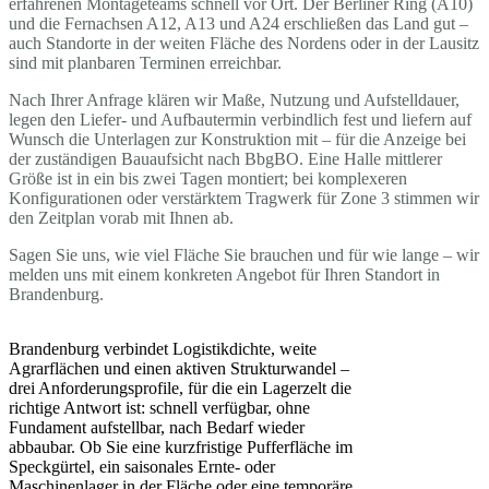
erfahrenen Montageteams schnell vor Ort. Der Berliner Ring (A10)
und die Fernachsen A12, A13 und A24 erschließen das Land gut –
auch Standorte in der weiten Fläche des Nordens oder in der Lausitz
sind mit planbaren Terminen erreichbar.
Nach Ihrer Anfrage klären wir Maße, Nutzung und Aufstelldauer,
legen den Liefer- und Aufbautermin verbindlich fest und liefern auf
Wunsch die Unterlagen zur Konstruktion mit – für die Anzeige bei
der zuständigen Bauaufsicht nach BbgBO. Eine Halle mittlerer
Größe ist in ein bis zwei Tagen montiert; bei komplexeren
Konfigurationen oder verstärktem Tragwerk für Zone 3 stimmen wir
den Zeitplan vorab mit Ihnen ab.
Sagen Sie uns, wie viel Fläche Sie brauchen und für wie lange – wir
melden uns mit einem konkreten Angebot für Ihren Standort in
Brandenburg.
Brandenburg verbindet Logistikdichte, weite
Agrarflächen und einen aktiven Strukturwandel –
drei Anforderungsprofile, für die ein Lagerzelt die
richtige Antwort ist: schnell verfügbar, ohne
Fundament aufstellbar, nach Bedarf wieder
abbaubar. Ob Sie eine kurzfristige Pufferfläche im
Speckgürtel, ein saisonales Ernte- oder
Maschinenlager in der Fläche oder eine temporäre