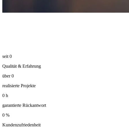
seit
0
Qualität & Erfahrung
über
0
realisierte Projekte
0
h
garantierte Rückantwort
0
%
Kundenzufriedenheit