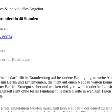
hes & individuelles Angebot
rantiert in 48 Stunden
ns an:
- 60024
esse
mer für Rückfragen
ächenbedarf trifft in Brandenburg auf besondere Bedingungen: weite A
 um Berlin und Erntemengen, die nicht auf einen Neubau warten könne
her Betrieb Erntegut sicher und trocken einlagern wollen oder im Lausit
agerzelt steht ohne festes Fundament, je nach Größe in wenigen Tagen m
g.
e Ernte eingefahren werden muss, hilft kein Neubau – der dauert zu lan